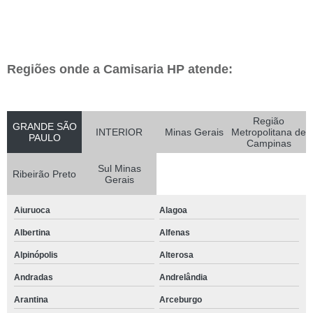
Regiões onde a Camisaria HP atende:
Região
GRANDE SÃO
INTERIOR
Minas Gerais
Metropolitana de
PAULO
Campinas
Sul Minas
Ribeirão Preto
Gerais
Aiuruoca
Alagoa
Albertina
Alfenas
Alpinópolis
Alterosa
Andradas
Andrelândia
Arantina
Arceburgo