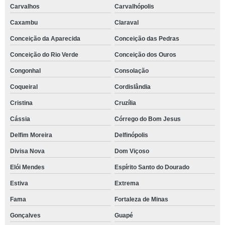
Carvalhos
Carvalhópolis
Caxambu
Claraval
Conceição da Aparecida
Conceição das Pedras
Conceição do Rio Verde
Conceição dos Ouros
Congonhal
Consolação
Coqueiral
Cordislândia
Cristina
Cruzília
Cássia
Córrego do Bom Jesus
Delfim Moreira
Delfinópolis
Divisa Nova
Dom Viçoso
Elói Mendes
Espírito Santo do Dourado
Estiva
Extrema
Fama
Fortaleza de Minas
Gonçalves
Guapé