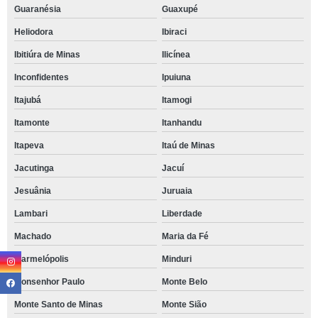
Guaranésia
Guaxupé
Heliodora
Ibiraci
Ibitiúra de Minas
Ilicínea
Inconfidentes
Ipuiuna
Itajubá
Itamogi
Itamonte
Itanhandu
Itapeva
Itaú de Minas
Jacutinga
Jacuí
Jesuânia
Juruaia
Lambari
Liberdade
Machado
Maria da Fé
Marmelópolis
Minduri
Monsenhor Paulo
Monte Belo
Monte Santo de Minas
Monte Sião