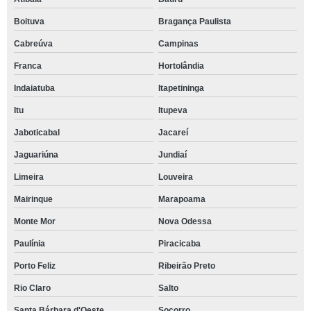
Boituva
Bragança Paulista
Cabreúva
Campinas
Franca
Hortolândia
Indaiatuba
Itapetininga
Itu
Itupeva
Jaboticabal
Jacareí
Jaguariúna
Jundiaí
Limeira
Louveira
Mairinque
Marapoama
Monte Mor
Nova Odessa
Paulínia
Piracicaba
Porto Feliz
Ribeirão Preto
Rio Claro
Salto
Santa Bárbara d'Oeste
Socorro