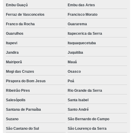
Embu Guaçú
Embu das Artes
Ferraz de Vasconcelos
Francisco Morato
Franco da Rocha
Guararema
Guarulhos
Itapecerica da Serra
Itapevi
Itaquaquecetuba
Jandira
Juquitiba
Mairiporã
Mauá
Mogi das Cruzes
Osasco
Pirapora do Bom Jesus
Poá
Ribeirão Pires
Rio Grande da Serra
Salesópolis
Santa Isabel
Santana de Parnaíba
Santo André
Suzano
São Bernardo do Campo
São Caetano do Sul
São Lourenço da Serra