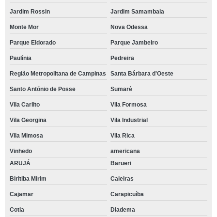
Jardim Rossin
Jardim Samambaia
Monte Mor
Nova Odessa
Parque Eldorado
Parque Jambeiro
Paulínia
Pedreira
Região Metropolitana de Campinas
Santa Bárbara d'Oeste
Santo Antônio de Posse
Sumaré
Vila Carlito
Vila Formosa
Vila Georgina
Vila Industrial
Vila Mimosa
Vila Rica
Vinhedo
americana
ARUJÁ
Barueri
Biritiba Mirim
Caieiras
Cajamar
Carapicuíba
Cotia
Diadema