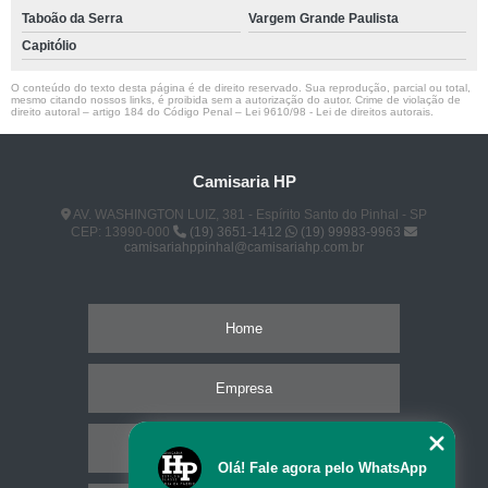
Taboão da Serra
Vargem Grande Paulista
Capitólio
O conteúdo do texto desta página é de direito reservado. Sua reprodução, parcial ou total,
mesmo citando nossos links, é proibida sem a autorização do autor. Crime de violação de
direito autoral – artigo 184 do Código Penal –
Lei 9610/98 - Lei de direitos autorais
.
Camisaria HP
AV. WASHINGTON LUIZ, 381 - Espírito Santo do Pinhal - SP
CEP: 13990-000
(19) 3651-1412
(19) 99983-9963
camisariahppinhal@camisariahp.com.br
Home
Empresa
Missão
Olá! Fale agora pelo WhatsApp