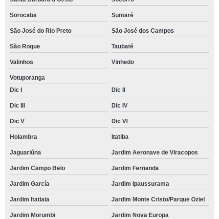
Sorocaba
Sumaré
São José do Rio Preto
São José dos Campos
São Roque
Taubaté
Valinhos
Vinhedo
Votuporanga
Dic I
Dic II
Dic III
Dic IV
Dic V
Dic VI
Holambra
Itatiba
Jaguariúna
Jardim Aeronave de Viracopos
Jardim Campo Belo
Jardim Fernanda
Jardim García
Jardim Ipaussurama
Jardim Itatiaia
Jardim Monte Cristo/Parque Oziel
Jardim Morumbi
Jardim Nova Europa