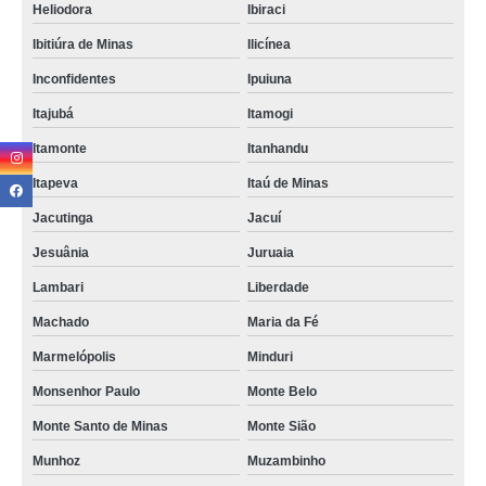
Heliodora
Ibiraci
Ibitiúra de Minas
Ilicínea
Inconfidentes
Ipuiuna
Itajubá
Itamogi
Itamonte
Itanhandu
Itapeva
Itaú de Minas
Jacutinga
Jacuí
Jesuânia
Juruaia
Lambari
Liberdade
Machado
Maria da Fé
Marmelópolis
Minduri
Monsenhor Paulo
Monte Belo
Monte Santo de Minas
Monte Sião
Munhoz
Muzambinho