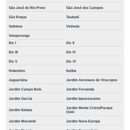
São José do Rio Preto
São José dos Campos
São Roque
Taubaté
Valinhos
Vinhedo
Votuporanga
Dic I
Dic II
Dic III
Dic IV
Dic V
Dic VI
Holambra
Itatiba
Jaguariúna
Jardim Aeronave de Viracopos
Jardim Campo Belo
Jardim Fernanda
Jardim García
Jardim Ipaussurama
Jardim Monte Cristo/Parque
Jardim Itatiaia
Oziel
Jardim Morumbi
Jardim Nova Europa