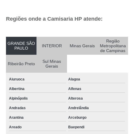
Regiões onde a Camisaria HP atende:
Região
GRANDE SÃO
INTERIOR
Minas Gerais
Metropolitana
PAULO
de Campinas
Sul Minas
Ribeirão Preto
Gerais
Aiuruoca
Alagoa
Albertina
Alfenas
Alpinópolis
Alterosa
Andradas
Andrelândia
Arantina
Arceburgo
Areado
Baependi