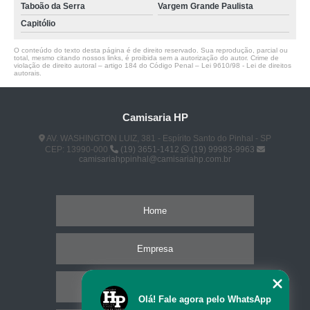
Taboão da Serra
Vargem Grande Paulista
Capitólio
O conteúdo do texto desta página é de direito reservado. Sua reprodução, parcial ou
total, mesmo citando nossos links, é proibida sem a autorização do autor. Crime de
violação de direito autoral – artigo 184 do Código Penal –
Lei 9610/98 - Lei de direitos
autorais
.
Camisaria HP
AV. WASHINGTON LUIZ, 381 - Espírito Santo do Pinhal - SP
CEP: 13990-000
(19) 3651-1412
(19) 99983-9963
camisariahppinhal@camisariahp.com.br
Home
Empresa
Missão
Olá! Fale agora pelo WhatsApp