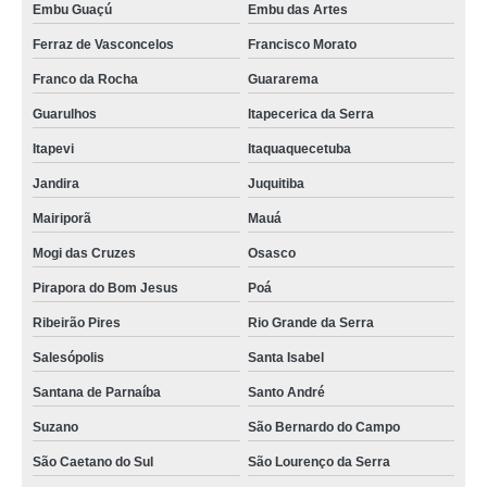
Embu Guaçú
Embu das Artes
Ferraz de Vasconcelos
Francisco Morato
Franco da Rocha
Guararema
Guarulhos
Itapecerica da Serra
Itapevi
Itaquaquecetuba
Jandira
Juquitiba
Mairiporã
Mauá
Mogi das Cruzes
Osasco
Pirapora do Bom Jesus
Poá
Ribeirão Pires
Rio Grande da Serra
Salesópolis
Santa Isabel
Santana de Parnaíba
Santo André
Suzano
São Bernardo do Campo
São Caetano do Sul
São Lourenço da Serra