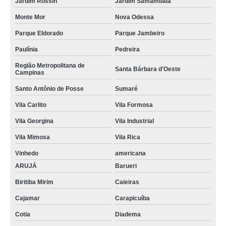
Jardim Rossin
Jardim Samambaia
Monte Mor
Nova Odessa
Parque Eldorado
Parque Jambeiro
Paulínia
Pedreira
Região Metropolitana de
Santa Bárbara d'Oeste
Campinas
Santo Antônio de Posse
Sumaré
Vila Carlito
Vila Formosa
Vila Georgina
Vila Industrial
Vila Mimosa
Vila Rica
Vinhedo
americana
ARUJÁ
Barueri
Biritiba Mirim
Caieiras
Cajamar
Carapicuíba
Cotia
Diadema