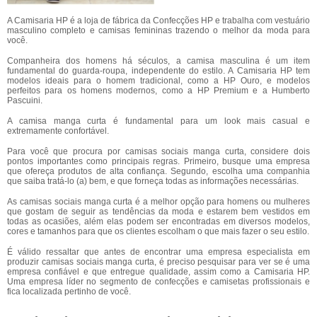
A Camisaria HP é a loja de fábrica da Confecções HP e trabalha com vestuário
masculino completo e camisas femininas trazendo o melhor da moda para
você.
Companheira dos homens há séculos, a camisa masculina é um item
fundamental do guarda-roupa, independente do estilo. A Camisaria HP tem
modelos ideais para o homem tradicional, como a HP Ouro, e modelos
perfeitos para os homens modernos, como a HP Premium e a Humberto
Pascuini.
A camisa manga curta é fundamental para um look mais casual e
extremamente confortável.
Para você que procura por camisas sociais manga curta, considere dois
pontos importantes como principais regras. Primeiro, busque uma empresa
que ofereça produtos de alta confiança. Segundo, escolha uma companhia
que saiba tratá-lo (a) bem, e que forneça todas as informações necessárias.
As camisas sociais manga curta é a melhor opção para homens ou mulheres
que gostam de seguir as tendências da moda e estarem bem vestidos em
todas as ocasiões, além elas podem ser encontradas em diversos modelos,
cores e tamanhos para que os clientes escolham o que mais fazer o seu estilo.
É válido ressaltar que antes de encontrar uma empresa especialista em
produzir camisas sociais manga curta, é preciso pesquisar para ver se é uma
empresa confiável e que entregue qualidade, assim como a Camisaria HP.
Uma empresa líder no segmento de confecções e camisetas profissionais e
fica localizada pertinho de você.