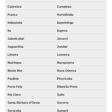
Cabreúva
Campinas
Franca
Hortolândia
Indaiatuba
Itapetininga
Itu
Itupeva
Jaboticabal
Jacareí
Jaguariúna
Jundiaí
Limeira
Louveira
Mairinque
Marapoama
Monte Mor
Nova Odessa
Paulínia
Piracicaba
Porto Feliz
Ribeirão Preto
Rio Claro
Salto
Santa Bárbara d'Oeste
Socorro
Sorocaba
Sumaré