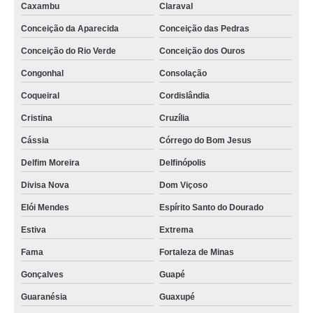
Caxambu
Claraval
Conceição da Aparecida
Conceição das Pedras
Conceição do Rio Verde
Conceição dos Ouros
Congonhal
Consolação
Coqueiral
Cordislândia
Cristina
Cruzília
Cássia
Córrego do Bom Jesus
Delfim Moreira
Delfinópolis
Divisa Nova
Dom Viçoso
Elói Mendes
Espírito Santo do Dourado
Estiva
Extrema
Fama
Fortaleza de Minas
Gonçalves
Guapé
Guaranésia
Guaxupé