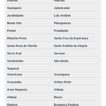
Dumont
Guariba
Guatapará
Jaboticabal
Jardinópolis
Luís Antônio
Monte Alto
Pitangueiras
Pontal
Pradópolis
Ribeirão Preto
Santa Cruz da Esperança
Santa Rosa de Viterbo
Santo Antônio da Alegria
Serra Azul
Serrana
Sertãozinho
São Simão
Taquaral
Americana
Araraquara
Araçatuba
Arthur Alvim
Artur Nogueira
Atibaia
Atibaia
Bauru
Boituva
Bragança Paulista