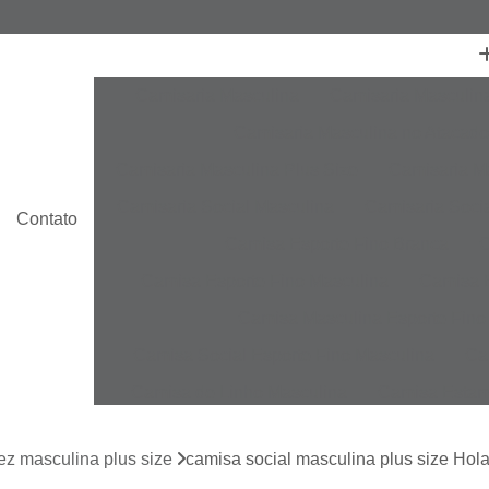
Camisaria Masculina
Camisaria Masculin
Camisaria Masculina no Atacado
Camisaria Masculina Plus Size
Camisaria Ma
Camisaria Social Masculina
Camisaria Socia
Contato
Camisa Esporte Fino Branca
C
Camisa Esporte Fino Masculina
Camisa E
Camisa Masculina Esporte Fino
Camisa Social Esporte Fino Masculina
Ca
Camisa de Linho Masculina
Camisa Estam
Camisa Linho Masculina
Camisa Listrada 
ez masculina plus size
camisa social masculina plus size Hol
Camisa Masculina
Camisa Masculina Es