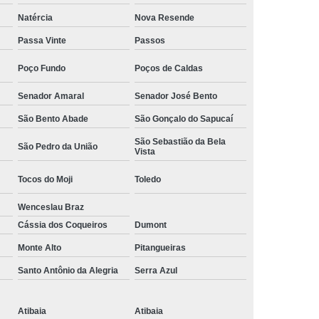
Camisa Social Masculina Manga Curta Preço
Natércia
Nova Resende
Preço
Camisa Social Masculina Preço
Passa Vinte
Passos
Camisa Social Masculina Slim Preço
Poço Fundo
Poços de Caldas
Preço
Camisa Social Fábrica
Senador Amaral
Senador José Bento
ial
Fábrica Camisa Social
São Bento Abade
São Gonçalo do Sapucaí
 Camisa Masculina
Fábrica de Camisa Social
São Sebastião da Bela
São Pedro da União
Vista
Fábrica de Camisa Social Masculina
Tocos do Moji
Toledo
em
Loja de Fábrica Camisa Social
Wenceslau Braz
Masculina
Loja de Moda Masculina Online
Cássia dos Coqueiros
Dumont
 Masculina
Loja Moda Masculina Executivo
Monte Alto
Pitangueiras
culina Social
Loja Virtual Moda Masculina
Santo Antônio da Alegria
Serra Azul
Masculina
Moda Básica Masculina
ans Masculina
Moda Masculina
Atibaia
Atibaia