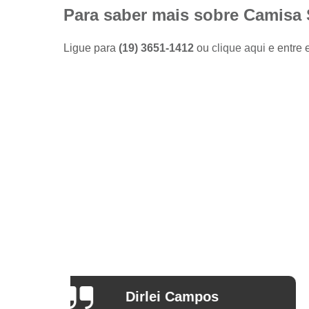
Camisas
Para saber mais sobre Camisa 
sociais
masculinas
preço
Ligue para
(19) 3651-1412
ou
clique aqui
e entre 
Fábricas
de camisas
Lojas de
modas
masculinas
Modas
masculinas
Roupa
masculina
Arthur Mello