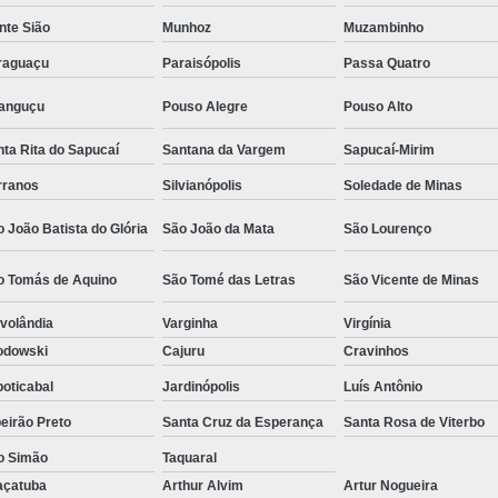
Camisa Social Masculina Estampada Preço
nte Sião
Munhoz
Muzambinho
Camisa Social Masculina Manga Longa 
raguaçu
Paraisópolis
Passa Quatro
Camisa Social Masculina Preta Preço
ranguçu
Pouso Alegre
Pouso Alto
Camisa Social Preta Masculina 
ta Rita do Sapucaí
Santana da Vargem
Sapucaí-Mirim
Fábrica Camisa Masculina Soc
rranos
Silvianópolis
Soledade de Minas
Fábrica Camisa Social Masculina
Fábrica de
 João Batista do Glória
São João da Mata
São Lourenço
Fábrica de Camisa Social de Homem
o Tomás de Aquino
São Tomé das Letras
São Vicente de Minas
Fábrica de Camisa Social para Hom
volândia
Varginha
Virgínia
Loja com Moda Masculina
Loja de Moda 
odowski
Cajuru
Cravinhos
Loja Executivo Moda Masculina
Loja Moda
oticabal
Jardinópolis
Luís Antônio
Loja Moda Masculina Online
Loja Moda Mas
eirão Preto
Santa Cruz da Esperança
Santa Rosa de Viterbo
Moda Masculina Loja
Moda Atual 
o Simão
Taquaral
Moda Casual Masculina
Moda Je
açatuba
Arthur Alvim
Artur Nogueira