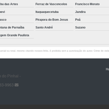
bu das Artes
Ferraz de Vasconcelos
Francisco Morato
pevi
Itaquaquecetuba
Jandira
asco
Pirapora do Bom Jesus
Poá
ntana de Parnaíba
Santo André
Suzano
rgem Grande Paulista
rcial ou total, mesmo citando nossos links, é proibida sem a autorização do autor. Crime de viol
H
 do Pinhal -
983-9963