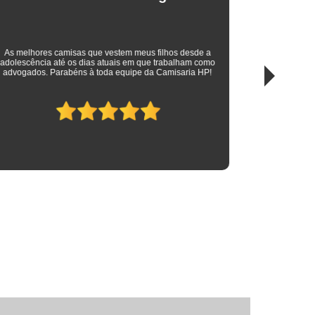
Branca Manga Longa Preço
o
Camisa Social Slim Branca Preço
istrada Social
Camisa Social Azul Listrada
Gostei
Ótimo atendimento, muito bom preço, loja bem equipada e com
par
variedades. Adorei conhecer a loja, vou voltar mais vezes.
merca
a Social Listrada Azul e Branco
a
Camisa Social Listrada Preta
Camisa Social Manga Curta Listrada
Camisa Social Masculina Listrada
nco
Camisa Masculina Social Manga Curta
Camisa Social de Manga Curta Lisa
misa Social Manga Curta Branca
Camisa Social Manga Curta Masculina
Camisa Social Manga Curta Slim
Camisa Social Slim Manga Curta
ial
Camisa Manga Longa Social