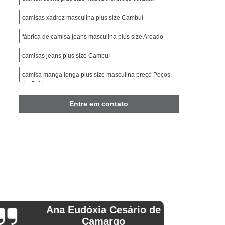
Camisa Slim Masculina Manga Curta
camisas xadrez masculina plus size Cambuí
Camisa Social Masculina Slim Preta
fábrica de camisa jeans masculina plus size Areado
Camisa Branca Masculina Social
ocial Masculina
Camisa Social Branca
camisas jeans plus size Cambuí
Camisa Social Branca Masculina Slim
camisa manga longa plus size masculina preço Poços
de Caldas
Camisa Social Branca Slim Fit
Entre em contato
Camisa Social Masculina Branca
a Longa
Camisa Social Slim Branca
Camisa Branca Social Masculina Preço
sa Social Branca Manga Curta Preço
 Preço
Camisa Social Branca Preço
Camisa Social Branca Slim Preço
 Longa Branca Preço
Regina
Stanguini