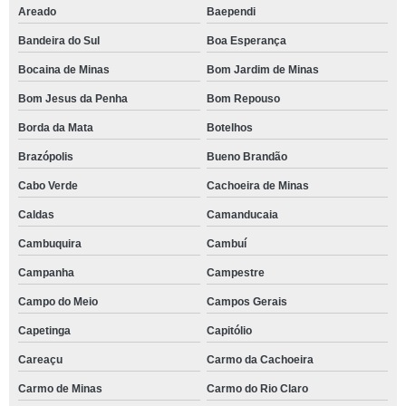
Areado
Baependi
Bandeira do Sul
Boa Esperança
Bocaina de Minas
Bom Jardim de Minas
Bom Jesus da Penha
Bom Repouso
Borda da Mata
Botelhos
Brazópolis
Bueno Brandão
Cabo Verde
Cachoeira de Minas
Caldas
Camanducaia
Cambuquira
Cambuí
Campanha
Campestre
Campo do Meio
Campos Gerais
Capetinga
Capitólio
Careaçu
Carmo da Cachoeira
Carmo de Minas
Carmo do Rio Claro