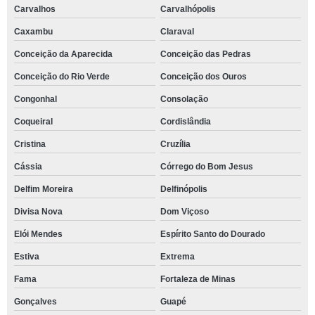
Carvalhos
Carvalhópolis
Caxambu
Claraval
Conceição da Aparecida
Conceição das Pedras
Conceição do Rio Verde
Conceição dos Ouros
Congonhal
Consolação
Coqueiral
Cordislândia
Cristina
Cruzília
Cássia
Córrego do Bom Jesus
Delfim Moreira
Delfinópolis
Divisa Nova
Dom Viçoso
Elói Mendes
Espírito Santo do Dourado
Estiva
Extrema
Fama
Fortaleza de Minas
Gonçalves
Guapé