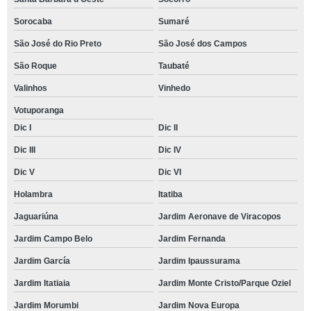
Sorocaba
Sumaré
São José do Rio Preto
São José dos Campos
São Roque
Taubaté
Valinhos
Vinhedo
Votuporanga
Dic I
Dic II
Dic III
Dic IV
Dic V
Dic VI
Holambra
Itatiba
Jaguariúna
Jardim Aeronave de Viracopos
Jardim Campo Belo
Jardim Fernanda
Jardim García
Jardim Ipaussurama
Jardim Itatiaia
Jardim Monte Cristo/Parque Oziel
Jardim Morumbi
Jardim Nova Europa