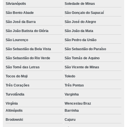
Silvianópolis
Soledade de Minas
São Bento Abade
São Gonçalo do Sapucaí
São José da Barra
São José do Alegre
São João Batista do Glória
São João da Mata
São Lourenço
São Pedro da União
São Sebastião da Bela Vista
São Sebastião do Paraíso
São Sebastião do Rio Verde
São Tomás de Aquino
São Tomé das Letras
São Vicente de Minas
Tocos do Moji
Toledo
Três Corações
Três Pontas
Turvolândia
Varginha
Virgínia
Wenceslau Braz
Altinópolis
Barrinha
Brodowski
Cajuru