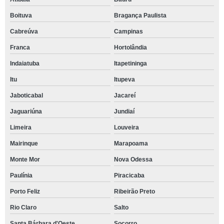
Boituva
Bragança Paulista
Cabreúva
Campinas
Franca
Hortolândia
Indaiatuba
Itapetininga
Itu
Itupeva
Jaboticabal
Jacareí
Jaguariúna
Jundiaí
Limeira
Louveira
Mairinque
Marapoama
Monte Mor
Nova Odessa
Paulínia
Piracicaba
Porto Feliz
Ribeirão Preto
Rio Claro
Salto
Santa Bárbara d'Oeste
Socorro