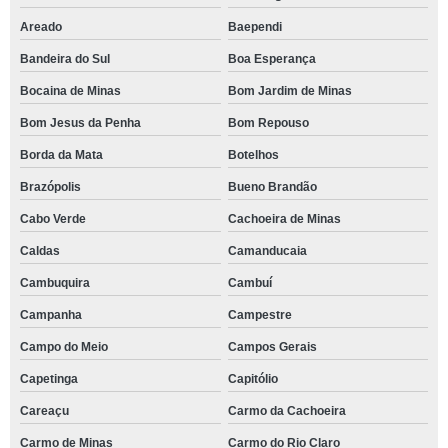
Areado
Baependi
Bandeira do Sul
Boa Esperança
Bocaina de Minas
Bom Jardim de Minas
Bom Jesus da Penha
Bom Repouso
Borda da Mata
Botelhos
Brazópolis
Bueno Brandão
Cabo Verde
Cachoeira de Minas
Caldas
Camanducaia
Cambuquira
Cambuí
Campanha
Campestre
Campo do Meio
Campos Gerais
Capetinga
Capitólio
Careaçu
Carmo da Cachoeira
Carmo de Minas
Carmo do Rio Claro