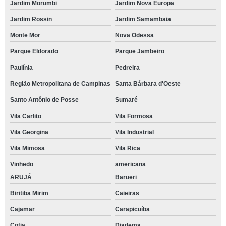
Jardim Morumbi
Jardim Nova Europa
Jardim Rossin
Jardim Samambaia
Monte Mor
Nova Odessa
Parque Eldorado
Parque Jambeiro
Paulínia
Pedreira
Região Metropolitana de Campinas
Santa Bárbara d'Oeste
Santo Antônio de Posse
Sumaré
Vila Carlito
Vila Formosa
Vila Georgina
Vila Industrial
Vila Mimosa
Vila Rica
Vinhedo
americana
ARUJÁ
Barueri
Biritiba Mirim
Caieiras
Cajamar
Carapicuíba
Cotia
Diadema