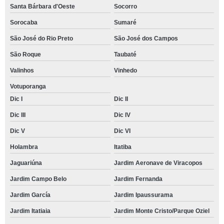
Santa Bárbara d'Oeste
Socorro
Sorocaba
Sumaré
São José do Rio Preto
São José dos Campos
São Roque
Taubaté
Valinhos
Vinhedo
Votuporanga
Dic I
Dic II
Dic III
Dic IV
Dic V
Dic VI
Holambra
Itatiba
Jaguariúna
Jardim Aeronave de Viracopos
Jardim Campo Belo
Jardim Fernanda
Jardim García
Jardim Ipaussurama
Jardim Itatiaia
Jardim Monte Cristo/Parque Oziel