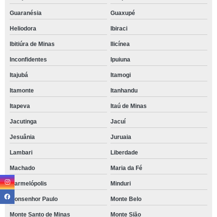
Guaranésia
Guaxupé
Heliodora
Ibiraci
Ibitiúra de Minas
Ilicínea
Inconfidentes
Ipuiuna
Itajubá
Itamogi
Itamonte
Itanhandu
Itapeva
Itaú de Minas
Jacutinga
Jacuí
Jesuânia
Juruaia
Lambari
Liberdade
Machado
Maria da Fé
Marmelópolis
Minduri
Monsenhor Paulo
Monte Belo
Monte Santo de Minas
Monte Sião