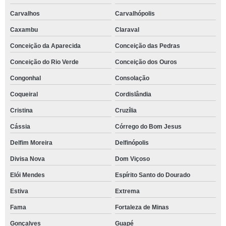
Carvalhos
Carvalhópolis
Caxambu
Claraval
Conceição da Aparecida
Conceição das Pedras
Conceição do Rio Verde
Conceição dos Ouros
Congonhal
Consolação
Coqueiral
Cordislândia
Cristina
Cruzília
Cássia
Córrego do Bom Jesus
Delfim Moreira
Delfinópolis
Divisa Nova
Dom Viçoso
Elói Mendes
Espírito Santo do Dourado
Estiva
Extrema
Fama
Fortaleza de Minas
Gonçalves
Guapé