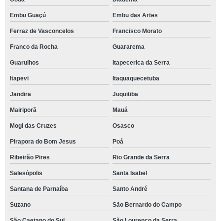
Embu Guaçú
Embu das Artes
Ferraz de Vasconcelos
Francisco Morato
Franco da Rocha
Guararema
Guarulhos
Itapecerica da Serra
Itapevi
Itaquaquecetuba
Jandira
Juquitiba
Mairiporã
Mauá
Mogi das Cruzes
Osasco
Pirapora do Bom Jesus
Poá
Ribeirão Pires
Rio Grande da Serra
Salesópolis
Santa Isabel
Santana de Parnaíba
Santo André
Suzano
São Bernardo do Campo
São Caetano do Sul
São Lourenço da Serra