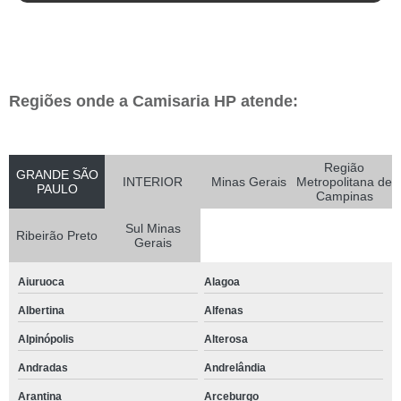
Regiões onde a Camisaria HP atende:
Região
GRANDE SÃO
INTERIOR
Minas Gerais
Metropolitana de
PAULO
Campinas
Sul Minas
Ribeirão Preto
Gerais
Aiuruoca
Alagoa
Albertina
Alfenas
Alpinópolis
Alterosa
Andradas
Andrelândia
Arantina
Arceburgo