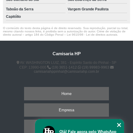
Taboão da Serra
Vargem Grande Paulista
Capitólio
O conteúdo do texto desta página é de direito reservado. Sua reprodução, parcial ou total,
mesmo citando nossos links, é proibida sem a autorização do autor. Crime de violação de
direito autoral – artigo 184 do Código Penal –
Lei 9610/98 - Lei de direitos autorais
.
Camisaria HP
AV. WASHINGTON LUIZ, 381 - Espírito Santo do Pinhal - SP
CEP: 13990-000
(19) 3651-1412
(19) 99983-9963
camisariahppinhal@camisariahp.com.br
Home
Empresa
Missão
Olá! Fale agora pelo WhatsApp