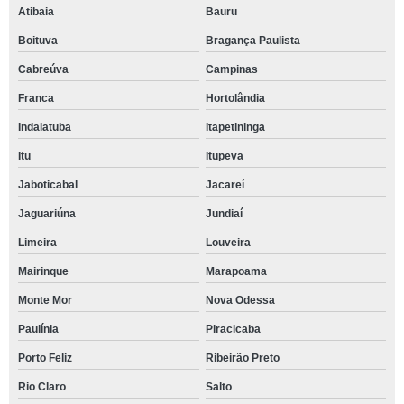
Atibaia
Bauru
Boituva
Bragança Paulista
Cabreúva
Campinas
Franca
Hortolândia
Indaiatuba
Itapetininga
Itu
Itupeva
Jaboticabal
Jacareí
Jaguariúna
Jundiaí
Limeira
Louveira
Mairinque
Marapoama
Monte Mor
Nova Odessa
Paulínia
Piracicaba
Porto Feliz
Ribeirão Preto
Rio Claro
Salto