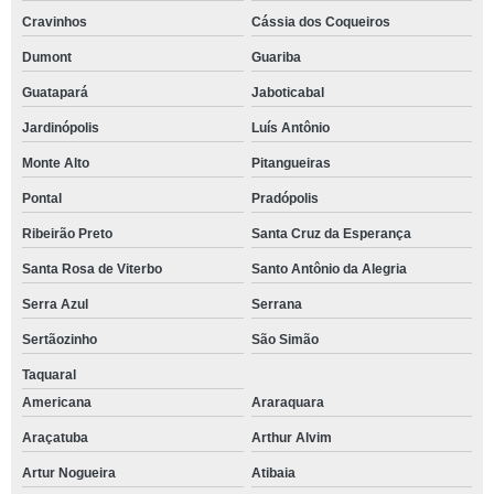
Cravinhos
Cássia dos Coqueiros
Dumont
Guariba
Guatapará
Jaboticabal
Jardinópolis
Luís Antônio
Monte Alto
Pitangueiras
Pontal
Pradópolis
Ribeirão Preto
Santa Cruz da Esperança
Santa Rosa de Viterbo
Santo Antônio da Alegria
Serra Azul
Serrana
Sertãozinho
São Simão
Taquaral
Americana
Araraquara
Araçatuba
Arthur Alvim
Artur Nogueira
Atibaia