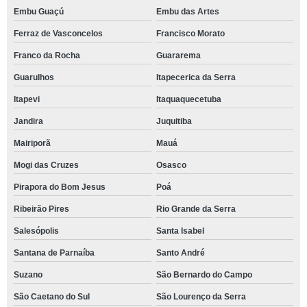
Embu Guaçú
Embu das Artes
Ferraz de Vasconcelos
Francisco Morato
Franco da Rocha
Guararema
Guarulhos
Itapecerica da Serra
Itapevi
Itaquaquecetuba
Jandira
Juquitiba
Mairiporã
Mauá
Mogi das Cruzes
Osasco
Pirapora do Bom Jesus
Poá
Ribeirão Pires
Rio Grande da Serra
Salesópolis
Santa Isabel
Santana de Parnaíba
Santo André
Suzano
São Bernardo do Campo
São Caetano do Sul
São Lourenço da Serra