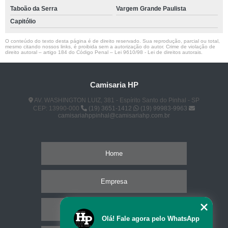
Taboão da Serra
Vargem Grande Paulista
Capitólio
O conteúdo do texto desta página é de direito reservado. Sua reprodução, parcial ou total,
mesmo citando nossos links, é proibida sem a autorização do autor. Crime de violação de
direito autoral – artigo 184 do Código Penal –
Lei 9610/98 - Lei de direitos autorais
.
Camisaria HP
AV. WASHINGTON LUIZ, 381 - Espírito Santo do Pinhal - SP
CEP: 13990-000
(19) 3651-1412
(19) 99983-9963
camisariahppinhal@camisariahp.com.br
Home
Empresa
Missão
Olá! Fale agora pelo WhatsApp