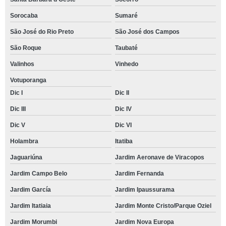
Sorocaba
Sumaré
São José do Rio Preto
São José dos Campos
São Roque
Taubaté
Valinhos
Vinhedo
Votuporanga
Dic I
Dic II
Dic III
Dic IV
Dic V
Dic VI
Holambra
Itatiba
Jaguariúna
Jardim Aeronave de Viracopos
Jardim Campo Belo
Jardim Fernanda
Jardim García
Jardim Ipaussurama
Jardim Itatiaia
Jardim Monte Cristo/Parque Oziel
Jardim Morumbi
Jardim Nova Europa