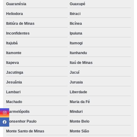
Guaranésia
Guaxupé
Heliodora
Ibiraci
Ibitiúra de Minas
Ilicínea
Inconfidentes
Ipuiuna
Itajubá
Itamogi
Itamonte
Itanhandu
Itapeva
Itaú de Minas
Jacutinga
Jacuí
Jesuânia
Juruaia
Lambari
Liberdade
Machado
Maria da Fé
Marmelópolis
Minduri
Monsenhor Paulo
Monte Belo
Monte Santo de Minas
Monte Sião