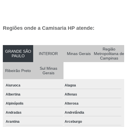
Regiões onde a Camisaria HP atende:
Região
GRANDE SÃO
INTERIOR
Minas Gerais
Metropolitana de
PAULO
Campinas
Sul Minas
Ribeirão Preto
Gerais
Aiuruoca
Alagoa
Albertina
Alfenas
Alpinópolis
Alterosa
Andradas
Andrelândia
Arantina
Arceburgo