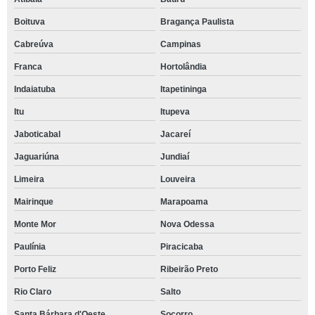
Boituva
Bragança Paulista
Cabreúva
Campinas
Franca
Hortolândia
Indaiatuba
Itapetininga
Itu
Itupeva
Jaboticabal
Jacareí
Jaguariúna
Jundiaí
Limeira
Louveira
Mairinque
Marapoama
Monte Mor
Nova Odessa
Paulínia
Piracicaba
Porto Feliz
Ribeirão Preto
Rio Claro
Salto
Santa Bárbara d'Oeste
Socorro