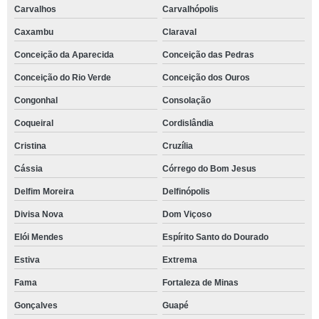
Carvalhos
Carvalhópolis
Caxambu
Claraval
Conceição da Aparecida
Conceição das Pedras
Conceição do Rio Verde
Conceição dos Ouros
Congonhal
Consolação
Coqueiral
Cordislândia
Cristina
Cruzília
Cássia
Córrego do Bom Jesus
Delfim Moreira
Delfinópolis
Divisa Nova
Dom Viçoso
Elói Mendes
Espírito Santo do Dourado
Estiva
Extrema
Fama
Fortaleza de Minas
Gonçalves
Guapé