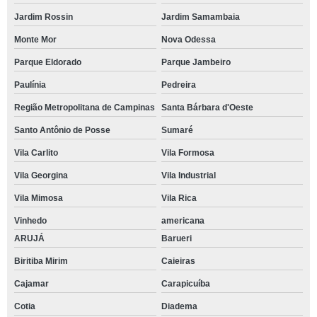
Jardim Rossin
Jardim Samambaia
Monte Mor
Nova Odessa
Parque Eldorado
Parque Jambeiro
Paulínia
Pedreira
Região Metropolitana de Campinas
Santa Bárbara d'Oeste
Santo Antônio de Posse
Sumaré
Vila Carlito
Vila Formosa
Vila Georgina
Vila Industrial
Vila Mimosa
Vila Rica
Vinhedo
americana
ARUJÁ
Barueri
Biritiba Mirim
Caieiras
Cajamar
Carapicuíba
Cotia
Diadema