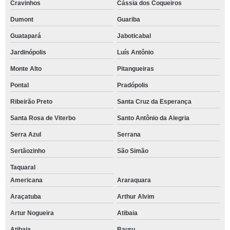
Cravinhos
Cássia dos Coqueiros
Dumont
Guariba
Guatapará
Jaboticabal
Jardinópolis
Luís Antônio
Monte Alto
Pitangueiras
Pontal
Pradópolis
Ribeirão Preto
Santa Cruz da Esperança
Santa Rosa de Viterbo
Santo Antônio da Alegria
Serra Azul
Serrana
Sertãozinho
São Simão
Taquaral
Americana
Araraquara
Araçatuba
Arthur Alvim
Artur Nogueira
Atibaia
Atibaia
Bauru