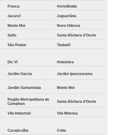
amisa Social
Moda Masculina Esporte Fino
Franca
Hortolândia
ina Social
Moda Plus Size Masculina
Jacareí
Jaguariúna
 Masculinas
Roupas Estilosas Masculinas
Monte Mor
Nova Odessa
Salto
Santa Bárbara d'Oeste
da Moda
Roupas Masculinas Esporte Fino
São Roque
Taubaté
Roupas Masculinas na Moda
Roupas Masculinas para Revenda
Dic VI
Holambra
ulinas Social
Roupas Sociais Masculinas
Jardim García
Jardim Ipaussurama
Jardim Samambaia
Monte Mor
Região Metropolitana de
Santa Bárbara d'Oeste
Campinas
Vila Industrial
Vila Mimosa
Carapicuíba
Cotia