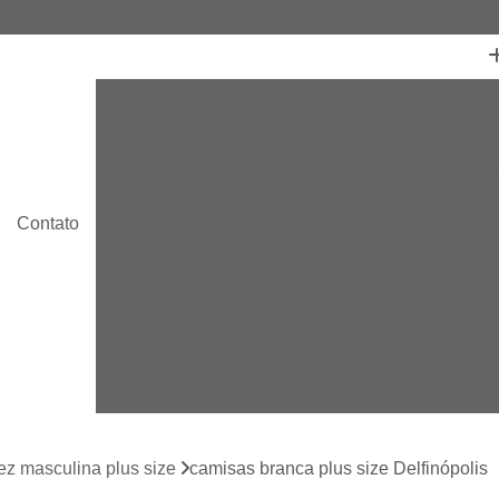
Camisaria Masculina
Camisaria Masculin
Camisaria Masculina no Atacado
Camisaria Masculina Plus Size
Camisaria Ma
Camisaria Social Masculina
Camisaria Socia
Contato
Camisa Esporte Fino Branca
C
Camisa Esporte Fino Masculina
Camisa E
Camisa Masculina Esporte Fino
Camisa Social Esporte Fino Masculina
Ca
Camisa de Linho Masculina
Camisa Estam
Camisa Linho Masculina
Camisa Listrada 
ez masculina plus size
camisas branca plus size Delfinópolis
Camisa Masculina
Camisa Masculina Es