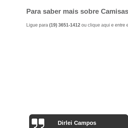
Camisas
sociais
Para saber mais sobre Camisas
masculinas
preço
Ligue para
(19) 3651-1412
ou
clique aqui
e entre 
Fábricas
de camisas
Lojas de
modas
masculinas
Modas
masculinas
Roupa
masculina
Arthur Mello