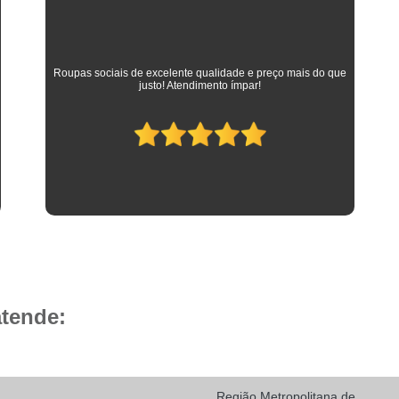
Camisa Social Masculina 
Camisa Social Masculina Branca Preç
Camisa Listrada Masculina Social
Camisa L
As melhores camisas que vestem meus filhos desde a
adolescência até os dias atuais em que trabalham como
Camisa Social Listrada
Camis
advogados. Parabéns à toda equipe da Camisaria HP!
Camisa Social Listrada Masculin
Camisa Social Listrada Preta e Branca
Camisa Social Manga Longa Listrada
Camisa Social Masculina Listrada Preto e Bra
Camisa Social de Manga Curta
Camisa Social Manga Curta
Ca
Camisa Social Manga Curta Estampada
atende:
Camisa Social Manga Curta Preta
Camisa Social Preta Manga Curta
Camisa Manga Longa Masculina Soc
Região Metropolitana de