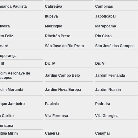
Moda Masculina Camisa
Moda Masculina C
agança Paulista
Cabreúva
Campinas
Moda Masculina Inverno
Moda Mascul
Itupeva
Jaboticabal
Moda Social Masculina
Roupas Elegantes
uveira
Mairinque
Marapoama
to Feliz
Ribeirão Preto
Rio Claro
Roupas Masculinas
Roupas Masculinas 
maré
São José do Rio Preto
São José dos Campos
Roupas Masculinas Estilosas
tuporanga
Roupas Masculinas no Atacado
III
Dic IV
Dic V
Roupas Masculinas Plus Size
Roupas Masc
rdim Aeronave de
Jardim Campo Belo
Jardim Fernanda
racopos
rdim Morumbi
Jardim Nova Europa
Jardim Rossin
rque Jambeiro
Paulínia
Pedreira
a Carlito
Vila Formosa
Vila Georgina
ericana
itiba Mirim
Caieiras
Cajamar