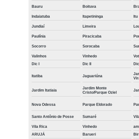
Bauru
Boituva
Br
Indaiatuba
Itapetininga
Itu
Jundiaí
Limeira
Lo
Paulínia
Piracicaba
Por
Socorro
Sorocaba
Su
Valinhos
Vinhedo
Vo
Dic I
Dic II
Dic 
Ja
Itatiba
Jaguariúna
Vi
Jardim Monte
Jardim Itatiaia
Ja
Cristo/Parque Oziel
Nova Odessa
Parque Eldorado
Pa
Santo Antônio de Posse
Sumaré
Vil
Vila Rica
Vinhedo
am
ARUJÁ
Barueri
Bir