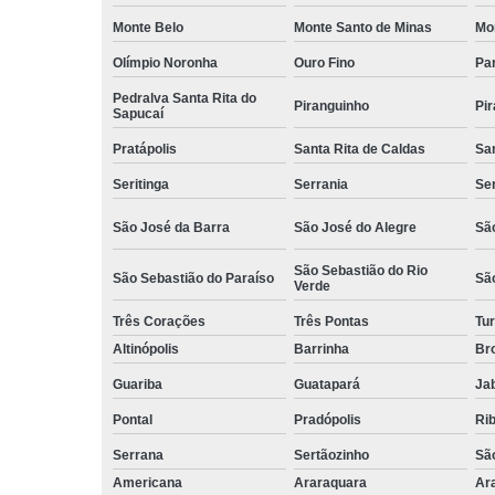
Monte Belo
Monte Santo de Minas
Mo
Olímpio Noronha
Ouro Fino
Pa
Pedralva Santa Rita do
Piranguinho
Pi
Sapucaí
Pratápolis
Santa Rita de Caldas
San
Seritinga
Serrania
Se
São José da Barra
São José do Alegre
São
São Sebastião do Rio
São Sebastião do Paraíso
Sã
Verde
Três Corações
Três Pontas
Tur
Altinópolis
Barrinha
Br
Guariba
Guatapará
Jab
Pontal
Pradópolis
Rib
Serrana
Sertãozinho
Sã
Americana
Araraquara
Ar