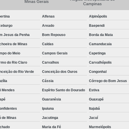
Minas Gerais
Campinas
Camisa Masculina Manga Longa Social
ertina
Alfenas
Alpinópolis
Camisa Social de Manga Longa
ceburgo
Areado
Baependi
Camisa Social Manga Longa Masculin
m Jesus da Penha
Bom Repouso
Borda da Mata
Camisa Social Masculina Manga Longa Lisa
choeira de Minas
Caldas
Camanducaia
Camisa Social Preta Manga Longa
mpo do Meio
Campos Gerais
Capetinga
Camisa Masculina Social
Ca
rmo do Rio Claro
Carvalhos
Carvalhópolis
Camisa Social Estampada Masculin
nceição do Rio Verde
Conceição dos Ouros
Congonhal
Camisa Social Masculina
Ca
zília
Cássia
Córrego do Bom Jesus
Camisa Social Masculina Estampada
ói Mendes
Espírito Santo do Dourado
Estiva
Camisa Social Masculina Preta
apé
Guaranésia
Guaxupé
Camisa Social Preta Masculina
Camis
onfidentes
Ipuiuna
Itajubá
Camisa Masculina Social Preço
Ca
ú de Minas
Jacutinga
Jacuí
Camisa Social Estampada Masculina Preç
chado
Maria da Fé
Marmelópolis