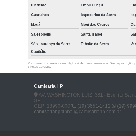
Diadema
Embu Guaçú
Em
Guarulhos
Itapecerica da Serra
Ita
Mauá
Mogi das Cruzes
Os
Salesópolis
Santa Isabel
Sa
São Lourenço da Serra
Taboão da Serra
Va
Capitólio
O conteúdo do texto desta página é de direito reservado. Sua reprodução, pa
direitos autorais
.
Camisaria HP
AV. WASHINGTON LUIZ, 381 - Espírito Santo
SP
CEP: 13990-000
(19) 3651-1412
(19) 99
camisariahppinhal@camisariahp.com.br