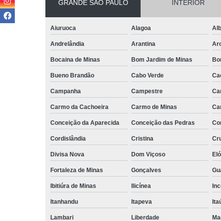
GRANDE SÃO PAULO
INTERIOR
Aiuruoca
Alagoa
Alb
Andrelândia
Arantina
Ar
Bocaina de Minas
Bom Jardim de Minas
Bo
Bueno Brandão
Cabo Verde
Ca
Campanha
Campestre
Ca
Carmo da Cachoeira
Carmo de Minas
Ca
Conceição da Aparecida
Conceição das Pedras
Co
Cordislândia
Cristina
Cru
Divisa Nova
Dom Viçoso
El
Fortaleza de Minas
Gonçalves
Gu
Ibitiúra de Minas
Ilicínea
Inc
Itanhandu
Itapeva
Ita
Lambari
Liberdade
Ma