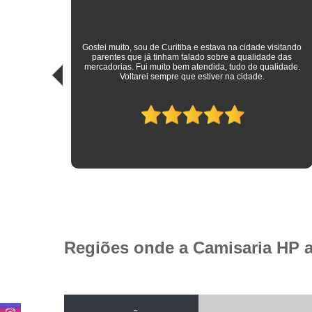
sitando
 das
Roupas sociais de excelente qualidade e preço mais do que
idade.
justo! Atendimento ímpar!
Regiões onde a Camisaria HP 