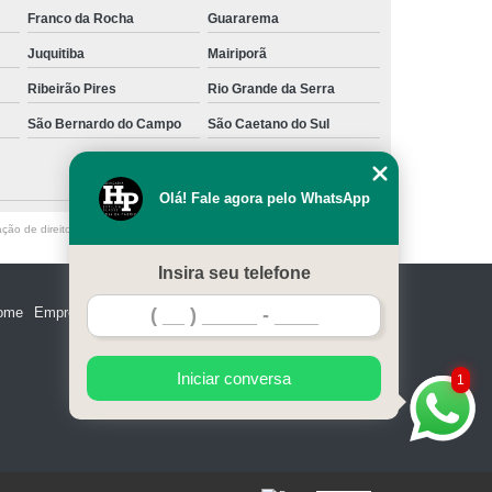
Franco da Rocha
Guararema
Juquitiba
Mairiporã
Ribeirão Pires
Rio Grande da Serra
São Bernardo do Campo
São Caetano do Sul
Olá! Fale agora pelo WhatsApp
ação de direito autoral – artigo 184 do Código Penal –
Lei 9610/98 - Lei de
Insira seu telefone
ome
Empresa
Missão
Serviços
Contato
Mapa do site
Iniciar conversa
1