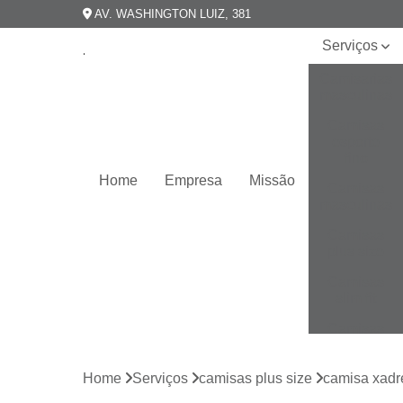
AV. WASHINGTON LUIZ, 381
Serviços
Camisarias
masculinas
Camisas
esporte
fino
Home
Empresa
Missão
Camisas
masculinas
Camisas
plus size
Camisas
slim fit
Camisas
slim
masculina
Home
Serviços
camisas plus size
camisa xadr
Camisas