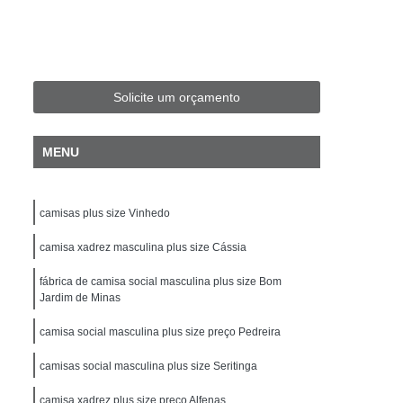
Fit Masculina
Camisa Slim Masculina
sculina Plus Size
Camisa Jeans Plus Size
Camisa Plus Size
Camisa Preta Plus Size
Solicite um orçamento
Camisa Social Masculina Plus Size
isa Social Plus Size Masculina
MENU
Xadrez Plus Size
Camisa Individual Slim Fit
isa Masculina Slim Fit
Camisa Polo Slim Fit
camisas plus size Vinhedo
amisa Social Masculina Manga Longa Slim Fit
camisa xadrez masculina plus size Cássia
ocial Slim Fit
Camisa Social Slim Fit Luxo
fábrica de camisa social masculina plus size Bom
per Slim Fit
Camisa Branca Masculina Slim
Jardim de Minas
Camisa de Linho Masculina Slim Fit
camisa social masculina plus size preço Pedreira
a
Camisa Masculina Slim
camisas social masculina plus size Seritinga
nga
Camisa Slim Branca Masculina
camisa xadrez plus size preço Alfenas