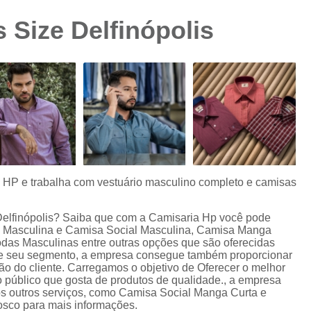
Camisa Preta Masculina
Camisa Slim 
 Size Delfinópolis
Camisa Branca Plus Size
Camisa Jeans Ma
Camisa Manga Longa Plus Size Masculina
Camisa Social Branca Plus Size
Camisa Social Plus Size
Cam
Camisa Xadrez Masculina Plus Size
Camisa 
Camisa Masculina Manga Curta Slim Fit
Cam
Camisa Slim Fit
Camisa Slim Fit Luxo
C
s HP e trabalha com vestuário masculino completo e camisas
Camisa Social Masculina Slim Fit
Camisa S
Delfinópolis? Saiba que com a Camisaria Hp você pode
Camisa Social Slim Fit Masculina
Camisa Su
a Masculina e Camisa Social Masculina, Camisa Manga
das Masculinas entre outras opções que são oferecidas
Camisa Branca Slim Masculina
 de seu segmento, a empresa consegue também proporcionar
o do cliente. Carregamos o objetivo de Oferecer o melhor
Camisa Jeans Slim Masculin
 público que gosta de produtos de qualidade., a empresa
 outros serviços, como Camisa Social Manga Curta e
Camisa Masculina Slim Fit Manga Lo
osco para mais informações.