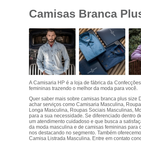
sociais
branca
Camisas Branca Plus
Camisas
sociais
branca
preço
Camisas
sociais
listradas
Camisas
sociais
manga
A Camisaria HP é a loja de fábrica da Confecçõe
curta
femininas trazendo o melhor da moda para você.
Camisas
Quer saber mais sobre camisas branca plus size 
sociais
achar serviços como Camisaria Masculina, Roup
manga
Longa Masculina, Roupas Sociais Masculinas, Mo
longa
para a sua necessidade. Se diferenciado dentro
um atendimento cuidadoso e que busca a satisfaçã
Camisas
da moda masculina e de camisas femininas para o
sociais
nos destacando no segmento. Também oferecemos
masculinas
Camisa Listrada Masculina. Entre em contato con