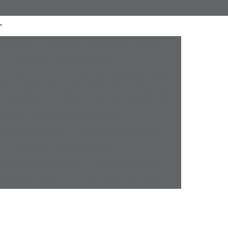
a Atacado
Camisaria Masculina Executiva
Camisaria Masculina Online
sculina Social
Camisaria Online Masculina
l Masculina Plus Size
Camisa Esporte Fino
amisa Esporte Fino Manga Curta
sporte Fino Slim
Camisa Esporte Social
Camisa Social Esporte Fino
misa Social Sport Fino
Camisa Sport Fino
pada Masculina
Camisa Jeans Masculina
Masculina
Camisa Manga Longa Masculina
tampada
Camisa Masculina Manga Longa