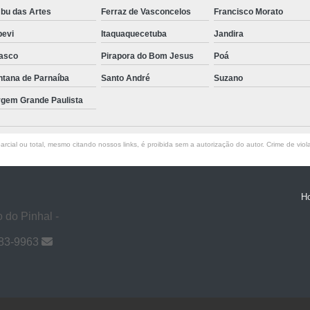
bu das Artes
Ferraz de Vasconcelos
Francisco Morato
pevi
Itaquaquecetuba
Jandira
asco
Pirapora do Bom Jesus
Poá
ntana de Parnaíba
Santo André
Suzano
rgem Grande Paulista
rcial ou total, mesmo citando nossos links, é proibida sem a autorização do autor. Crime de viol
H
 do Pinhal -
983-9963