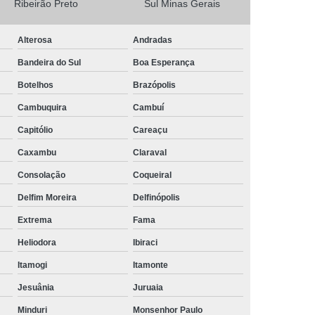
Ribeirão Preto
Sul Minas Gerais
Camisa Masculina Social Manga Longa
Alterosa
Andradas
Camisa Social Manga Longa
Bandeira do Sul
Boa Esperança
a
Camisa Social Manga Longa Preta
Botelhos
Brazópolis
Camisa Social Masculina Preta Manga Longa
Cambuquira
Cambuí
Camisa a Rigor Social Masculina
Capitólio
Careaçu
misa Social Branca Masculina
Caxambu
Claraval
a
Camisa Social Jeans Masculina
Consolação
Coqueiral
misa Social Masculina a Rigor
Delfim Moreira
Delfinópolis
Camisa Social Masculina Manga Curta
Extrema
Fama
Camisa Social Masculina Slim
Heliodora
Ibiraci
a Manga Longa Social Masculina Preço
Itamogi
Itamonte
misa Social Branca Masculina Preço
Jesuânia
Juruaia
o
Camisa Social Jeans Masculina Preço
Minduri
Monsenhor Paulo