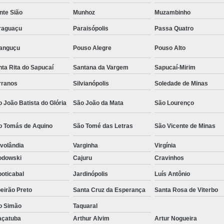
Camisa Social Masculina Estampada Preço
nte Sião
Munhoz
Muzambinho
Camisa Social Masculina Manga Longa 
raguaçu
Paraisópolis
Passa Quatro
Camisa Social Masculina Preta Preço
ranguçu
Pouso Alegre
Pouso Alto
Camisa Social Preta Masculina 
ta Rita do Sapucaí
Santana da Vargem
Sapucaí-Mirim
Fábrica Camisa Masculina Soc
rranos
Silvianópolis
Soledade de Minas
Fábrica Camisa Social Masculina
Fábrica de
 João Batista do Glória
São João da Mata
São Lourenço
Fábrica de Camisa Social de Homem
o Tomás de Aquino
São Tomé das Letras
São Vicente de Minas
Fábrica de Camisa Social para Hom
volândia
Varginha
Virgínia
Loja com Moda Masculina
Loja de Moda 
odowski
Cajuru
Cravinhos
Loja Executivo Moda Masculina
Loja Moda
oticabal
Jardinópolis
Luís Antônio
Loja Moda Masculina Online
Loja Moda Mas
eirão Preto
Santa Cruz da Esperança
Santa Rosa de Viterbo
Moda Masculina Loja
Moda Atual 
o Simão
Taquaral
Moda Casual Masculina
Moda Je
açatuba
Arthur Alvim
Artur Nogueira