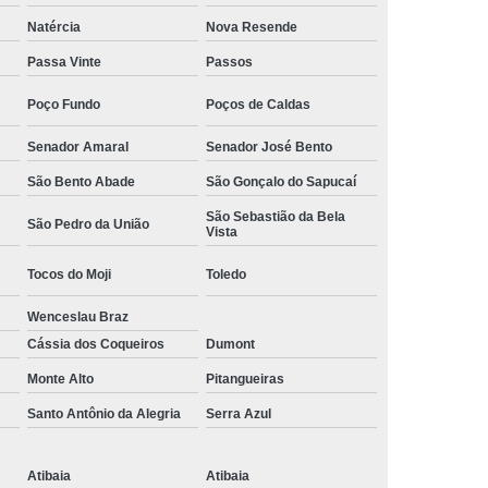
Camisa Social Masculina Manga Curta Preço
Natércia
Nova Resende
Preço
Camisa Social Masculina Preço
Passa Vinte
Passos
Camisa Social Masculina Slim Preço
Poço Fundo
Poços de Caldas
Preço
Camisa Social Fábrica
Senador Amaral
Senador José Bento
ial
Fábrica Camisa Social
São Bento Abade
São Gonçalo do Sapucaí
 Camisa Masculina
Fábrica de Camisa Social
São Sebastião da Bela
São Pedro da União
Vista
Fábrica de Camisa Social Masculina
Tocos do Moji
Toledo
em
Loja de Fábrica Camisa Social
Wenceslau Braz
Masculina
Loja de Moda Masculina Online
Cássia dos Coqueiros
Dumont
 Masculina
Loja Moda Masculina Executivo
Monte Alto
Pitangueiras
culina Social
Loja Virtual Moda Masculina
Santo Antônio da Alegria
Serra Azul
Masculina
Moda Básica Masculina
ans Masculina
Moda Masculina
Atibaia
Atibaia