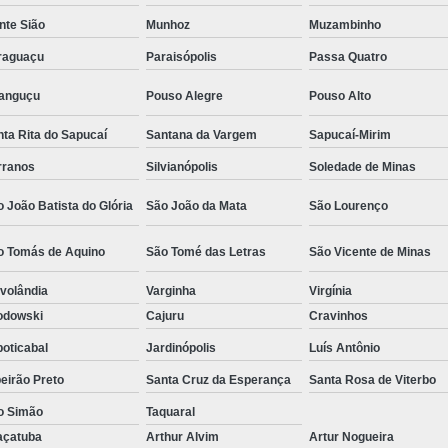
Camisa Social Masculina Estampada Preço
nte Sião
Munhoz
Muzambinho
Camisa Social Masculina Manga Longa 
raguaçu
Paraisópolis
Passa Quatro
Camisa Social Masculina Preta Preço
ranguçu
Pouso Alegre
Pouso Alto
Camisa Social Preta Masculina 
ta Rita do Sapucaí
Santana da Vargem
Sapucaí-Mirim
Fábrica Camisa Masculina Soc
rranos
Silvianópolis
Soledade de Minas
Fábrica Camisa Social Masculina
Fábrica de
 João Batista do Glória
São João da Mata
São Lourenço
Fábrica de Camisa Social de Homem
o Tomás de Aquino
São Tomé das Letras
São Vicente de Minas
Fábrica de Camisa Social para Hom
volândia
Varginha
Virgínia
Loja com Moda Masculina
Loja de Moda 
odowski
Cajuru
Cravinhos
Loja Executivo Moda Masculina
Loja Moda
oticabal
Jardinópolis
Luís Antônio
Loja Moda Masculina Online
Loja Moda Mas
eirão Preto
Santa Cruz da Esperança
Santa Rosa de Viterbo
Moda Masculina Loja
Moda Atual 
o Simão
Taquaral
Moda Casual Masculina
Moda Je
açatuba
Arthur Alvim
Artur Nogueira