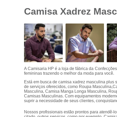
sociais
branca
Camisa Xadrez Mascu
Camisas
sociais
branca
preço
Camisas
sociais
listradas
Camisas
sociais
manga
A Camisaria HP é a loja de fábrica da Confecçõe
curta
femininas trazendo o melhor da moda para você.
Camisas
Está em busca de camisa xadrez masculina plus 
sociais
de serviços oferecidos, como Roupa Masculina,C
manga
Masculina, Camisa Manga Longa Masculina, Roup
longa
Camisas Masculinas. Com equipamentos modernos,
suprir a necessidade de seus clientes, conquistan
Camisas
sociais
masculinas
Nossos profissionais estão prontos para atendê-l
citado, outros serviços, como por exemplo, Cami