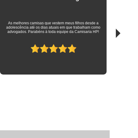
Branca Manga Longa Preço
o
Camisa Social Slim Branca Preço
istrada Social
Camisa Social Azul Listrada
Gostei
Ótimo atendimento, muito bom preço, loja bem equipada e com
par
variedades. Adorei conhecer a loja, vou voltar mais vezes.
merca
a Social Listrada Azul e Branco
a
Camisa Social Listrada Preta
Camisa Social Manga Curta Listrada
Camisa Social Masculina Listrada
nco
Camisa Masculina Social Manga Curta
Camisa Social de Manga Curta Lisa
misa Social Manga Curta Branca
Camisa Social Manga Curta Masculina
Camisa Social Manga Curta Slim
Camisa Social Slim Manga Curta
ial
Camisa Manga Longa Social