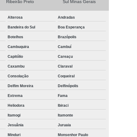
Ribeirão Preto
Sul Minas Gerais
Camisa Masculina Social Manga Longa
Alterosa
Andradas
Camisa Social Manga Longa
Bandeira do Sul
Boa Esperança
a
Camisa Social Manga Longa Preta
Botelhos
Brazópolis
Camisa Social Masculina Preta Manga Longa
Cambuquira
Cambuí
Camisa a Rigor Social Masculina
Capitólio
Careaçu
misa Social Branca Masculina
Caxambu
Claraval
a
Camisa Social Jeans Masculina
Consolação
Coqueiral
misa Social Masculina a Rigor
Delfim Moreira
Delfinópolis
Camisa Social Masculina Manga Curta
Extrema
Fama
Camisa Social Masculina Slim
Heliodora
Ibiraci
a Manga Longa Social Masculina Preço
Itamogi
Itamonte
misa Social Branca Masculina Preço
Jesuânia
Juruaia
o
Camisa Social Jeans Masculina Preço
Minduri
Monsenhor Paulo