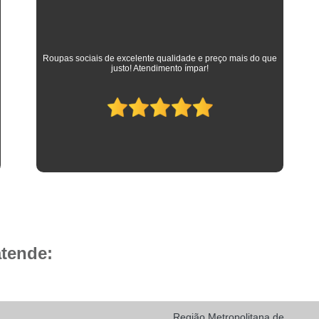
Camisa Social Masculina 
Camisa Social Masculina Branca Preç
Camisa Listrada Masculina Social
Camisa L
As melhores camisas que vestem meus filhos desde a
adolescência até os dias atuais em que trabalham como
Camisa Social Listrada
Camis
advogados. Parabéns à toda equipe da Camisaria HP!
Camisa Social Listrada Masculin
Camisa Social Listrada Preta e Branca
Camisa Social Manga Longa Listrada
Camisa Social Masculina Listrada Preto e Bra
Camisa Social de Manga Curta
Camisa Social Manga Curta
Ca
Camisa Social Manga Curta Estampada
atende:
Camisa Social Manga Curta Preta
Camisa Social Preta Manga Curta
Camisa Manga Longa Masculina Soc
Região Metropolitana de