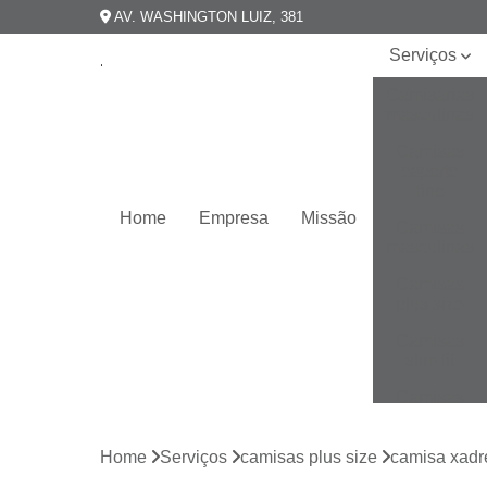
AV. WASHINGTON LUIZ, 381
Serviços
Camisarias
masculinas
Camisas
esporte
fino
Home
Empresa
Missão
Camisas
masculinas
Camisas
plus size
Camisas
slim fit
Camisas
slim
masculina
Home
Serviços
camisas plus size
camisa xadr
Camisas