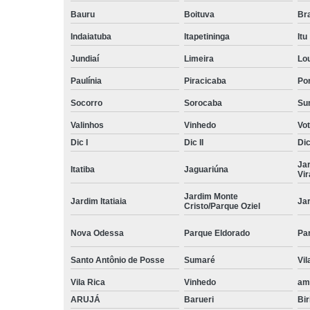
Bauru
Boituva
Br
Indaiatuba
Itapetininga
Itu
Jundiaí
Limeira
Lo
Paulínia
Piracicaba
Por
Socorro
Sorocaba
Su
Valinhos
Vinhedo
Vo
Dic I
Dic II
Dic 
Ja
Itatiba
Jaguariúna
Vi
Jardim Monte
Jardim Itatiaia
Ja
Cristo/Parque Oziel
Nova Odessa
Parque Eldorado
Pa
Santo Antônio de Posse
Sumaré
Vil
Vila Rica
Vinhedo
am
ARUJÁ
Barueri
Bir