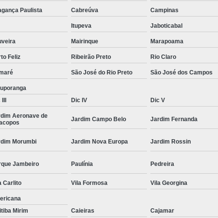
Moda Masculina Camisa
Moda Masculina C
agança Paulista
Cabreúva
Campinas
Moda Masculina Inverno
Moda Mascul
Itupeva
Jaboticabal
Moda Social Masculina
Roupas Elegantes
uveira
Mairinque
Marapoama
to Feliz
Ribeirão Preto
Rio Claro
Roupas Masculinas
Roupas Masculinas 
maré
São José do Rio Preto
São José dos Campos
Roupas Masculinas Estilosas
tuporanga
Roupas Masculinas no Atacado
III
Dic IV
Dic V
Roupas Masculinas Plus Size
Roupas Masc
rdim Aeronave de
Jardim Campo Belo
Jardim Fernanda
racopos
rdim Morumbi
Jardim Nova Europa
Jardim Rossin
rque Jambeiro
Paulínia
Pedreira
a Carlito
Vila Formosa
Vila Georgina
ericana
itiba Mirim
Caieiras
Cajamar