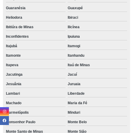
Guaranésia
Guaxupé
Heliodora
Ibiraci
Ibitiúra de Minas
Ilicínea
Inconfidentes
Ipuiuna
Itajubá
Itamogi
Itamonte
Itanhandu
Itapeva
Itaú de Minas
Jacutinga
Jacuí
Jesuânia
Juruaia
Lambari
Liberdade
Machado
Maria da Fé
Marmelópolis
Minduri
Monsenhor Paulo
Monte Belo
Monte Santo de Minas
Monte Sião