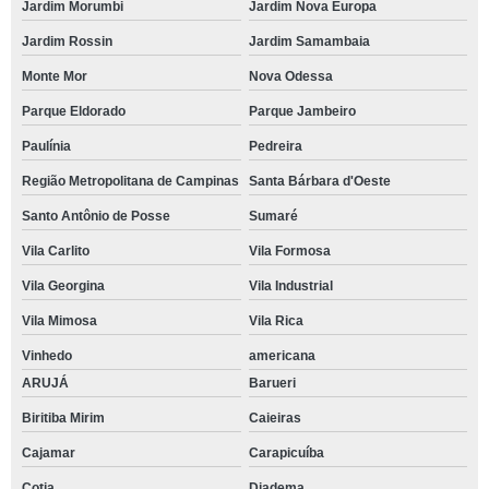
Jardim Morumbi
Jardim Nova Europa
Jardim Rossin
Jardim Samambaia
Monte Mor
Nova Odessa
Parque Eldorado
Parque Jambeiro
Paulínia
Pedreira
Região Metropolitana de Campinas
Santa Bárbara d'Oeste
Santo Antônio de Posse
Sumaré
Vila Carlito
Vila Formosa
Vila Georgina
Vila Industrial
Vila Mimosa
Vila Rica
Vinhedo
americana
ARUJÁ
Barueri
Biritiba Mirim
Caieiras
Cajamar
Carapicuíba
Cotia
Diadema