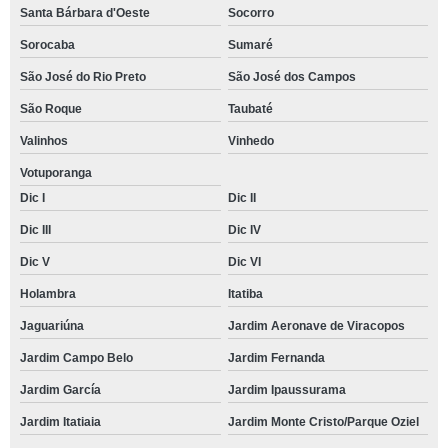
Santa Bárbara d'Oeste
Socorro
Sorocaba
Sumaré
São José do Rio Preto
São José dos Campos
São Roque
Taubaté
Valinhos
Vinhedo
Votuporanga
Dic I
Dic II
Dic III
Dic IV
Dic V
Dic VI
Holambra
Itatiba
Jaguariúna
Jardim Aeronave de Viracopos
Jardim Campo Belo
Jardim Fernanda
Jardim García
Jardim Ipaussurama
Jardim Itatiaia
Jardim Monte Cristo/Parque Oziel