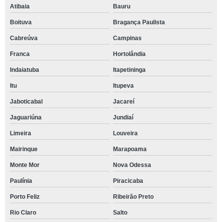
Atibaia
Bauru
Boituva
Bragança Paulista
Cabreúva
Campinas
Franca
Hortolândia
Indaiatuba
Itapetininga
Itu
Itupeva
Jaboticabal
Jacareí
Jaguariúna
Jundiaí
Limeira
Louveira
Mairinque
Marapoama
Monte Mor
Nova Odessa
Paulínia
Piracicaba
Porto Feliz
Ribeirão Preto
Rio Claro
Salto