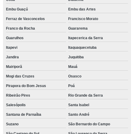
Embu Guaçú
Embu das Artes
Ferraz de Vasconcelos
Francisco Morato
Franco da Rocha
Guararema
Guarulhos
Itapecerica da Serra
Itapevi
Itaquaquecetuba
Jandira
Juquitiba
Mairiporã
Mauá
Mogi das Cruzes
Osasco
Pirapora do Bom Jesus
Poá
Ribeirão Pires
Rio Grande da Serra
Salesópolis
Santa Isabel
Santana de Parnaíba
Santo André
Suzano
São Bernardo do Campo
São Caetano do Sul
São Lourenço da Serra