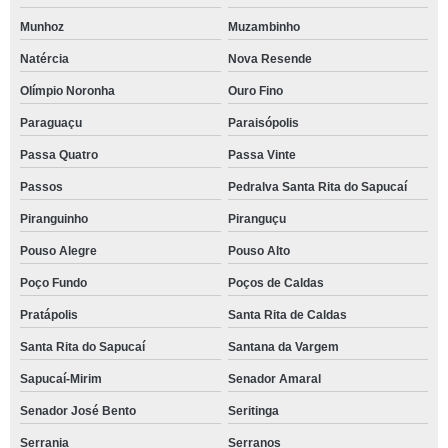
Munhoz
Muzambinho
Natércia
Nova Resende
Olímpio Noronha
Ouro Fino
Paraguaçu
Paraisópolis
Passa Quatro
Passa Vinte
Passos
Pedralva Santa Rita do Sapucaí
Piranguinho
Piranguçu
Pouso Alegre
Pouso Alto
Poço Fundo
Poços de Caldas
Pratápolis
Santa Rita de Caldas
Santa Rita do Sapucaí
Santana da Vargem
Sapucaí-Mirim
Senador Amaral
Senador José Bento
Seritinga
Serrania
Serranos