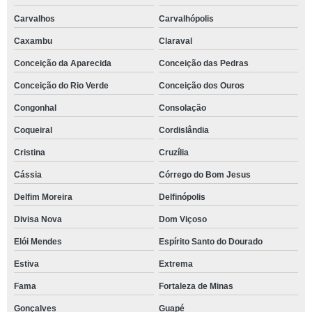
Carvalhos
Carvalhópolis
Caxambu
Claraval
Conceição da Aparecida
Conceição das Pedras
Conceição do Rio Verde
Conceição dos Ouros
Congonhal
Consolação
Coqueiral
Cordislândia
Cristina
Cruzília
Cássia
Córrego do Bom Jesus
Delfim Moreira
Delfinópolis
Divisa Nova
Dom Viçoso
Elói Mendes
Espírito Santo do Dourado
Estiva
Extrema
Fama
Fortaleza de Minas
Gonçalves
Guapé