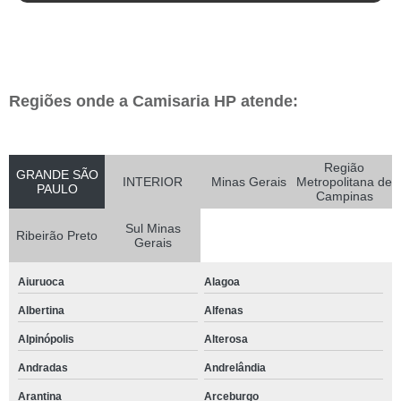
Regiões onde a Camisaria HP atende:
Região
GRANDE SÃO
INTERIOR
Minas Gerais
Metropolitana de
PAULO
Campinas
Sul Minas
Ribeirão Preto
Gerais
Aiuruoca
Alagoa
Albertina
Alfenas
Alpinópolis
Alterosa
Andradas
Andrelândia
Arantina
Arceburgo