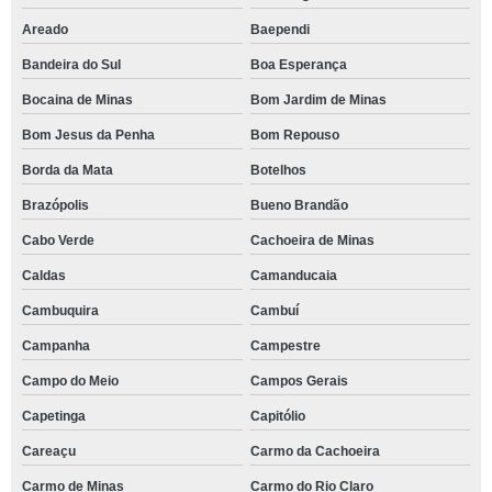
Areado
Baependi
Bandeira do Sul
Boa Esperança
Bocaina de Minas
Bom Jardim de Minas
Bom Jesus da Penha
Bom Repouso
Borda da Mata
Botelhos
Brazópolis
Bueno Brandão
Cabo Verde
Cachoeira de Minas
Caldas
Camanducaia
Cambuquira
Cambuí
Campanha
Campestre
Campo do Meio
Campos Gerais
Capetinga
Capitólio
Careaçu
Carmo da Cachoeira
Carmo de Minas
Carmo do Rio Claro