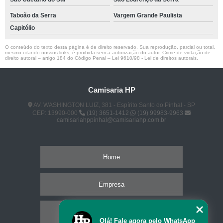
Taboão da Serra
Vargem Grande Paulista
Capitólio
O conteúdo do texto desta página é de direito reservado. Sua reprodução, parcial ou total,
mesmo citando nossos links, é proibida sem a autorização do autor. Crime de violação de
direito autoral – artigo 184 do Código Penal –
Lei 9610/98 - Lei de direitos autorais
.
Camisaria HP
AV. WASHINGTON LUIZ, 381 - Espírito Santo do Pinhal - SP
CEP: 13990-000
(19) 3651-1412
(19) 99983-9963
camisariahppinhal@camisariahp.com.br
Home
Empresa
Missão
Olá! Fale agora pelo WhatsApp