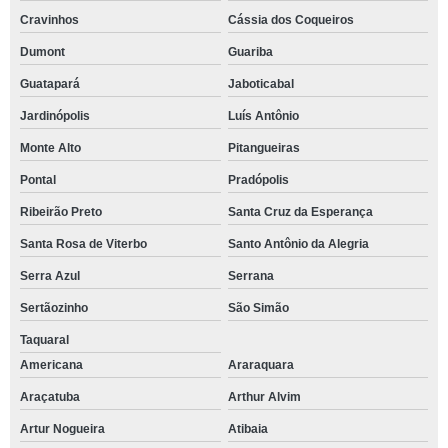
Cravinhos
Cássia dos Coqueiros
Dumont
Guariba
Guatapará
Jaboticabal
Jardinópolis
Luís Antônio
Monte Alto
Pitangueiras
Pontal
Pradópolis
Ribeirão Preto
Santa Cruz da Esperança
Santa Rosa de Viterbo
Santo Antônio da Alegria
Serra Azul
Serrana
Sertãozinho
São Simão
Taquaral
Americana
Araraquara
Araçatuba
Arthur Alvim
Artur Nogueira
Atibaia