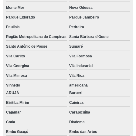
Monte Mor
Nova Odessa
Parque Eldorado
Parque Jambeiro
Paulínia
Pedreira
Região Metropolitana de Campinas
Santa Bárbara d'Oeste
Santo Antônio de Posse
Sumaré
Vila Carlito
Vila Formosa
Vila Georgina
Vila Industrial
Vila Mimosa
Vila Rica
Vinhedo
americana
ARUJÁ
Barueri
Biritiba Mirim
Caieiras
Cajamar
Carapicuíba
Cotia
Diadema
Embu Guaçú
Embu das Artes