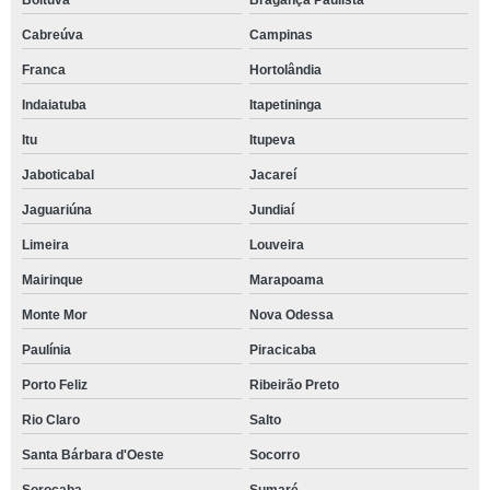
Boituva
Bragança Paulista
Cabreúva
Campinas
Franca
Hortolândia
Indaiatuba
Itapetininga
Itu
Itupeva
Jaboticabal
Jacareí
Jaguariúna
Jundiaí
Limeira
Louveira
Mairinque
Marapoama
Monte Mor
Nova Odessa
Paulínia
Piracicaba
Porto Feliz
Ribeirão Preto
Rio Claro
Salto
Santa Bárbara d'Oeste
Socorro