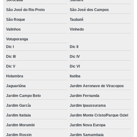
Sorocaba
Sumaré
São José do Rio Preto
São José dos Campos
São Roque
Taubaté
Valinhos
Vinhedo
Votuporanga
Dic I
Dic II
Dic III
Dic IV
Dic V
Dic VI
Holambra
Itatiba
Jaguariúna
Jardim Aeronave de Viracopos
Jardim Campo Belo
Jardim Fernanda
Jardim García
Jardim Ipaussurama
Jardim Itatiaia
Jardim Monte Cristo/Parque Oziel
Jardim Morumbi
Jardim Nova Europa
Jardim Rossin
Jardim Samambaia