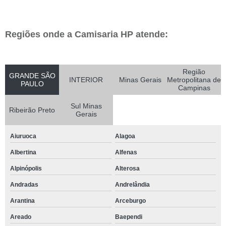
Regiões onde a Camisaria HP atende:
Região
GRANDE SÃO
INTERIOR
Minas Gerais
Metropolitana de
PAULO
Campinas
Sul Minas
Ribeirão Preto
Gerais
Aiuruoca
Alagoa
Albertina
Alfenas
Alpinópolis
Alterosa
Andradas
Andrelândia
Arantina
Arceburgo
Areado
Baependi