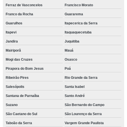
Ferraz de Vasconcelos
Francisco Morato
Franco da Rocha
Guararema
Guarulhos
Itapecerica da Serra
Itapevi
Itaquaquecetuba
Jandira
Juquitiba
Mairiporã
Mauá
Mogi das Cruzes
Osasco
Pirapora do Bom Jesus
Poá
Ribeirão Pires
Rio Grande da Serra
Salesópolis
Santa Isabel
Santana de Parnaíba
Santo André
Suzano
São Bernardo do Campo
São Caetano do Sul
São Lourenço da Serra
Taboão da Serra
Vargem Grande Paulista