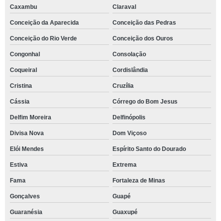
Caxambu
Claraval
Conceição da Aparecida
Conceição das Pedras
Conceição do Rio Verde
Conceição dos Ouros
Congonhal
Consolação
Coqueiral
Cordislândia
Cristina
Cruzília
Cássia
Córrego do Bom Jesus
Delfim Moreira
Delfinópolis
Divisa Nova
Dom Viçoso
Elói Mendes
Espírito Santo do Dourado
Estiva
Extrema
Fama
Fortaleza de Minas
Gonçalves
Guapé
Guaranésia
Guaxupé