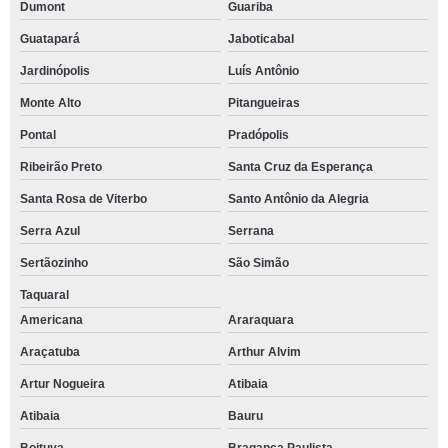
Dumont
Guariba
Guatapará
Jaboticabal
Jardinópolis
Luís Antônio
Monte Alto
Pitangueiras
Pontal
Pradópolis
Ribeirão Preto
Santa Cruz da Esperança
Santa Rosa de Viterbo
Santo Antônio da Alegria
Serra Azul
Serrana
Sertãozinho
São Simão
Taquaral
Americana
Araraquara
Araçatuba
Arthur Alvim
Artur Nogueira
Atibaia
Atibaia
Bauru