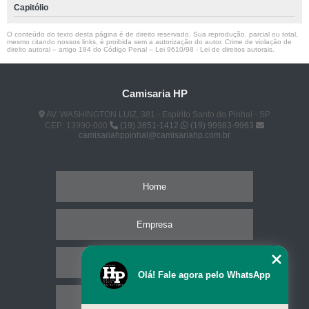
Capitólio
O conteúdo do texto desta página é de direito reservado. Sua reprodução, parcial ou total,
mesmo citando nossos links, é proibida sem a autorização do autor. Crime de violação de
direito autoral – artigo 184 do Código Penal –
Lei 9610/98 - Lei de direitos autorais
.
Camisaria HP
AV. WASHINGTON LUIZ, 381 - Espírito Santo do Pinhal - SP
CEP: 13990-000
(19) 3651-1412
(19) 99983-9963
camisariahppinhal@camisariahp.com.br
Home
Empresa
Missão
Olá! Fale agora pelo WhatsApp
Serviços