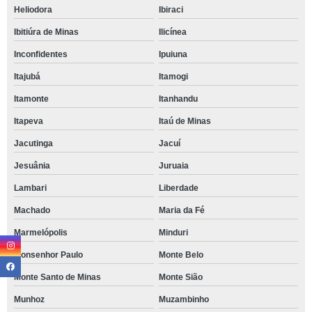
Heliodora
Ibiraci
Ibitiúra de Minas
Ilicínea
Inconfidentes
Ipuiuna
Itajubá
Itamogi
Itamonte
Itanhandu
Itapeva
Itaú de Minas
Jacutinga
Jacuí
Jesuânia
Juruaia
Lambari
Liberdade
Machado
Maria da Fé
Marmelópolis
Minduri
Monsenhor Paulo
Monte Belo
Monte Santo de Minas
Monte Sião
Munhoz
Muzambinho