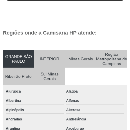
Regiões onde a Camisaria HP atende:
Região
GRANDE SÃO
INTERIOR
Minas Gerais
Metropolitana de
PAULO
Campinas
Sul Minas
Ribeirão Preto
Gerais
Aiuruoca
Alagoa
Albertina
Alfenas
Alpinópolis
Alterosa
Andradas
Andrelândia
Arantina
Arceburgo