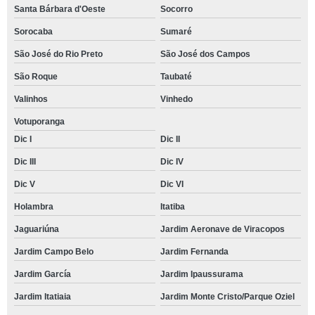
Santa Bárbara d'Oeste
Socorro
Sorocaba
Sumaré
São José do Rio Preto
São José dos Campos
São Roque
Taubaté
Valinhos
Vinhedo
Votuporanga
Dic I
Dic II
Dic III
Dic IV
Dic V
Dic VI
Holambra
Itatiba
Jaguariúna
Jardim Aeronave de Viracopos
Jardim Campo Belo
Jardim Fernanda
Jardim García
Jardim Ipaussurama
Jardim Itatiaia
Jardim Monte Cristo/Parque Oziel