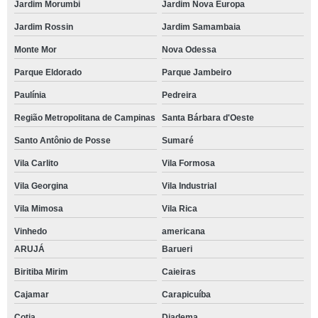
Jardim Morumbi
Jardim Nova Europa
Jardim Rossin
Jardim Samambaia
Monte Mor
Nova Odessa
Parque Eldorado
Parque Jambeiro
Paulínia
Pedreira
Região Metropolitana de Campinas
Santa Bárbara d'Oeste
Santo Antônio de Posse
Sumaré
Vila Carlito
Vila Formosa
Vila Georgina
Vila Industrial
Vila Mimosa
Vila Rica
Vinhedo
americana
ARUJÁ
Barueri
Biritiba Mirim
Caieiras
Cajamar
Carapicuíba
Cotia
Diadema