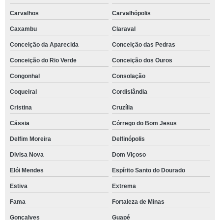
Carvalhos
Carvalhópolis
Caxambu
Claraval
Conceição da Aparecida
Conceição das Pedras
Conceição do Rio Verde
Conceição dos Ouros
Congonhal
Consolação
Coqueiral
Cordislândia
Cristina
Cruzília
Cássia
Córrego do Bom Jesus
Delfim Moreira
Delfinópolis
Divisa Nova
Dom Viçoso
Elói Mendes
Espírito Santo do Dourado
Estiva
Extrema
Fama
Fortaleza de Minas
Gonçalves
Guapé