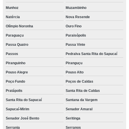
Munhoz
Muzambinho
Natércia
Nova Resende
Olímpio Noronha
Ouro Fino
Paraguaçu
Paraisópolis
Passa Quatro
Passa Vinte
Passos
Pedralva Santa Rita do Sapucaí
Piranguinho
Piranguçu
Pouso Alegre
Pouso Alto
Poço Fundo
Poços de Caldas
Pratápolis
Santa Rita de Caldas
Santa Rita do Sapucaí
Santana da Vargem
Sapucaí-Mirim
Senador Amaral
Senador José Bento
Seritinga
Serrania
Serranos