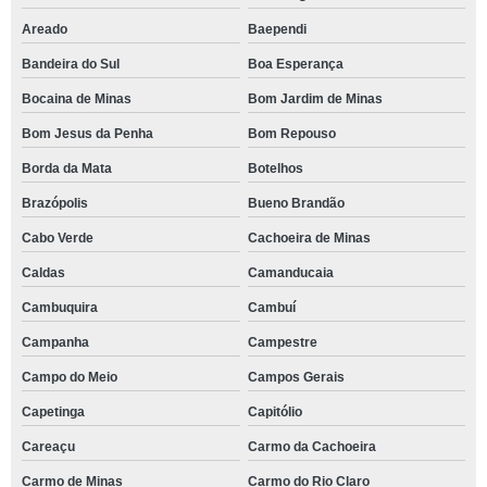
Areado
Baependi
Bandeira do Sul
Boa Esperança
Bocaina de Minas
Bom Jardim de Minas
Bom Jesus da Penha
Bom Repouso
Borda da Mata
Botelhos
Brazópolis
Bueno Brandão
Cabo Verde
Cachoeira de Minas
Caldas
Camanducaia
Cambuquira
Cambuí
Campanha
Campestre
Campo do Meio
Campos Gerais
Capetinga
Capitólio
Careaçu
Carmo da Cachoeira
Carmo de Minas
Carmo do Rio Claro