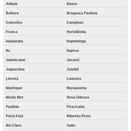
Atibaia
Bauru
Boituva
Bragança Paulista
Cabreúva
Campinas
Franca
Hortolândia
Indaiatuba
Itapetininga
Itu
Itupeva
Jaboticabal
Jacareí
Jaguariúna
Jundiaí
Limeira
Louveira
Mairinque
Marapoama
Monte Mor
Nova Odessa
Paulínia
Piracicaba
Porto Feliz
Ribeirão Preto
Rio Claro
Salto