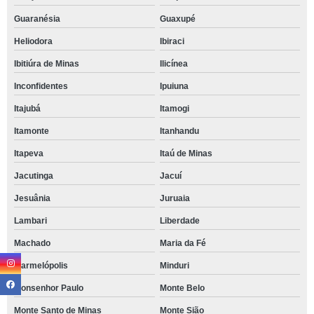
Guaranésia
Guaxupé
Heliodora
Ibiraci
Ibitiúra de Minas
Ilicínea
Inconfidentes
Ipuiuna
Itajubá
Itamogi
Itamonte
Itanhandu
Itapeva
Itaú de Minas
Jacutinga
Jacuí
Jesuânia
Juruaia
Lambari
Liberdade
Machado
Maria da Fé
Marmelópolis
Minduri
Monsenhor Paulo
Monte Belo
Monte Santo de Minas
Monte Sião