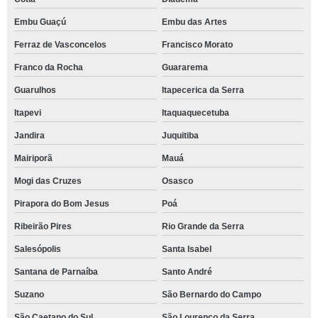
Embu Guaçú
Embu das Artes
Ferraz de Vasconcelos
Francisco Morato
Franco da Rocha
Guararema
Guarulhos
Itapecerica da Serra
Itapevi
Itaquaquecetuba
Jandira
Juquitiba
Mairiporã
Mauá
Mogi das Cruzes
Osasco
Pirapora do Bom Jesus
Poá
Ribeirão Pires
Rio Grande da Serra
Salesópolis
Santa Isabel
Santana de Parnaíba
Santo André
Suzano
São Bernardo do Campo
São Caetano do Sul
São Lourenço da Serra