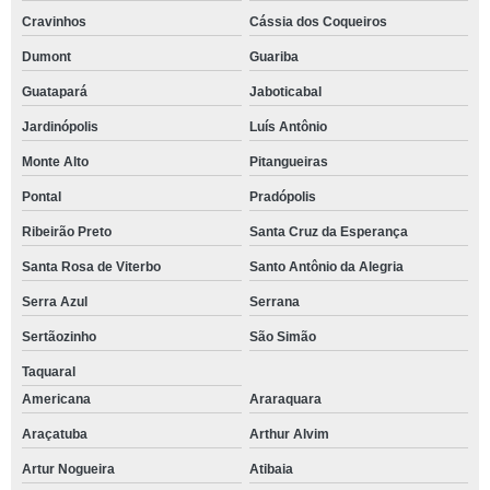
Cravinhos
Cássia dos Coqueiros
Dumont
Guariba
Guatapará
Jaboticabal
Jardinópolis
Luís Antônio
Monte Alto
Pitangueiras
Pontal
Pradópolis
Ribeirão Preto
Santa Cruz da Esperança
Santa Rosa de Viterbo
Santo Antônio da Alegria
Serra Azul
Serrana
Sertãozinho
São Simão
Taquaral
Americana
Araraquara
Araçatuba
Arthur Alvim
Artur Nogueira
Atibaia