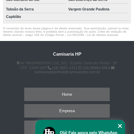
Taboão da Serra
Vargem Grande Paulista
Capitólio
O conteúdo do texto desta página é de direito reservado. Sua reprodução, parcial ou total,
mesmo citando nossos links, é proibida sem a autorização do autor. Crime de violação de
direito autoral – artigo 184 do Código Penal –
Lei 9610/98 - Lei de direitos autorais
.
Camisaria HP
AV. WASHINGTON LUIZ, 381 - Espírito Santo do Pinhal - SP
CEP: 13990-000
(19) 3651-1412
(19) 99983-9963
camisariahppinhal@camisariahp.com.br
Home
Empresa
Missão
Olá! Fale agora pelo WhatsApp