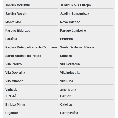
Jardim Morumbi
Jardim Nova Europa
Jardim Rossin
Jardim Samambaia
Monte Mor
Nova Odessa
Parque Eldorado
Parque Jambeiro
Paulínia
Pedreira
Região Metropolitana de Campinas
Santa Bárbara d'Oeste
Santo Antônio de Posse
Sumaré
Vila Carlito
Vila Formosa
Vila Georgina
Vila Industrial
Vila Mimosa
Vila Rica
Vinhedo
americana
ARUJÁ
Barueri
Biritiba Mirim
Caieiras
Cajamar
Carapicuíba