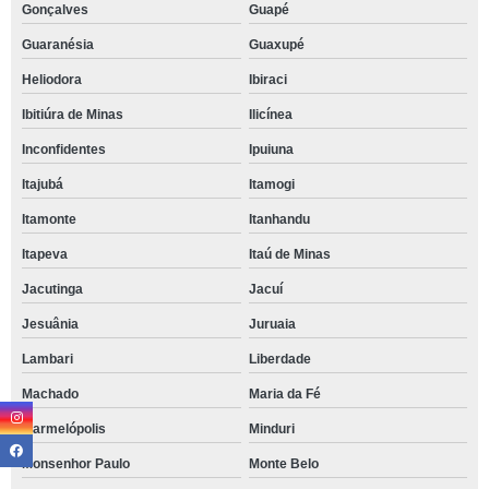
Gonçalves
Guapé
Guaranésia
Guaxupé
Heliodora
Ibiraci
Ibitiúra de Minas
Ilicínea
Inconfidentes
Ipuiuna
Itajubá
Itamogi
Itamonte
Itanhandu
Itapeva
Itaú de Minas
Jacutinga
Jacuí
Jesuânia
Juruaia
Lambari
Liberdade
Machado
Maria da Fé
Marmelópolis
Minduri
Monsenhor Paulo
Monte Belo