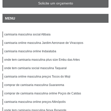
Solicite um orçamento
MENU
camisaria masculina social Atibaia
camisaria online masculina Jardim Aeronave de Viracopos
camisaria masculina online Indaiatuba
onde tem camisaria masculina plus size Embu das Artes
onde tem camisaria social masculina Taquaral
camisaria online masculina preços Tocos do Moji
comprar de camisaria masculina Guararema
comprar de camisaria masculina online Poços de Caldas
camisaria masculina online preços Altinópolis
onde tem camisaria masculina Nova Resende