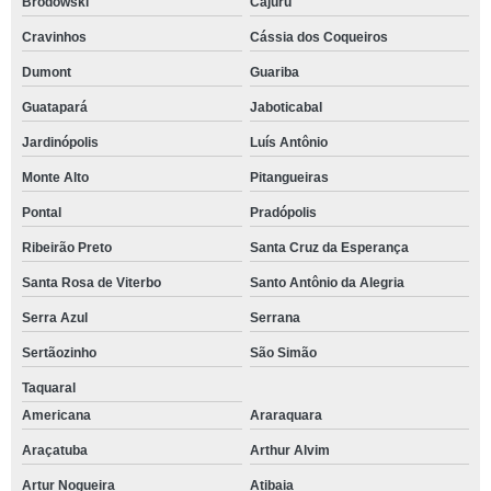
Brodowski
Cajuru
Cravinhos
Cássia dos Coqueiros
Dumont
Guariba
Guatapará
Jaboticabal
Jardinópolis
Luís Antônio
Monte Alto
Pitangueiras
Pontal
Pradópolis
Ribeirão Preto
Santa Cruz da Esperança
Santa Rosa de Viterbo
Santo Antônio da Alegria
Serra Azul
Serrana
Sertãozinho
São Simão
Taquaral
Americana
Araraquara
Araçatuba
Arthur Alvim
Artur Nogueira
Atibaia