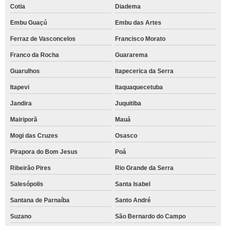
Cotia
Diadema
Embu Guaçú
Embu das Artes
Ferraz de Vasconcelos
Francisco Morato
Franco da Rocha
Guararema
Guarulhos
Itapecerica da Serra
Itapevi
Itaquaquecetuba
Jandira
Juquitiba
Mairiporã
Mauá
Mogi das Cruzes
Osasco
Pirapora do Bom Jesus
Poá
Ribeirão Pires
Rio Grande da Serra
Salesópolis
Santa Isabel
Santana de Parnaíba
Santo André
Suzano
São Bernardo do Campo