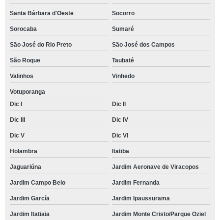
Santa Bárbara d'Oeste
Socorro
Sorocaba
Sumaré
São José do Rio Preto
São José dos Campos
São Roque
Taubaté
Valinhos
Vinhedo
Votuporanga
Dic I
Dic II
Dic III
Dic IV
Dic V
Dic VI
Holambra
Itatiba
Jaguariúna
Jardim Aeronave de Viracopos
Jardim Campo Belo
Jardim Fernanda
Jardim García
Jardim Ipaussurama
Jardim Itatiaia
Jardim Monte Cristo/Parque Oziel