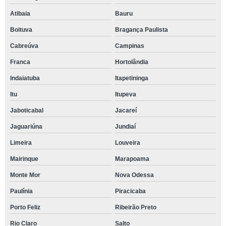
Atibaia
Bauru
Boituva
Bragança Paulista
Cabreúva
Campinas
Franca
Hortolândia
Indaiatuba
Itapetininga
Itu
Itupeva
Jaboticabal
Jacareí
Jaguariúna
Jundiaí
Limeira
Louveira
Mairinque
Marapoama
Monte Mor
Nova Odessa
Paulínia
Piracicaba
Porto Feliz
Ribeirão Preto
Rio Claro
Salto