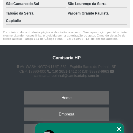
São Caetano do Sul
São Lourenço da Serra
Taboão da Serra
Vargem Grande Paulista
Capitólio
O conteúdo do texto desta página é de direito reservado. Sua reprodução, parcial ou total,
mesmo citando nossos links, é proibida sem a autorização do autor. Crime de violação de
direito autoral – artigo 184 do Código Penal –
Lei 9610/98 - Lei de direitos autorais
.
Camisaria HP
AV. WASHINGTON LUIZ, 381 - Espírito Santo do Pinhal - SP
CEP: 13990-000
(19) 3651-1412
(19) 99983-9963
camisariahppinhal@camisariahp.com.br
Home
Empresa
Missão