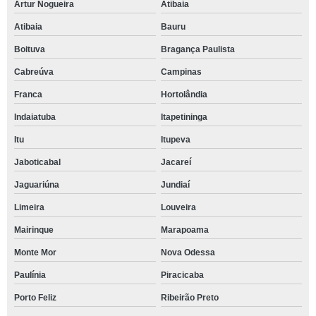
Artur Nogueira
Atibaia
Atibaia
Bauru
Boituva
Bragança Paulista
Cabreúva
Campinas
Franca
Hortolândia
Indaiatuba
Itapetininga
Itu
Itupeva
Jaboticabal
Jacareí
Jaguariúna
Jundiaí
Limeira
Louveira
Mairinque
Marapoama
Monte Mor
Nova Odessa
Paulínia
Piracicaba
Porto Feliz
Ribeirão Preto