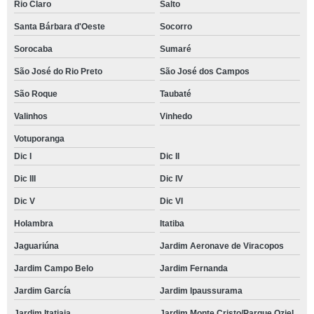
Rio Claro
Salto
Santa Bárbara d'Oeste
Socorro
Sorocaba
Sumaré
São José do Rio Preto
São José dos Campos
São Roque
Taubaté
Valinhos
Vinhedo
Votuporanga
Dic I
Dic II
Dic III
Dic IV
Dic V
Dic VI
Holambra
Itatiba
Jaguariúna
Jardim Aeronave de Viracopos
Jardim Campo Belo
Jardim Fernanda
Jardim García
Jardim Ipaussurama
Jardim Itatiaia
Jardim Monte Cristo/Parque Oziel