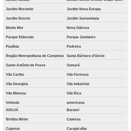
Jardim Morumbi
Jardim Nova Europa
Jardim Rossin
Jardim Samambaia
Monte Mor
Nova Odessa
Parque Eldorado
Parque Jambeiro
Paulínia
Pedreira
Região Metropolitana de Campinas
Santa Bárbara d'Oeste
Santo Antônio de Posse
Sumaré
Vila Carlito
Vila Formosa
Vila Georgina
Vila Industrial
Vila Mimosa
Vila Rica
Vinhedo
americana
ARUJÁ
Barueri
Biritiba Mirim
Caieiras
Cajamar
Carapicuíba