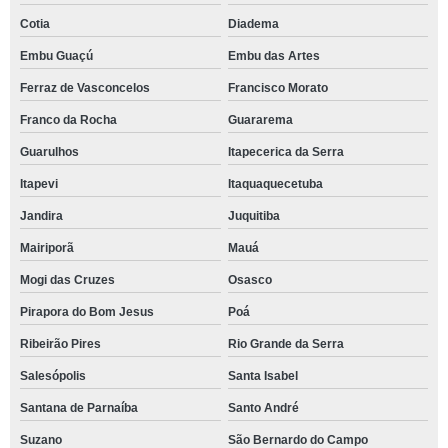
Cotia
Diadema
Embu Guaçú
Embu das Artes
Ferraz de Vasconcelos
Francisco Morato
Franco da Rocha
Guararema
Guarulhos
Itapecerica da Serra
Itapevi
Itaquaquecetuba
Jandira
Juquitiba
Mairiporã
Mauá
Mogi das Cruzes
Osasco
Pirapora do Bom Jesus
Poá
Ribeirão Pires
Rio Grande da Serra
Salesópolis
Santa Isabel
Santana de Parnaíba
Santo André
Suzano
São Bernardo do Campo