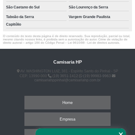
São Caetano do Sul
São Lourenço da Serra
Taboão da Serra
Vargem Grande Paulista
Capitólio
O conteúdo do texto desta página é de direito reservado. Sua reprodução, parcial ou total,
mesmo citando nossos links, é proibida sem a autorização do autor. Crime de violação de
direito autoral – artigo 184 do Código Penal –
Lei 9610/98 - Lei de direitos autorais
.
Camisaria HP
AV. WASHINGTON LUIZ, 381 - Espírito Santo do Pinhal - SP
CEP: 13990-000
(19) 3651-1412
(19) 99983-9963
camisariahppinhal@camisariahp.com.br
Home
Empresa