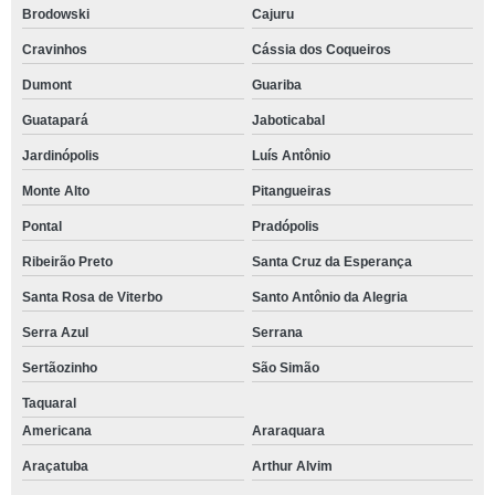
Brodowski
Cajuru
Cravinhos
Cássia dos Coqueiros
Dumont
Guariba
Guatapará
Jaboticabal
Jardinópolis
Luís Antônio
Monte Alto
Pitangueiras
Pontal
Pradópolis
Ribeirão Preto
Santa Cruz da Esperança
Santa Rosa de Viterbo
Santo Antônio da Alegria
Serra Azul
Serrana
Sertãozinho
São Simão
Taquaral
Americana
Araraquara
Araçatuba
Arthur Alvim