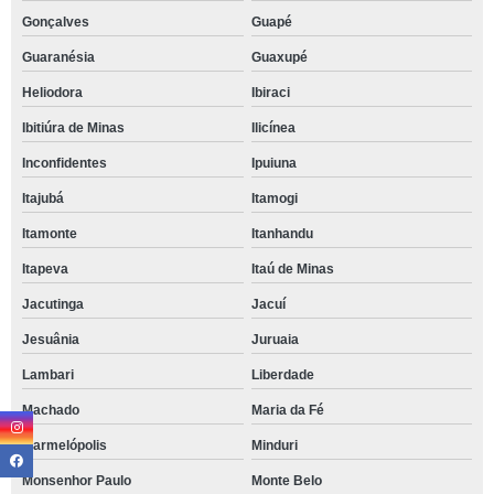
Gonçalves
Guapé
Guaranésia
Guaxupé
Heliodora
Ibiraci
Ibitiúra de Minas
Ilicínea
Inconfidentes
Ipuiuna
Itajubá
Itamogi
Itamonte
Itanhandu
Itapeva
Itaú de Minas
Jacutinga
Jacuí
Jesuânia
Juruaia
Lambari
Liberdade
Machado
Maria da Fé
Marmelópolis
Minduri
Monsenhor Paulo
Monte Belo