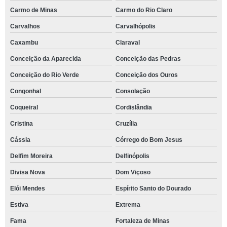
Carmo de Minas
Carmo do Rio Claro
Carvalhos
Carvalhópolis
Caxambu
Claraval
Conceição da Aparecida
Conceição das Pedras
Conceição do Rio Verde
Conceição dos Ouros
Congonhal
Consolação
Coqueiral
Cordislândia
Cristina
Cruzília
Cássia
Córrego do Bom Jesus
Delfim Moreira
Delfinópolis
Divisa Nova
Dom Viçoso
Elói Mendes
Espírito Santo do Dourado
Estiva
Extrema
Fama
Fortaleza de Minas