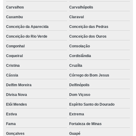
Carvalhos
Carvalhópolis
Caxambu
Claraval
Conceição da Aparecida
Conceição das Pedras
Conceição do Rio Verde
Conceição dos Ouros
Congonhal
Consolação
Coqueiral
Cordislândia
Cristina
Cruzília
Cássia
Córrego do Bom Jesus
Delfim Moreira
Delfinópolis
Divisa Nova
Dom Viçoso
Elói Mendes
Espírito Santo do Dourado
Estiva
Extrema
Fama
Fortaleza de Minas
Gonçalves
Guapé