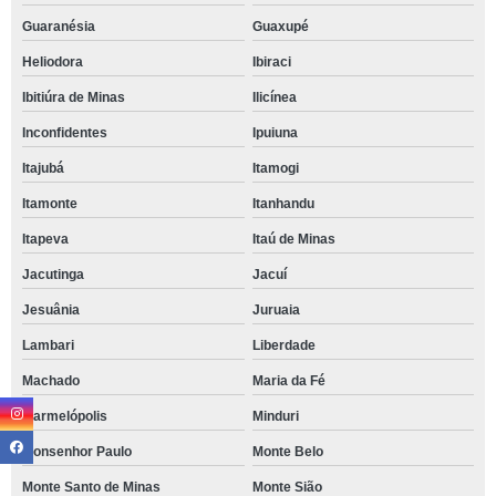
Guaranésia
Guaxupé
Heliodora
Ibiraci
Ibitiúra de Minas
Ilicínea
Inconfidentes
Ipuiuna
Itajubá
Itamogi
Itamonte
Itanhandu
Itapeva
Itaú de Minas
Jacutinga
Jacuí
Jesuânia
Juruaia
Lambari
Liberdade
Machado
Maria da Fé
Marmelópolis
Minduri
Monsenhor Paulo
Monte Belo
Monte Santo de Minas
Monte Sião