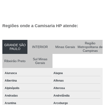
Regiões onde a Camisaria HP atende:
Região
GRANDE SÃO
INTERIOR
Minas Gerais
Metropolitana de
PAULO
Campinas
Sul Minas
Ribeirão Preto
Gerais
Aiuruoca
Alagoa
Albertina
Alfenas
Alpinópolis
Alterosa
Andradas
Andrelândia
Arantina
Arceburgo