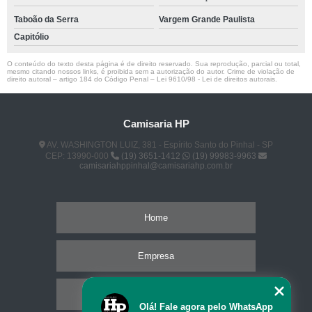
Taboão da Serra
Vargem Grande Paulista
Capitólio
O conteúdo do texto desta página é de direito reservado. Sua reprodução, parcial ou total,
mesmo citando nossos links, é proibida sem a autorização do autor. Crime de violação de
direito autoral – artigo 184 do Código Penal –
Lei 9610/98 - Lei de direitos autorais
.
Camisaria HP
AV. WASHINGTON LUIZ, 381 - Espírito Santo do Pinhal - SP
CEP: 13990-000
(19) 3651-1412
(19) 99983-9963
camisariahppinhal@camisariahp.com.br
Home
Empresa
Missão
Olá! Fale agora pelo WhatsApp