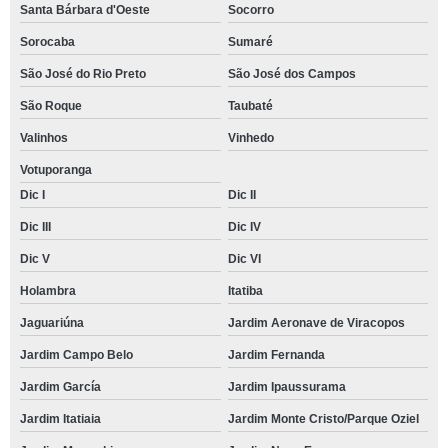
Santa Bárbara d'Oeste
Socorro
Sorocaba
Sumaré
São José do Rio Preto
São José dos Campos
São Roque
Taubaté
Valinhos
Vinhedo
Votuporanga
Dic I
Dic II
Dic III
Dic IV
Dic V
Dic VI
Holambra
Itatiba
Jaguariúna
Jardim Aeronave de Viracopos
Jardim Campo Belo
Jardim Fernanda
Jardim García
Jardim Ipaussurama
Jardim Itatiaia
Jardim Monte Cristo/Parque Oziel