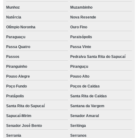
Munhoz
Muzambinho
Natércia
Nova Resende
Olímpio Noronha
Ouro Fino
Paraguaçu
Paraisópolis
Passa Quatro
Passa Vinte
Passos
Pedralva Santa Rita do Sapucaí
Piranguinho
Piranguçu
Pouso Alegre
Pouso Alto
Poço Fundo
Poços de Caldas
Pratápolis
Santa Rita de Caldas
Santa Rita do Sapucaí
Santana da Vargem
Sapucaí-Mirim
Senador Amaral
Senador José Bento
Seritinga
Serrania
Serranos