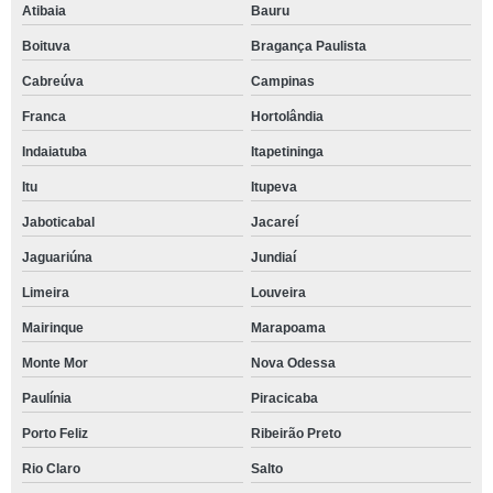
Atibaia
Bauru
Boituva
Bragança Paulista
Cabreúva
Campinas
Franca
Hortolândia
Indaiatuba
Itapetininga
Itu
Itupeva
Jaboticabal
Jacareí
Jaguariúna
Jundiaí
Limeira
Louveira
Mairinque
Marapoama
Monte Mor
Nova Odessa
Paulínia
Piracicaba
Porto Feliz
Ribeirão Preto
Rio Claro
Salto