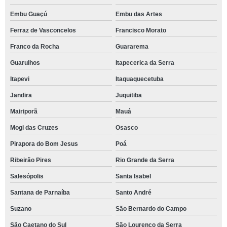
Embu Guaçú
Embu das Artes
Ferraz de Vasconcelos
Francisco Morato
Franco da Rocha
Guararema
Guarulhos
Itapecerica da Serra
Itapevi
Itaquaquecetuba
Jandira
Juquitiba
Mairiporã
Mauá
Mogi das Cruzes
Osasco
Pirapora do Bom Jesus
Poá
Ribeirão Pires
Rio Grande da Serra
Salesópolis
Santa Isabel
Santana de Parnaíba
Santo André
Suzano
São Bernardo do Campo
São Caetano do Sul
São Lourenço da Serra