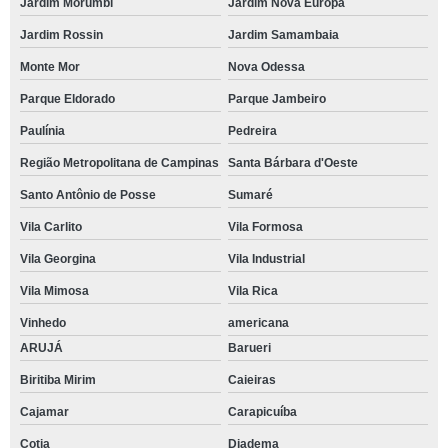
Jardim Morumbi
Jardim Nova Europa
Jardim Rossin
Jardim Samambaia
Monte Mor
Nova Odessa
Parque Eldorado
Parque Jambeiro
Paulínia
Pedreira
Região Metropolitana de Campinas
Santa Bárbara d'Oeste
Santo Antônio de Posse
Sumaré
Vila Carlito
Vila Formosa
Vila Georgina
Vila Industrial
Vila Mimosa
Vila Rica
Vinhedo
americana
ARUJÁ
Barueri
Biritiba Mirim
Caieiras
Cajamar
Carapicuíba
Cotia
Diadema