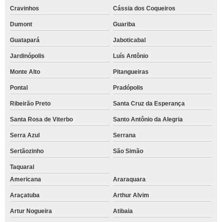
Cravinhos
Cássia dos Coqueiros
Dumont
Guariba
Guatapará
Jaboticabal
Jardinópolis
Luís Antônio
Monte Alto
Pitangueiras
Pontal
Pradópolis
Ribeirão Preto
Santa Cruz da Esperança
Santa Rosa de Viterbo
Santo Antônio da Alegria
Serra Azul
Serrana
Sertãozinho
São Simão
Taquaral
Americana
Araraquara
Araçatuba
Arthur Alvim
Artur Nogueira
Atibaia