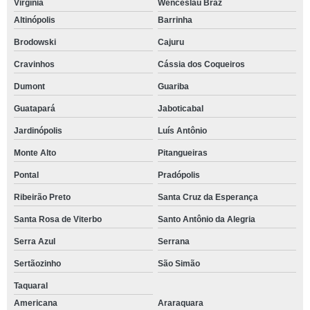
Virgínia
Wenceslau Braz
Altinópolis
Barrinha
Brodowski
Cajuru
Cravinhos
Cássia dos Coqueiros
Dumont
Guariba
Guatapará
Jaboticabal
Jardinópolis
Luís Antônio
Monte Alto
Pitangueiras
Pontal
Pradópolis
Ribeirão Preto
Santa Cruz da Esperança
Santa Rosa de Viterbo
Santo Antônio da Alegria
Serra Azul
Serrana
Sertãozinho
São Simão
Taquaral
Americana
Araraquara