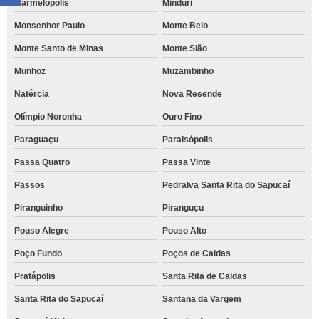
Marmelópolis
Minduri
Monsenhor Paulo
Monte Belo
Monte Santo de Minas
Monte Sião
Munhoz
Muzambinho
Natércia
Nova Resende
Olímpio Noronha
Ouro Fino
Paraguaçu
Paraisópolis
Passa Quatro
Passa Vinte
Passos
Pedralva Santa Rita do Sapucaí
Piranguinho
Piranguçu
Pouso Alegre
Pouso Alto
Poço Fundo
Poços de Caldas
Pratápolis
Santa Rita de Caldas
Santa Rita do Sapucaí
Santana da Vargem