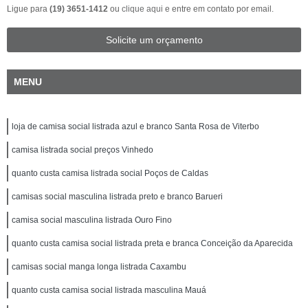
Ligue para
(19) 3651-1412
ou
clique aqui
e entre em contato por email.
Solicite um orçamento
MENU
loja de camisa social listrada azul e branco Santa Rosa de Viterbo
camisa listrada social preços Vinhedo
quanto custa camisa listrada social Poços de Caldas
camisas social masculina listrada preto e branco Barueri
camisa social masculina listrada Ouro Fino
quanto custa camisa social listrada preta e branca Conceição da Aparecida
camisas social manga longa listrada Caxambu
quanto custa camisa social listrada masculina Mauá