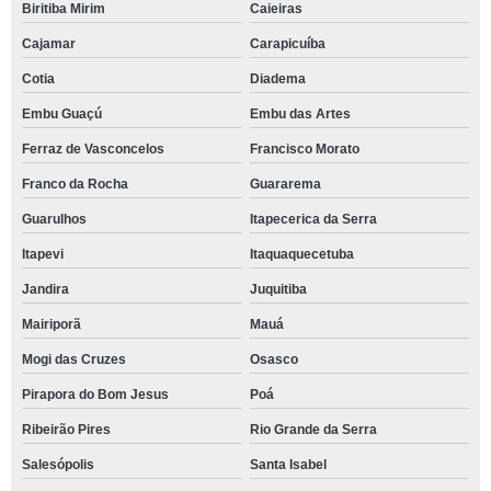
Biritiba Mirim
Caieiras
Cajamar
Carapicuíba
Cotia
Diadema
Embu Guaçú
Embu das Artes
Ferraz de Vasconcelos
Francisco Morato
Franco da Rocha
Guararema
Guarulhos
Itapecerica da Serra
Itapevi
Itaquaquecetuba
Jandira
Juquitiba
Mairiporã
Mauá
Mogi das Cruzes
Osasco
Pirapora do Bom Jesus
Poá
Ribeirão Pires
Rio Grande da Serra
Salesópolis
Santa Isabel