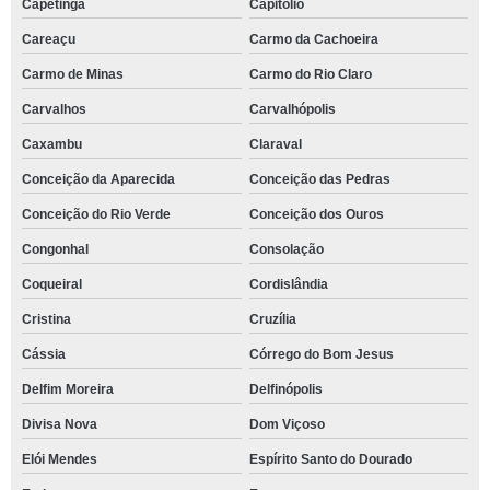
Capetinga
Capitólio
Careaçu
Carmo da Cachoeira
Carmo de Minas
Carmo do Rio Claro
Carvalhos
Carvalhópolis
Caxambu
Claraval
Conceição da Aparecida
Conceição das Pedras
Conceição do Rio Verde
Conceição dos Ouros
Congonhal
Consolação
Coqueiral
Cordislândia
Cristina
Cruzília
Cássia
Córrego do Bom Jesus
Delfim Moreira
Delfinópolis
Divisa Nova
Dom Viçoso
Elói Mendes
Espírito Santo do Dourado