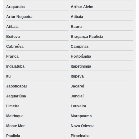
Araçatuba
Arthur Alvim
Artur Nogueira
Atibaia
Atibaia
Bauru
Boituva
Bragança Paulista
Cabreúva
Campinas
Franca
Hortolândia
Indaiatuba
Itapetininga
Itu
Itupeva
Jaboticabal
Jacareí
Jaguariúna
Jundiaí
Limeira
Louveira
Mairinque
Marapoama
Monte Mor
Nova Odessa
Paulínia
Piracicaba