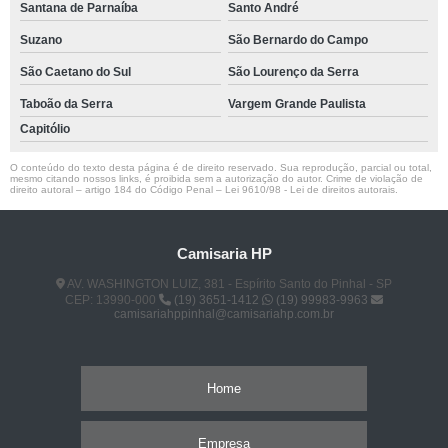
Santana de Parnaíba
Santo André
Suzano
São Bernardo do Campo
São Caetano do Sul
São Lourenço da Serra
Taboão da Serra
Vargem Grande Paulista
Capitólio
O conteúdo do texto desta página é de direito reservado. Sua reprodução, parcial ou total,
mesmo citando nossos links, é proibida sem a autorização do autor. Crime de violação de
direito autoral – artigo 184 do Código Penal –
Lei 9610/98 - Lei de direitos autorais
.
Camisaria HP
AV. WASHINGTON LUIZ, 381 - Espírito Santo do Pinhal - SP
CEP: 13990-000
(19) 3651-1412
(19) 99983-9963
camisariahppinhal@camisariahp.com.br
Home
Empresa