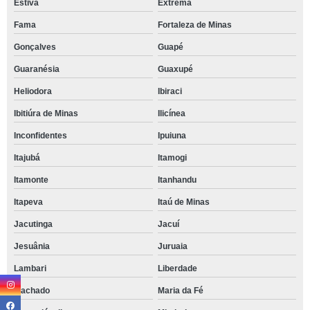
Estiva
Extrema
Fama
Fortaleza de Minas
Gonçalves
Guapé
Guaranésia
Guaxupé
Heliodora
Ibiraci
Ibitiúra de Minas
Ilicínea
Inconfidentes
Ipuiuna
Itajubá
Itamogi
Itamonte
Itanhandu
Itapeva
Itaú de Minas
Jacutinga
Jacuí
Jesuânia
Juruaia
Lambari
Liberdade
Machado
Maria da Fé