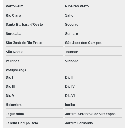
Porto Feliz
Ribeirão Preto
Rio Claro
Salto
Santa Bárbara d'Oeste
Socorro
Sorocaba
Sumaré
São José do Rio Preto
São José dos Campos
São Roque
Taubaté
Valinhos
Vinhedo
Votuporanga
Dic I
Dic II
Dic III
Dic IV
Dic V
Dic VI
Holambra
Itatiba
Jaguariúna
Jardim Aeronave de Viracopos
Jardim Campo Belo
Jardim Fernanda