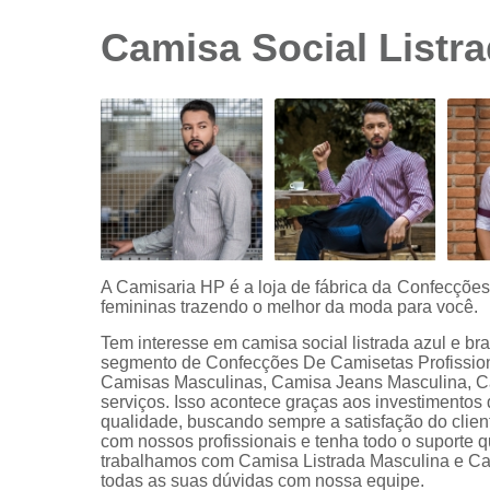
sociais
branca
Camisa Social Listra
Camisas
sociais
branca
preço
Camisas
sociais
listradas
Camisas
sociais
manga
A Camisaria HP é a loja de fábrica da Confecçõe
curta
femininas trazendo o melhor da moda para você.
Camisas
Tem interesse em camisa social listrada azul e br
sociais
segmento de Confecções De Camisetas Profission
manga
Camisas Masculinas, Camisa Jeans Masculina, Ca
longa
serviços. Isso acontece graças aos investimentos
qualidade, buscando sempre a satisfação do clien
Camisas
com nossos profissionais e tenha todo o suporte q
sociais
trabalhamos com Camisa Listrada Masculina e Ca
masculinas
todas as suas dúvidas com nossa equipe.