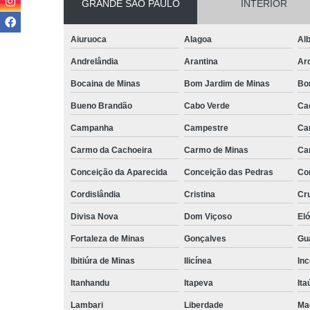
GRANDE SÃO PAULO
INTERIOR
Aiuruoca
Alagoa
Alb
Andrelândia
Arantina
Ar
Bocaina de Minas
Bom Jardim de Minas
Bo
Bueno Brandão
Cabo Verde
Ca
Campanha
Campestre
Ca
Carmo da Cachoeira
Carmo de Minas
Ca
Conceição da Aparecida
Conceição das Pedras
Co
Cordislândia
Cristina
Cru
Divisa Nova
Dom Viçoso
El
Fortaleza de Minas
Gonçalves
Gu
Ibitiúra de Minas
Ilicínea
Inc
Itanhandu
Itapeva
Ita
Lambari
Liberdade
Ma