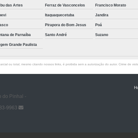
bu das Artes
Ferraz de Vasconcelos
Francisco Morato
pevi
Itaquaquecetuba
Jandira
asco
Pirapora do Bom Jesus
Poá
ntana de Parnaíba
Santo André
Suzano
rgem Grande Paulista
rcial ou total, mesmo citando nossos links, é proibida sem a autorização do autor. Crime de viol
H
 do Pinhal -
983-9963