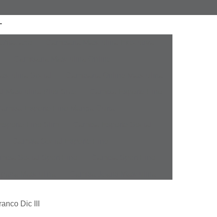
a Atacado
Camisaria Masculina Executiva
Camisaria Masculina Online
sculina Social
Camisaria Online Masculina
l Masculina Plus Size
Camisa Esporte Fino
amisa Esporte Fino Manga Curta
sporte Fino Slim
Camisa Esporte Social
Camisa Social Esporte Fino
misa Social Sport Fino
Camisa Sport Fino
pada Masculina
Camisa Jeans Masculina
Masculina
Camisa Manga Longa Masculina
ranco Dic III
tampada
Camisa Masculina Manga Longa