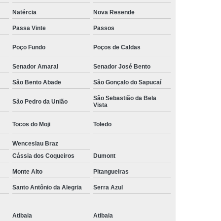
Camisa Social Masculina Manga Curta Preço
Natércia
Nova Resende
Preço
Camisa Social Masculina Preço
Passa Vinte
Passos
Camisa Social Masculina Slim Preço
Poço Fundo
Poços de Caldas
Preço
Camisa Social Fábrica
Senador Amaral
Senador José Bento
ial
Fábrica Camisa Social
São Bento Abade
São Gonçalo do Sapucaí
 Camisa Masculina
Fábrica de Camisa Social
São Sebastião da Bela
São Pedro da União
Vista
Fábrica de Camisa Social Masculina
Tocos do Moji
Toledo
em
Loja de Fábrica Camisa Social
Wenceslau Braz
Masculina
Loja de Moda Masculina Online
Cássia dos Coqueiros
Dumont
 Masculina
Loja Moda Masculina Executivo
Monte Alto
Pitangueiras
culina Social
Loja Virtual Moda Masculina
Santo Antônio da Alegria
Serra Azul
Masculina
Moda Básica Masculina
ans Masculina
Moda Masculina
Atibaia
Atibaia