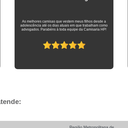
Camisa Social Masculina 
Camisa Social Masculina Branca Preç
Camisa Listrada Masculina Social
Camisa L
As melhores camisas que vestem meus filhos desde a
adolescência até os dias atuais em que trabalham como
Camisa Social Listrada
Camis
advogados. Parabéns à toda equipe da Camisaria HP!
Camisa Social Listrada Masculin
Camisa Social Listrada Preta e Branca
Camisa Social Manga Longa Listrada
Camisa Social Masculina Listrada Preto e Bra
Camisa Social de Manga Curta
Camisa Social Manga Curta
Ca
Camisa Social Manga Curta Estampada
atende:
Camisa Social Manga Curta Preta
Camisa Social Preta Manga Curta
Camisa Manga Longa Masculina Soc
Região Metropolitana de