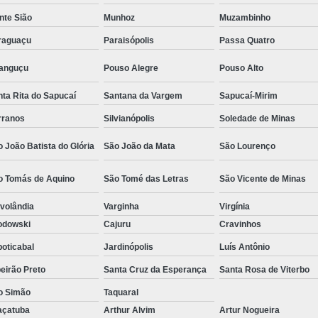
Camisa Social Masculina Estampada Preço
nte Sião
Munhoz
Muzambinho
Camisa Social Masculina Manga Longa 
raguaçu
Paraisópolis
Passa Quatro
Camisa Social Masculina Preta Preço
ranguçu
Pouso Alegre
Pouso Alto
Camisa Social Preta Masculina 
ta Rita do Sapucaí
Santana da Vargem
Sapucaí-Mirim
Fábrica Camisa Masculina Soc
rranos
Silvianópolis
Soledade de Minas
Fábrica Camisa Social Masculina
Fábrica de
 João Batista do Glória
São João da Mata
São Lourenço
Fábrica de Camisa Social de Homem
o Tomás de Aquino
São Tomé das Letras
São Vicente de Minas
Fábrica de Camisa Social para Hom
volândia
Varginha
Virgínia
Loja com Moda Masculina
Loja de Moda 
odowski
Cajuru
Cravinhos
Loja Executivo Moda Masculina
Loja Moda
oticabal
Jardinópolis
Luís Antônio
Loja Moda Masculina Online
Loja Moda Mas
eirão Preto
Santa Cruz da Esperança
Santa Rosa de Viterbo
Moda Masculina Loja
Moda Atual 
o Simão
Taquaral
Moda Casual Masculina
Moda Je
açatuba
Arthur Alvim
Artur Nogueira