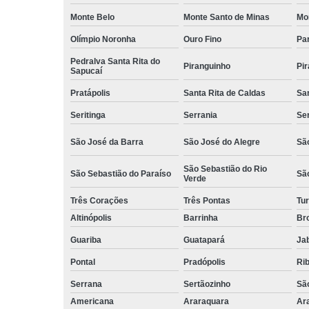
Monte Belo
Monte Santo de Minas
Mo
Olímpio Noronha
Ouro Fino
Pa
Pedralva Santa Rita do
Piranguinho
Pi
Sapucaí
Pratápolis
Santa Rita de Caldas
San
Seritinga
Serrania
Se
São José da Barra
São José do Alegre
São
São Sebastião do Rio
São Sebastião do Paraíso
Sã
Verde
Três Corações
Três Pontas
Tur
Altinópolis
Barrinha
Br
Guariba
Guatapará
Jab
Pontal
Pradópolis
Rib
Serrana
Sertãozinho
Sã
Americana
Araraquara
Ar