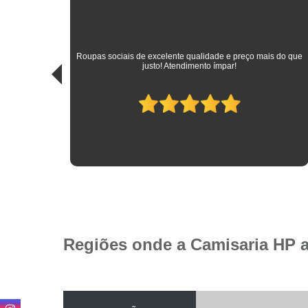
sitando
 das
Roupas sociais de excelente qualidade e preço mais do que
idade.
justo! Atendimento ímpar!
Regiões onde a Camisaria HP 