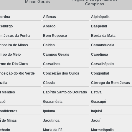
Minas Gerais
Campinas
Camisa Masculina Manga Longa Social
ertina
Alfenas
Alpinópolis
Camisa Social de Manga Longa
ceburgo
Areado
Baependi
Camisa Social Manga Longa Masculin
m Jesus da Penha
Bom Repouso
Borda da Mata
Camisa Social Masculina Manga Longa Lisa
choeira de Minas
Caldas
Camanducaia
Camisa Social Preta Manga Longa
mpo do Meio
Campos Gerais
Capetinga
Camisa Masculina Social
Ca
rmo do Rio Claro
Carvalhos
Carvalhópolis
Camisa Social Estampada Masculin
nceição do Rio Verde
Conceição dos Ouros
Congonhal
Camisa Social Masculina
Ca
zília
Cássia
Córrego do Bom Jesus
Camisa Social Masculina Estampada
ói Mendes
Espírito Santo do Dourado
Estiva
Camisa Social Masculina Preta
apé
Guaranésia
Guaxupé
Camisa Social Preta Masculina
Camis
onfidentes
Ipuiuna
Itajubá
Camisa Masculina Social Preço
Ca
ú de Minas
Jacutinga
Jacuí
Camisa Social Estampada Masculina Preç
chado
Maria da Fé
Marmelópolis