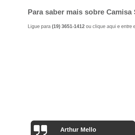
Camisas
sociais
Para saber mais sobre Camisa S
masculinas
preço
Ligue para
(19) 3651-1412
ou
clique aqui
e entre 
Fábricas
de camisas
Lojas de
modas
masculinas
Modas
masculinas
Roupa
masculina
Arthur Mello