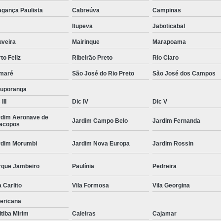
Moda Masculina Camisa
Moda Masculina C
agança Paulista
Cabreúva
Campinas
Moda Masculina Inverno
Moda Mascul
Itupeva
Jaboticabal
Moda Social Masculina
Roupas Elegantes
uveira
Mairinque
Marapoama
to Feliz
Ribeirão Preto
Rio Claro
Roupas Masculinas
Roupas Masculinas 
maré
São José do Rio Preto
São José dos Campos
Roupas Masculinas Estilosas
tuporanga
Roupas Masculinas no Atacado
III
Dic IV
Dic V
Roupas Masculinas Plus Size
Roupas Masc
rdim Aeronave de
Jardim Campo Belo
Jardim Fernanda
racopos
rdim Morumbi
Jardim Nova Europa
Jardim Rossin
rque Jambeiro
Paulínia
Pedreira
a Carlito
Vila Formosa
Vila Georgina
ericana
itiba Mirim
Caieiras
Cajamar