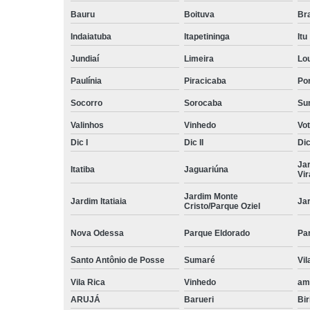
Bauru
Boituva
Br
Indaiatuba
Itapetininga
Itu
Jundiaí
Limeira
Lo
Paulínia
Piracicaba
Por
Socorro
Sorocaba
Su
Valinhos
Vinhedo
Vo
Dic I
Dic II
Dic 
Ja
Itatiba
Jaguariúna
Vi
Jardim Monte
Jardim Itatiaia
Ja
Cristo/Parque Oziel
Nova Odessa
Parque Eldorado
Pa
Santo Antônio de Posse
Sumaré
Vil
Vila Rica
Vinhedo
am
ARUJÁ
Barueri
Bir