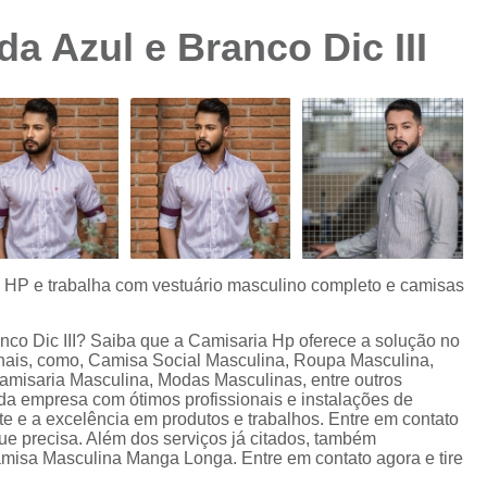
Camisa Preta Masculina
Camisa Slim 
da Azul e Branco Dic III
Camisa Branca Plus Size
Camisa Jeans Ma
Camisa Manga Longa Plus Size Masculina
Camisa Social Branca Plus Size
Camisa Social Plus Size
Cam
Camisa Xadrez Masculina Plus Size
Camisa 
Camisa Masculina Manga Curta Slim Fit
Cam
Camisa Slim Fit
Camisa Slim Fit Luxo
C
s HP e trabalha com vestuário masculino completo e camisas
Camisa Social Masculina Slim Fit
Camisa S
anco Dic III? Saiba que a Camisaria Hp oferece a solução no
Camisa Social Slim Fit Masculina
Camisa Su
ais, como, Camisa Social Masculina, Roupa Masculina,
misaria Masculina, Modas Masculinas, entre outros
Camisa Branca Slim Masculina
 da empresa com ótimos profissionais e instalações de
te e a excelência em produtos e trabalhos. Entre em contato
Camisa Jeans Slim Masculin
ue precisa. Além dos serviços já citados, também
misa Masculina Manga Longa. Entre em contato agora e tire
Camisa Masculina Slim Fit Manga Lo