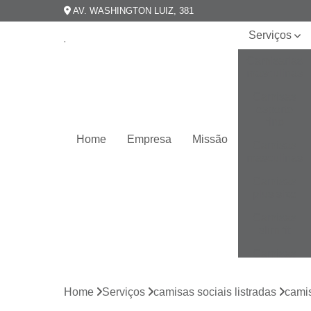
AV. WASHINGTON LUIZ, 381
Serviços
Camisarias
masculinas
Camisas
esporte
fino
Home
Empresa
Missão
Camisas
masculinas
Camisas
plus size
Camisas
slim fit
Camisas
slim
masculina
Home
Serviços
camisas sociais listradas
camis
Camisas