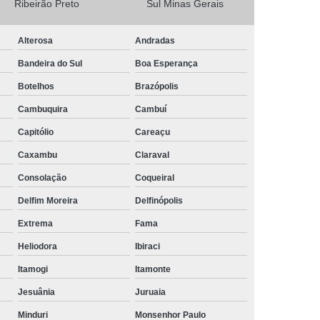
Ribeirão Preto
Sul Minas Gerais
Camisa Masculina Social Manga Longa
Alterosa
Andradas
Camisa Social Manga Longa
Bandeira do Sul
Boa Esperança
a
Camisa Social Manga Longa Preta
Botelhos
Brazópolis
Camisa Social Masculina Preta Manga Longa
Cambuquira
Cambuí
Camisa a Rigor Social Masculina
Capitólio
Careaçu
misa Social Branca Masculina
Caxambu
Claraval
a
Camisa Social Jeans Masculina
Consolação
Coqueiral
misa Social Masculina a Rigor
Delfim Moreira
Delfinópolis
Camisa Social Masculina Manga Curta
Extrema
Fama
Camisa Social Masculina Slim
Heliodora
Ibiraci
a Manga Longa Social Masculina Preço
Itamogi
Itamonte
misa Social Branca Masculina Preço
Jesuânia
Juruaia
o
Camisa Social Jeans Masculina Preço
Minduri
Monsenhor Paulo