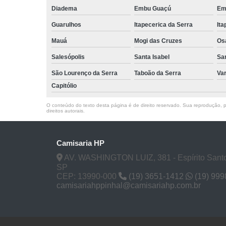
Diadema
Embu Guaçú
Em
Guarulhos
Itapecerica da Serra
Ita
Mauá
Mogi das Cruzes
Os
Salesópolis
Santa Isabel
Sa
São Lourenço da Serra
Taboão da Serra
Va
Capitólio
O conteúdo do texto desta página é de direito reservado. Sua reprodução, pa
direitos autorais
.
Camisaria HP
AV. WASHINGTON LUIZ, 381 - Espírito Santo
SP
CEP: 13990-000
(19) 3651-1412
(19) 99
camisariahppinhal@camisariahp.com.br