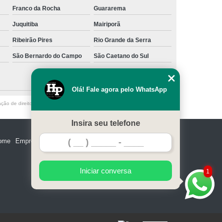
Franco da Rocha
Guararema
Juquitiba
Mairiporã
Ribeirão Pires
Rio Grande da Serra
São Bernardo do Campo
São Caetano do Sul
Olá! Fale agora pelo WhatsApp
ação de direito autoral – artigo 184 do Código Penal –
Lei 9610/98 - Lei de
Insira seu telefone
ome
Empresa
Missão
Serviços
Contato
Mapa do site
Iniciar conversa
1