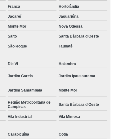
amisa Social
Moda Masculina Esporte Fino
Franca
Hortolândia
ina Social
Moda Plus Size Masculina
Jacareí
Jaguariúna
 Masculinas
Roupas Estilosas Masculinas
Monte Mor
Nova Odessa
Salto
Santa Bárbara d'Oeste
da Moda
Roupas Masculinas Esporte Fino
São Roque
Taubaté
Roupas Masculinas na Moda
Roupas Masculinas para Revenda
Dic VI
Holambra
ulinas Social
Roupas Sociais Masculinas
Jardim García
Jardim Ipaussurama
Jardim Samambaia
Monte Mor
Região Metropolitana de
Santa Bárbara d'Oeste
Campinas
Vila Industrial
Vila Mimosa
Carapicuíba
Cotia