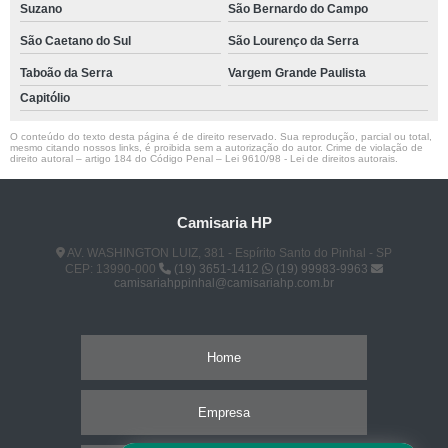
Suzano
São Bernardo do Campo
São Caetano do Sul
São Lourenço da Serra
Taboão da Serra
Vargem Grande Paulista
Capitólio
O conteúdo do texto desta página é de direito reservado. Sua reprodução, parcial ou total,
mesmo citando nossos links, é proibida sem a autorização do autor. Crime de violação de
direito autoral – artigo 184 do Código Penal –
Lei 9610/98 - Lei de direitos autorais
.
Camisaria HP
AV. WASHINGTON LUIZ, 381 - Espírito Santo do Pinhal - SP
CEP: 13990-000
(19) 3651-1412
(19) 99983-9963
camisariahppinhal@camisariahp.com.br
Home
Empresa