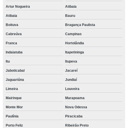
Artur Nogueira
Atibaia
Atibaia
Bauru
Boituva
Bragança Paulista
Cabreúva
Campinas
Franca
Hortolândia
Indaiatuba
Itapetininga
Itu
Itupeva
Jaboticabal
Jacareí
Jaguariúna
Jundiaí
Limeira
Louveira
Mairinque
Marapoama
Monte Mor
Nova Odessa
Paulínia
Piracicaba
Porto Feliz
Ribeirão Preto