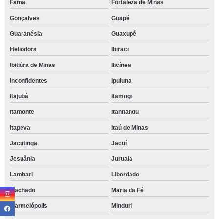
Fama
Fortaleza de Minas
Gonçalves
Guapé
Guaranésia
Guaxupé
Heliodora
Ibiraci
Ibitiúra de Minas
Ilicínea
Inconfidentes
Ipuiuna
Itajubá
Itamogi
Itamonte
Itanhandu
Itapeva
Itaú de Minas
Jacutinga
Jacuí
Jesuânia
Juruaia
Lambari
Liberdade
Machado
Maria da Fé
Marmelópolis
Minduri