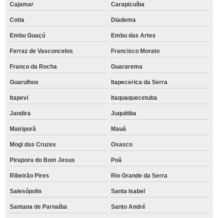
Cajamar
Carapicuíba
Cotia
Diadema
Embu Guaçú
Embu das Artes
Ferraz de Vasconcelos
Francisco Morato
Franco da Rocha
Guararema
Guarulhos
Itapecerica da Serra
Itapevi
Itaquaquecetuba
Jandira
Juquitiba
Mairiporã
Mauá
Mogi das Cruzes
Osasco
Pirapora do Bom Jesus
Poá
Ribeirão Pires
Rio Grande da Serra
Salesópolis
Santa Isabel
Santana de Parnaíba
Santo André