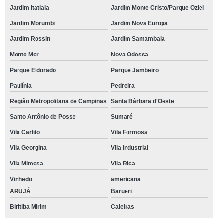
Jardim Itatiaia
Jardim Monte Cristo/Parque Oziel
Jardim Morumbi
Jardim Nova Europa
Jardim Rossin
Jardim Samambaia
Monte Mor
Nova Odessa
Parque Eldorado
Parque Jambeiro
Paulínia
Pedreira
Região Metropolitana de Campinas
Santa Bárbara d'Oeste
Santo Antônio de Posse
Sumaré
Vila Carlito
Vila Formosa
Vila Georgina
Vila Industrial
Vila Mimosa
Vila Rica
Vinhedo
americana
ARUJÁ
Barueri
Biritiba Mirim
Caieiras