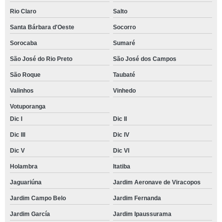
Rio Claro
Salto
Santa Bárbara d'Oeste
Socorro
Sorocaba
Sumaré
São José do Rio Preto
São José dos Campos
São Roque
Taubaté
Valinhos
Vinhedo
Votuporanga
Dic I
Dic II
Dic III
Dic IV
Dic V
Dic VI
Holambra
Itatiba
Jaguariúna
Jardim Aeronave de Viracopos
Jardim Campo Belo
Jardim Fernanda
Jardim García
Jardim Ipaussurama