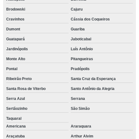
Brodowski
Cajuru
Cravinhos
Cássia dos Coqueiros
Dumont
Guariba
Guatapará
Jaboticabal
Jardinópolis
Luís Antônio
Monte Alto
Pitangueiras
Pontal
Pradópolis
Ribeirão Preto
Santa Cruz da Esperança
Santa Rosa de Viterbo
Santo Antônio da Alegria
Serra Azul
Serrana
Sertãozinho
São Simão
Taquaral
Americana
Araraquara
Araçatuba
Arthur Alvim