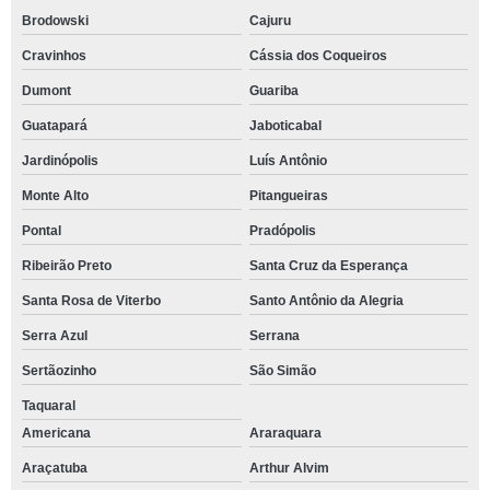
Brodowski
Cajuru
Cravinhos
Cássia dos Coqueiros
Dumont
Guariba
Guatapará
Jaboticabal
Jardinópolis
Luís Antônio
Monte Alto
Pitangueiras
Pontal
Pradópolis
Ribeirão Preto
Santa Cruz da Esperança
Santa Rosa de Viterbo
Santo Antônio da Alegria
Serra Azul
Serrana
Sertãozinho
São Simão
Taquaral
Americana
Araraquara
Araçatuba
Arthur Alvim