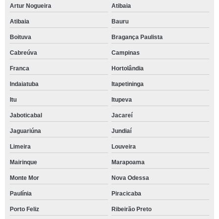
Artur Nogueira
Atibaia
Atibaia
Bauru
Boituva
Bragança Paulista
Cabreúva
Campinas
Franca
Hortolândia
Indaiatuba
Itapetininga
Itu
Itupeva
Jaboticabal
Jacareí
Jaguariúna
Jundiaí
Limeira
Louveira
Mairinque
Marapoama
Monte Mor
Nova Odessa
Paulínia
Piracicaba
Porto Feliz
Ribeirão Preto