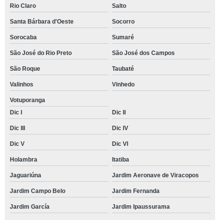
Rio Claro
Salto
Santa Bárbara d'Oeste
Socorro
Sorocaba
Sumaré
São José do Rio Preto
São José dos Campos
São Roque
Taubaté
Valinhos
Vinhedo
Votuporanga
Dic I
Dic II
Dic III
Dic IV
Dic V
Dic VI
Holambra
Itatiba
Jaguariúna
Jardim Aeronave de Viracopos
Jardim Campo Belo
Jardim Fernanda
Jardim García
Jardim Ipaussurama