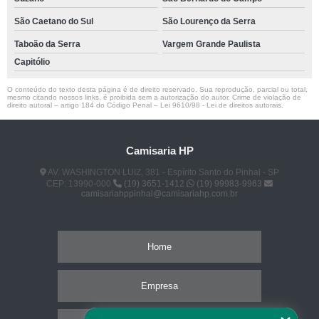
São Caetano do Sul
São Lourenço da Serra
Taboão da Serra
Vargem Grande Paulista
Capitólio
O conteúdo do texto desta página é de direito reservado. Sua reprodução, parcial ou total,
mesmo citando nossos links, é proibida sem a autorização do autor. Crime de violação de
direito autoral – artigo 184 do Código Penal –
Lei 9610/98 - Lei de direitos autorais
.
Camisaria HP
AV. WASHINGTON LUIZ, 381 - Espírito Santo do Pinhal - SP
CEP: 13990-000
(19) 3651-1412
(19) 99983-9963
camisariahppinhal@camisariahp.com.br
Home
Empresa