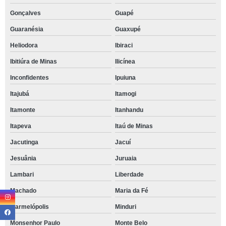
Gonçalves
Guapé
Guaranésia
Guaxupé
Heliodora
Ibiraci
Ibitiúra de Minas
Ilicínea
Inconfidentes
Ipuiuna
Itajubá
Itamogi
Itamonte
Itanhandu
Itapeva
Itaú de Minas
Jacutinga
Jacuí
Jesuânia
Juruaia
Lambari
Liberdade
Machado
Maria da Fé
Marmelópolis
Minduri
Monsenhor Paulo
Monte Belo