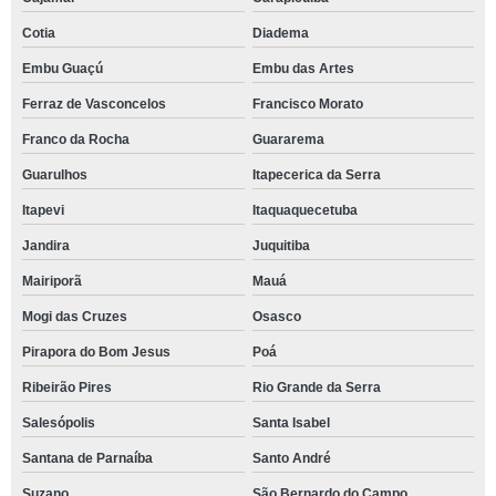
Cotia
Diadema
Embu Guaçú
Embu das Artes
Ferraz de Vasconcelos
Francisco Morato
Franco da Rocha
Guararema
Guarulhos
Itapecerica da Serra
Itapevi
Itaquaquecetuba
Jandira
Juquitiba
Mairiporã
Mauá
Mogi das Cruzes
Osasco
Pirapora do Bom Jesus
Poá
Ribeirão Pires
Rio Grande da Serra
Salesópolis
Santa Isabel
Santana de Parnaíba
Santo André
Suzano
São Bernardo do Campo