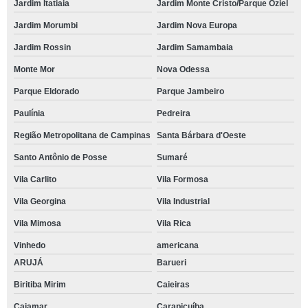
Jardim Itatiaia
Jardim Monte Cristo/Parque Oziel
Jardim Morumbi
Jardim Nova Europa
Jardim Rossin
Jardim Samambaia
Monte Mor
Nova Odessa
Parque Eldorado
Parque Jambeiro
Paulínia
Pedreira
Região Metropolitana de Campinas
Santa Bárbara d'Oeste
Santo Antônio de Posse
Sumaré
Vila Carlito
Vila Formosa
Vila Georgina
Vila Industrial
Vila Mimosa
Vila Rica
Vinhedo
americana
ARUJÁ
Barueri
Biritiba Mirim
Caieiras
Cajamar
Carapicuíba