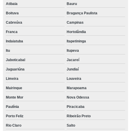
Atibaia
Bauru
Boituva
Bragança Paulista
Cabreúva
Campinas
Franca
Hortolândia
Indaiatuba
Itapetininga
Itu
Itupeva
Jaboticabal
Jacareí
Jaguariúna
Jundiaí
Limeira
Louveira
Mairinque
Marapoama
Monte Mor
Nova Odessa
Paulínia
Piracicaba
Porto Feliz
Ribeirão Preto
Rio Claro
Salto