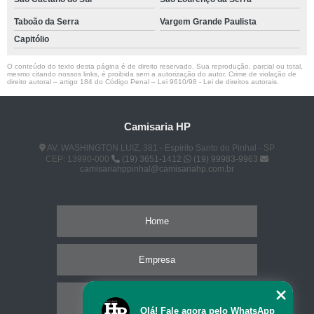
Taboão da Serra
Vargem Grande Paulista
Capitólio
O conteúdo do texto desta página é de direito reservado. Sua reprodução, parcial ou total,
mesmo citando nossos links, é proibida sem a autorização do autor. Crime de violação de
direito autoral – artigo 184 do Código Penal –
Lei 9610/98 - Lei de direitos autorais
.
Camisaria HP
AV. WASHINGTON LUIZ, 381 - Espírito Santo do Pinhal - SP
CEP: 13990-000
(19) 3651-1412
(19) 99983-9963
camisariahppinhal@camisariahp.com.br
Home
Empresa
Missão
Olá! Fale agora pelo WhatsApp