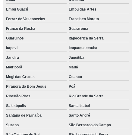
Embu Guaçú
Embu das Artes
Ferraz de Vasconcelos
Francisco Morato
Franco da Rocha
Guararema
Guarulhos
Itapecerica da Serra
Itapevi
Itaquaquecetuba
Jandira
Juquitiba
Mairiporã
Mauá
Mogi das Cruzes
Osasco
Pirapora do Bom Jesus
Poá
Ribeirão Pires
Rio Grande da Serra
Salesópolis
Santa Isabel
Santana de Parnaíba
Santo André
Suzano
São Bernardo do Campo
São Caetano do Sul
São Lourenço da Serra