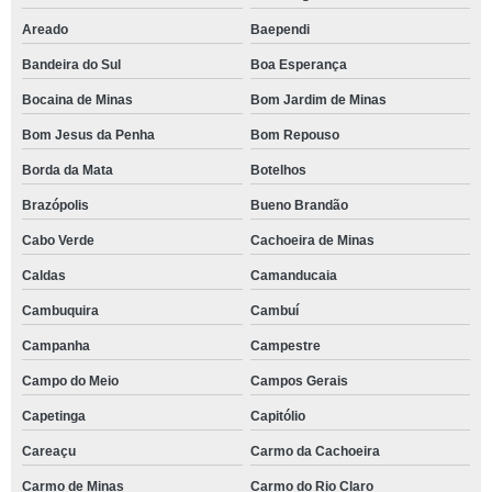
Areado
Baependi
Bandeira do Sul
Boa Esperança
Bocaina de Minas
Bom Jardim de Minas
Bom Jesus da Penha
Bom Repouso
Borda da Mata
Botelhos
Brazópolis
Bueno Brandão
Cabo Verde
Cachoeira de Minas
Caldas
Camanducaia
Cambuquira
Cambuí
Campanha
Campestre
Campo do Meio
Campos Gerais
Capetinga
Capitólio
Careaçu
Carmo da Cachoeira
Carmo de Minas
Carmo do Rio Claro