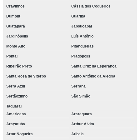
Cravinhos
Cássia dos Coqueiros
Dumont
Guariba
Guatapará
Jaboticabal
Jardinópolis
Luís Antônio
Monte Alto
Pitangueiras
Pontal
Pradópolis
Ribeirão Preto
Santa Cruz da Esperança
Santa Rosa de Viterbo
Santo Antônio da Alegria
Serra Azul
Serrana
Sertãozinho
São Simão
Taquaral
Americana
Araraquara
Araçatuba
Arthur Alvim
Artur Nogueira
Atibaia