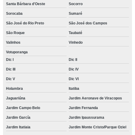
Santa Bárbara d'Oeste
Socorro
Sorocaba
Sumaré
São José do Rio Preto
São José dos Campos
São Roque
Taubaté
Valinhos
Vinhedo
Votuporanga
Dic I
Dic II
Dic III
Dic IV
Dic V
Dic VI
Holambra
Itatiba
Jaguariúna
Jardim Aeronave de Viracopos
Jardim Campo Belo
Jardim Fernanda
Jardim García
Jardim Ipaussurama
Jardim Itatiaia
Jardim Monte Cristo/Parque Oziel