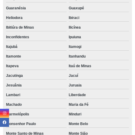
Guaranésia
Guaxupé
Heliodora
Ibiraci
Ibitiúra de Minas
Ilicínea
Inconfidentes
Ipuiuna
Itajubá
Itamogi
Itamonte
Itanhandu
Itapeva
Itaú de Minas
Jacutinga
Jacuí
Jesuânia
Juruaia
Lambari
Liberdade
Machado
Maria da Fé
Marmelópolis
Minduri
Monsenhor Paulo
Monte Belo
Monte Santo de Minas
Monte Sião