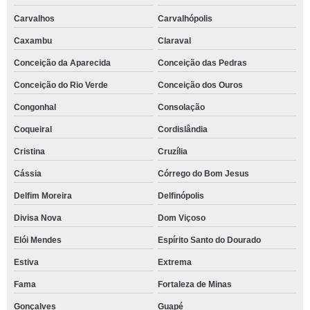
Carvalhos
Carvalhópolis
Caxambu
Claraval
Conceição da Aparecida
Conceição das Pedras
Conceição do Rio Verde
Conceição dos Ouros
Congonhal
Consolação
Coqueiral
Cordislândia
Cristina
Cruzília
Cássia
Córrego do Bom Jesus
Delfim Moreira
Delfinópolis
Divisa Nova
Dom Viçoso
Elói Mendes
Espírito Santo do Dourado
Estiva
Extrema
Fama
Fortaleza de Minas
Gonçalves
Guapé