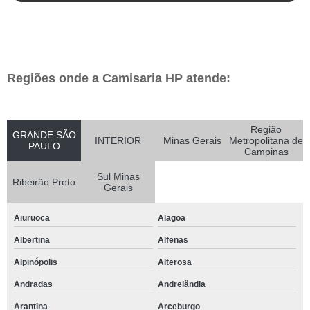
Regiões onde a Camisaria HP atende:
Região
GRANDE SÃO
INTERIOR
Minas Gerais
Metropolitana de
PAULO
Campinas
Sul Minas
Ribeirão Preto
Gerais
Aiuruoca
Alagoa
Albertina
Alfenas
Alpinópolis
Alterosa
Andradas
Andrelândia
Arantina
Arceburgo