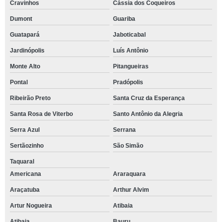
Cravinhos
Cássia dos Coqueiros
Dumont
Guariba
Guatapará
Jaboticabal
Jardinópolis
Luís Antônio
Monte Alto
Pitangueiras
Pontal
Pradópolis
Ribeirão Preto
Santa Cruz da Esperança
Santa Rosa de Viterbo
Santo Antônio da Alegria
Serra Azul
Serrana
Sertãozinho
São Simão
Taquaral
Americana
Araraquara
Araçatuba
Arthur Alvim
Artur Nogueira
Atibaia
Atibaia
Bauru