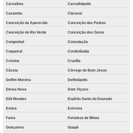
Carvalhos
Carvalhópolis
Caxambu
Claraval
Conceição da Aparecida
Conceição das Pedras
Conceição do Rio Verde
Conceição dos Ouros
Congonhal
Consolação
Coqueiral
Cordislândia
Cristina
Cruzília
Cássia
Córrego do Bom Jesus
Delfim Moreira
Delfinópolis
Divisa Nova
Dom Viçoso
Elói Mendes
Espírito Santo do Dourado
Estiva
Extrema
Fama
Fortaleza de Minas
Gonçalves
Guapé