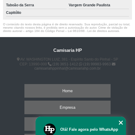
Taboão da Serra
Vargem Grande Paulista
Capitólio
O conteúdo do texto desta página é de direito reservado. Sua reprodução, parcial ou total,
mesmo citando nossos links, é proibida sem a autorização do autor. Crime de violação de
direito autoral – artigo 184 do Código Penal –
Lei 9610/98 - Lei de direitos autorais
.
Camisaria HP
AV. WASHINGTON LUIZ, 381 - Espírito Santo do Pinhal - SP
CEP: 13990-000
(19) 3651-1412
(19) 99983-9963
camisariahppinhal@camisariahp.com.br
Home
Empresa
Missão
Olá! Fale agora pelo WhatsApp