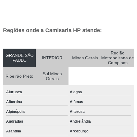
Regiões onde a Camisaria HP atende:
Região
GRANDE SÃO
INTERIOR
Minas Gerais
Metropolitana de
PAULO
Campinas
Sul Minas
Ribeirão Preto
Gerais
Aiuruoca
Alagoa
Albertina
Alfenas
Alpinópolis
Alterosa
Andradas
Andrelândia
Arantina
Arceburgo