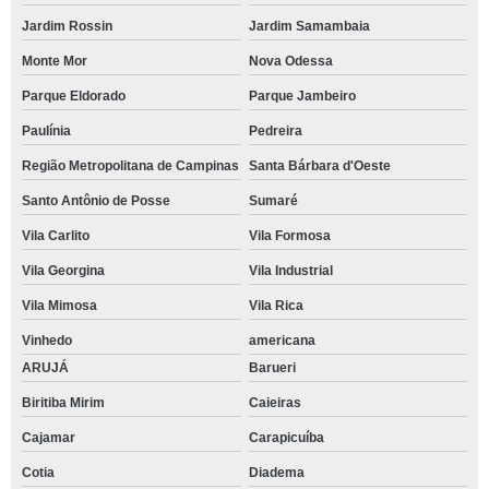
Jardim Rossin
Jardim Samambaia
Monte Mor
Nova Odessa
Parque Eldorado
Parque Jambeiro
Paulínia
Pedreira
Região Metropolitana de Campinas
Santa Bárbara d'Oeste
Santo Antônio de Posse
Sumaré
Vila Carlito
Vila Formosa
Vila Georgina
Vila Industrial
Vila Mimosa
Vila Rica
Vinhedo
americana
ARUJÁ
Barueri
Biritiba Mirim
Caieiras
Cajamar
Carapicuíba
Cotia
Diadema