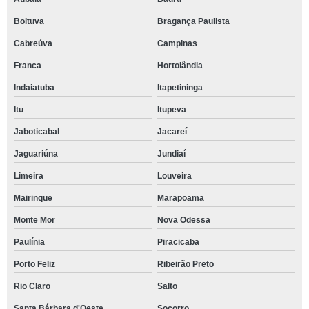
Boituva
Bragança Paulista
Cabreúva
Campinas
Franca
Hortolândia
Indaiatuba
Itapetininga
Itu
Itupeva
Jaboticabal
Jacareí
Jaguariúna
Jundiaí
Limeira
Louveira
Mairinque
Marapoama
Monte Mor
Nova Odessa
Paulínia
Piracicaba
Porto Feliz
Ribeirão Preto
Rio Claro
Salto
Santa Bárbara d'Oeste
Socorro