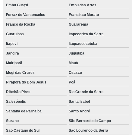
Embu Guaçú
Embu das Artes
Ferraz de Vasconcelos
Francisco Morato
Franco da Rocha
Guararema
Guarulhos
Itapecerica da Serra
Itapevi
Itaquaquecetuba
Jandira
Juquitiba
Mairiporã
Mauá
Mogi das Cruzes
Osasco
Pirapora do Bom Jesus
Poá
Ribeirão Pires
Rio Grande da Serra
Salesópolis
Santa Isabel
Santana de Parnaíba
Santo André
Suzano
São Bernardo do Campo
São Caetano do Sul
São Lourenço da Serra