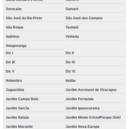
Sorocaba
Sumaré
São José do Rio Preto
São José dos Campos
São Roque
Taubaté
Valinhos
Vinhedo
Votuporanga
Dic I
Dic II
Dic III
Dic IV
Dic V
Dic VI
Holambra
Itatiba
Jaguariúna
Jardim Aeronave de Viracopos
Jardim Campo Belo
Jardim Fernanda
Jardim García
Jardim Ipaussurama
Jardim Itatiaia
Jardim Monte Cristo/Parque Oziel
Jardim Morumbi
Jardim Nova Europa