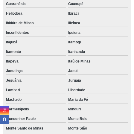
Guaranésia
Guaxupé
Heliodora
Ibiraci
Ibitiúra de Minas
Ilicínea
Inconfidentes
Ipuiuna
Itajubá
Itamogi
Itamonte
Itanhandu
Itapeva
Itaú de Minas
Jacutinga
Jacuí
Jesuânia
Juruaia
Lambari
Liberdade
Machado
Maria da Fé
Marmelópolis
Minduri
Monsenhor Paulo
Monte Belo
Monte Santo de Minas
Monte Sião