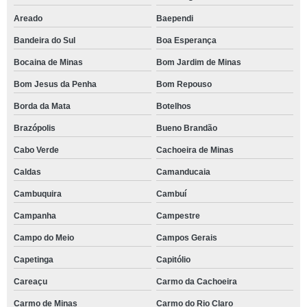
Areado
Baependi
Bandeira do Sul
Boa Esperança
Bocaina de Minas
Bom Jardim de Minas
Bom Jesus da Penha
Bom Repouso
Borda da Mata
Botelhos
Brazópolis
Bueno Brandão
Cabo Verde
Cachoeira de Minas
Caldas
Camanducaia
Cambuquira
Cambuí
Campanha
Campestre
Campo do Meio
Campos Gerais
Capetinga
Capitólio
Careaçu
Carmo da Cachoeira
Carmo de Minas
Carmo do Rio Claro