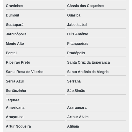
Cravinhos
Cássia dos Coqueiros
Dumont
Guariba
Guatapará
Jaboticabal
Jardinópolis
Luís Antônio
Monte Alto
Pitangueiras
Pontal
Pradópolis
Ribeirão Preto
Santa Cruz da Esperança
Santa Rosa de Viterbo
Santo Antônio da Alegria
Serra Azul
Serrana
Sertãozinho
São Simão
Taquaral
Americana
Araraquara
Araçatuba
Arthur Alvim
Artur Nogueira
Atibaia