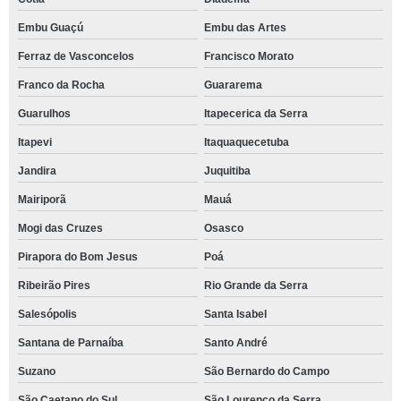
Embu Guaçú
Embu das Artes
Ferraz de Vasconcelos
Francisco Morato
Franco da Rocha
Guararema
Guarulhos
Itapecerica da Serra
Itapevi
Itaquaquecetuba
Jandira
Juquitiba
Mairiporã
Mauá
Mogi das Cruzes
Osasco
Pirapora do Bom Jesus
Poá
Ribeirão Pires
Rio Grande da Serra
Salesópolis
Santa Isabel
Santana de Parnaíba
Santo André
Suzano
São Bernardo do Campo
São Caetano do Sul
São Lourenço da Serra