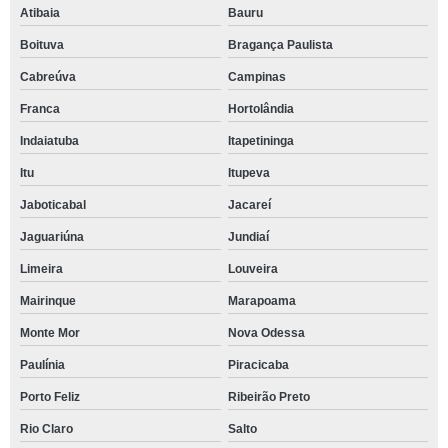
Atibaia
Bauru
Boituva
Bragança Paulista
Cabreúva
Campinas
Franca
Hortolândia
Indaiatuba
Itapetininga
Itu
Itupeva
Jaboticabal
Jacareí
Jaguariúna
Jundiaí
Limeira
Louveira
Mairinque
Marapoama
Monte Mor
Nova Odessa
Paulínia
Piracicaba
Porto Feliz
Ribeirão Preto
Rio Claro
Salto