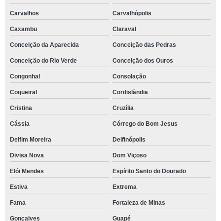
Carvalhos
Carvalhópolis
Caxambu
Claraval
Conceição da Aparecida
Conceição das Pedras
Conceição do Rio Verde
Conceição dos Ouros
Congonhal
Consolação
Coqueiral
Cordislândia
Cristina
Cruzília
Cássia
Córrego do Bom Jesus
Delfim Moreira
Delfinópolis
Divisa Nova
Dom Viçoso
Elói Mendes
Espírito Santo do Dourado
Estiva
Extrema
Fama
Fortaleza de Minas
Gonçalves
Guapé