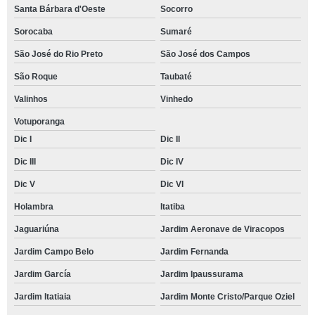
Santa Bárbara d'Oeste
Socorro
Sorocaba
Sumaré
São José do Rio Preto
São José dos Campos
São Roque
Taubaté
Valinhos
Vinhedo
Votuporanga
Dic I
Dic II
Dic III
Dic IV
Dic V
Dic VI
Holambra
Itatiba
Jaguariúna
Jardim Aeronave de Viracopos
Jardim Campo Belo
Jardim Fernanda
Jardim García
Jardim Ipaussurama
Jardim Itatiaia
Jardim Monte Cristo/Parque Oziel