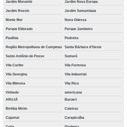
Jardim Morumbi
Jardim Nova Europa
Jardim Rossin
Jardim Samambaia
Monte Mor
Nova Odessa
Parque Eldorado
Parque Jambeiro
Paulínia
Pedreira
Região Metropolitana de Campinas
Santa Bárbara d'Oeste
Santo Antônio de Posse
Sumaré
Vila Carlito
Vila Formosa
Vila Georgina
Vila Industrial
Vila Mimosa
Vila Rica
Vinhedo
americana
ARUJÁ
Barueri
Biritiba Mirim
Caieiras
Cajamar
Carapicuíba
Cotia
Diadema