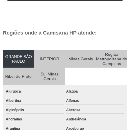
Regiões onde a Camisaria HP atende:
Região
GRANDE SÃO
INTERIOR
Minas Gerais
Metropolitana de
PAULO
Campinas
Sul Minas
Ribeirão Preto
Gerais
Aiuruoca
Alagoa
Albertina
Alfenas
Alpinópolis
Alterosa
Andradas
Andrelândia
Arantina
Arceburgo