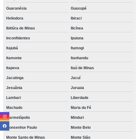
Guaranésia
Guaxupé
Heliodora
Ibiraci
Ibitiúra de Minas
Ilicínea
Inconfidentes
Ipuiuna
Itajubá
Itamogi
Itamonte
Itanhandu
Itapeva
Itaú de Minas
Jacutinga
Jacuí
Jesuânia
Juruaia
Lambari
Liberdade
Machado
Maria da Fé
Marmelópolis
Minduri
Monsenhor Paulo
Monte Belo
Monte Santo de Minas
Monte Sião