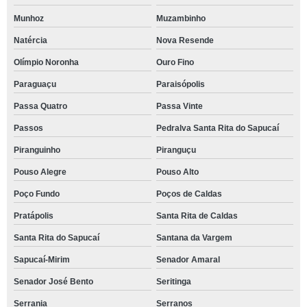
Munhoz
Muzambinho
Natércia
Nova Resende
Olímpio Noronha
Ouro Fino
Paraguaçu
Paraisópolis
Passa Quatro
Passa Vinte
Passos
Pedralva Santa Rita do Sapucaí
Piranguinho
Piranguçu
Pouso Alegre
Pouso Alto
Poço Fundo
Poços de Caldas
Pratápolis
Santa Rita de Caldas
Santa Rita do Sapucaí
Santana da Vargem
Sapucaí-Mirim
Senador Amaral
Senador José Bento
Seritinga
Serrania
Serranos