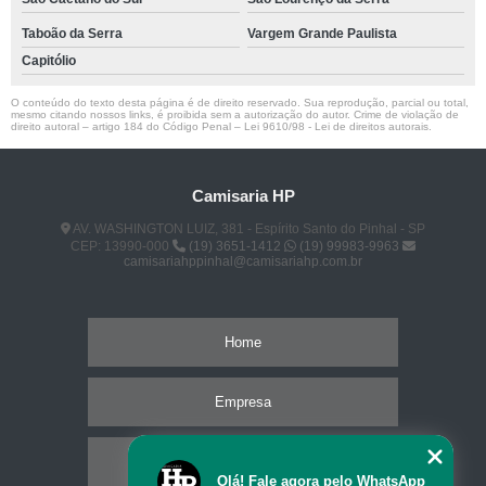
Taboão da Serra
Vargem Grande Paulista
Capitólio
O conteúdo do texto desta página é de direito reservado. Sua reprodução, parcial ou total,
mesmo citando nossos links, é proibida sem a autorização do autor. Crime de violação de
direito autoral – artigo 184 do Código Penal –
Lei 9610/98 - Lei de direitos autorais
.
Camisaria HP
AV. WASHINGTON LUIZ, 381 - Espírito Santo do Pinhal - SP
CEP: 13990-000
(19) 3651-1412
(19) 99983-9963
camisariahppinhal@camisariahp.com.br
Home
Empresa
Missão
Olá! Fale agora pelo WhatsApp