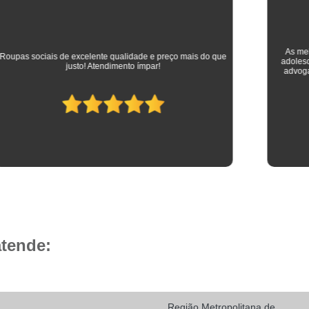
Camisa Social Masculina 
Camisa Social Masculina Branca Preç
Camisa Listrada Masculina Social
Camisa L
As melhores camisas que vestem meus filhos desde a
adolescência até os dias atuais em que trabalham como
Camisa Social Listrada
Camis
advogados. Parabéns à toda equipe da Camisaria HP!
Camisa Social Listrada Masculin
Camisa Social Listrada Preta e Branca
Camisa Social Manga Longa Listrada
Camisa Social Masculina Listrada Preto e Bra
Camisa Social de Manga Curta
Camisa Social Manga Curta
Ca
Camisa Social Manga Curta Estampada
atende:
Camisa Social Manga Curta Preta
Camisa Social Preta Manga Curta
Camisa Manga Longa Masculina Soc
Região Metropolitana de