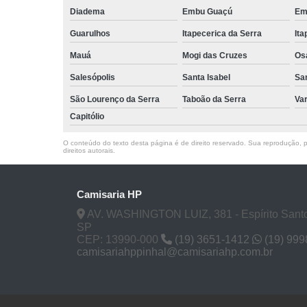
Diadema
Embu Guaçú
Em
Guarulhos
Itapecerica da Serra
Ita
Mauá
Mogi das Cruzes
Os
Salesópolis
Santa Isabel
Sa
São Lourenço da Serra
Taboão da Serra
Va
Capitólio
O conteúdo do texto desta página é de direito reservado. Sua reprodução, pa
direitos autorais
.
Camisaria HP
AV. WASHINGTON LUIZ, 381 - Espírito Santo
SP
CEP: 13990-000
(19) 3651-1412
(19) 99
camisariahppinhal@camisariahp.com.br