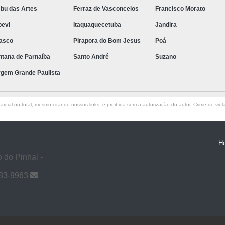
bu das Artes
Ferraz de Vasconcelos
Francisco Morato
pevi
Itaquaquecetuba
Jandira
asco
Pirapora do Bom Jesus
Poá
ntana de Parnaíba
Santo André
Suzano
rgem Grande Paulista
rcial ou total, mesmo citando nossos links, é proibida sem a autorização do autor. Crime de viol
H
 do Pinhal -
983-9963