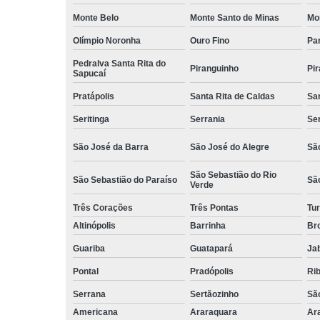
Monte Belo
Monte Santo de Minas
Mo
Olímpio Noronha
Ouro Fino
Pa
Pedralva Santa Rita do
Piranguinho
Pi
Sapucaí
Pratápolis
Santa Rita de Caldas
San
Seritinga
Serrania
Se
São José da Barra
São José do Alegre
São
São Sebastião do Rio
São Sebastião do Paraíso
Sã
Verde
Três Corações
Três Pontas
Tur
Altinópolis
Barrinha
Br
Guariba
Guatapará
Jab
Pontal
Pradópolis
Rib
Serrana
Sertãozinho
Sã
Americana
Araraquara
Ar