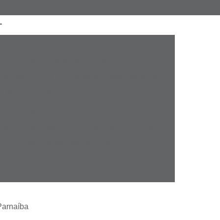
a Atacado
Camisaria Masculina Executiva
Camisaria Masculina Online
sculina Social
Camisaria Online Masculina
l Masculina Plus Size
Camisa Esporte Fino
amisa Esporte Fino Manga Curta
sporte Fino Slim
Camisa Esporte Social
Camisa Social Esporte Fino
misa Social Sport Fino
Camisa Sport Fino
pada Masculina
Camisa Jeans Masculina
Masculina
Camisa Manga Longa Masculina
Parnaíba
tampada
Camisa Masculina Manga Longa