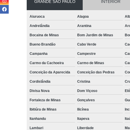
GRANDE SÃO PAULO
INTERIOR
Aiuruoca
Alagoa
Alb
Andrelândia
Arantina
Ar
Bocaina de Minas
Bom Jardim de Minas
Bo
Bueno Brandão
Cabo Verde
Ca
Campanha
Campestre
Ca
Carmo da Cachoeira
Carmo de Minas
Ca
Conceição da Aparecida
Conceição das Pedras
Co
Cordislândia
Cristina
Cru
Divisa Nova
Dom Viçoso
El
Fortaleza de Minas
Gonçalves
Gu
Ibitiúra de Minas
Ilicínea
Inc
Itanhandu
Itapeva
Ita
Lambari
Liberdade
Ma