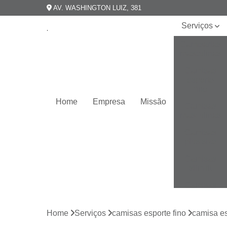
AV. WASHINGTON LUIZ, 381
Serviços
Camisarias
masculinas
Camisas
esporte
fino
Home
Empresa
Missão
Camisas
masculinas
Camisas
plus size
Camisas
slim fit
Camisas
slim
masculina
Home
Serviços
camisas esporte fino
camisa es
Camisas