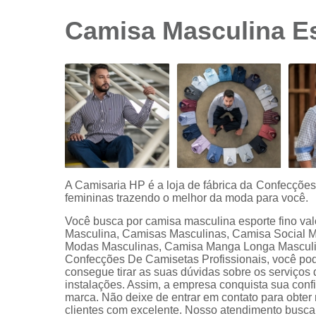
sociais
branca
Camisa Masculina Es
Camisas
sociais
branca
preço
Camisas
sociais
listradas
Camisas
sociais
manga
A Camisaria HP é a loja de fábrica da Confecçõe
curta
femininas trazendo o melhor da moda para você.
Camisas
Você busca por camisa masculina esporte fino va
sociais
Masculina, Camisas Masculinas, Camisa Social M
manga
Modas Masculinas, Camisa Manga Longa Masculina
longa
Confecções De Camisetas Profissionais, você po
consegue tirar as suas dúvidas sobre os serviços 
Camisas
instalações. Assim, a empresa conquista sua confi
sociais
marca. Não deixe de entrar em contato para obter
masculinas
clientes com excelente. Nosso atendimento busca