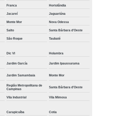
amisa Social
Moda Masculina Esporte Fino
Franca
Hortolândia
ina Social
Moda Plus Size Masculina
Jacareí
Jaguariúna
 Masculinas
Roupas Estilosas Masculinas
Monte Mor
Nova Odessa
Salto
Santa Bárbara d'Oeste
da Moda
Roupas Masculinas Esporte Fino
São Roque
Taubaté
Roupas Masculinas na Moda
Roupas Masculinas para Revenda
Dic VI
Holambra
ulinas Social
Roupas Sociais Masculinas
Jardim García
Jardim Ipaussurama
Jardim Samambaia
Monte Mor
Região Metropolitana de
Santa Bárbara d'Oeste
Campinas
Vila Industrial
Vila Mimosa
Carapicuíba
Cotia