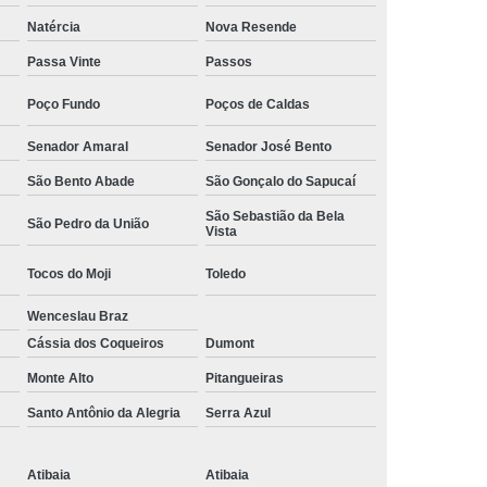
Camisa Social Masculina Manga Curta Preço
Natércia
Nova Resende
Preço
Camisa Social Masculina Preço
Passa Vinte
Passos
Camisa Social Masculina Slim Preço
Poço Fundo
Poços de Caldas
Preço
Camisa Social Fábrica
Senador Amaral
Senador José Bento
ial
Fábrica Camisa Social
São Bento Abade
São Gonçalo do Sapucaí
 Camisa Masculina
Fábrica de Camisa Social
São Sebastião da Bela
São Pedro da União
Vista
Fábrica de Camisa Social Masculina
Tocos do Moji
Toledo
em
Loja de Fábrica Camisa Social
Wenceslau Braz
Masculina
Loja de Moda Masculina Online
Cássia dos Coqueiros
Dumont
 Masculina
Loja Moda Masculina Executivo
Monte Alto
Pitangueiras
culina Social
Loja Virtual Moda Masculina
Santo Antônio da Alegria
Serra Azul
Masculina
Moda Básica Masculina
ans Masculina
Moda Masculina
Atibaia
Atibaia