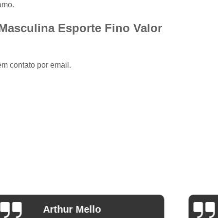
Camisa Slim com Elastano Masculina
amo.
Camisa Social Masculina Slim Branca
Masculina Esporte Fino Valor
Camisa Social Preta Masculina Slim
Camisa Branca Social
Camisa Branca S
em contato por email.
Camisa Social Branca Manga Curta
Camisa Social Branca Slim
Camisa Social Manga Longa Branca
Camisa Social Masculina Branca Mang
Camisa Branca Masculina Social Preço
Camisa Branca Social Preço
Cami
Camisa Social Branca Masculina Slim
Camisa Social Branca Slim Fit Preço
Ana Eudóxia Cesário de
Camisa Social Manga
Camargo