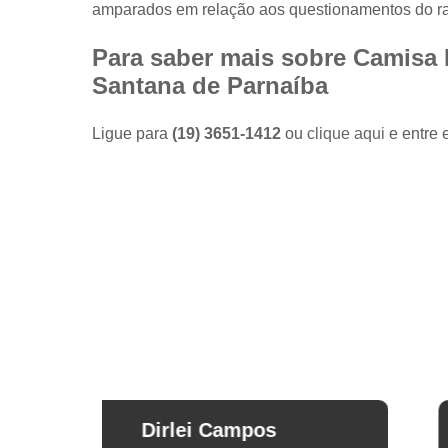
amparados em relação aos questionamentos do r
Camisas
sociais
masculinas
Para saber mais sobre Camisa 
preço
Santana de Parnaíba
Fábricas
de camisas
Ligue para
(19) 3651-1412
ou
clique aqui
e entre 
Lojas de
modas
masculinas
Modas
masculinas
Roupa
masculina
Arthur Mello