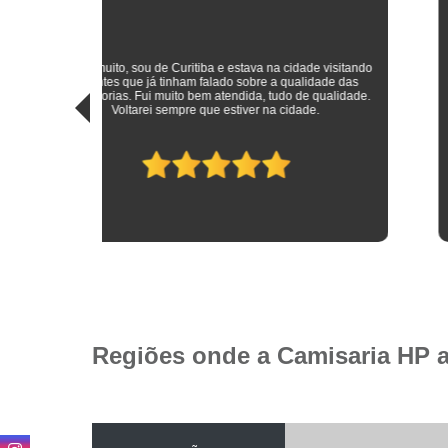
sitando
 das
Roupas sociais de excelente qualidade e preço mais do que
idade.
justo! Atendimento ímpar!
Regiões onde a Camisaria HP 