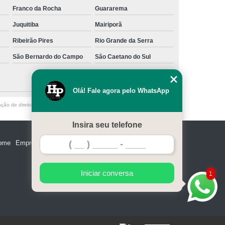
Franco da Rocha
Guararema
Juquitiba
Mairiporã
Ribeirão Pires
Rio Grande da Serra
São Bernardo do Campo
São Caetano do Sul
Olá! Fale agora pelo WhatsApp
ação de direito autoral – artigo 184 do Código Penal –
Lei 9610/98 - Lei de
Insira seu telefone
ome
Empresa
Missão
Serviços
Contato
Mapa do site
Iniciar conversa
1