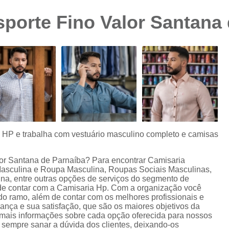
Camisa Preta Masculina
Camisa Slim 
porte Fino Valor Santana 
Camisa Branca Plus Size
Camisa Jeans Ma
Camisa Manga Longa Plus Size Masculina
Camisa Social Branca Plus Size
Camisa Social Plus Size
Cam
Camisa Xadrez Masculina Plus Size
Camisa 
Camisa Masculina Manga Curta Slim Fit
Cam
Camisa Slim Fit
Camisa Slim Fit Luxo
C
s HP e trabalha com vestuário masculino completo e camisas
Camisa Social Masculina Slim Fit
Camisa S
lor Santana de Parnaíba? Para encontrar Camisaria
Camisa Social Slim Fit Masculina
Camisa Su
asculina e Roupa Masculina, Roupas Sociais Masculinas,
, entre outras opções de serviços do segmento de
Camisa Branca Slim Masculina
de contar com a Camisaria Hp. Com a organização você
do ramo, além de contar com os melhores profissionais e
Camisa Jeans Slim Masculin
ança e sua satisfação, que são os maiores objetivos da
 mais informações sobre cada opção oferecida para nossos
Camisa Masculina Slim Fit Manga Lo
 sempre sanar a dúvida dos clientes, deixando-os