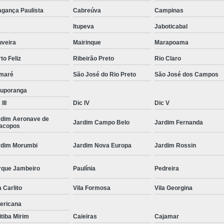
Moda Masculina Camisa
Moda Masculina C
agança Paulista
Cabreúva
Campinas
Moda Masculina Inverno
Moda Mascul
Itupeva
Jaboticabal
Moda Social Masculina
Roupas Elegantes
uveira
Mairinque
Marapoama
to Feliz
Ribeirão Preto
Rio Claro
Roupas Masculinas
Roupas Masculinas 
maré
São José do Rio Preto
São José dos Campos
Roupas Masculinas Estilosas
tuporanga
Roupas Masculinas no Atacado
III
Dic IV
Dic V
Roupas Masculinas Plus Size
Roupas Masc
rdim Aeronave de
Jardim Campo Belo
Jardim Fernanda
racopos
rdim Morumbi
Jardim Nova Europa
Jardim Rossin
rque Jambeiro
Paulínia
Pedreira
a Carlito
Vila Formosa
Vila Georgina
ericana
itiba Mirim
Caieiras
Cajamar