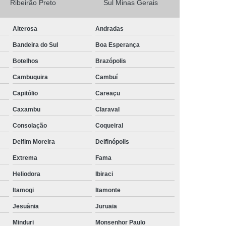
Ribeirão Preto
Sul Minas Gerais
Camisa Masculina Social Manga Longa
Alterosa
Andradas
Camisa Social Manga Longa
Bandeira do Sul
Boa Esperança
a
Camisa Social Manga Longa Preta
Botelhos
Brazópolis
Camisa Social Masculina Preta Manga Longa
Cambuquira
Cambuí
Camisa a Rigor Social Masculina
Capitólio
Careaçu
misa Social Branca Masculina
Caxambu
Claraval
a
Camisa Social Jeans Masculina
Consolação
Coqueiral
misa Social Masculina a Rigor
Delfim Moreira
Delfinópolis
Camisa Social Masculina Manga Curta
Extrema
Fama
Camisa Social Masculina Slim
Heliodora
Ibiraci
a Manga Longa Social Masculina Preço
Itamogi
Itamonte
misa Social Branca Masculina Preço
Jesuânia
Juruaia
o
Camisa Social Jeans Masculina Preço
Minduri
Monsenhor Paulo