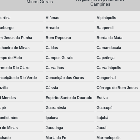
Minas Gerais
Campinas
Camisa Masculina Manga Longa Social
ertina
Alfenas
Alpinópolis
Camisa Social de Manga Longa
ceburgo
Areado
Baependi
Camisa Social Manga Longa Masculin
m Jesus da Penha
Bom Repouso
Borda da Mata
Camisa Social Masculina Manga Longa Lisa
choeira de Minas
Caldas
Camanducaia
Camisa Social Preta Manga Longa
mpo do Meio
Campos Gerais
Capetinga
Camisa Masculina Social
Ca
rmo do Rio Claro
Carvalhos
Carvalhópolis
Camisa Social Estampada Masculin
nceição do Rio Verde
Conceição dos Ouros
Congonhal
Camisa Social Masculina
Ca
zília
Cássia
Córrego do Bom Jesus
Camisa Social Masculina Estampada
ói Mendes
Espírito Santo do Dourado
Estiva
Camisa Social Masculina Preta
apé
Guaranésia
Guaxupé
Camisa Social Preta Masculina
Camis
onfidentes
Ipuiuna
Itajubá
Camisa Masculina Social Preço
Ca
ú de Minas
Jacutinga
Jacuí
Camisa Social Estampada Masculina Preç
chado
Maria da Fé
Marmelópolis