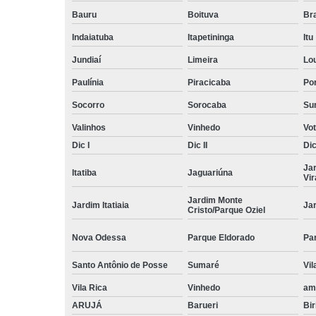
Bauru
Boituva
Br
Indaiatuba
Itapetininga
Itu
Jundiaí
Limeira
Lo
Paulínia
Piracicaba
Por
Socorro
Sorocaba
Su
Valinhos
Vinhedo
Vo
Dic I
Dic II
Dic 
Ja
Itatiba
Jaguariúna
Vi
Jardim Monte
Jardim Itatiaia
Ja
Cristo/Parque Oziel
Nova Odessa
Parque Eldorado
Pa
Santo Antônio de Posse
Sumaré
Vil
Vila Rica
Vinhedo
am
ARUJÁ
Barueri
Bir