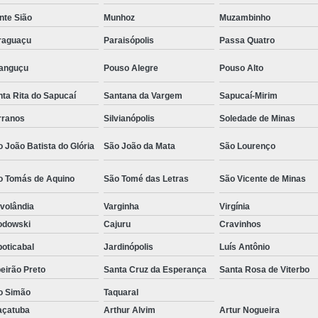
Camisa Social Masculina Estampada Preço
nte Sião
Munhoz
Muzambinho
Camisa Social Masculina Manga Longa 
raguaçu
Paraisópolis
Passa Quatro
Camisa Social Masculina Preta Preço
ranguçu
Pouso Alegre
Pouso Alto
Camisa Social Preta Masculina 
ta Rita do Sapucaí
Santana da Vargem
Sapucaí-Mirim
Fábrica Camisa Masculina Soc
rranos
Silvianópolis
Soledade de Minas
Fábrica Camisa Social Masculina
Fábrica de
 João Batista do Glória
São João da Mata
São Lourenço
Fábrica de Camisa Social de Homem
o Tomás de Aquino
São Tomé das Letras
São Vicente de Minas
Fábrica de Camisa Social para Hom
volândia
Varginha
Virgínia
Loja com Moda Masculina
Loja de Moda 
odowski
Cajuru
Cravinhos
Loja Executivo Moda Masculina
Loja Moda
oticabal
Jardinópolis
Luís Antônio
Loja Moda Masculina Online
Loja Moda Mas
eirão Preto
Santa Cruz da Esperança
Santa Rosa de Viterbo
Moda Masculina Loja
Moda Atual 
o Simão
Taquaral
Moda Casual Masculina
Moda Je
açatuba
Arthur Alvim
Artur Nogueira