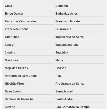
Cotia
Diadema
Embu Guaçú
Embu das Artes
Ferraz de Vasconcelos
Francisco Morato
Franco da Rocha
Guararema
Guarulhos
Itapecerica da Serra
Itapevi
Itaquaquecetuba
Jandira
Juquitiba
Mairiporã
Mauá
Mogi das Cruzes
Osasco
Pirapora do Bom Jesus
Poá
Ribeirão Pires
Rio Grande da Serra
Salesópolis
Santa Isabel
Santana de Parnaíba
Santo André
Suzano
São Bernardo do Campo