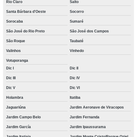
Rio Claro
Salto
Santa Bárbara d'Oeste
Socorro
Sorocaba
Sumaré
São José do Rio Preto
São José dos Campos
São Roque
Taubaté
Valinhos
Vinhedo
Votuporanga
Dic I
Dic II
Dic III
Dic IV
Dic V
Dic VI
Holambra
Itatiba
Jaguariúna
Jardim Aeronave de Viracopos
Jardim Campo Belo
Jardim Fernanda
Jardim García
Jardim Ipaussurama
Jardim Itatiaia
Jardim Monte Cristo/Parque Oziel