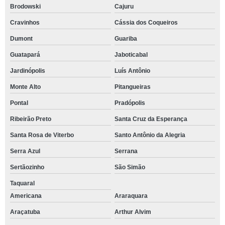
Brodowski
Cajuru
Cravinhos
Cássia dos Coqueiros
Dumont
Guariba
Guatapará
Jaboticabal
Jardinópolis
Luís Antônio
Monte Alto
Pitangueiras
Pontal
Pradópolis
Ribeirão Preto
Santa Cruz da Esperança
Santa Rosa de Viterbo
Santo Antônio da Alegria
Serra Azul
Serrana
Sertãozinho
São Simão
Taquaral
Americana
Araraquara
Araçatuba
Arthur Alvim