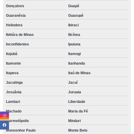
Gonçalves
Guapé
Guaranésia
Guaxupé
Heliodora
Ibiraci
Ibitiúra de Minas
Ilicínea
Inconfidentes
Ipuiuna
Itajubá
Itamogi
Itamonte
Itanhandu
Itapeva
Itaú de Minas
Jacutinga
Jacuí
Jesuânia
Juruaia
Lambari
Liberdade
Machado
Maria da Fé
Marmelópolis
Minduri
Monsenhor Paulo
Monte Belo