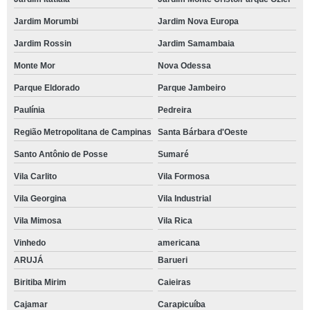
Jardim Morumbi
Jardim Nova Europa
Jardim Rossin
Jardim Samambaia
Monte Mor
Nova Odessa
Parque Eldorado
Parque Jambeiro
Paulínia
Pedreira
Região Metropolitana de Campinas
Santa Bárbara d'Oeste
Santo Antônio de Posse
Sumaré
Vila Carlito
Vila Formosa
Vila Georgina
Vila Industrial
Vila Mimosa
Vila Rica
Vinhedo
americana
ARUJÁ
Barueri
Biritiba Mirim
Caieiras
Cajamar
Carapicuíba