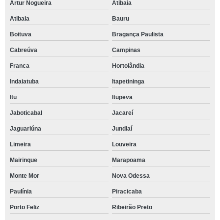
Artur Nogueira
Atibaia
Atibaia
Bauru
Boituva
Bragança Paulista
Cabreúva
Campinas
Franca
Hortolândia
Indaiatuba
Itapetininga
Itu
Itupeva
Jaboticabal
Jacareí
Jaguariúna
Jundiaí
Limeira
Louveira
Mairinque
Marapoama
Monte Mor
Nova Odessa
Paulínia
Piracicaba
Porto Feliz
Ribeirão Preto