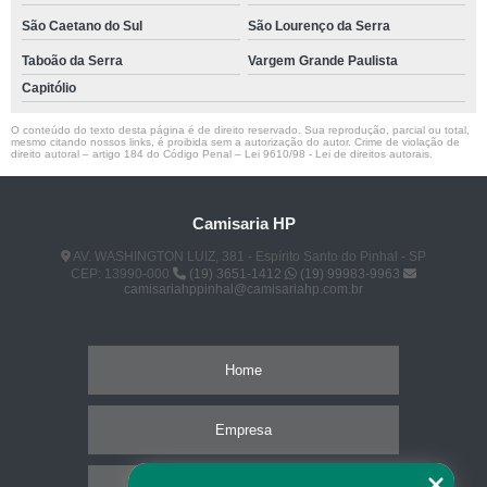
São Caetano do Sul
São Lourenço da Serra
Taboão da Serra
Vargem Grande Paulista
Capitólio
O conteúdo do texto desta página é de direito reservado. Sua reprodução, parcial ou total,
mesmo citando nossos links, é proibida sem a autorização do autor. Crime de violação de
direito autoral – artigo 184 do Código Penal –
Lei 9610/98 - Lei de direitos autorais
.
Camisaria HP
AV. WASHINGTON LUIZ, 381 - Espírito Santo do Pinhal - SP
CEP: 13990-000
(19) 3651-1412
(19) 99983-9963
camisariahppinhal@camisariahp.com.br
Home
Empresa