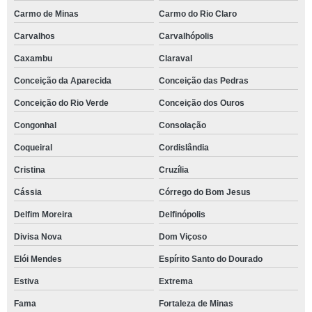
Carmo de Minas
Carmo do Rio Claro
Carvalhos
Carvalhópolis
Caxambu
Claraval
Conceição da Aparecida
Conceição das Pedras
Conceição do Rio Verde
Conceição dos Ouros
Congonhal
Consolação
Coqueiral
Cordislândia
Cristina
Cruzília
Cássia
Córrego do Bom Jesus
Delfim Moreira
Delfinópolis
Divisa Nova
Dom Viçoso
Elói Mendes
Espírito Santo do Dourado
Estiva
Extrema
Fama
Fortaleza de Minas