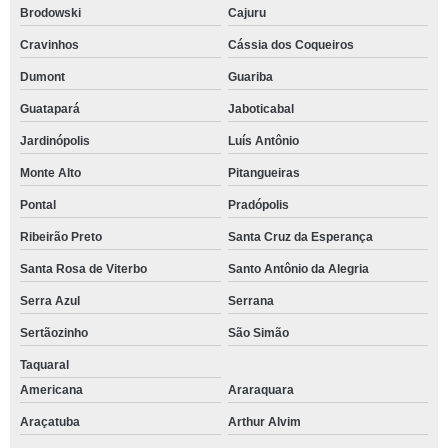
Brodowski
Cajuru
Cravinhos
Cássia dos Coqueiros
Dumont
Guariba
Guatapará
Jaboticabal
Jardinópolis
Luís Antônio
Monte Alto
Pitangueiras
Pontal
Pradópolis
Ribeirão Preto
Santa Cruz da Esperança
Santa Rosa de Viterbo
Santo Antônio da Alegria
Serra Azul
Serrana
Sertãozinho
São Simão
Taquaral
Americana
Araraquara
Araçatuba
Arthur Alvim