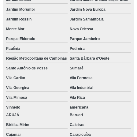
Jardim Morumbi
Jardim Nova Europa
Jardim Rossin
Jardim Samambaia
Monte Mor
Nova Odessa
Parque Eldorado
Parque Jambeiro
Paulínia
Pedreira
Região Metropolitana de Campinas
Santa Bárbara d'Oeste
Santo Antônio de Posse
Sumaré
Vila Carlito
Vila Formosa
Vila Georgina
Vila Industrial
Vila Mimosa
Vila Rica
Vinhedo
americana
ARUJÁ
Barueri
Biritiba Mirim
Caieiras
Cajamar
Carapicuíba