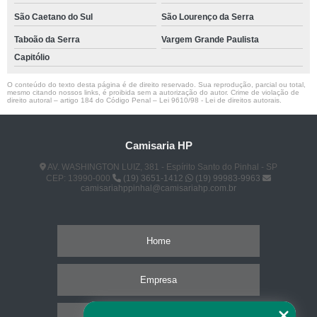
São Caetano do Sul
São Lourenço da Serra
Taboão da Serra
Vargem Grande Paulista
Capitólio
O conteúdo do texto desta página é de direito reservado. Sua reprodução, parcial ou total,
mesmo citando nossos links, é proibida sem a autorização do autor. Crime de violação de
direito autoral – artigo 184 do Código Penal –
Lei 9610/98 - Lei de direitos autorais
.
Camisaria HP
AV. WASHINGTON LUIZ, 381 - Espírito Santo do Pinhal - SP
CEP: 13990-000
(19) 3651-1412
(19) 99983-9963
camisariahppinhal@camisariahp.com.br
Home
Empresa