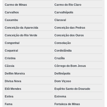
Carmo de Minas
Carmo do Rio Claro
Carvalhos
Carvalhópolis
Caxambu
Claraval
Conceição da Aparecida
Conceição das Pedras
Conceição do Rio Verde
Conceição dos Ouros
Congonhal
Consolação
Coqueiral
Cordislândia
Cristina
Cruzília
Cássia
Córrego do Bom Jesus
Delfim Moreira
Delfinópolis
Divisa Nova
Dom Viçoso
Elói Mendes
Espírito Santo do Dourado
Estiva
Extrema
Fama
Fortaleza de Minas