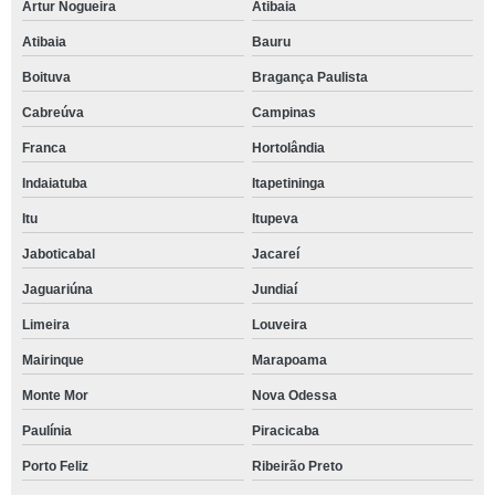
Artur Nogueira
Atibaia
Atibaia
Bauru
Boituva
Bragança Paulista
Cabreúva
Campinas
Franca
Hortolândia
Indaiatuba
Itapetininga
Itu
Itupeva
Jaboticabal
Jacareí
Jaguariúna
Jundiaí
Limeira
Louveira
Mairinque
Marapoama
Monte Mor
Nova Odessa
Paulínia
Piracicaba
Porto Feliz
Ribeirão Preto