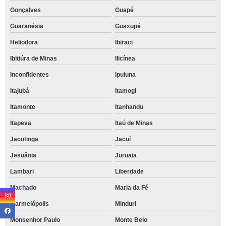
Gonçalves
Guapé
Guaranésia
Guaxupé
Heliodora
Ibiraci
Ibitiúra de Minas
Ilicínea
Inconfidentes
Ipuiuna
Itajubá
Itamogi
Itamonte
Itanhandu
Itapeva
Itaú de Minas
Jacutinga
Jacuí
Jesuânia
Juruaia
Lambari
Liberdade
Machado
Maria da Fé
Marmelópolis
Minduri
Monsenhor Paulo
Monte Belo