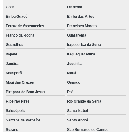
Cotia
Diadema
Embu Guaçú
Embu das Artes
Ferraz de Vasconcelos
Francisco Morato
Franco da Rocha
Guararema
Guarulhos
Itapecerica da Serra
Itapevi
Itaquaquecetuba
Jandira
Juquitiba
Mairiporã
Mauá
Mogi das Cruzes
Osasco
Pirapora do Bom Jesus
Poá
Ribeirão Pires
Rio Grande da Serra
Salesópolis
Santa Isabel
Santana de Parnaíba
Santo André
Suzano
São Bernardo do Campo