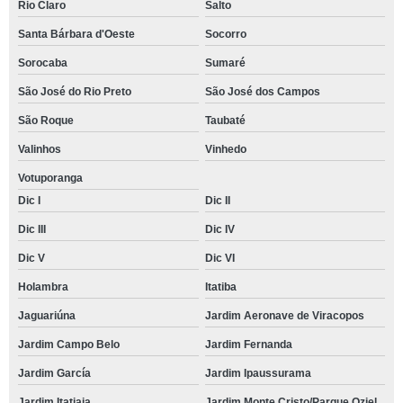
Rio Claro
Salto
Santa Bárbara d'Oeste
Socorro
Sorocaba
Sumaré
São José do Rio Preto
São José dos Campos
São Roque
Taubaté
Valinhos
Vinhedo
Votuporanga
Dic I
Dic II
Dic III
Dic IV
Dic V
Dic VI
Holambra
Itatiba
Jaguariúna
Jardim Aeronave de Viracopos
Jardim Campo Belo
Jardim Fernanda
Jardim García
Jardim Ipaussurama
Jardim Itatiaia
Jardim Monte Cristo/Parque Oziel