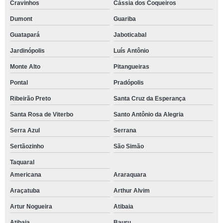
Cravinhos
Cássia dos Coqueiros
Dumont
Guariba
Guatapará
Jaboticabal
Jardinópolis
Luís Antônio
Monte Alto
Pitangueiras
Pontal
Pradópolis
Ribeirão Preto
Santa Cruz da Esperança
Santa Rosa de Viterbo
Santo Antônio da Alegria
Serra Azul
Serrana
Sertãozinho
São Simão
Taquaral
Americana
Araraquara
Araçatuba
Arthur Alvim
Artur Nogueira
Atibaia
Atibaia
Bauru