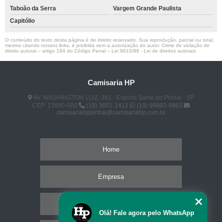
Taboão da Serra
Vargem Grande Paulista
Capitólio
O conteúdo do texto desta página é de direito reservado. Sua reprodução, parcial ou total,
mesmo citando nossos links, é proibida sem a autorização do autor. Crime de violação de
direito autoral – artigo 184 do Código Penal –
Lei 9610/98 - Lei de direitos autorais
.
Camisaria HP
AV. WASHINGTON LUIZ, 381 - Espírito Santo do Pinhal - SP
CEP: 13990-000
(19) 3651-1412
(19) 99983-9963
camisariahppinhal@camisariahp.com.br
Home
Empresa
Missão
Olá! Fale agora pelo WhatsApp