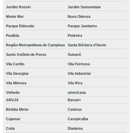
Jardim Rossin
Jardim Samambaia
Monte Mor
Nova Odessa
Parque Eldorado
Parque Jambeiro
Paulínia
Pedreira
Região Metropolitana de Campinas
Santa Bárbara d'Oeste
Santo Antônio de Posse
Sumaré
Vila Carlito
Vila Formosa
Vila Georgina
Vila Industrial
Vila Mimosa
Vila Rica
Vinhedo
americana
ARUJÁ
Barueri
Biritiba Mirim
Caieiras
Cajamar
Carapicuíba
Cotia
Diadema