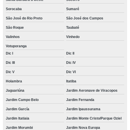
Sorocaba
Sumaré
São José do Rio Preto
São José dos Campos
São Roque
Taubaté
Valinhos
Vinhedo
Votuporanga
Dic I
Dic II
Dic III
Dic IV
Dic V
Dic VI
Holambra
Itatiba
Jaguariúna
Jardim Aeronave de Viracopos
Jardim Campo Belo
Jardim Fernanda
Jardim García
Jardim Ipaussurama
Jardim Itatiaia
Jardim Monte Cristo/Parque Oziel
Jardim Morumbi
Jardim Nova Europa