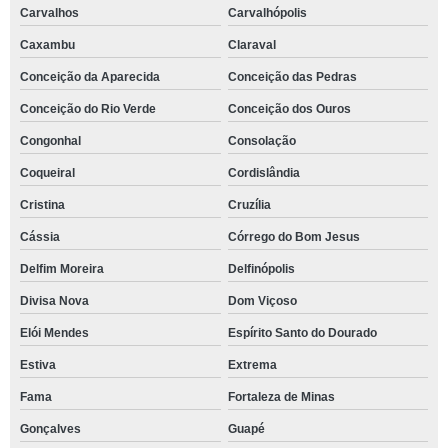
Carvalhos
Carvalhópolis
Caxambu
Claraval
Conceição da Aparecida
Conceição das Pedras
Conceição do Rio Verde
Conceição dos Ouros
Congonhal
Consolação
Coqueiral
Cordislândia
Cristina
Cruzília
Cássia
Córrego do Bom Jesus
Delfim Moreira
Delfinópolis
Divisa Nova
Dom Viçoso
Elói Mendes
Espírito Santo do Dourado
Estiva
Extrema
Fama
Fortaleza de Minas
Gonçalves
Guapé