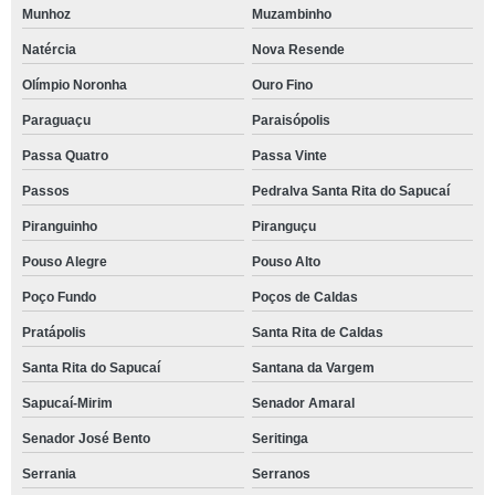
Munhoz
Muzambinho
Natércia
Nova Resende
Olímpio Noronha
Ouro Fino
Paraguaçu
Paraisópolis
Passa Quatro
Passa Vinte
Passos
Pedralva Santa Rita do Sapucaí
Piranguinho
Piranguçu
Pouso Alegre
Pouso Alto
Poço Fundo
Poços de Caldas
Pratápolis
Santa Rita de Caldas
Santa Rita do Sapucaí
Santana da Vargem
Sapucaí-Mirim
Senador Amaral
Senador José Bento
Seritinga
Serrania
Serranos