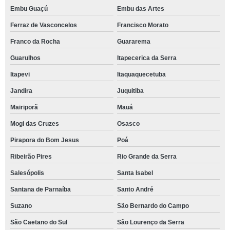
Embu Guaçú
Embu das Artes
Ferraz de Vasconcelos
Francisco Morato
Franco da Rocha
Guararema
Guarulhos
Itapecerica da Serra
Itapevi
Itaquaquecetuba
Jandira
Juquitiba
Mairiporã
Mauá
Mogi das Cruzes
Osasco
Pirapora do Bom Jesus
Poá
Ribeirão Pires
Rio Grande da Serra
Salesópolis
Santa Isabel
Santana de Parnaíba
Santo André
Suzano
São Bernardo do Campo
São Caetano do Sul
São Lourenço da Serra