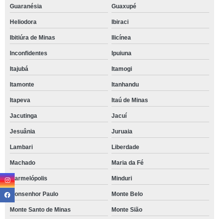
Guaranésia
Guaxupé
Heliodora
Ibiraci
Ibitiúra de Minas
Ilicínea
Inconfidentes
Ipuiuna
Itajubá
Itamogi
Itamonte
Itanhandu
Itapeva
Itaú de Minas
Jacutinga
Jacuí
Jesuânia
Juruaia
Lambari
Liberdade
Machado
Maria da Fé
Marmelópolis
Minduri
Monsenhor Paulo
Monte Belo
Monte Santo de Minas
Monte Sião