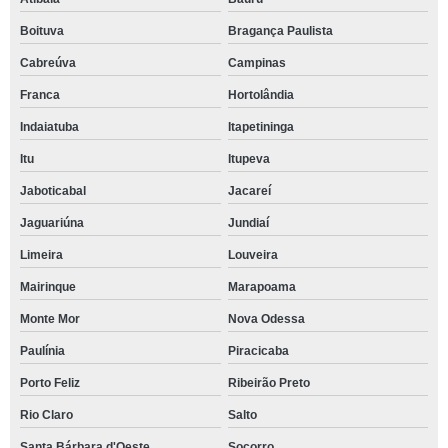
Boituva
Bragança Paulista
Cabreúva
Campinas
Franca
Hortolândia
Indaiatuba
Itapetininga
Itu
Itupeva
Jaboticabal
Jacareí
Jaguariúna
Jundiaí
Limeira
Louveira
Mairinque
Marapoama
Monte Mor
Nova Odessa
Paulínia
Piracicaba
Porto Feliz
Ribeirão Preto
Rio Claro
Salto
Santa Bárbara d'Oeste
Socorro