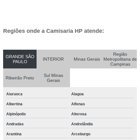
Regiões onde a Camisaria HP atende:
Região
GRANDE SÃO
INTERIOR
Minas Gerais
Metropolitana de
PAULO
Campinas
Sul Minas
Ribeirão Preto
Gerais
Aiuruoca
Alagoa
Albertina
Alfenas
Alpinópolis
Alterosa
Andradas
Andrelândia
Arantina
Arceburgo