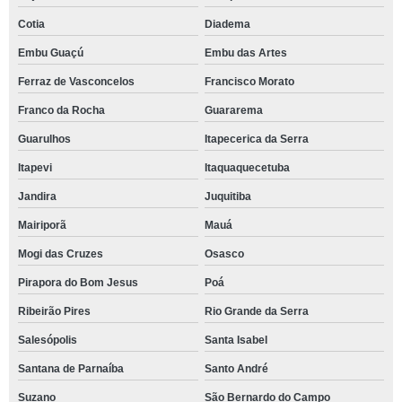
Cotia
Diadema
Embu Guaçú
Embu das Artes
Ferraz de Vasconcelos
Francisco Morato
Franco da Rocha
Guararema
Guarulhos
Itapecerica da Serra
Itapevi
Itaquaquecetuba
Jandira
Juquitiba
Mairiporã
Mauá
Mogi das Cruzes
Osasco
Pirapora do Bom Jesus
Poá
Ribeirão Pires
Rio Grande da Serra
Salesópolis
Santa Isabel
Santana de Parnaíba
Santo André
Suzano
São Bernardo do Campo