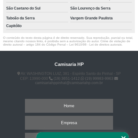
São Caetano do Sul
São Lourenço da Serra
Taboão da Serra
Vargem Grande Paulista
Capitólio
O conteúdo do texto desta página é de direito reservado. Sua reprodução, parcial ou total,
mesmo citando nossos links, é proibida sem a autorização do autor. Crime de violação de
direito autoral – artigo 184 do Código Penal –
Lei 9610/98 - Lei de direitos autorais
.
Camisaria HP
AV. WASHINGTON LUIZ, 381 - Espírito Santo do Pinhal - SP
CEP: 13990-000
(19) 3651-1412
(19) 99983-9963
camisariahppinhal@camisariahp.com.br
Home
Empresa