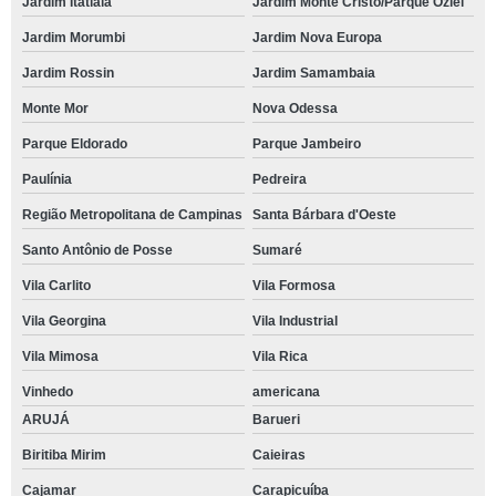
Jardim Itatiaia
Jardim Monte Cristo/Parque Oziel
Jardim Morumbi
Jardim Nova Europa
Jardim Rossin
Jardim Samambaia
Monte Mor
Nova Odessa
Parque Eldorado
Parque Jambeiro
Paulínia
Pedreira
Região Metropolitana de Campinas
Santa Bárbara d'Oeste
Santo Antônio de Posse
Sumaré
Vila Carlito
Vila Formosa
Vila Georgina
Vila Industrial
Vila Mimosa
Vila Rica
Vinhedo
americana
ARUJÁ
Barueri
Biritiba Mirim
Caieiras
Cajamar
Carapicuíba