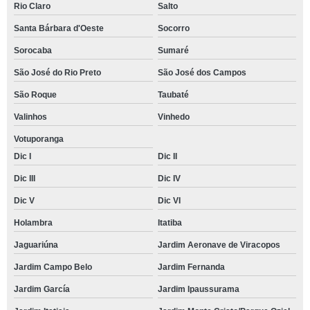
Rio Claro
Salto
Santa Bárbara d'Oeste
Socorro
Sorocaba
Sumaré
São José do Rio Preto
São José dos Campos
São Roque
Taubaté
Valinhos
Vinhedo
Votuporanga
Dic I
Dic II
Dic III
Dic IV
Dic V
Dic VI
Holambra
Itatiba
Jaguariúna
Jardim Aeronave de Viracopos
Jardim Campo Belo
Jardim Fernanda
Jardim García
Jardim Ipaussurama