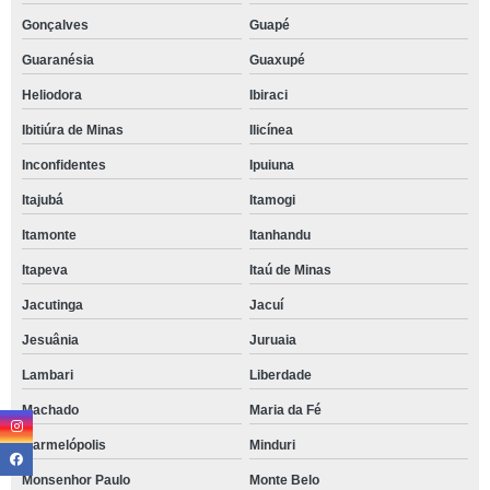
Gonçalves
Guapé
Guaranésia
Guaxupé
Heliodora
Ibiraci
Ibitiúra de Minas
Ilicínea
Inconfidentes
Ipuiuna
Itajubá
Itamogi
Itamonte
Itanhandu
Itapeva
Itaú de Minas
Jacutinga
Jacuí
Jesuânia
Juruaia
Lambari
Liberdade
Machado
Maria da Fé
Marmelópolis
Minduri
Monsenhor Paulo
Monte Belo