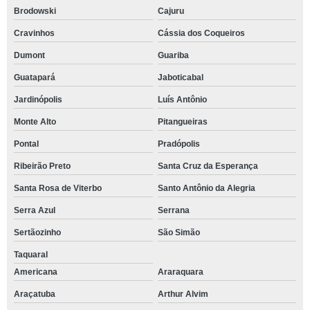
Brodowski
Cajuru
Cravinhos
Cássia dos Coqueiros
Dumont
Guariba
Guatapará
Jaboticabal
Jardinópolis
Luís Antônio
Monte Alto
Pitangueiras
Pontal
Pradópolis
Ribeirão Preto
Santa Cruz da Esperança
Santa Rosa de Viterbo
Santo Antônio da Alegria
Serra Azul
Serrana
Sertãozinho
São Simão
Taquaral
Americana
Araraquara
Araçatuba
Arthur Alvim