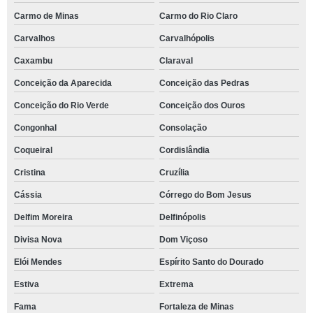
Carmo de Minas
Carmo do Rio Claro
Carvalhos
Carvalhópolis
Caxambu
Claraval
Conceição da Aparecida
Conceição das Pedras
Conceição do Rio Verde
Conceição dos Ouros
Congonhal
Consolação
Coqueiral
Cordislândia
Cristina
Cruzília
Cássia
Córrego do Bom Jesus
Delfim Moreira
Delfinópolis
Divisa Nova
Dom Viçoso
Elói Mendes
Espírito Santo do Dourado
Estiva
Extrema
Fama
Fortaleza de Minas