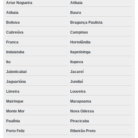
Artur Nogueira
Atibaia
Atibaia
Bauru
Boituva
Bragança Paulista
Cabreúva
Campinas
Franca
Hortolândia
Indaiatuba
Itapetininga
Itu
Itupeva
Jaboticabal
Jacareí
Jaguariúna
Jundiaí
Limeira
Louveira
Mairinque
Marapoama
Monte Mor
Nova Odessa
Paulínia
Piracicaba
Porto Feliz
Ribeirão Preto