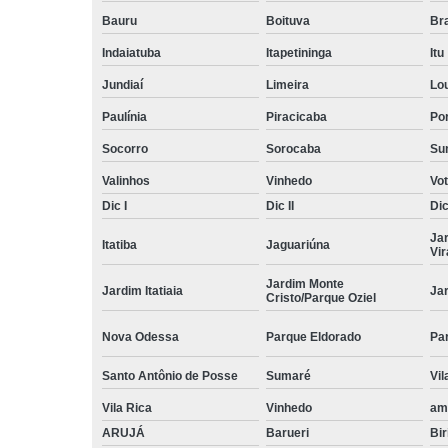
Bauru
Boituva
Br
Indaiatuba
Itapetininga
Itu
Jundiaí
Limeira
Lo
Paulínia
Piracicaba
Por
Socorro
Sorocaba
Su
Valinhos
Vinhedo
Vo
Dic I
Dic II
Dic 
Ja
Itatiba
Jaguariúna
Vi
Jardim Monte
Jardim Itatiaia
Ja
Cristo/Parque Oziel
Nova Odessa
Parque Eldorado
Pa
Santo Antônio de Posse
Sumaré
Vil
Vila Rica
Vinhedo
am
ARUJÁ
Barueri
Bir