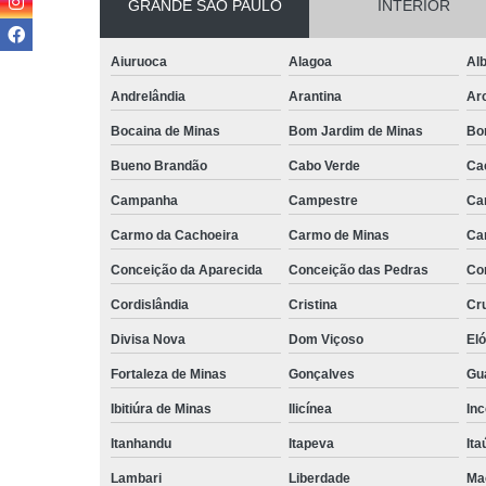
GRANDE SÃO PAULO
INTERIOR
Aiuruoca
Alagoa
Alb
Andrelândia
Arantina
Ar
Bocaina de Minas
Bom Jardim de Minas
Bo
Bueno Brandão
Cabo Verde
Ca
Campanha
Campestre
Ca
Carmo da Cachoeira
Carmo de Minas
Ca
Conceição da Aparecida
Conceição das Pedras
Co
Cordislândia
Cristina
Cru
Divisa Nova
Dom Viçoso
El
Fortaleza de Minas
Gonçalves
Gu
Ibitiúra de Minas
Ilicínea
Inc
Itanhandu
Itapeva
Ita
Lambari
Liberdade
Ma