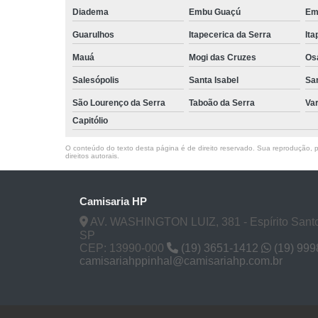
Diadema
Embu Guaçú
Em
Guarulhos
Itapecerica da Serra
Ita
Mauá
Mogi das Cruzes
Os
Salesópolis
Santa Isabel
Sa
São Lourenço da Serra
Taboão da Serra
Va
Capitólio
O conteúdo do texto desta página é de direito reservado. Sua reprodução, pa
direitos autorais
.
Camisaria HP
AV. WASHINGTON LUIZ, 381 - Espírito Santo
SP
CEP: 13990-000
(19) 3651-1412
(19) 99
camisariahppinhal@camisariahp.com.br