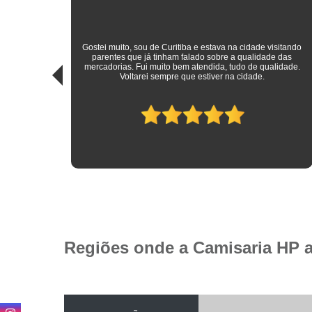
sitando
 das
Roupas sociais de excelente qualidade e preço mais do que
idade.
justo! Atendimento ímpar!
Regiões onde a Camisaria HP 