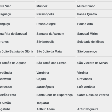
Camisa Social Masculina Estampada Preço
nte Sião
Munhoz
Muzambinho
Camisa Social Masculina Manga Longa 
raguaçu
Paraisópolis
Passa Quatro
Camisa Social Masculina Preta Preço
ranguçu
Pouso Alegre
Pouso Alto
Camisa Social Preta Masculina 
ta Rita do Sapucaí
Santana da Vargem
Sapucaí-Mirim
Fábrica Camisa Masculina Soc
rranos
Silvianópolis
Soledade de Minas
Fábrica Camisa Social Masculina
Fábrica de
 João Batista do Glória
São João da Mata
São Lourenço
Fábrica de Camisa Social de Homem
o Tomás de Aquino
São Tomé das Letras
São Vicente de Minas
Fábrica de Camisa Social para Hom
volândia
Varginha
Virgínia
Loja com Moda Masculina
Loja de Moda 
odowski
Cajuru
Cravinhos
Loja Executivo Moda Masculina
Loja Moda
oticabal
Jardinópolis
Luís Antônio
Loja Moda Masculina Online
Loja Moda Mas
eirão Preto
Santa Cruz da Esperança
Santa Rosa de Viterbo
Moda Masculina Loja
Moda Atual 
o Simão
Taquaral
Moda Casual Masculina
Moda Je
açatuba
Arthur Alvim
Artur Nogueira