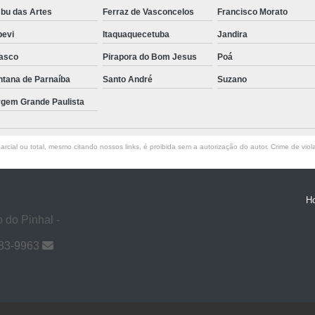
bu das Artes
Ferraz de Vasconcelos
Francisco Morato
pevi
Itaquaquecetuba
Jandira
asco
Pirapora do Bom Jesus
Poá
ntana de Parnaíba
Santo André
Suzano
rgem Grande Paulista
rcial ou total, mesmo citando nossos links, é proibida sem a autorização do autor. Crime de viol
H
 do Pinhal -
983-9963