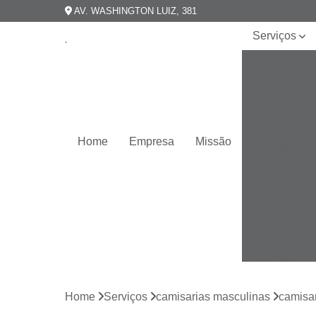
AV. WASHINGTON LUIZ, 381
Serviços
Camisarias
masculinas
Camisas
esporte
fino
Home
Empresa
Missão
Camisas
masculinas
Camisas
plus size
Camisas
slim fit
Camisas
slim
masculina
Home
Serviços
camisarias masculinas
camisar
Camisas