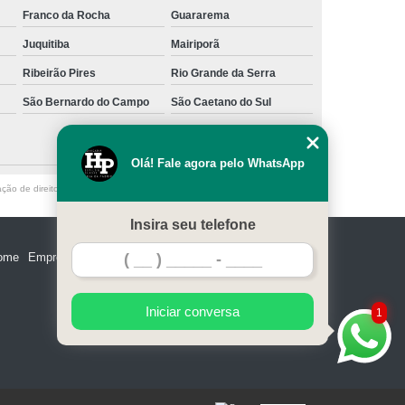
Franco da Rocha
Guararema
Juquitiba
Mairiporã
Ribeirão Pires
Rio Grande da Serra
São Bernardo do Campo
São Caetano do Sul
Olá! Fale agora pelo WhatsApp
ação de direito autoral – artigo 184 do Código Penal –
Lei 9610/98 - Lei de
Insira seu telefone
ome
Empresa
Missão
Serviços
Contato
Mapa do site
Iniciar conversa
1