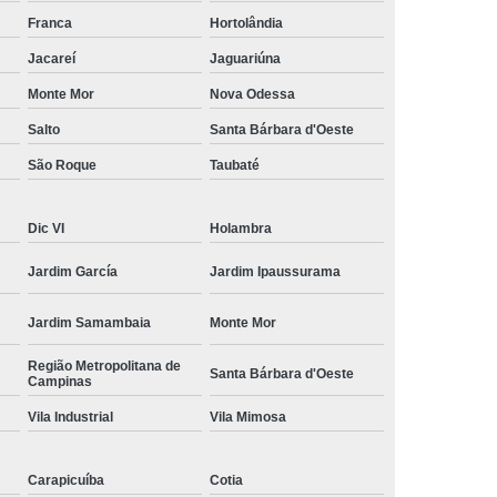
amisa Social
Moda Masculina Esporte Fino
Franca
Hortolândia
ina Social
Moda Plus Size Masculina
Jacareí
Jaguariúna
 Masculinas
Roupas Estilosas Masculinas
Monte Mor
Nova Odessa
Salto
Santa Bárbara d'Oeste
da Moda
Roupas Masculinas Esporte Fino
São Roque
Taubaté
Roupas Masculinas na Moda
Roupas Masculinas para Revenda
Dic VI
Holambra
ulinas Social
Roupas Sociais Masculinas
Jardim García
Jardim Ipaussurama
Jardim Samambaia
Monte Mor
Região Metropolitana de
Santa Bárbara d'Oeste
Campinas
Vila Industrial
Vila Mimosa
Carapicuíba
Cotia