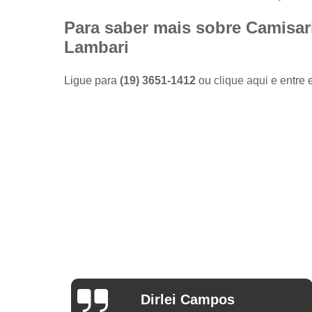
Camisas
sociais
Para saber mais sobre Camisar
masculinas
Lambari
preço
Fábricas
Ligue para
(19) 3651-1412
ou
clique aqui
e entre 
de camisas
Lojas de
modas
masculinas
Modas
masculinas
Roupa
masculina
Arthur Mello