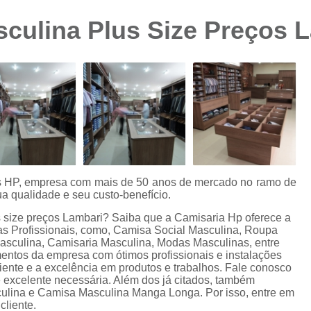
Camisa Preta Masculina
Camisa Slim 
sculina Plus Size Preços 
Camisa Branca Plus Size
Camisa Jeans Ma
Camisa Manga Longa Plus Size Masculina
Camisa Social Branca Plus Size
Camisa Social Plus Size
Cam
Camisa Xadrez Masculina Plus Size
Camisa 
Camisa Masculina Manga Curta Slim Fit
Cam
Camisa Slim Fit
Camisa Slim Fit Luxo
C
es HP, empresa com mais de 50 anos de mercado no ramo de
a qualidade e seu custo-benefício.
Camisa Social Masculina Slim Fit
Camisa S
s size preços Lambari? Saiba que a Camisaria Hp oferece a
Camisa Social Slim Fit Masculina
Camisa Su
 Profissionais, como, Camisa Social Masculina, Roupa
sculina, Camisaria Masculina, Modas Masculinas, entre
Camisa Branca Slim Masculina
mentos da empresa com ótimos profissionais e instalações
iente e a excelência em produtos e trabalhos. Fale conosco
Camisa Jeans Slim Masculin
 e excelente necessária. Além dos já citados, também
ulina e Camisa Masculina Manga Longa. Por isso, entre em
Camisa Masculina Slim Fit Manga Lo
cliente.