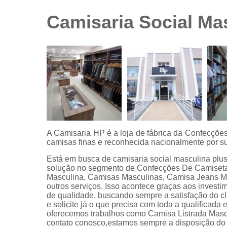
sociais
branca
Camisaria Social Ma
Camisas
sociais
branca
preço
Camisas
sociais
listradas
Camisas
sociais
manga
A Camisaria HP é a loja de fábrica da Confecçõ
curta
camisas finas e reconhecida nacionalmente por su
Camisas
Está em busca de camisaria social masculina plu
sociais
solução no segmento de Confecções De Camisetas
manga
Masculina, Camisas Masculinas, Camisa Jeans Ma
longa
outros serviços. Isso acontece graças aos investi
de qualidade, buscando sempre a satisfação do cl
Camisas
e solicite já o que precisa com toda a qualificada
sociais
oferecemos trabalhos como Camisa Listrada Masc
masculinas
contato conosco,estamos sempre a disposição do 