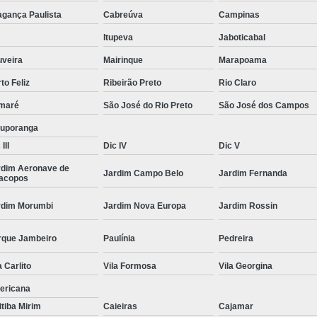
Moda Masculina Camisa
Moda Masculina C
agança Paulista
Cabreúva
Campinas
Moda Masculina Inverno
Moda Mascul
Itupeva
Jaboticabal
Moda Social Masculina
Roupas Elegantes
uveira
Mairinque
Marapoama
to Feliz
Ribeirão Preto
Rio Claro
Roupas Masculinas
Roupas Masculinas 
maré
São José do Rio Preto
São José dos Campos
Roupas Masculinas Estilosas
tuporanga
Roupas Masculinas no Atacado
III
Dic IV
Dic V
Roupas Masculinas Plus Size
Roupas Masc
rdim Aeronave de
Jardim Campo Belo
Jardim Fernanda
racopos
rdim Morumbi
Jardim Nova Europa
Jardim Rossin
rque Jambeiro
Paulínia
Pedreira
a Carlito
Vila Formosa
Vila Georgina
ericana
itiba Mirim
Caieiras
Cajamar