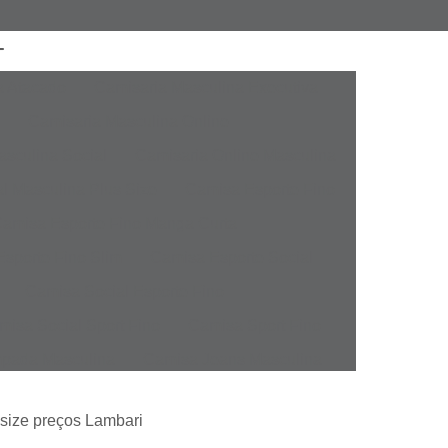
a Atacado
Camisaria Masculina Executiva
Camisaria Masculina Online
sculina Social
Camisaria Online Masculina
l Masculina Plus Size
Camisa Esporte Fino
amisa Esporte Fino Manga Curta
sporte Fino Slim
Camisa Esporte Social
Camisa Social Esporte Fino
misa Social Sport Fino
Camisa Sport Fino
pada Masculina
Camisa Jeans Masculina
Masculina
Camisa Manga Longa Masculina
 size preços Lambari
tampada
Camisa Masculina Manga Longa