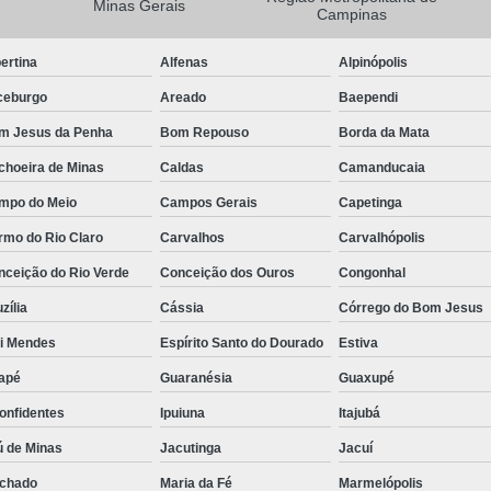
Minas Gerais
Campinas
Camisa Masculina Manga Longa Social
ertina
Alfenas
Alpinópolis
Camisa Social de Manga Longa
ceburgo
Areado
Baependi
Camisa Social Manga Longa Masculin
m Jesus da Penha
Bom Repouso
Borda da Mata
Camisa Social Masculina Manga Longa Lisa
choeira de Minas
Caldas
Camanducaia
Camisa Social Preta Manga Longa
mpo do Meio
Campos Gerais
Capetinga
Camisa Masculina Social
Ca
rmo do Rio Claro
Carvalhos
Carvalhópolis
Camisa Social Estampada Masculin
nceição do Rio Verde
Conceição dos Ouros
Congonhal
Camisa Social Masculina
Ca
zília
Cássia
Córrego do Bom Jesus
Camisa Social Masculina Estampada
ói Mendes
Espírito Santo do Dourado
Estiva
Camisa Social Masculina Preta
apé
Guaranésia
Guaxupé
Camisa Social Preta Masculina
Camis
onfidentes
Ipuiuna
Itajubá
Camisa Masculina Social Preço
Ca
ú de Minas
Jacutinga
Jacuí
Camisa Social Estampada Masculina Preç
chado
Maria da Fé
Marmelópolis