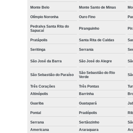
Monte Belo
Monte Santo de Minas
Mo
Olímpio Noronha
Ouro Fino
Pa
Pedralva Santa Rita do
Piranguinho
Pi
Sapucaí
Pratápolis
Santa Rita de Caldas
San
Seritinga
Serrania
Se
São José da Barra
São José do Alegre
São
São Sebastião do Rio
São Sebastião do Paraíso
Sã
Verde
Três Corações
Três Pontas
Tur
Altinópolis
Barrinha
Br
Guariba
Guatapará
Jab
Pontal
Pradópolis
Rib
Serrana
Sertãozinho
Sã
Americana
Araraquara
Ar