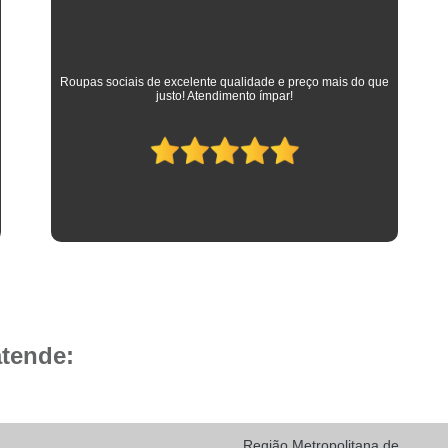
Camisa Social Masculina 
Camisa Social Masculina Branca Preç
Camisa Listrada Masculina Social
Camisa L
As melhores camisas que vestem meus filhos desde a
adolescência até os dias atuais em que trabalham como
Camisa Social Listrada
Camis
advogados. Parabéns à toda equipe da Camisaria HP!
Camisa Social Listrada Masculin
Camisa Social Listrada Preta e Branca
Camisa Social Manga Longa Listrada
Camisa Social Masculina Listrada Preto e Bra
Camisa Social de Manga Curta
Camisa Social Manga Curta
Ca
Camisa Social Manga Curta Estampada
atende:
Camisa Social Manga Curta Preta
Camisa Social Preta Manga Curta
Camisa Manga Longa Masculina Soc
Região Metropolitana de