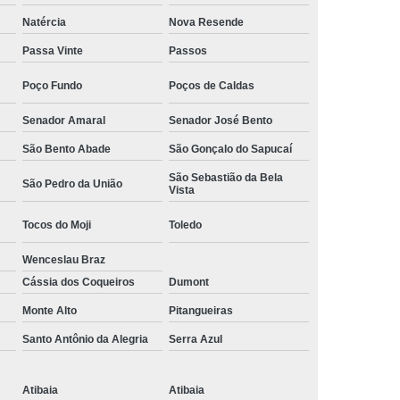
Camisa Social Masculina Manga Curta Preço
Natércia
Nova Resende
Preço
Camisa Social Masculina Preço
Passa Vinte
Passos
Camisa Social Masculina Slim Preço
Poço Fundo
Poços de Caldas
Preço
Camisa Social Fábrica
Senador Amaral
Senador José Bento
ial
Fábrica Camisa Social
São Bento Abade
São Gonçalo do Sapucaí
 Camisa Masculina
Fábrica de Camisa Social
São Sebastião da Bela
São Pedro da União
Vista
Fábrica de Camisa Social Masculina
Tocos do Moji
Toledo
em
Loja de Fábrica Camisa Social
Wenceslau Braz
Masculina
Loja de Moda Masculina Online
Cássia dos Coqueiros
Dumont
 Masculina
Loja Moda Masculina Executivo
Monte Alto
Pitangueiras
culina Social
Loja Virtual Moda Masculina
Santo Antônio da Alegria
Serra Azul
Masculina
Moda Básica Masculina
ans Masculina
Moda Masculina
Atibaia
Atibaia