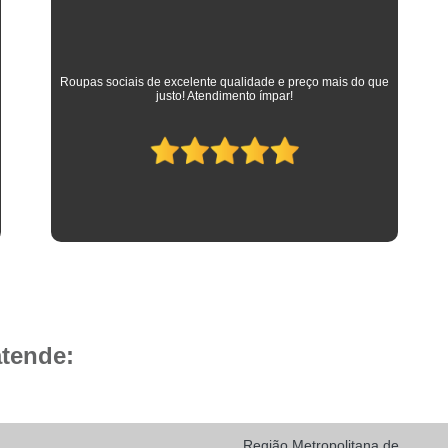
Camisa Social Masculina 
Camisa Social Masculina Branca Preç
Camisa Listrada Masculina Social
Camisa L
As melhores camisas que vestem meus filhos desde a
adolescência até os dias atuais em que trabalham como
Camisa Social Listrada
Camis
advogados. Parabéns à toda equipe da Camisaria HP!
Camisa Social Listrada Masculin
Camisa Social Listrada Preta e Branca
Camisa Social Manga Longa Listrada
Camisa Social Masculina Listrada Preto e Bra
Camisa Social de Manga Curta
Camisa Social Manga Curta
Ca
Camisa Social Manga Curta Estampada
atende:
Camisa Social Manga Curta Preta
Camisa Social Preta Manga Curta
Camisa Manga Longa Masculina Soc
Região Metropolitana de