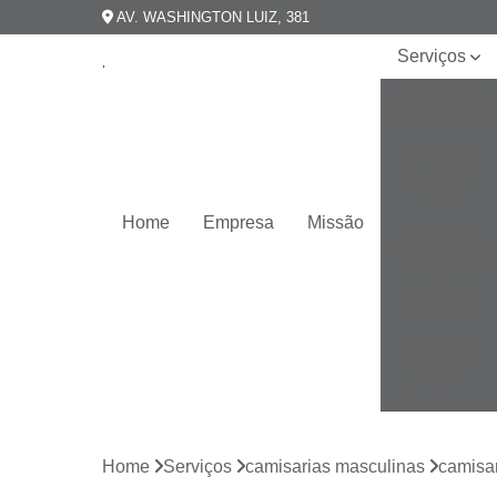
AV. WASHINGTON LUIZ, 381
Serviços
Camisarias
masculinas
Camisas
esporte
fino
Home
Empresa
Missão
Camisas
masculinas
Camisas
plus size
Camisas
slim fit
Camisas
slim
masculina
Home
Serviços
camisarias masculinas
camisar
Camisas