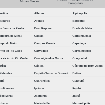
Minas Gerais
Campinas
Camisa Masculina Manga Longa Social
ertina
Alfenas
Alpinópolis
Camisa Social de Manga Longa
ceburgo
Areado
Baependi
Camisa Social Manga Longa Masculin
m Jesus da Penha
Bom Repouso
Borda da Mata
Camisa Social Masculina Manga Longa Lisa
choeira de Minas
Caldas
Camanducaia
Camisa Social Preta Manga Longa
mpo do Meio
Campos Gerais
Capetinga
Camisa Masculina Social
Ca
rmo do Rio Claro
Carvalhos
Carvalhópolis
Camisa Social Estampada Masculin
nceição do Rio Verde
Conceição dos Ouros
Congonhal
Camisa Social Masculina
Ca
zília
Cássia
Córrego do Bom Jesus
Camisa Social Masculina Estampada
ói Mendes
Espírito Santo do Dourado
Estiva
Camisa Social Masculina Preta
apé
Guaranésia
Guaxupé
Camisa Social Preta Masculina
Camis
onfidentes
Ipuiuna
Itajubá
Camisa Masculina Social Preço
Ca
ú de Minas
Jacutinga
Jacuí
Camisa Social Estampada Masculina Preç
chado
Maria da Fé
Marmelópolis