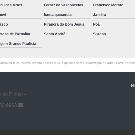
bu das Artes
Ferraz de Vasconcelos
Francisco Morato
pevi
Itaquaquecetuba
Jandira
asco
Pirapora do Bom Jesus
Poá
ntana de Parnaíba
Santo André
Suzano
rgem Grande Paulista
rcial ou total, mesmo citando nossos links, é proibida sem a autorização do autor. Crime de viol
H
 do Pinhal -
983-9963