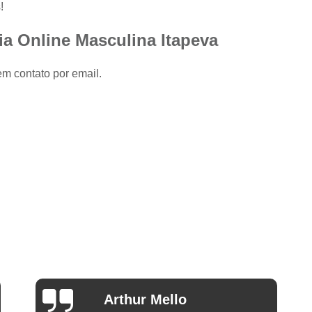
Camisa Slim com Elastano Masculina
!
Camisa Social Masculina Slim Branca
ia Online Masculina Itapeva
Camisa Social Preta Masculina Slim
em contato por email.
Camisa Branca Social
Camisa Branca S
Camisa Social Branca Manga Curta
Camisa Social Branca Slim
Camisa Social Manga Longa Branca
Camisa Social Masculina Branca Mang
Camisa Branca Masculina Social Preço
Camisa Branca Social Preço
Cami
Camisa Social Branca Masculina Slim
Camisa Social Branca Slim Fit Preço
Ana Eudóxia Cesário de
Camisa Social Manga
Camargo