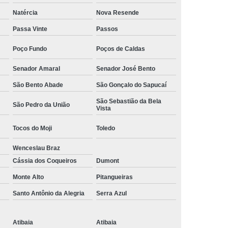
Camisa Social Masculina Manga Curta Preço
Natércia
Nova Resende
Preço
Camisa Social Masculina Preço
Passa Vinte
Passos
Camisa Social Masculina Slim Preço
Poço Fundo
Poços de Caldas
Preço
Camisa Social Fábrica
Senador Amaral
Senador José Bento
ial
Fábrica Camisa Social
São Bento Abade
São Gonçalo do Sapucaí
 Camisa Masculina
Fábrica de Camisa Social
São Sebastião da Bela
São Pedro da União
Vista
Fábrica de Camisa Social Masculina
Tocos do Moji
Toledo
em
Loja de Fábrica Camisa Social
Wenceslau Braz
Masculina
Loja de Moda Masculina Online
Cássia dos Coqueiros
Dumont
 Masculina
Loja Moda Masculina Executivo
Monte Alto
Pitangueiras
culina Social
Loja Virtual Moda Masculina
Santo Antônio da Alegria
Serra Azul
Masculina
Moda Básica Masculina
ans Masculina
Moda Masculina
Atibaia
Atibaia