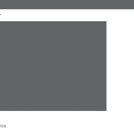
a Atacado
Camisaria Masculina Executiva
Camisaria Masculina Online
sculina Social
Camisaria Online Masculina
l Masculina Plus Size
Camisa Esporte Fino
amisa Esporte Fino Manga Curta
sporte Fino Slim
Camisa Esporte Social
Camisa Social Esporte Fino
misa Social Sport Fino
Camisa Sport Fino
pada Masculina
Camisa Jeans Masculina
Masculina
Camisa Manga Longa Masculina
eva
tampada
Camisa Masculina Manga Longa