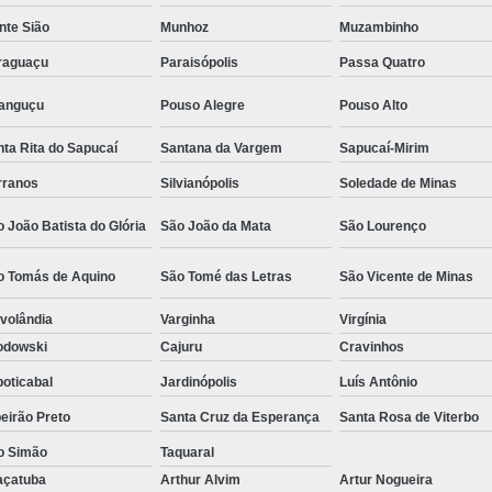
Camisa Social Masculina Estampada Preço
nte Sião
Munhoz
Muzambinho
Camisa Social Masculina Manga Longa 
raguaçu
Paraisópolis
Passa Quatro
Camisa Social Masculina Preta Preço
ranguçu
Pouso Alegre
Pouso Alto
Camisa Social Preta Masculina 
ta Rita do Sapucaí
Santana da Vargem
Sapucaí-Mirim
Fábrica Camisa Masculina Soc
rranos
Silvianópolis
Soledade de Minas
Fábrica Camisa Social Masculina
Fábrica de
 João Batista do Glória
São João da Mata
São Lourenço
Fábrica de Camisa Social de Homem
o Tomás de Aquino
São Tomé das Letras
São Vicente de Minas
Fábrica de Camisa Social para Hom
volândia
Varginha
Virgínia
Loja com Moda Masculina
Loja de Moda 
odowski
Cajuru
Cravinhos
Loja Executivo Moda Masculina
Loja Moda
oticabal
Jardinópolis
Luís Antônio
Loja Moda Masculina Online
Loja Moda Mas
eirão Preto
Santa Cruz da Esperança
Santa Rosa de Viterbo
Moda Masculina Loja
Moda Atual 
o Simão
Taquaral
Moda Casual Masculina
Moda Je
açatuba
Arthur Alvim
Artur Nogueira