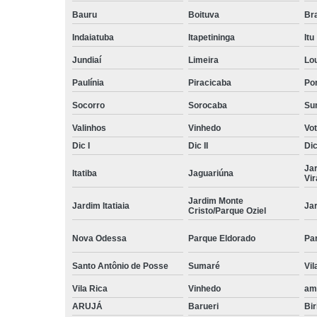
Bauru
Boituva
Br
Indaiatuba
Itapetininga
Itu
Jundiaí
Limeira
Lo
Paulínia
Piracicaba
Por
Socorro
Sorocaba
Su
Valinhos
Vinhedo
Vo
Dic I
Dic II
Dic 
Ja
Itatiba
Jaguariúna
Vi
Jardim Monte
Jardim Itatiaia
Ja
Cristo/Parque Oziel
Nova Odessa
Parque Eldorado
Pa
Santo Antônio de Posse
Sumaré
Vil
Vila Rica
Vinhedo
am
ARUJÁ
Barueri
Bir