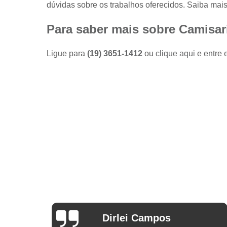
dúvidas sobre os trabalhos oferecidos. Saiba mais
Camisas
sociais
masculinas
Para saber mais sobre Camisar
preço
Fábricas
Ligue para
(19) 3651-1412
ou
clique aqui
e entre 
de camisas
Lojas de
modas
masculinas
Modas
masculinas
Roupa
masculina
Arthur Mello