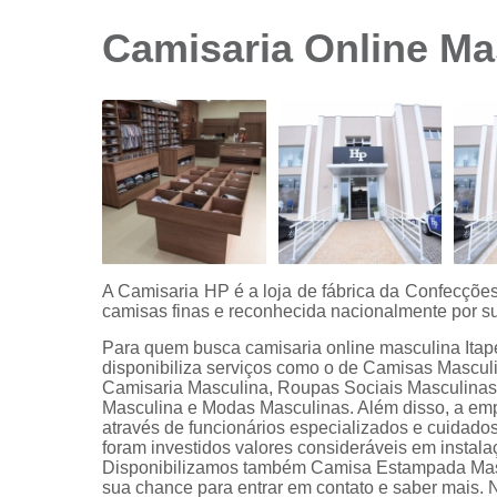
sociais
branca
Camisaria Online Ma
Camisas
sociais
branca
preço
Camisas
sociais
listradas
Camisas
sociais
manga
A Camisaria HP é a loja de fábrica da Confecçõ
curta
camisas finas e reconhecida nacionalmente por su
Camisas
Para quem busca camisaria online masculina Itape
sociais
disponibiliza serviços como o de Camisas Mascul
manga
Camisaria Masculina, Roupas Sociais Masculina
longa
Masculina e Modas Masculinas. Além disso, a em
através de funcionários especializados e cuidad
Camisas
foram investidos valores consideráveis em instal
sociais
Disponibilizamos também Camisa Estampada Mascu
masculinas
sua chance para entrar em contato e saber mais. 