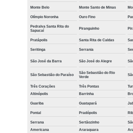
Monte Belo
Monte Santo de Minas
Mo
Olímpio Noronha
Ouro Fino
Pa
Pedralva Santa Rita do
Piranguinho
Pi
Sapucaí
Pratápolis
Santa Rita de Caldas
San
Seritinga
Serrania
Se
São José da Barra
São José do Alegre
São
São Sebastião do Rio
São Sebastião do Paraíso
Sã
Verde
Três Corações
Três Pontas
Tur
Altinópolis
Barrinha
Br
Guariba
Guatapará
Jab
Pontal
Pradópolis
Rib
Serrana
Sertãozinho
Sã
Americana
Araraquara
Ar