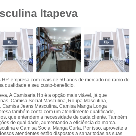
Camisa Preta Masculina
Camisa Slim 
sculina Itapeva
Camisa Branca Plus Size
Camisa Jeans Ma
Camisa Manga Longa Plus Size Masculina
Camisa Social Branca Plus Size
Camisa Social Plus Size
Cam
Camisa Xadrez Masculina Plus Size
Camisa 
Camisa Masculina Manga Curta Slim Fit
Cam
Camisa Slim Fit
Camisa Slim Fit Luxo
C
es HP, empresa com mais de 50 anos de mercado no ramo de
a qualidade e seu custo-benefício.
Camisa Social Masculina Slim Fit
Camisa S
va, A Camisaria Hp é a opção mais viável, já que
Camisa Social Slim Fit Masculina
Camisa Su
inas, Camisa Social Masculina, Roupa Masculina,
s, Camisa Jeans Masculina, Camisa Manga Longa
Camisa Branca Slim Masculina
presa também conta com um atendimento qualificado,
osos, que entendem a necessidade de cada cliente. Também
Camisa Jeans Slim Masculin
ações de qualidade, aumentando a eficiência da marca.
lina e Camisa Social Manga Curta. Por isso, aproveite a
Camisa Masculina Slim Fit Manga Lo
Nossos atendentes estão dispostos a sanar todas as suas