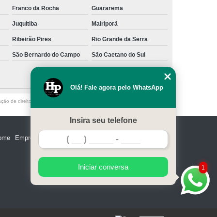
Franco da Rocha
Guararema
Juquitiba
Mairiporã
Ribeirão Pires
Rio Grande da Serra
São Bernardo do Campo
São Caetano do Sul
Olá! Fale agora pelo WhatsApp
ação de direito autoral – artigo 184 do Código Penal –
Lei 9610/98 - Lei de
Insira seu telefone
ome
Empresa
Missão
Serviços
Contato
Mapa do site
Iniciar conversa
1