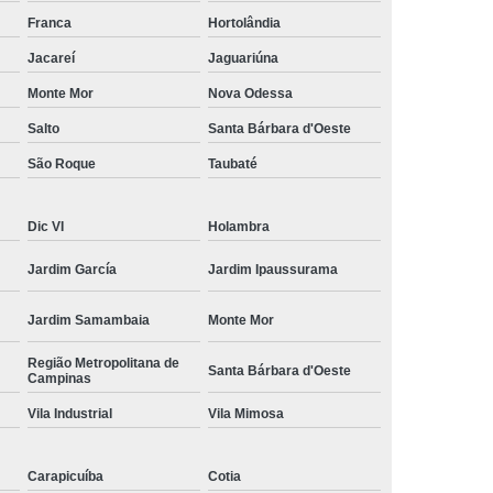
amisa Social
Moda Masculina Esporte Fino
Franca
Hortolândia
ina Social
Moda Plus Size Masculina
Jacareí
Jaguariúna
 Masculinas
Roupas Estilosas Masculinas
Monte Mor
Nova Odessa
Salto
Santa Bárbara d'Oeste
da Moda
Roupas Masculinas Esporte Fino
São Roque
Taubaté
Roupas Masculinas na Moda
Roupas Masculinas para Revenda
Dic VI
Holambra
ulinas Social
Roupas Sociais Masculinas
Jardim García
Jardim Ipaussurama
Jardim Samambaia
Monte Mor
Região Metropolitana de
Santa Bárbara d'Oeste
Campinas
Vila Industrial
Vila Mimosa
Carapicuíba
Cotia