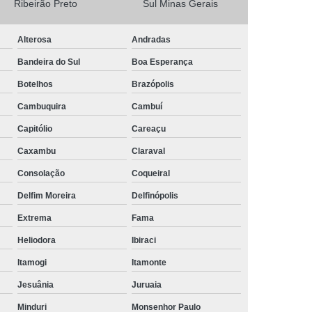
Ribeirão Preto
Sul Minas Gerais
Camisa Masculina Social Manga Longa
Alterosa
Andradas
Camisa Social Manga Longa
Bandeira do Sul
Boa Esperança
a
Camisa Social Manga Longa Preta
Botelhos
Brazópolis
Camisa Social Masculina Preta Manga Longa
Cambuquira
Cambuí
Camisa a Rigor Social Masculina
Capitólio
Careaçu
misa Social Branca Masculina
Caxambu
Claraval
a
Camisa Social Jeans Masculina
Consolação
Coqueiral
misa Social Masculina a Rigor
Delfim Moreira
Delfinópolis
Camisa Social Masculina Manga Curta
Extrema
Fama
Camisa Social Masculina Slim
Heliodora
Ibiraci
a Manga Longa Social Masculina Preço
Itamogi
Itamonte
misa Social Branca Masculina Preço
Jesuânia
Juruaia
o
Camisa Social Jeans Masculina Preço
Minduri
Monsenhor Paulo