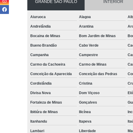
GRANDE SÃO PAULO
INTERIOR
Aiuruoca
Alagoa
Alb
Andrelândia
Arantina
Ar
Bocaina de Minas
Bom Jardim de Minas
Bo
Bueno Brandão
Cabo Verde
Ca
Campanha
Campestre
Ca
Carmo da Cachoeira
Carmo de Minas
Ca
Conceição da Aparecida
Conceição das Pedras
Co
Cordislândia
Cristina
Cru
Divisa Nova
Dom Viçoso
El
Fortaleza de Minas
Gonçalves
Gu
Ibitiúra de Minas
Ilicínea
Inc
Itanhandu
Itapeva
Ita
Lambari
Liberdade
Ma