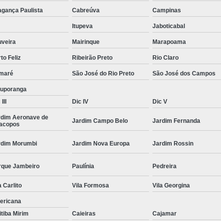
Moda Masculina Camisa
Moda Masculina C
agança Paulista
Cabreúva
Campinas
Moda Masculina Inverno
Moda Mascul
Itupeva
Jaboticabal
Moda Social Masculina
Roupas Elegantes
uveira
Mairinque
Marapoama
to Feliz
Ribeirão Preto
Rio Claro
Roupas Masculinas
Roupas Masculinas 
maré
São José do Rio Preto
São José dos Campos
Roupas Masculinas Estilosas
tuporanga
Roupas Masculinas no Atacado
III
Dic IV
Dic V
Roupas Masculinas Plus Size
Roupas Masc
rdim Aeronave de
Jardim Campo Belo
Jardim Fernanda
racopos
rdim Morumbi
Jardim Nova Europa
Jardim Rossin
rque Jambeiro
Paulínia
Pedreira
a Carlito
Vila Formosa
Vila Georgina
ericana
itiba Mirim
Caieiras
Cajamar