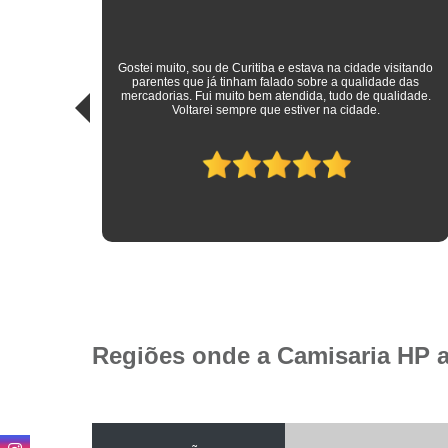
sitando
 das
Roupas sociais de excelente qualidade e preço mais do que
idade.
justo! Atendimento ímpar!
Regiões onde a Camisaria HP 