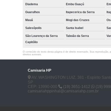
Diadema
Embu Guaçú
Em
Guarulhos
Itapecerica da Serra
Ita
Mauá
Mogi das Cruzes
Os
Salesópolis
Santa Isabel
Sa
São Lourenço da Serra
Taboão da Serra
Va
Capitólio
O conteúdo do texto desta página é de direito reservado. Sua reprodução, pa
direitos autorais
.
Camisaria HP
AV. WASHINGTON LUIZ, 381 - Espírito Santo
SP
CEP: 13990-000
(19) 3651-1412
(19) 99
camisariahppinhal@camisariahp.com.br