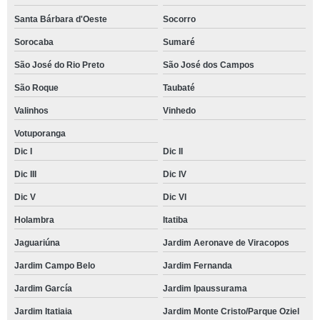
Santa Bárbara d'Oeste
Socorro
Sorocaba
Sumaré
São José do Rio Preto
São José dos Campos
São Roque
Taubaté
Valinhos
Vinhedo
Votuporanga
Dic I
Dic II
Dic III
Dic IV
Dic V
Dic VI
Holambra
Itatiba
Jaguariúna
Jardim Aeronave de Viracopos
Jardim Campo Belo
Jardim Fernanda
Jardim García
Jardim Ipaussurama
Jardim Itatiaia
Jardim Monte Cristo/Parque Oziel