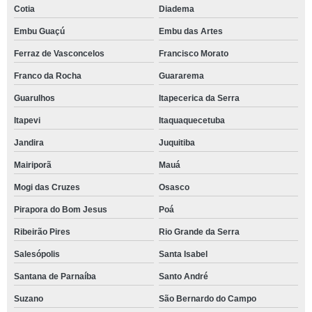
Cotia
Diadema
Embu Guaçú
Embu das Artes
Ferraz de Vasconcelos
Francisco Morato
Franco da Rocha
Guararema
Guarulhos
Itapecerica da Serra
Itapevi
Itaquaquecetuba
Jandira
Juquitiba
Mairiporã
Mauá
Mogi das Cruzes
Osasco
Pirapora do Bom Jesus
Poá
Ribeirão Pires
Rio Grande da Serra
Salesópolis
Santa Isabel
Santana de Parnaíba
Santo André
Suzano
São Bernardo do Campo