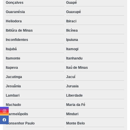
Gonçalves
Guapé
Guaranésia
Guaxupé
Heliodora
Ibiraci
Ibitiúra de Minas
Ilicínea
Inconfidentes
Ipuiuna
Itajubá
Itamogi
Itamonte
Itanhandu
Itapeva
Itaú de Minas
Jacutinga
Jacuí
Jesuânia
Juruaia
Lambari
Liberdade
Machado
Maria da Fé
Marmelópolis
Minduri
Monsenhor Paulo
Monte Belo