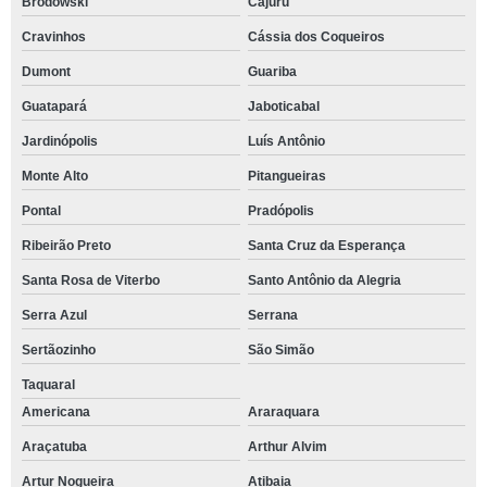
Brodowski
Cajuru
Cravinhos
Cássia dos Coqueiros
Dumont
Guariba
Guatapará
Jaboticabal
Jardinópolis
Luís Antônio
Monte Alto
Pitangueiras
Pontal
Pradópolis
Ribeirão Preto
Santa Cruz da Esperança
Santa Rosa de Viterbo
Santo Antônio da Alegria
Serra Azul
Serrana
Sertãozinho
São Simão
Taquaral
Americana
Araraquara
Araçatuba
Arthur Alvim
Artur Nogueira
Atibaia