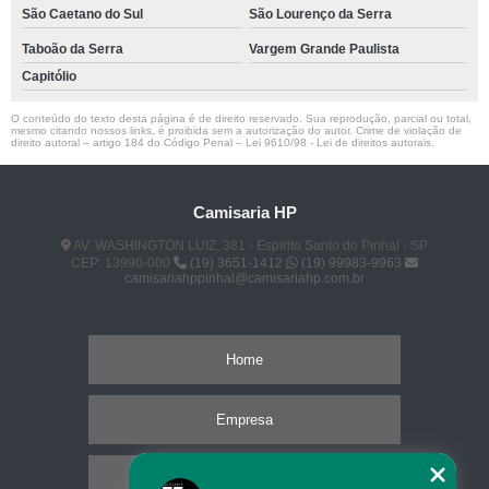
São Caetano do Sul
São Lourenço da Serra
Taboão da Serra
Vargem Grande Paulista
Capitólio
O conteúdo do texto desta página é de direito reservado. Sua reprodução, parcial ou total,
mesmo citando nossos links, é proibida sem a autorização do autor. Crime de violação de
direito autoral – artigo 184 do Código Penal –
Lei 9610/98 - Lei de direitos autorais
.
Camisaria HP
AV. WASHINGTON LUIZ, 381 - Espírito Santo do Pinhal - SP
CEP: 13990-000
(19) 3651-1412
(19) 99983-9963
camisariahppinhal@camisariahp.com.br
Home
Empresa
Missão