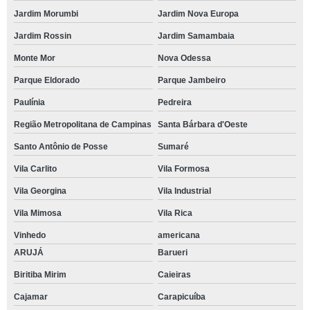
Jardim Morumbi
Jardim Nova Europa
Jardim Rossin
Jardim Samambaia
Monte Mor
Nova Odessa
Parque Eldorado
Parque Jambeiro
Paulínia
Pedreira
Região Metropolitana de Campinas
Santa Bárbara d'Oeste
Santo Antônio de Posse
Sumaré
Vila Carlito
Vila Formosa
Vila Georgina
Vila Industrial
Vila Mimosa
Vila Rica
Vinhedo
americana
ARUJÁ
Barueri
Biritiba Mirim
Caieiras
Cajamar
Carapicuíba