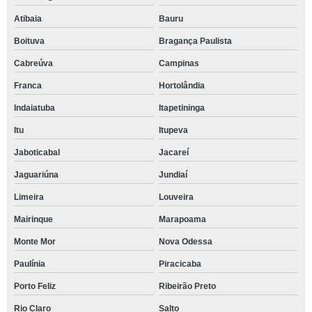
Atibaia
Bauru
Boituva
Bragança Paulista
Cabreúva
Campinas
Franca
Hortolândia
Indaiatuba
Itapetininga
Itu
Itupeva
Jaboticabal
Jacareí
Jaguariúna
Jundiaí
Limeira
Louveira
Mairinque
Marapoama
Monte Mor
Nova Odessa
Paulínia
Piracicaba
Porto Feliz
Ribeirão Preto
Rio Claro
Salto