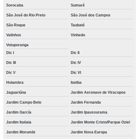
Sorocaba
Sumaré
São José do Rio Preto
São José dos Campos
São Roque
Taubaté
Valinhos
Vinhedo
Votuporanga
Dic I
Dic II
Dic III
Dic IV
Dic V
Dic VI
Holambra
Itatiba
Jaguariúna
Jardim Aeronave de Viracopos
Jardim Campo Belo
Jardim Fernanda
Jardim García
Jardim Ipaussurama
Jardim Itatiaia
Jardim Monte Cristo/Parque Oziel
Jardim Morumbi
Jardim Nova Europa