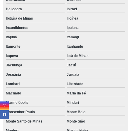
Heliodora
Ibiraci
Ibitiúra de Minas
Ilicínea
Inconfidentes
Ipuiuna
Itajubá
Itamogi
Itamonte
Itanhandu
Itapeva
Itaú de Minas
Jacutinga
Jacuí
Jesuânia
Juruaia
Lambari
Liberdade
Machado
Maria da Fé
Marmelópolis
Minduri
Monsenhor Paulo
Monte Belo
Monte Santo de Minas
Monte Sião
Munhoz
Muzambinho