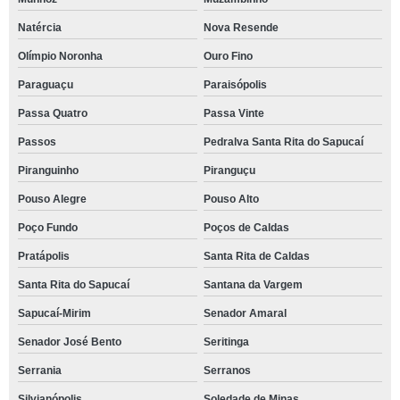
Natércia
Nova Resende
Olímpio Noronha
Ouro Fino
Paraguaçu
Paraisópolis
Passa Quatro
Passa Vinte
Passos
Pedralva Santa Rita do Sapucaí
Piranguinho
Piranguçu
Pouso Alegre
Pouso Alto
Poço Fundo
Poços de Caldas
Pratápolis
Santa Rita de Caldas
Santa Rita do Sapucaí
Santana da Vargem
Sapucaí-Mirim
Senador Amaral
Senador José Bento
Seritinga
Serrania
Serranos
Silvianópolis
Soledade de Minas