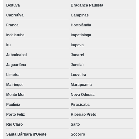
Boituva
Bragança Paulista
Cabreúva
Campinas
Franca
Hortolândia
Indaiatuba
Itapetininga
Itu
Itupeva
Jaboticabal
Jacareí
Jaguariúna
Jundiaí
Limeira
Louveira
Mairinque
Marapoama
Monte Mor
Nova Odessa
Paulínia
Piracicaba
Porto Feliz
Ribeirão Preto
Rio Claro
Salto
Santa Bárbara d'Oeste
Socorro