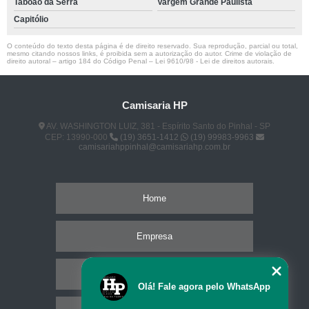
Taboão da Serra
Vargem Grande Paulista
Capitólio
O conteúdo do texto desta página é de direito reservado. Sua reprodução, parcial ou total,
mesmo citando nossos links, é proibida sem a autorização do autor. Crime de violação de
direito autoral – artigo 184 do Código Penal –
Lei 9610/98 - Lei de direitos autorais
.
Camisaria HP
AV. WASHINGTON LUIZ, 381 - Espírito Santo do Pinhal - SP
CEP: 13990-000
(19) 3651-1412
(19) 99983-9963
camisariahppinhal@camisariahp.com.br
Home
Empresa
Missão
Olá! Fale agora pelo WhatsApp