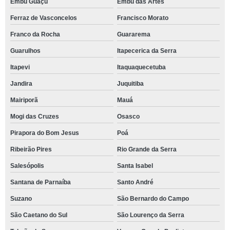
Embu Guaçú
Embu das Artes
Ferraz de Vasconcelos
Francisco Morato
Franco da Rocha
Guararema
Guarulhos
Itapecerica da Serra
Itapevi
Itaquaquecetuba
Jandira
Juquitiba
Mairiporã
Mauá
Mogi das Cruzes
Osasco
Pirapora do Bom Jesus
Poá
Ribeirão Pires
Rio Grande da Serra
Salesópolis
Santa Isabel
Santana de Parnaíba
Santo André
Suzano
São Bernardo do Campo
São Caetano do Sul
São Lourenço da Serra