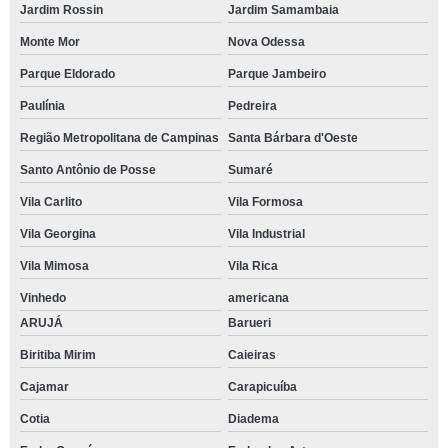
Jardim Rossin
Jardim Samambaia
Monte Mor
Nova Odessa
Parque Eldorado
Parque Jambeiro
Paulínia
Pedreira
Região Metropolitana de Campinas
Santa Bárbara d'Oeste
Santo Antônio de Posse
Sumaré
Vila Carlito
Vila Formosa
Vila Georgina
Vila Industrial
Vila Mimosa
Vila Rica
Vinhedo
americana
ARUJÁ
Barueri
Biritiba Mirim
Caieiras
Cajamar
Carapicuíba
Cotia
Diadema