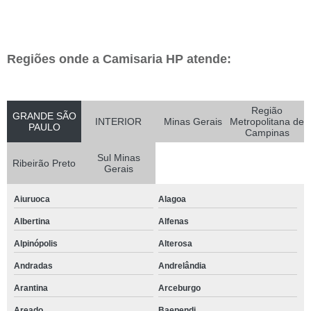
Regiões onde a Camisaria HP atende:
Região
GRANDE SÃO
INTERIOR
Minas Gerais
Metropolitana de
PAULO
Campinas
Sul Minas
Ribeirão Preto
Gerais
Aiuruoca
Alagoa
Albertina
Alfenas
Alpinópolis
Alterosa
Andradas
Andrelândia
Arantina
Arceburgo
Areado
Baependi