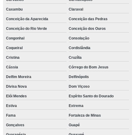
Caxambu
Claraval
Conceição da Aparecida
Conceição das Pedras
Conceição do Rio Verde
Conceição dos Ouros
Congonhal
Consolação
Coqueiral
Cordislândia
Cristina
Cruzília
Cássia
Córrego do Bom Jesus
Delfim Moreira
Delfinópolis
Divisa Nova
Dom Viçoso
Elói Mendes
Espírito Santo do Dourado
Estiva
Extrema
Fama
Fortaleza de Minas
Gonçalves
Guapé
Guaranésia
Guaxupé