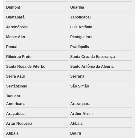
Dumont
Guariba
Guatapará
Jaboticabal
Jardinópolis
Luís Antônio
Monte Alto
Pitangueiras
Pontal
Pradópolis
Ribeirão Preto
Santa Cruz da Esperança
Santa Rosa de Viterbo
Santo Antônio da Alegria
Serra Azul
Serrana
Sertãozinho
São Simão
Taquaral
Americana
Araraquara
Araçatuba
Arthur Alvim
Artur Nogueira
Atibaia
Atibaia
Bauru