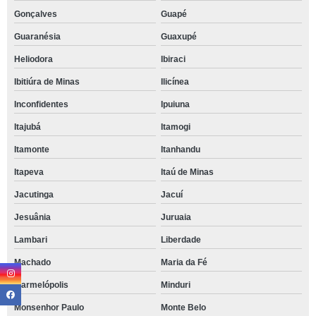
Gonçalves
Guapé
Guaranésia
Guaxupé
Heliodora
Ibiraci
Ibitiúra de Minas
Ilicínea
Inconfidentes
Ipuiuna
Itajubá
Itamogi
Itamonte
Itanhandu
Itapeva
Itaú de Minas
Jacutinga
Jacuí
Jesuânia
Juruaia
Lambari
Liberdade
Machado
Maria da Fé
Marmelópolis
Minduri
Monsenhor Paulo
Monte Belo