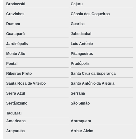
Brodowski
Cajuru
Cravinhos
Cássia dos Coqueiros
Dumont
Guariba
Guatapará
Jaboticabal
Jardinópolis
Luís Antônio
Monte Alto
Pitangueiras
Pontal
Pradópolis
Ribeirão Preto
Santa Cruz da Esperança
Santa Rosa de Viterbo
Santo Antônio da Alegria
Serra Azul
Serrana
Sertãozinho
São Simão
Taquaral
Americana
Araraquara
Araçatuba
Arthur Alvim