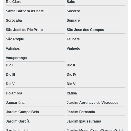
Rio Claro
Salto
Santa Bárbara d'Oeste
Socorro
Sorocaba
Sumaré
São José do Rio Preto
São José dos Campos
São Roque
Taubaté
Valinhos
Vinhedo
Votuporanga
Dic I
Dic II
Dic III
Dic IV
Dic V
Dic VI
Holambra
Itatiba
Jaguariúna
Jardim Aeronave de Viracopos
Jardim Campo Belo
Jardim Fernanda
Jardim García
Jardim Ipaussurama
Jardim Itatiaia
Jardim Monte Cristo/Parque Oziel