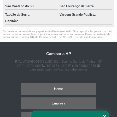
São Caetano do Sul
São Lourenço da Serra
Taboão da Serra
Vargem Grande Paulista
Capitólio
O conteúdo do texto desta página é de direito reservado. Sua reprodução, parcial ou total,
mesmo citando nossos links, é proibida sem a autorização do autor. Crime de violação de
direito autoral – artigo 184 do Código Penal –
Lei 9610/98 - Lei de direitos autorais
.
Camisaria HP
AV. WASHINGTON LUIZ, 381 - Espírito Santo do Pinhal - SP
CEP: 13990-000
(19) 3651-1412
(19) 99983-9963
camisariahppinhal@camisariahp.com.br
Home
Empresa