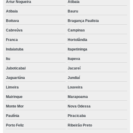
Artur Nogueira
Atibaia
Atibaia
Bauru
Boituva
Bragança Paulista
Cabreúva
Campinas
Franca
Hortolândia
Indaiatuba
Itapetininga
Itu
Itupeva
Jaboticabal
Jacareí
Jaguariúna
Jundiaí
Limeira
Louveira
Mairinque
Marapoama
Monte Mor
Nova Odessa
Paulínia
Piracicaba
Porto Feliz
Ribeirão Preto