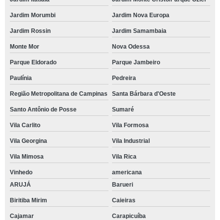
Jardim Morumbi
Jardim Nova Europa
Jardim Rossin
Jardim Samambaia
Monte Mor
Nova Odessa
Parque Eldorado
Parque Jambeiro
Paulínia
Pedreira
Região Metropolitana de Campinas
Santa Bárbara d'Oeste
Santo Antônio de Posse
Sumaré
Vila Carlito
Vila Formosa
Vila Georgina
Vila Industrial
Vila Mimosa
Vila Rica
Vinhedo
americana
ARUJÁ
Barueri
Biritiba Mirim
Caieiras
Cajamar
Carapicuíba