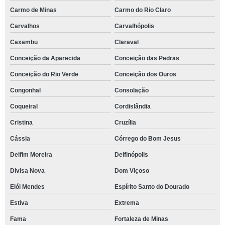
Carmo de Minas
Carmo do Rio Claro
Carvalhos
Carvalhópolis
Caxambu
Claraval
Conceição da Aparecida
Conceição das Pedras
Conceição do Rio Verde
Conceição dos Ouros
Congonhal
Consolação
Coqueiral
Cordislândia
Cristina
Cruzília
Cássia
Córrego do Bom Jesus
Delfim Moreira
Delfinópolis
Divisa Nova
Dom Viçoso
Elói Mendes
Espírito Santo do Dourado
Estiva
Extrema
Fama
Fortaleza de Minas