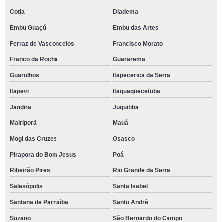
Cotia
Diadema
Embu Guaçú
Embu das Artes
Ferraz de Vasconcelos
Francisco Morato
Franco da Rocha
Guararema
Guarulhos
Itapecerica da Serra
Itapevi
Itaquaquecetuba
Jandira
Juquitiba
Mairiporã
Mauá
Mogi das Cruzes
Osasco
Pirapora do Bom Jesus
Poá
Ribeirão Pires
Rio Grande da Serra
Salesópolis
Santa Isabel
Santana de Parnaíba
Santo André
Suzano
São Bernardo do Campo