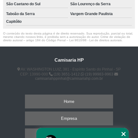
São Caetano do Sul
São Lourenço da Serra
Taboão da Serra
Vargem Grande Paulista
Capitólio
O conteúdo do texto desta página é de direito reservado. Sua reprodução, parcial ou total,
mesmo citando nossos links, é proibida sem a autorização do autor. Crime de violação de
direito autoral – artigo 184 do Código Penal –
Lei 9610/98 - Lei de direitos autorais
.
Camisaria HP
AV. WASHINGTON LUIZ, 381 - Espírito Santo do Pinhal - SP
CEP: 13990-000
(19) 3651-1412
(19) 99983-9963
camisariahppinhal@camisariahp.com.br
Home
Empresa
Missão