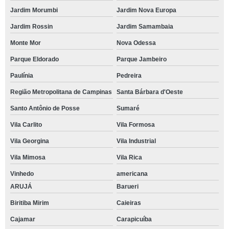
Jardim Morumbi
Jardim Nova Europa
Jardim Rossin
Jardim Samambaia
Monte Mor
Nova Odessa
Parque Eldorado
Parque Jambeiro
Paulínia
Pedreira
Região Metropolitana de Campinas
Santa Bárbara d'Oeste
Santo Antônio de Posse
Sumaré
Vila Carlito
Vila Formosa
Vila Georgina
Vila Industrial
Vila Mimosa
Vila Rica
Vinhedo
americana
ARUJÁ
Barueri
Biritiba Mirim
Caieiras
Cajamar
Carapicuíba