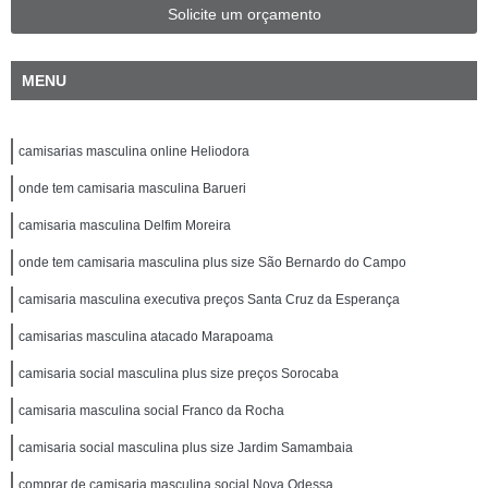
Solicite um orçamento
MENU
camisarias masculina online Heliodora
onde tem camisaria masculina Barueri
camisaria masculina Delfim Moreira
onde tem camisaria masculina plus size São Bernardo do Campo
camisaria masculina executiva preços Santa Cruz da Esperança
camisarias masculina atacado Marapoama
camisaria social masculina plus size preços Sorocaba
camisaria masculina social Franco da Rocha
camisaria social masculina plus size Jardim Samambaia
comprar de camisaria masculina social Nova Odessa