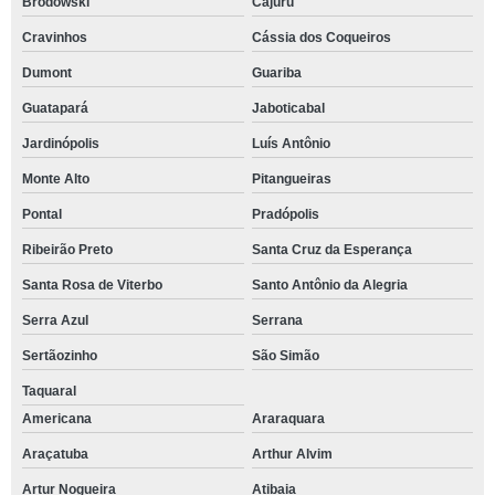
Brodowski
Cajuru
Cravinhos
Cássia dos Coqueiros
Dumont
Guariba
Guatapará
Jaboticabal
Jardinópolis
Luís Antônio
Monte Alto
Pitangueiras
Pontal
Pradópolis
Ribeirão Preto
Santa Cruz da Esperança
Santa Rosa de Viterbo
Santo Antônio da Alegria
Serra Azul
Serrana
Sertãozinho
São Simão
Taquaral
Americana
Araraquara
Araçatuba
Arthur Alvim
Artur Nogueira
Atibaia