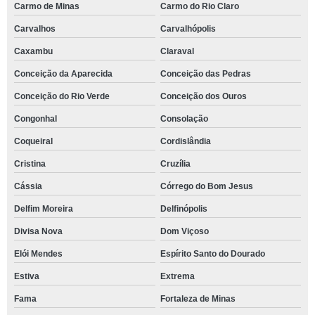
Carmo de Minas
Carmo do Rio Claro
Carvalhos
Carvalhópolis
Caxambu
Claraval
Conceição da Aparecida
Conceição das Pedras
Conceição do Rio Verde
Conceição dos Ouros
Congonhal
Consolação
Coqueiral
Cordislândia
Cristina
Cruzília
Cássia
Córrego do Bom Jesus
Delfim Moreira
Delfinópolis
Divisa Nova
Dom Viçoso
Elói Mendes
Espírito Santo do Dourado
Estiva
Extrema
Fama
Fortaleza de Minas