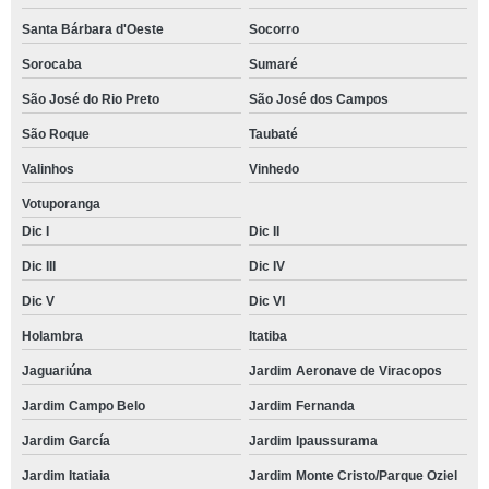
Santa Bárbara d'Oeste
Socorro
Sorocaba
Sumaré
São José do Rio Preto
São José dos Campos
São Roque
Taubaté
Valinhos
Vinhedo
Votuporanga
Dic I
Dic II
Dic III
Dic IV
Dic V
Dic VI
Holambra
Itatiba
Jaguariúna
Jardim Aeronave de Viracopos
Jardim Campo Belo
Jardim Fernanda
Jardim García
Jardim Ipaussurama
Jardim Itatiaia
Jardim Monte Cristo/Parque Oziel