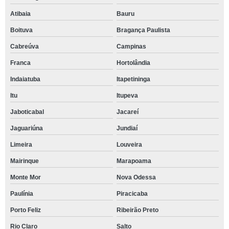
Atibaia
Bauru
Boituva
Bragança Paulista
Cabreúva
Campinas
Franca
Hortolândia
Indaiatuba
Itapetininga
Itu
Itupeva
Jaboticabal
Jacareí
Jaguariúna
Jundiaí
Limeira
Louveira
Mairinque
Marapoama
Monte Mor
Nova Odessa
Paulínia
Piracicaba
Porto Feliz
Ribeirão Preto
Rio Claro
Salto