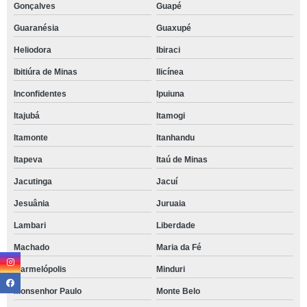
Gonçalves
Guapé
Guaranésia
Guaxupé
Heliodora
Ibiraci
Ibitiúra de Minas
Ilicínea
Inconfidentes
Ipuiuna
Itajubá
Itamogi
Itamonte
Itanhandu
Itapeva
Itaú de Minas
Jacutinga
Jacuí
Jesuânia
Juruaia
Lambari
Liberdade
Machado
Maria da Fé
Marmelópolis
Minduri
Monsenhor Paulo
Monte Belo