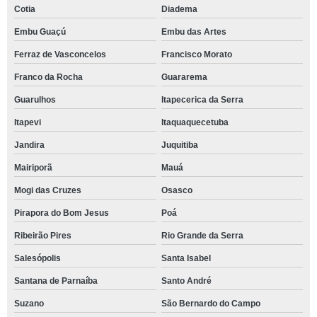
Cotia
Diadema
Embu Guaçú
Embu das Artes
Ferraz de Vasconcelos
Francisco Morato
Franco da Rocha
Guararema
Guarulhos
Itapecerica da Serra
Itapevi
Itaquaquecetuba
Jandira
Juquitiba
Mairiporã
Mauá
Mogi das Cruzes
Osasco
Pirapora do Bom Jesus
Poá
Ribeirão Pires
Rio Grande da Serra
Salesópolis
Santa Isabel
Santana de Parnaíba
Santo André
Suzano
São Bernardo do Campo