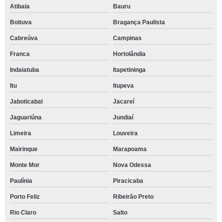
Atibaia
Bauru
Boituva
Bragança Paulista
Cabreúva
Campinas
Franca
Hortolândia
Indaiatuba
Itapetininga
Itu
Itupeva
Jaboticabal
Jacareí
Jaguariúna
Jundiaí
Limeira
Louveira
Mairinque
Marapoama
Monte Mor
Nova Odessa
Paulínia
Piracicaba
Porto Feliz
Ribeirão Preto
Rio Claro
Salto