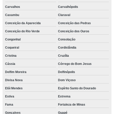
Carvalhos
Carvalhópolis
Caxambu
Claraval
Conceição da Aparecida
Conceição das Pedras
Conceição do Rio Verde
Conceição dos Ouros
Congonhal
Consolação
Coqueiral
Cordislândia
Cristina
Cruzília
Cássia
Córrego do Bom Jesus
Delfim Moreira
Delfinópolis
Divisa Nova
Dom Viçoso
Elói Mendes
Espírito Santo do Dourado
Estiva
Extrema
Fama
Fortaleza de Minas
Gonçalves
Guapé