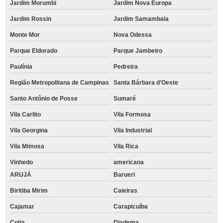
Jardim Morumbi
Jardim Nova Europa
Jardim Rossin
Jardim Samambaia
Monte Mor
Nova Odessa
Parque Eldorado
Parque Jambeiro
Paulínia
Pedreira
Região Metropolitana de Campinas
Santa Bárbara d'Oeste
Santo Antônio de Posse
Sumaré
Vila Carlito
Vila Formosa
Vila Georgina
Vila Industrial
Vila Mimosa
Vila Rica
Vinhedo
americana
ARUJÁ
Barueri
Biritiba Mirim
Caieiras
Cajamar
Carapicuíba
Cotia
Diadema