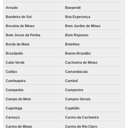
Areado
Baependi
Bandeira do Sul
Boa Esperança
Bocaina de Minas
Bom Jardim de Minas
Bom Jesus da Penha
Bom Repouso
Borda da Mata
Botelhos
Brazópolis
Bueno Brandão
Cabo Verde
Cachoeira de Minas
Caldas
Camanducaia
Cambuquira
Cambuí
Campanha
Campestre
Campo do Meio
Campos Gerais
Capetinga
Capitólio
Careaçu
Carmo da Cachoeira
Carmo de Minas
Carmo do Rio Claro