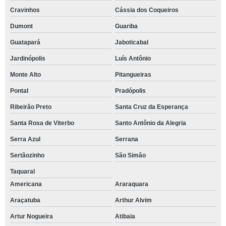
Cravinhos
Cássia dos Coqueiros
Dumont
Guariba
Guatapará
Jaboticabal
Jardinópolis
Luís Antônio
Monte Alto
Pitangueiras
Pontal
Pradópolis
Ribeirão Preto
Santa Cruz da Esperança
Santa Rosa de Viterbo
Santo Antônio da Alegria
Serra Azul
Serrana
Sertãozinho
São Simão
Taquaral
Americana
Araraquara
Araçatuba
Arthur Alvim
Artur Nogueira
Atibaia