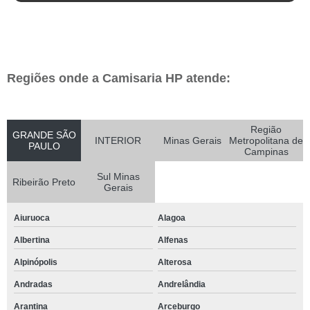
Regiões onde a Camisaria HP atende:
Região
GRANDE SÃO
INTERIOR
Minas Gerais
Metropolitana de
PAULO
Campinas
Sul Minas
Ribeirão Preto
Gerais
Aiuruoca
Alagoa
Albertina
Alfenas
Alpinópolis
Alterosa
Andradas
Andrelândia
Arantina
Arceburgo