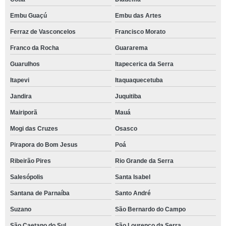
Embu Guaçú
Embu das Artes
Ferraz de Vasconcelos
Francisco Morato
Franco da Rocha
Guararema
Guarulhos
Itapecerica da Serra
Itapevi
Itaquaquecetuba
Jandira
Juquitiba
Mairiporã
Mauá
Mogi das Cruzes
Osasco
Pirapora do Bom Jesus
Poá
Ribeirão Pires
Rio Grande da Serra
Salesópolis
Santa Isabel
Santana de Parnaíba
Santo André
Suzano
São Bernardo do Campo
São Caetano do Sul
São Lourenço da Serra