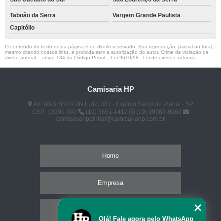
Taboão da Serra
Vargem Grande Paulista
Capitólio
O conteúdo do texto desta página é de direito reservado. Sua reprodução, parcial ou total,
mesmo citando nossos links, é proibida sem a autorização do autor. Crime de violação de
direito autoral – artigo 184 do Código Penal –
Lei 9610/98 - Lei de direitos autorais
.
Camisaria HP
AV. WASHINGTON LUIZ, 381 - Espírito Santo do Pinhal - SP
CEP: 13990-000
(19) 3651-1412
(19) 99983-9963
camisariahppinhal@camisariahp.com.br
Home
Empresa
Missão
Olá! Fale agora pelo WhatsApp