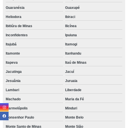
Guaranésia
Guaxupé
Heliodora
Ibiraci
Ibitiúra de Minas
Ilicínea
Inconfidentes
Ipuiuna
Itajubá
Itamogi
Itamonte
Itanhandu
Itapeva
Itaú de Minas
Jacutinga
Jacuí
Jesuânia
Juruaia
Lambari
Liberdade
Machado
Maria da Fé
Marmelópolis
Minduri
Monsenhor Paulo
Monte Belo
Monte Santo de Minas
Monte Sião