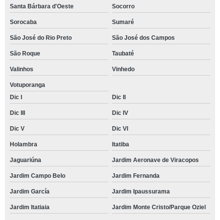
Santa Bárbara d'Oeste
Socorro
Sorocaba
Sumaré
São José do Rio Preto
São José dos Campos
São Roque
Taubaté
Valinhos
Vinhedo
Votuporanga
Dic I
Dic II
Dic III
Dic IV
Dic V
Dic VI
Holambra
Itatiba
Jaguariúna
Jardim Aeronave de Viracopos
Jardim Campo Belo
Jardim Fernanda
Jardim García
Jardim Ipaussurama
Jardim Itatiaia
Jardim Monte Cristo/Parque Oziel