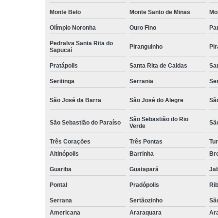
Monte Belo
Monte Santo de Minas
Mo
Olímpio Noronha
Ouro Fino
Pa
Pedralva Santa Rita do
Piranguinho
Pi
Sapucaí
Pratápolis
Santa Rita de Caldas
San
Seritinga
Serrania
Se
São José da Barra
São José do Alegre
São
São Sebastião do Rio
São Sebastião do Paraíso
Sã
Verde
Três Corações
Três Pontas
Tur
Altinópolis
Barrinha
Br
Guariba
Guatapará
Jab
Pontal
Pradópolis
Rib
Serrana
Sertãozinho
Sã
Americana
Araraquara
Ar