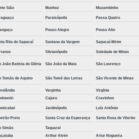
Camisa Social Masculina Estampada Preço
nte Sião
Munhoz
Muzambinho
Camisa Social Masculina Manga Longa 
raguaçu
Paraisópolis
Passa Quatro
Camisa Social Masculina Preta Preço
ranguçu
Pouso Alegre
Pouso Alto
Camisa Social Preta Masculina 
ta Rita do Sapucaí
Santana da Vargem
Sapucaí-Mirim
Fábrica Camisa Masculina Soc
rranos
Silvianópolis
Soledade de Minas
Fábrica Camisa Social Masculina
Fábrica de
 João Batista do Glória
São João da Mata
São Lourenço
Fábrica de Camisa Social de Homem
o Tomás de Aquino
São Tomé das Letras
São Vicente de Minas
Fábrica de Camisa Social para Hom
volândia
Varginha
Virgínia
Loja com Moda Masculina
Loja de Moda 
odowski
Cajuru
Cravinhos
Loja Executivo Moda Masculina
Loja Moda
oticabal
Jardinópolis
Luís Antônio
Loja Moda Masculina Online
Loja Moda Mas
eirão Preto
Santa Cruz da Esperança
Santa Rosa de Viterbo
Moda Masculina Loja
Moda Atual 
o Simão
Taquaral
Moda Casual Masculina
Moda Je
açatuba
Arthur Alvim
Artur Nogueira