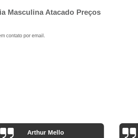
Camisa Slim com Elastano Masculina
ia Masculina Atacado Preços
Camisa Social Masculina Slim Branca
Camisa Social Preta Masculina Slim
Camisa Branca Social
Camisa Branca S
em contato por email.
Camisa Social Branca Manga Curta
Camisa Social Branca Slim
Camisa Social Manga Longa Branca
Camisa Social Masculina Branca Mang
Camisa Branca Masculina Social Preço
Camisa Branca Social Preço
Cami
Camisa Social Branca Masculina Slim
Camisa Social Branca Slim Fit Preço
Ana Eudóxia Cesário de
Camisa Social Manga
Camargo