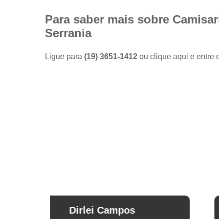
Camisas
sociais
Para saber mais sobre Camisar
masculinas
Serrania
preço
Fábricas
Ligue para
(19) 3651-1412
ou
clique aqui
e entre 
de camisas
Lojas de
modas
masculinas
Modas
masculinas
Roupa
masculina
Arthur Mello