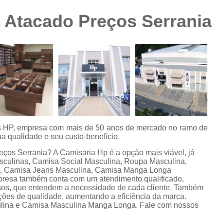
Camisa Preta Masculina
Camisa Slim 
 Atacado Preços Serrania
Camisa Branca Plus Size
Camisa Jeans Ma
Camisa Manga Longa Plus Size Masculina
Camisa Social Branca Plus Size
Camisa Social Plus Size
Cam
Camisa Xadrez Masculina Plus Size
Camisa 
Camisa Masculina Manga Curta Slim Fit
Cam
Camisa Slim Fit
Camisa Slim Fit Luxo
C
es HP, empresa com mais de 50 anos de mercado no ramo de
a qualidade e seu custo-benefício.
Camisa Social Masculina Slim Fit
Camisa S
ços Serrania? A Camisaria Hp é a opção mais viável, já
Camisa Social Slim Fit Masculina
Camisa Su
sculinas, Camisa Social Masculina, Roupa Masculina,
s, Camisa Jeans Masculina, Camisa Manga Longa
Camisa Branca Slim Masculina
presa também conta com um atendimento qualificado,
osos, que entendem a necessidade de cada cliente. Também
Camisa Jeans Slim Masculin
ações de qualidade, aumentando a eficiência da marca.
lina e Camisa Masculina Manga Longa. Fale com nossos
Camisa Masculina Slim Fit Manga Lo