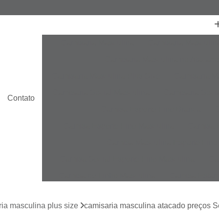
Camisaria Masculina
Camisaria Masculin
Camisaria Masculina no Atacado
Camisaria Masculina Plus Size
Camisaria Ma
Camisaria Social Masculina
Camisaria Socia
Contato
Camisa Esporte Fino Branca
C
Camisa Esporte Fino Masculina
Camisa E
Camisa Masculina Esporte Fino
Camisa Social Esporte Fino Masculina
Ca
Camisa de Linho Masculina
Camisa Estam
Camisa Linho Masculina
Camisa Listrada 
ia masculina plus size
camisaria masculina atacado preços S
Camisa Masculina
Camisa Masculina Es