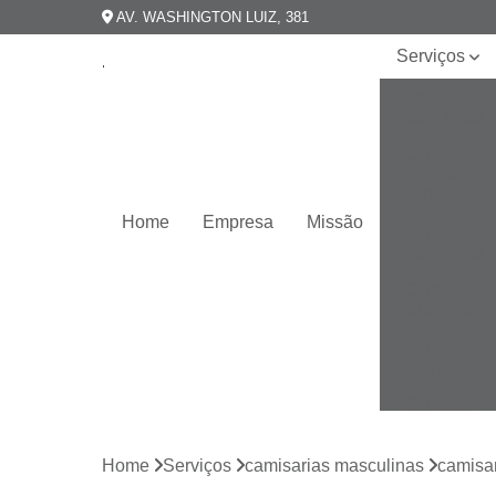
AV. WASHINGTON LUIZ, 381
Serviços
Camisarias
masculinas
Camisas
esporte
fino
Home
Empresa
Missão
Camisas
masculinas
Camisas
plus size
Camisas
slim fit
Camisas
slim
masculina
Home
Serviços
camisarias masculinas
camisar
Camisas