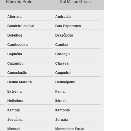
Ribeirão Preto
Sul Minas Gerais
Camisa Masculina Social Manga Longa
Alterosa
Andradas
Camisa Social Manga Longa
Bandeira do Sul
Boa Esperança
a
Camisa Social Manga Longa Preta
Botelhos
Brazópolis
Camisa Social Masculina Preta Manga Longa
Cambuquira
Cambuí
Camisa a Rigor Social Masculina
Capitólio
Careaçu
misa Social Branca Masculina
Caxambu
Claraval
a
Camisa Social Jeans Masculina
Consolação
Coqueiral
misa Social Masculina a Rigor
Delfim Moreira
Delfinópolis
Camisa Social Masculina Manga Curta
Extrema
Fama
Camisa Social Masculina Slim
Heliodora
Ibiraci
a Manga Longa Social Masculina Preço
Itamogi
Itamonte
misa Social Branca Masculina Preço
Jesuânia
Juruaia
o
Camisa Social Jeans Masculina Preço
Minduri
Monsenhor Paulo