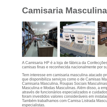
sociais
branca
Camisaria Masculina
Camisas
sociais
branca
preço
Camisas
sociais
listradas
Camisas
sociais
manga
A Camisaria HP é a loja de fábrica da Confecçõ
curta
camisas finas e reconhecida nacionalmente por su
Camisas
Tem interesse em camisaria masculina atacado pre
sociais
que disponibiliza serviços como o de Camisas Ma
manga
Camisaria Masculina, Roupas Sociais Masculina
longa
Masculina e Modas Masculinas. Além disso, a em
através de funcionários especializados e cuidad
Camisas
foram investidos valores consideráveis em instal
sociais
Também trabalhamos com Camisa Listrada Mascu
masculinas
especialistas.