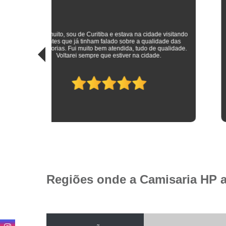
sitando
 das
Roupas sociais de excelente qualidade e preço mais do que
idade.
justo! Atendimento ímpar!
Regiões onde a Camisaria HP 