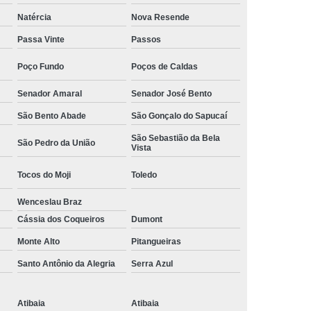
Camisa Social Masculina Manga Curta Preço
Natércia
Nova Resende
Preço
Camisa Social Masculina Preço
Passa Vinte
Passos
Camisa Social Masculina Slim Preço
Poço Fundo
Poços de Caldas
Preço
Camisa Social Fábrica
Senador Amaral
Senador José Bento
ial
Fábrica Camisa Social
São Bento Abade
São Gonçalo do Sapucaí
 Camisa Masculina
Fábrica de Camisa Social
São Sebastião da Bela
São Pedro da União
Vista
Fábrica de Camisa Social Masculina
Tocos do Moji
Toledo
em
Loja de Fábrica Camisa Social
Wenceslau Braz
Masculina
Loja de Moda Masculina Online
Cássia dos Coqueiros
Dumont
 Masculina
Loja Moda Masculina Executivo
Monte Alto
Pitangueiras
culina Social
Loja Virtual Moda Masculina
Santo Antônio da Alegria
Serra Azul
Masculina
Moda Básica Masculina
ans Masculina
Moda Masculina
Atibaia
Atibaia