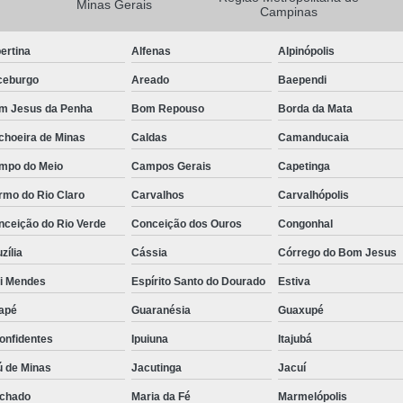
Minas Gerais
Campinas
Camisa Masculina Manga Longa Social
ertina
Alfenas
Alpinópolis
Camisa Social de Manga Longa
ceburgo
Areado
Baependi
Camisa Social Manga Longa Masculin
m Jesus da Penha
Bom Repouso
Borda da Mata
Camisa Social Masculina Manga Longa Lisa
choeira de Minas
Caldas
Camanducaia
Camisa Social Preta Manga Longa
mpo do Meio
Campos Gerais
Capetinga
Camisa Masculina Social
Ca
rmo do Rio Claro
Carvalhos
Carvalhópolis
Camisa Social Estampada Masculin
nceição do Rio Verde
Conceição dos Ouros
Congonhal
Camisa Social Masculina
Ca
zília
Cássia
Córrego do Bom Jesus
Camisa Social Masculina Estampada
ói Mendes
Espírito Santo do Dourado
Estiva
Camisa Social Masculina Preta
apé
Guaranésia
Guaxupé
Camisa Social Preta Masculina
Camis
onfidentes
Ipuiuna
Itajubá
Camisa Masculina Social Preço
Ca
ú de Minas
Jacutinga
Jacuí
Camisa Social Estampada Masculina Preç
chado
Maria da Fé
Marmelópolis