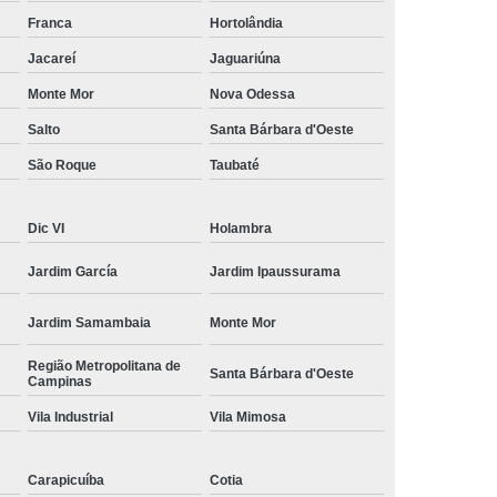
amisa Social
Moda Masculina Esporte Fino
Franca
Hortolândia
ina Social
Moda Plus Size Masculina
Jacareí
Jaguariúna
 Masculinas
Roupas Estilosas Masculinas
Monte Mor
Nova Odessa
Salto
Santa Bárbara d'Oeste
da Moda
Roupas Masculinas Esporte Fino
São Roque
Taubaté
Roupas Masculinas na Moda
Roupas Masculinas para Revenda
Dic VI
Holambra
ulinas Social
Roupas Sociais Masculinas
Jardim García
Jardim Ipaussurama
Jardim Samambaia
Monte Mor
Região Metropolitana de
Santa Bárbara d'Oeste
Campinas
Vila Industrial
Vila Mimosa
Carapicuíba
Cotia