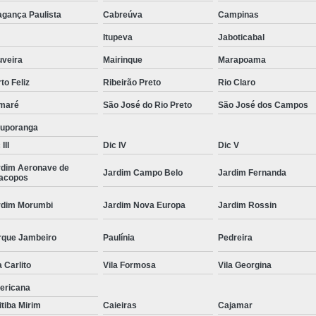
Moda Masculina Camisa
Moda Masculina C
agança Paulista
Cabreúva
Campinas
Moda Masculina Inverno
Moda Mascul
Itupeva
Jaboticabal
Moda Social Masculina
Roupas Elegantes
uveira
Mairinque
Marapoama
to Feliz
Ribeirão Preto
Rio Claro
Roupas Masculinas
Roupas Masculinas 
maré
São José do Rio Preto
São José dos Campos
Roupas Masculinas Estilosas
tuporanga
Roupas Masculinas no Atacado
III
Dic IV
Dic V
Roupas Masculinas Plus Size
Roupas Masc
rdim Aeronave de
Jardim Campo Belo
Jardim Fernanda
racopos
rdim Morumbi
Jardim Nova Europa
Jardim Rossin
rque Jambeiro
Paulínia
Pedreira
a Carlito
Vila Formosa
Vila Georgina
ericana
itiba Mirim
Caieiras
Cajamar