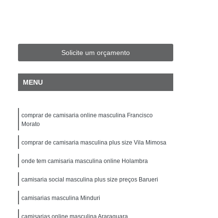
Fit Masculina
Camisa Slim Masculina
sculina Plus Size
Camisa Jeans Plus Size
Camisa Plus Size
Camisa Preta Plus Size
Solicite um orçamento
Camisa Social Masculina Plus Size
isa Social Plus Size Masculina
MENU
Xadrez Plus Size
Camisa Individual Slim Fit
isa Masculina Slim Fit
Camisa Polo Slim Fit
comprar de camisaria online masculina Francisco
amisa Social Masculina Manga Longa Slim Fit
Morato
ocial Slim Fit
Camisa Social Slim Fit Luxo
comprar de camisaria masculina plus size Vila Mimosa
per Slim Fit
Camisa Branca Masculina Slim
onde tem camisaria masculina online Holambra
Camisa de Linho Masculina Slim Fit
camisaria social masculina plus size preços Barueri
a
Camisa Masculina Slim
camisarias masculina Minduri
nga
Camisa Slim Branca Masculina
camisarias online masculina Araraquara