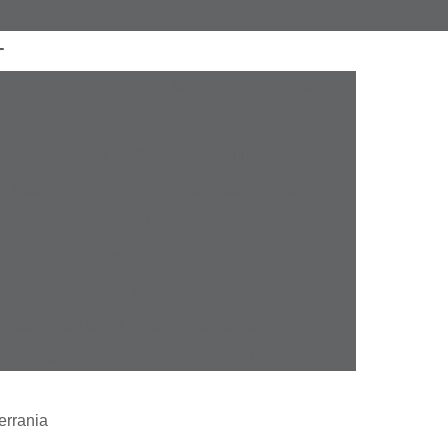
a Atacado
Camisaria Masculina Executiva
Camisaria Masculina Online
sculina Social
Camisaria Online Masculina
l Masculina Plus Size
Camisa Esporte Fino
amisa Esporte Fino Manga Curta
sporte Fino Slim
Camisa Esporte Social
Camisa Social Esporte Fino
misa Social Sport Fino
Camisa Sport Fino
pada Masculina
Camisa Jeans Masculina
Masculina
Camisa Manga Longa Masculina
errania
tampada
Camisa Masculina Manga Longa