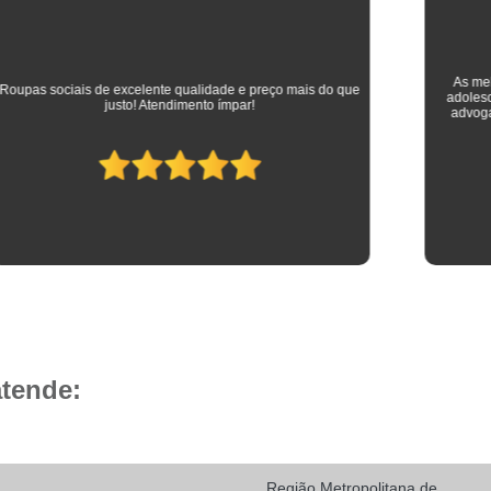
Camisa Social Masculina 
Camisa Social Masculina Branca Preç
Camisa Listrada Masculina Social
Camisa L
As melhores camisas que vestem meus filhos desde a
adolescência até os dias atuais em que trabalham como
Camisa Social Listrada
Camis
advogados. Parabéns à toda equipe da Camisaria HP!
Camisa Social Listrada Masculin
Camisa Social Listrada Preta e Branca
Camisa Social Manga Longa Listrada
Camisa Social Masculina Listrada Preto e Bra
Camisa Social de Manga Curta
Camisa Social Manga Curta
Ca
Camisa Social Manga Curta Estampada
atende:
Camisa Social Manga Curta Preta
Camisa Social Preta Manga Curta
Camisa Manga Longa Masculina Soc
Região Metropolitana de