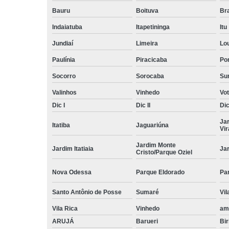
Bauru
Boituva
Br
Indaiatuba
Itapetininga
Itu
Jundiaí
Limeira
Lo
Paulínia
Piracicaba
Por
Socorro
Sorocaba
Su
Valinhos
Vinhedo
Vo
Dic I
Dic II
Dic 
Ja
Itatiba
Jaguariúna
Vi
Jardim Monte
Jardim Itatiaia
Ja
Cristo/Parque Oziel
Nova Odessa
Parque Eldorado
Pa
Santo Antônio de Posse
Sumaré
Vil
Vila Rica
Vinhedo
am
ARUJÁ
Barueri
Bir