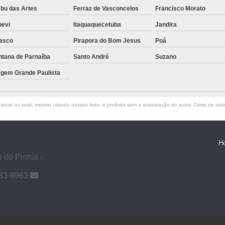
bu das Artes
Ferraz de Vasconcelos
Francisco Morato
pevi
Itaquaquecetuba
Jandira
asco
Pirapora do Bom Jesus
Poá
ntana de Parnaíba
Santo André
Suzano
rgem Grande Paulista
rcial ou total, mesmo citando nossos links, é proibida sem a autorização do autor. Crime de viol
H
 do Pinhal -
983-9963