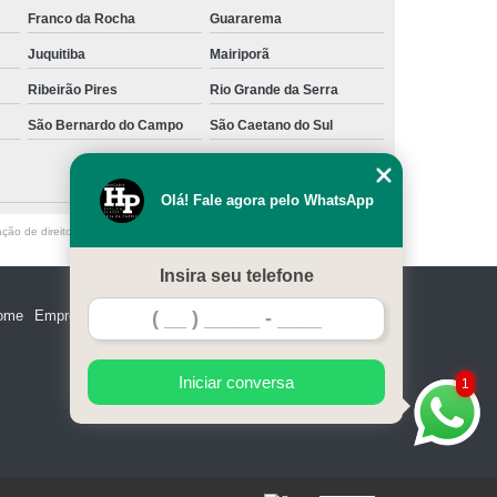
Franco da Rocha
Guararema
Juquitiba
Mairiporã
Ribeirão Pires
Rio Grande da Serra
São Bernardo do Campo
São Caetano do Sul
Olá! Fale agora pelo WhatsApp
ação de direito autoral – artigo 184 do Código Penal –
Lei 9610/98 - Lei de
Insira seu telefone
ome
Empresa
Missão
Serviços
Contato
Mapa do site
Iniciar conversa
1