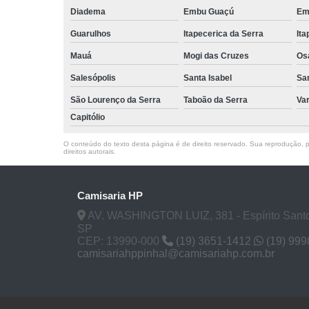
Diadema
Embu Guaçú
Em
Guarulhos
Itapecerica da Serra
Ita
Mauá
Mogi das Cruzes
Os
Salesópolis
Santa Isabel
Sa
São Lourenço da Serra
Taboão da Serra
Va
Capitólio
O conteúdo do texto desta página é de direito reservado. Sua reprodução, pa
direitos autorais
.
Camisaria HP
AV. WASHINGTON LUIZ, 381 - Espírito Santo
SP
CEP: 13990-000
(19) 3651-1412
(19) 99
camisariahppinhal@camisariahp.com.br