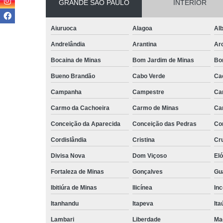
GRANDE SÃO PAULO
INTERIOR
Aiuruoca
Alagoa
Alb
Andrelândia
Arantina
Ar
Bocaina de Minas
Bom Jardim de Minas
Bo
Bueno Brandão
Cabo Verde
Ca
Campanha
Campestre
Ca
Carmo da Cachoeira
Carmo de Minas
Ca
Conceição da Aparecida
Conceição das Pedras
Co
Cordislândia
Cristina
Cru
Divisa Nova
Dom Viçoso
El
Fortaleza de Minas
Gonçalves
Gu
Ibitiúra de Minas
Ilicínea
Inc
Itanhandu
Itapeva
Ita
Lambari
Liberdade
Ma