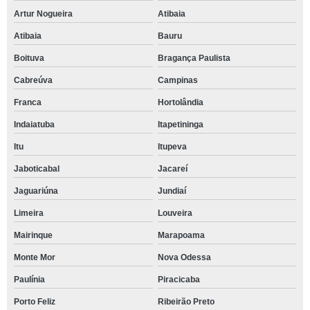
Artur Nogueira
Atibaia
Atibaia
Bauru
Boituva
Bragança Paulista
Cabreúva
Campinas
Franca
Hortolândia
Indaiatuba
Itapetininga
Itu
Itupeva
Jaboticabal
Jacareí
Jaguariúna
Jundiaí
Limeira
Louveira
Mairinque
Marapoama
Monte Mor
Nova Odessa
Paulínia
Piracicaba
Porto Feliz
Ribeirão Preto