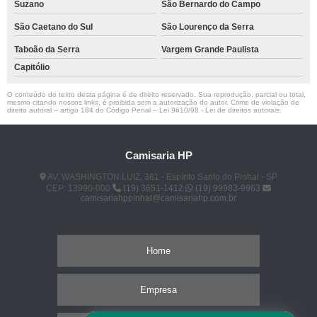
Suzano
São Bernardo do Campo
São Caetano do Sul
São Lourenço da Serra
Taboão da Serra
Vargem Grande Paulista
Capitólio
O conteúdo do texto desta página é de direito reservado. Sua reprodução, parcial ou total,
mesmo citando nossos links, é proibida sem a autorização do autor. Crime de violação de
direito autoral – artigo 184 do Código Penal –
Lei 9610/98 - Lei de direitos autorais
.
Camisaria HP
AV. WASHINGTON LUIZ, 381 - Espírito Santo do Pinhal - SP
CEP: 13990-000
(19) 3651-1412
(19) 99983-9963
camisariahppinhal@camisariahp.com.br
Home
Empresa