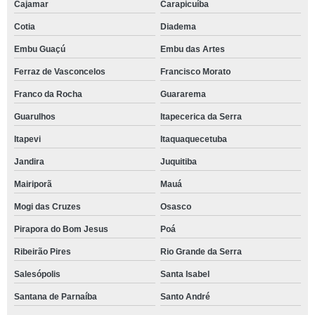
Cajamar
Carapicuíba
Cotia
Diadema
Embu Guaçú
Embu das Artes
Ferraz de Vasconcelos
Francisco Morato
Franco da Rocha
Guararema
Guarulhos
Itapecerica da Serra
Itapevi
Itaquaquecetuba
Jandira
Juquitiba
Mairiporã
Mauá
Mogi das Cruzes
Osasco
Pirapora do Bom Jesus
Poá
Ribeirão Pires
Rio Grande da Serra
Salesópolis
Santa Isabel
Santana de Parnaíba
Santo André