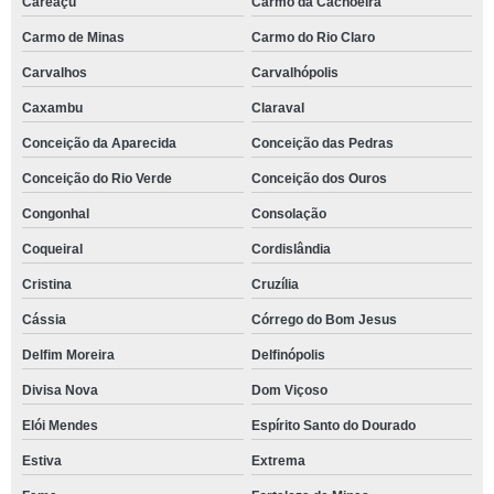
Careaçu
Carmo da Cachoeira
Carmo de Minas
Carmo do Rio Claro
Carvalhos
Carvalhópolis
Caxambu
Claraval
Conceição da Aparecida
Conceição das Pedras
Conceição do Rio Verde
Conceição dos Ouros
Congonhal
Consolação
Coqueiral
Cordislândia
Cristina
Cruzília
Cássia
Córrego do Bom Jesus
Delfim Moreira
Delfinópolis
Divisa Nova
Dom Viçoso
Elói Mendes
Espírito Santo do Dourado
Estiva
Extrema