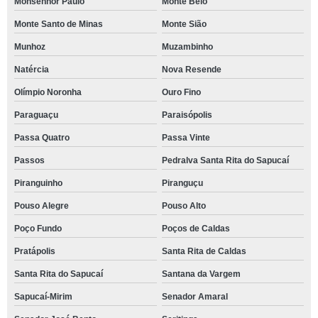
Monsenhor Paulo
Monte Belo
Monte Santo de Minas
Monte Sião
Munhoz
Muzambinho
Natércia
Nova Resende
Olímpio Noronha
Ouro Fino
Paraguaçu
Paraisópolis
Passa Quatro
Passa Vinte
Passos
Pedralva Santa Rita do Sapucaí
Piranguinho
Piranguçu
Pouso Alegre
Pouso Alto
Poço Fundo
Poços de Caldas
Pratápolis
Santa Rita de Caldas
Santa Rita do Sapucaí
Santana da Vargem
Sapucaí-Mirim
Senador Amaral