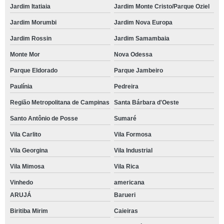
Jardim Itatiaia
Jardim Monte Cristo/Parque Oziel
Jardim Morumbi
Jardim Nova Europa
Jardim Rossin
Jardim Samambaia
Monte Mor
Nova Odessa
Parque Eldorado
Parque Jambeiro
Paulínia
Pedreira
Região Metropolitana de Campinas
Santa Bárbara d'Oeste
Santo Antônio de Posse
Sumaré
Vila Carlito
Vila Formosa
Vila Georgina
Vila Industrial
Vila Mimosa
Vila Rica
Vinhedo
americana
ARUJÁ
Barueri
Biritiba Mirim
Caieiras