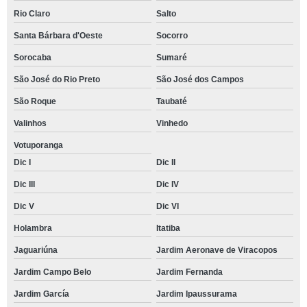
Rio Claro
Salto
Santa Bárbara d'Oeste
Socorro
Sorocaba
Sumaré
São José do Rio Preto
São José dos Campos
São Roque
Taubaté
Valinhos
Vinhedo
Votuporanga
Dic I
Dic II
Dic III
Dic IV
Dic V
Dic VI
Holambra
Itatiba
Jaguariúna
Jardim Aeronave de Viracopos
Jardim Campo Belo
Jardim Fernanda
Jardim García
Jardim Ipaussurama