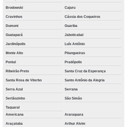
Brodowski
Cajuru
Cravinhos
Cássia dos Coqueiros
Dumont
Guariba
Guatapará
Jaboticabal
Jardinópolis
Luís Antônio
Monte Alto
Pitangueiras
Pontal
Pradópolis
Ribeirão Preto
Santa Cruz da Esperança
Santa Rosa de Viterbo
Santo Antônio da Alegria
Serra Azul
Serrana
Sertãozinho
São Simão
Taquaral
Americana
Araraquara
Araçatuba
Arthur Alvim