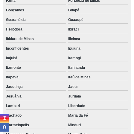
Fama
Fortaleza de Minas
Gonçalves
Guapé
Guaranésia
Guaxupé
Heliodora
Ibiraci
Ibitiúra de Minas
Ilicínea
Inconfidentes
Ipuiuna
Itajubá
Itamogi
Itamonte
Itanhandu
Itapeva
Itaú de Minas
Jacutinga
Jacuí
Jesuânia
Juruaia
Lambari
Liberdade
Machado
Maria da Fé
Marmelópolis
Minduri