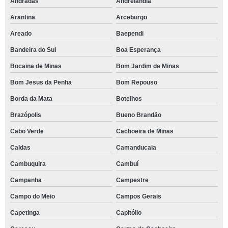
Andradas
Andrelândia
Arantina
Arceburgo
Areado
Baependi
Bandeira do Sul
Boa Esperança
Bocaina de Minas
Bom Jardim de Minas
Bom Jesus da Penha
Bom Repouso
Borda da Mata
Botelhos
Brazópolis
Bueno Brandão
Cabo Verde
Cachoeira de Minas
Caldas
Camanducaia
Cambuquira
Cambuí
Campanha
Campestre
Campo do Meio
Campos Gerais
Capetinga
Capitólio