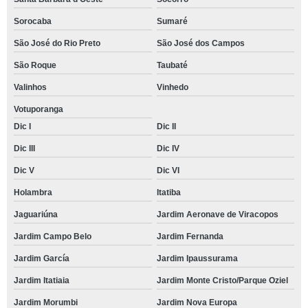
Sorocaba
Sumaré
São José do Rio Preto
São José dos Campos
São Roque
Taubaté
Valinhos
Vinhedo
Votuporanga
Dic I
Dic II
Dic III
Dic IV
Dic V
Dic VI
Holambra
Itatiba
Jaguariúna
Jardim Aeronave de Viracopos
Jardim Campo Belo
Jardim Fernanda
Jardim García
Jardim Ipaussurama
Jardim Itatiaia
Jardim Monte Cristo/Parque Oziel
Jardim Morumbi
Jardim Nova Europa