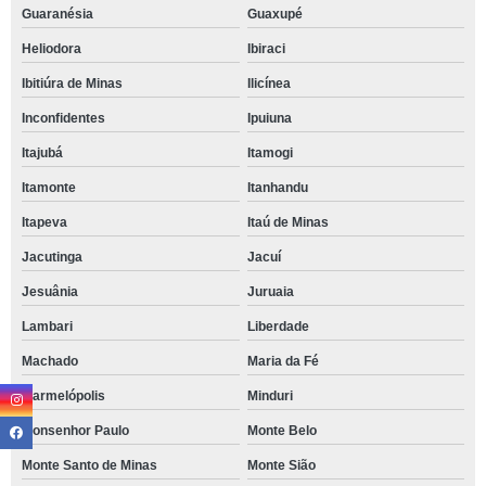
Guaranésia
Guaxupé
Heliodora
Ibiraci
Ibitiúra de Minas
Ilicínea
Inconfidentes
Ipuiuna
Itajubá
Itamogi
Itamonte
Itanhandu
Itapeva
Itaú de Minas
Jacutinga
Jacuí
Jesuânia
Juruaia
Lambari
Liberdade
Machado
Maria da Fé
Marmelópolis
Minduri
Monsenhor Paulo
Monte Belo
Monte Santo de Minas
Monte Sião