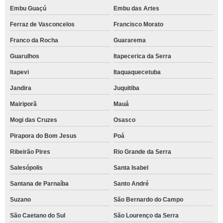
Embu Guaçú
Embu das Artes
Ferraz de Vasconcelos
Francisco Morato
Franco da Rocha
Guararema
Guarulhos
Itapecerica da Serra
Itapevi
Itaquaquecetuba
Jandira
Juquitiba
Mairiporã
Mauá
Mogi das Cruzes
Osasco
Pirapora do Bom Jesus
Poá
Ribeirão Pires
Rio Grande da Serra
Salesópolis
Santa Isabel
Santana de Parnaíba
Santo André
Suzano
São Bernardo do Campo
São Caetano do Sul
São Lourenço da Serra