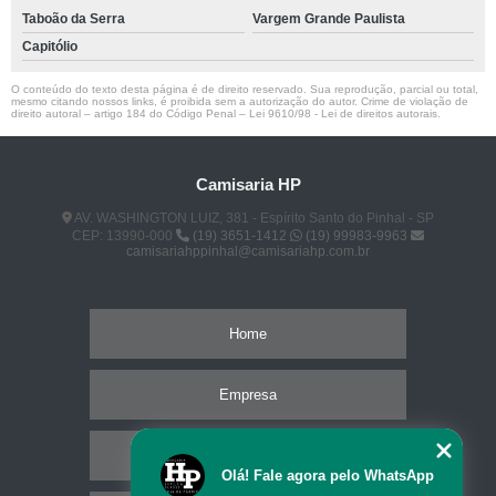
Taboão da Serra
Vargem Grande Paulista
Capitólio
O conteúdo do texto desta página é de direito reservado. Sua reprodução, parcial ou total,
mesmo citando nossos links, é proibida sem a autorização do autor. Crime de violação de
direito autoral – artigo 184 do Código Penal –
Lei 9610/98 - Lei de direitos autorais
.
Camisaria HP
AV. WASHINGTON LUIZ, 381 - Espírito Santo do Pinhal - SP
CEP: 13990-000
(19) 3651-1412
(19) 99983-9963
camisariahppinhal@camisariahp.com.br
Home
Empresa
Missão
Olá! Fale agora pelo WhatsApp