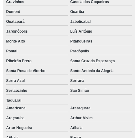
Cravinhos
Cássia dos Coqueiros
Dumont
Guariba
Guatapará
Jaboticabal
Jardinópolis
Luís Antônio
Monte Alto
Pitangueiras
Pontal
Pradópolis
Ribeirão Preto
Santa Cruz da Esperança
Santa Rosa de Viterbo
Santo Antônio da Alegria
Serra Azul
Serrana
Sertãozinho
São Simão
Taquaral
Americana
Araraquara
Araçatuba
Arthur Alvim
Artur Nogueira
Atibaia
Atibaia
Bauru