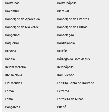
Carvalhos
Carvalhópolis
Caxambu
Claraval
Conceição da Aparecida
Conceição das Pedras
Conceição do Rio Verde
Conceição dos Ouros
Congonhal
Consolação
Coqueiral
Cordislândia
Cristina
Cruzília
Cássia
Córrego do Bom Jesus
Delfim Moreira
Delfinópolis
Divisa Nova
Dom Viçoso
Elói Mendes
Espírito Santo do Dourado
Estiva
Extrema
Fama
Fortaleza de Minas
Gonçalves
Guapé