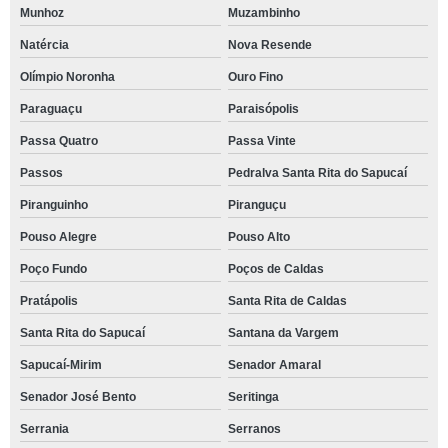
Munhoz
Muzambinho
Natércia
Nova Resende
Olímpio Noronha
Ouro Fino
Paraguaçu
Paraisópolis
Passa Quatro
Passa Vinte
Passos
Pedralva Santa Rita do Sapucaí
Piranguinho
Piranguçu
Pouso Alegre
Pouso Alto
Poço Fundo
Poços de Caldas
Pratápolis
Santa Rita de Caldas
Santa Rita do Sapucaí
Santana da Vargem
Sapucaí-Mirim
Senador Amaral
Senador José Bento
Seritinga
Serrania
Serranos