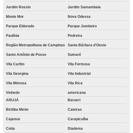
Jardim Rossin
Jardim Samambaia
Monte Mor
Nova Odessa
Parque Eldorado
Parque Jambeiro
Paulínia
Pedreira
Região Metropolitana de Campinas
Santa Bárbara d'Oeste
Santo Antônio de Posse
Sumaré
Vila Carlito
Vila Formosa
Vila Georgina
Vila Industrial
Vila Mimosa
Vila Rica
Vinhedo
americana
ARUJÁ
Barueri
Biritiba Mirim
Caieiras
Cajamar
Carapicuíba
Cotia
Diadema