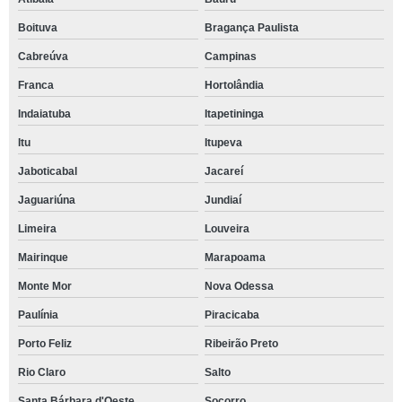
Boituva
Bragança Paulista
Cabreúva
Campinas
Franca
Hortolândia
Indaiatuba
Itapetininga
Itu
Itupeva
Jaboticabal
Jacareí
Jaguariúna
Jundiaí
Limeira
Louveira
Mairinque
Marapoama
Monte Mor
Nova Odessa
Paulínia
Piracicaba
Porto Feliz
Ribeirão Preto
Rio Claro
Salto
Santa Bárbara d'Oeste
Socorro