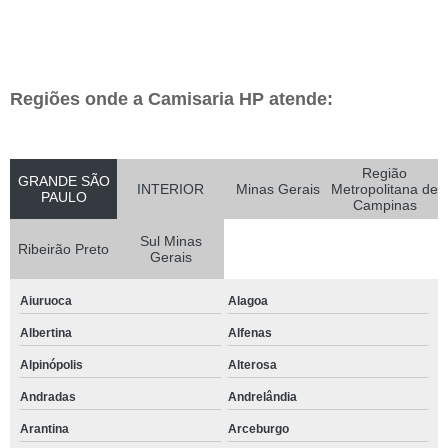
Regiões onde a Camisaria HP atende:
Região
GRANDE SÃO
INTERIOR
Minas Gerais
Metropolitana de
PAULO
Campinas
Sul Minas
Ribeirão Preto
Gerais
Aiuruoca
Alagoa
Albertina
Alfenas
Alpinópolis
Alterosa
Andradas
Andrelândia
Arantina
Arceburgo