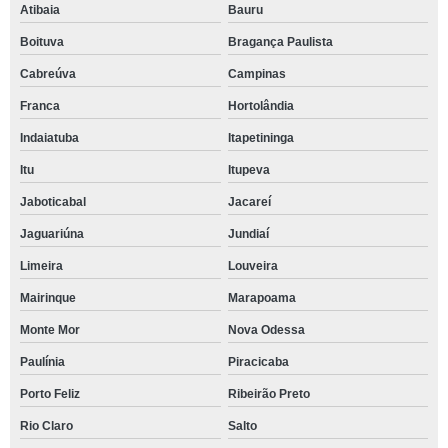
Atibaia
Bauru
Boituva
Bragança Paulista
Cabreúva
Campinas
Franca
Hortolândia
Indaiatuba
Itapetininga
Itu
Itupeva
Jaboticabal
Jacareí
Jaguariúna
Jundiaí
Limeira
Louveira
Mairinque
Marapoama
Monte Mor
Nova Odessa
Paulínia
Piracicaba
Porto Feliz
Ribeirão Preto
Rio Claro
Salto