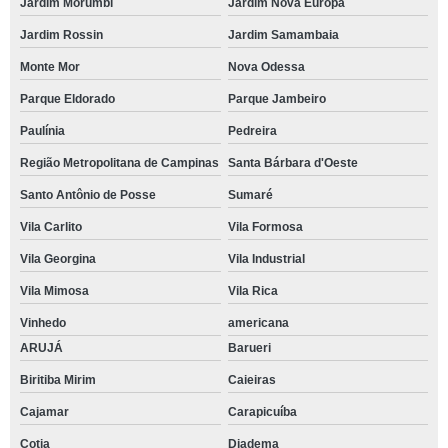
Jardim Morumbi
Jardim Nova Europa
Jardim Rossin
Jardim Samambaia
Monte Mor
Nova Odessa
Parque Eldorado
Parque Jambeiro
Paulínia
Pedreira
Região Metropolitana de Campinas
Santa Bárbara d'Oeste
Santo Antônio de Posse
Sumaré
Vila Carlito
Vila Formosa
Vila Georgina
Vila Industrial
Vila Mimosa
Vila Rica
Vinhedo
americana
ARUJÁ
Barueri
Biritiba Mirim
Caieiras
Cajamar
Carapicuíba
Cotia
Diadema