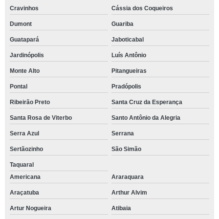
Cravinhos
Cássia dos Coqueiros
Dumont
Guariba
Guatapará
Jaboticabal
Jardinópolis
Luís Antônio
Monte Alto
Pitangueiras
Pontal
Pradópolis
Ribeirão Preto
Santa Cruz da Esperança
Santa Rosa de Viterbo
Santo Antônio da Alegria
Serra Azul
Serrana
Sertãozinho
São Simão
Taquaral
Americana
Araraquara
Araçatuba
Arthur Alvim
Artur Nogueira
Atibaia