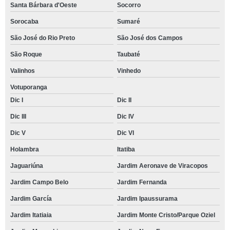
Santa Bárbara d'Oeste
Socorro
Sorocaba
Sumaré
São José do Rio Preto
São José dos Campos
São Roque
Taubaté
Valinhos
Vinhedo
Votuporanga
Dic I
Dic II
Dic III
Dic IV
Dic V
Dic VI
Holambra
Itatiba
Jaguariúna
Jardim Aeronave de Viracopos
Jardim Campo Belo
Jardim Fernanda
Jardim García
Jardim Ipaussurama
Jardim Itatiaia
Jardim Monte Cristo/Parque Oziel