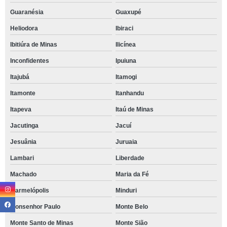
Guaranésia
Guaxupé
Heliodora
Ibiraci
Ibitiúra de Minas
Ilicínea
Inconfidentes
Ipuiuna
Itajubá
Itamogi
Itamonte
Itanhandu
Itapeva
Itaú de Minas
Jacutinga
Jacuí
Jesuânia
Juruaia
Lambari
Liberdade
Machado
Maria da Fé
Marmelópolis
Minduri
Monsenhor Paulo
Monte Belo
Monte Santo de Minas
Monte Sião