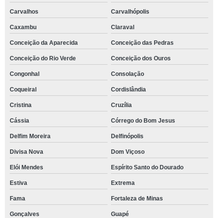
Carvalhos
Carvalhópolis
Caxambu
Claraval
Conceição da Aparecida
Conceição das Pedras
Conceição do Rio Verde
Conceição dos Ouros
Congonhal
Consolação
Coqueiral
Cordislândia
Cristina
Cruzília
Cássia
Córrego do Bom Jesus
Delfim Moreira
Delfinópolis
Divisa Nova
Dom Viçoso
Elói Mendes
Espírito Santo do Dourado
Estiva
Extrema
Fama
Fortaleza de Minas
Gonçalves
Guapé