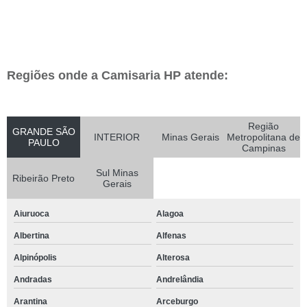
Regiões onde a Camisaria HP atende:
Região
GRANDE SÃO
INTERIOR
Minas Gerais
Metropolitana de
PAULO
Campinas
Sul Minas
Ribeirão Preto
Gerais
Aiuruoca
Alagoa
Albertina
Alfenas
Alpinópolis
Alterosa
Andradas
Andrelândia
Arantina
Arceburgo