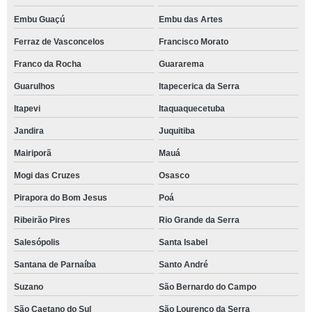
Embu Guaçú
Embu das Artes
Ferraz de Vasconcelos
Francisco Morato
Franco da Rocha
Guararema
Guarulhos
Itapecerica da Serra
Itapevi
Itaquaquecetuba
Jandira
Juquitiba
Mairiporã
Mauá
Mogi das Cruzes
Osasco
Pirapora do Bom Jesus
Poá
Ribeirão Pires
Rio Grande da Serra
Salesópolis
Santa Isabel
Santana de Parnaíba
Santo André
Suzano
São Bernardo do Campo
São Caetano do Sul
São Lourenço da Serra