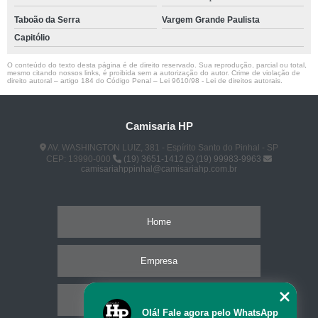
Taboão da Serra
Vargem Grande Paulista
Capitólio
O conteúdo do texto desta página é de direito reservado. Sua reprodução, parcial ou total,
mesmo citando nossos links, é proibida sem a autorização do autor. Crime de violação de
direito autoral – artigo 184 do Código Penal –
Lei 9610/98 - Lei de direitos autorais
.
Camisaria HP
AV. WASHINGTON LUIZ, 381 - Espírito Santo do Pinhal - SP
CEP: 13990-000
(19) 3651-1412
(19) 99983-9963
camisariahppinhal@camisariahp.com.br
Home
Empresa
Missão
Olá! Fale agora pelo WhatsApp