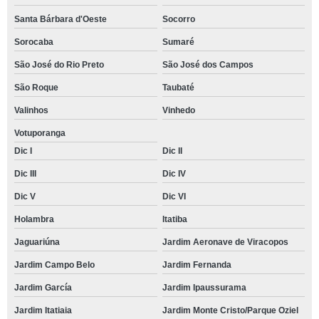
Santa Bárbara d'Oeste
Socorro
Sorocaba
Sumaré
São José do Rio Preto
São José dos Campos
São Roque
Taubaté
Valinhos
Vinhedo
Votuporanga
Dic I
Dic II
Dic III
Dic IV
Dic V
Dic VI
Holambra
Itatiba
Jaguariúna
Jardim Aeronave de Viracopos
Jardim Campo Belo
Jardim Fernanda
Jardim García
Jardim Ipaussurama
Jardim Itatiaia
Jardim Monte Cristo/Parque Oziel