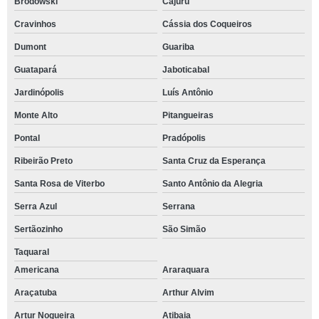
Brodowski
Cajuru
Cravinhos
Cássia dos Coqueiros
Dumont
Guariba
Guatapará
Jaboticabal
Jardinópolis
Luís Antônio
Monte Alto
Pitangueiras
Pontal
Pradópolis
Ribeirão Preto
Santa Cruz da Esperança
Santa Rosa de Viterbo
Santo Antônio da Alegria
Serra Azul
Serrana
Sertãozinho
São Simão
Taquaral
Americana
Araraquara
Araçatuba
Arthur Alvim
Artur Nogueira
Atibaia