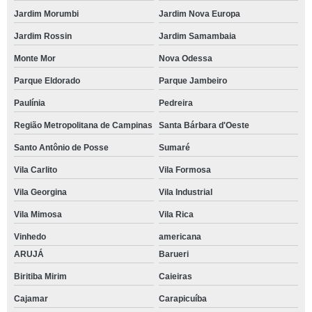
Jardim Morumbi
Jardim Nova Europa
Jardim Rossin
Jardim Samambaia
Monte Mor
Nova Odessa
Parque Eldorado
Parque Jambeiro
Paulínia
Pedreira
Região Metropolitana de Campinas
Santa Bárbara d'Oeste
Santo Antônio de Posse
Sumaré
Vila Carlito
Vila Formosa
Vila Georgina
Vila Industrial
Vila Mimosa
Vila Rica
Vinhedo
americana
ARUJÁ
Barueri
Biritiba Mirim
Caieiras
Cajamar
Carapicuíba