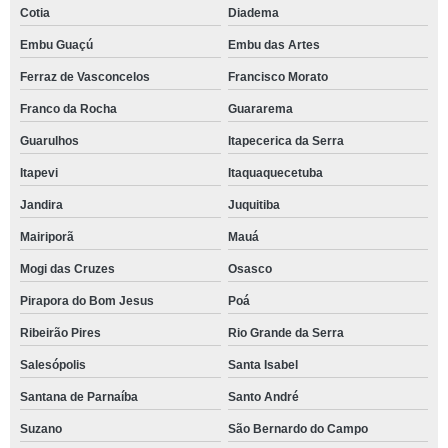
Cotia
Diadema
Embu Guaçú
Embu das Artes
Ferraz de Vasconcelos
Francisco Morato
Franco da Rocha
Guararema
Guarulhos
Itapecerica da Serra
Itapevi
Itaquaquecetuba
Jandira
Juquitiba
Mairiporã
Mauá
Mogi das Cruzes
Osasco
Pirapora do Bom Jesus
Poá
Ribeirão Pires
Rio Grande da Serra
Salesópolis
Santa Isabel
Santana de Parnaíba
Santo André
Suzano
São Bernardo do Campo