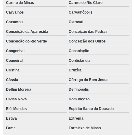
Carmo de Minas
Carmo do Rio Claro
Carvalhos
Carvalhópolis
Caxambu
Claraval
Conceição da Aparecida
Conceição das Pedras
Conceição do Rio Verde
Conceição dos Ouros
Congonhal
Consolação
Coqueiral
Cordislândia
Cristina
Cruzília
Cássia
Córrego do Bom Jesus
Delfim Moreira
Delfinópolis
Divisa Nova
Dom Viçoso
Elói Mendes
Espírito Santo do Dourado
Estiva
Extrema
Fama
Fortaleza de Minas