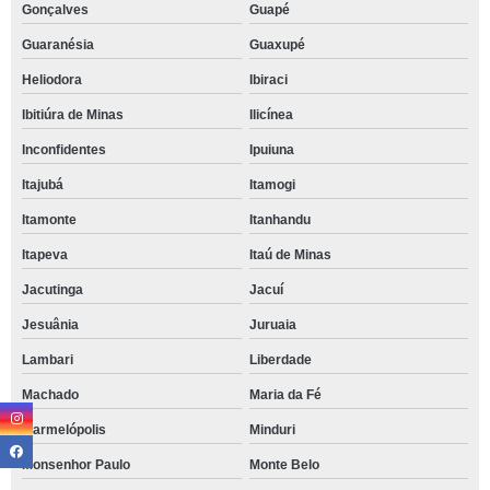
Gonçalves
Guapé
Guaranésia
Guaxupé
Heliodora
Ibiraci
Ibitiúra de Minas
Ilicínea
Inconfidentes
Ipuiuna
Itajubá
Itamogi
Itamonte
Itanhandu
Itapeva
Itaú de Minas
Jacutinga
Jacuí
Jesuânia
Juruaia
Lambari
Liberdade
Machado
Maria da Fé
Marmelópolis
Minduri
Monsenhor Paulo
Monte Belo