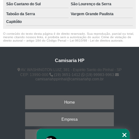
São Caetano do Sul
São Lourenço da Serra
Taboão da Serra
Vargem Grande Paulista
Capitólio
O conteúdo do texto desta página é de direito reservado. Sua reprodução, parcial ou total,
mesmo citando nossos links, é proibida sem a autorização do autor. Crime de violação de
direito autoral – artigo 184 do Código Penal –
Lei 9610/98 - Lei de direitos autorais
.
Camisaria HP
AV. WASHINGTON LUIZ, 381 - Espírito Santo do Pinhal - SP
CEP: 13990-000
(19) 3651-1412
(19) 99983-9963
camisariahppinhal@camisariahp.com.br
Home
Empresa
Missão