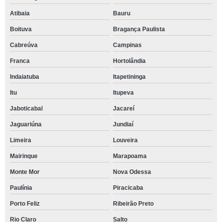
Atibaia
Bauru
Boituva
Bragança Paulista
Cabreúva
Campinas
Franca
Hortolândia
Indaiatuba
Itapetininga
Itu
Itupeva
Jaboticabal
Jacareí
Jaguariúna
Jundiaí
Limeira
Louveira
Mairinque
Marapoama
Monte Mor
Nova Odessa
Paulínia
Piracicaba
Porto Feliz
Ribeirão Preto
Rio Claro
Salto