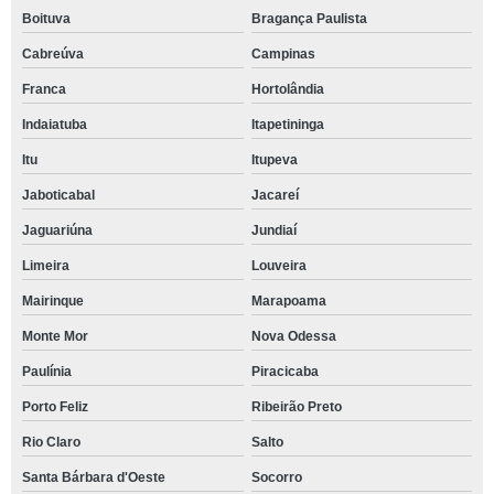
Boituva
Bragança Paulista
Cabreúva
Campinas
Franca
Hortolândia
Indaiatuba
Itapetininga
Itu
Itupeva
Jaboticabal
Jacareí
Jaguariúna
Jundiaí
Limeira
Louveira
Mairinque
Marapoama
Monte Mor
Nova Odessa
Paulínia
Piracicaba
Porto Feliz
Ribeirão Preto
Rio Claro
Salto
Santa Bárbara d'Oeste
Socorro