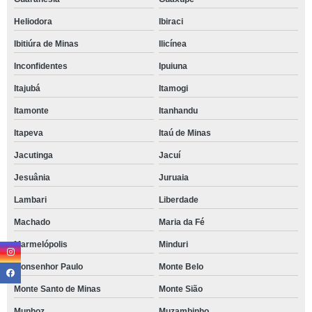
Heliodora
Ibiraci
Ibitiúra de Minas
Ilicínea
Inconfidentes
Ipuiuna
Itajubá
Itamogi
Itamonte
Itanhandu
Itapeva
Itaú de Minas
Jacutinga
Jacuí
Jesuânia
Juruaia
Lambari
Liberdade
Machado
Maria da Fé
Marmelópolis
Minduri
Monsenhor Paulo
Monte Belo
Monte Santo de Minas
Monte Sião
Munhoz
Muzambinho