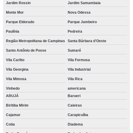
Jardim Rossin
Jardim Samambaia
Monte Mor
Nova Odessa
Parque Eldorado
Parque Jambeiro
Paulínia
Pedreira
Região Metropolitana de Campinas
Santa Bárbara d'Oeste
Santo Antônio de Posse
Sumaré
Vila Carlito
Vila Formosa
Vila Georgina
Vila Industrial
Vila Mimosa
Vila Rica
Vinhedo
americana
ARUJÁ
Barueri
Biritiba Mirim
Caieiras
Cajamar
Carapicuíba
Cotia
Diadema