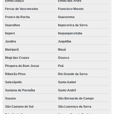
Embu Guaçú
Embu das Artes
Ferraz de Vasconcelos
Francisco Morato
Franco da Rocha
Guararema
Guarulhos
Itapecerica da Serra
Itapevi
Itaquaquecetuba
Jandira
Juquitiba
Mairiporã
Mauá
Mogi das Cruzes
Osasco
Pirapora do Bom Jesus
Poá
Ribeirão Pires
Rio Grande da Serra
Salesópolis
Santa Isabel
Santana de Parnaíba
Santo André
Suzano
São Bernardo do Campo
São Caetano do Sul
São Lourenço da Serra