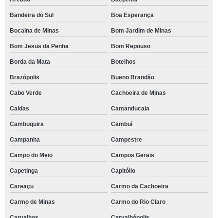
Bandeira do Sul
Boa Esperança
Bocaina de Minas
Bom Jardim de Minas
Bom Jesus da Penha
Bom Repouso
Borda da Mata
Botelhos
Brazópolis
Bueno Brandão
Cabo Verde
Cachoeira de Minas
Caldas
Camanducaia
Cambuquira
Cambuí
Campanha
Campestre
Campo do Meio
Campos Gerais
Capetinga
Capitólio
Careaçu
Carmo da Cachoeira
Carmo de Minas
Carmo do Rio Claro
Carvalhos
Carvalhópolis