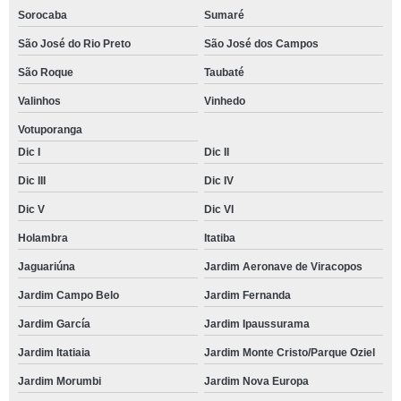
Sorocaba
Sumaré
São José do Rio Preto
São José dos Campos
São Roque
Taubaté
Valinhos
Vinhedo
Votuporanga
Dic I
Dic II
Dic III
Dic IV
Dic V
Dic VI
Holambra
Itatiba
Jaguariúna
Jardim Aeronave de Viracopos
Jardim Campo Belo
Jardim Fernanda
Jardim García
Jardim Ipaussurama
Jardim Itatiaia
Jardim Monte Cristo/Parque Oziel
Jardim Morumbi
Jardim Nova Europa