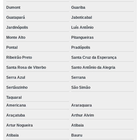
Dumont
Guariba
Guatapará
Jaboticabal
Jardinópolis
Luís Antônio
Monte Alto
Pitangueiras
Pontal
Pradópolis
Ribeirão Preto
Santa Cruz da Esperança
Santa Rosa de Viterbo
Santo Antônio da Alegria
Serra Azul
Serrana
Sertãozinho
São Simão
Taquaral
Americana
Araraquara
Araçatuba
Arthur Alvim
Artur Nogueira
Atibaia
Atibaia
Bauru