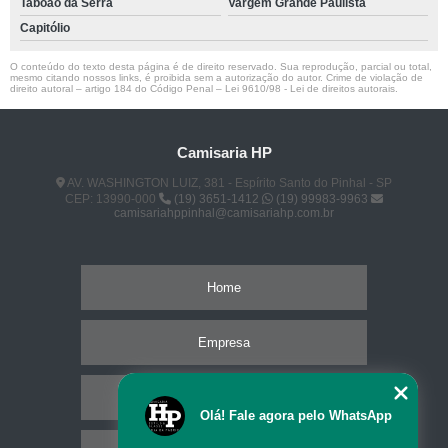
Taboão da Serra
Vargem Grande Paulista
Capitólio
O conteúdo do texto desta página é de direito reservado. Sua reprodução, parcial ou total,
mesmo citando nossos links, é proibida sem a autorização do autor. Crime de violação de
direito autoral – artigo 184 do Código Penal –
Lei 9610/98 - Lei de direitos autorais
.
Camisaria HP
AV. WASHINGTON LUIZ, 381 - Espírito Santo do Pinhal - SP
CEP: 13990-000
(19) 3651-1412
(19) 99983-9963
camisariahppinhal@camisariahp.com.br
Home
Empresa
Missão
Olá! Fale agora pelo WhatsApp