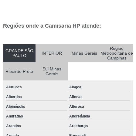
Regiões onde a Camisaria HP atende:
Região
GRANDE SÃO
INTERIOR
Minas Gerais
Metropolitana de
PAULO
Campinas
Sul Minas
Ribeirão Preto
Gerais
Aiuruoca
Alagoa
Albertina
Alfenas
Alpinópolis
Alterosa
Andradas
Andrelândia
Arantina
Arceburgo
Areado
Baependi