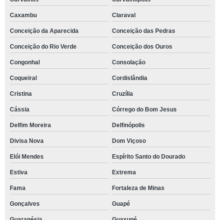
Caxambu
Claraval
Conceição da Aparecida
Conceição das Pedras
Conceição do Rio Verde
Conceição dos Ouros
Congonhal
Consolação
Coqueiral
Cordislândia
Cristina
Cruzília
Cássia
Córrego do Bom Jesus
Delfim Moreira
Delfinópolis
Divisa Nova
Dom Viçoso
Elói Mendes
Espírito Santo do Dourado
Estiva
Extrema
Fama
Fortaleza de Minas
Gonçalves
Guapé
Guaranésia
Guaxupé