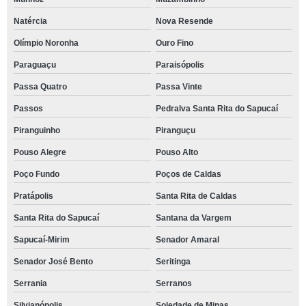
Natércia
Nova Resende
Olímpio Noronha
Ouro Fino
Paraguaçu
Paraisópolis
Passa Quatro
Passa Vinte
Passos
Pedralva Santa Rita do Sapucaí
Piranguinho
Piranguçu
Pouso Alegre
Pouso Alto
Poço Fundo
Poços de Caldas
Pratápolis
Santa Rita de Caldas
Santa Rita do Sapucaí
Santana da Vargem
Sapucaí-Mirim
Senador Amaral
Senador José Bento
Seritinga
Serrania
Serranos
Silvianópolis
Soledade de Minas