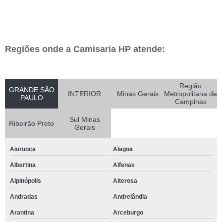
Regiões onde a Camisaria HP atende:
Região
GRANDE SÃO
INTERIOR
Minas Gerais
Metropolitana de
PAULO
Campinas
Sul Minas
Ribeirão Preto
Gerais
Aiuruoca
Alagoa
Albertina
Alfenas
Alpinópolis
Alterosa
Andradas
Andrelândia
Arantina
Arceburgo