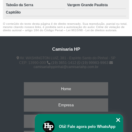
Taboão da Serra
Vargem Grande Paulista
Capitólio
O conteúdo do texto desta página é de direito reservado. Sua reprodução, parcial ou total,
mesmo citando nossos links, é proibida sem a autorização do autor. Crime de violação de
direito autoral – artigo 184 do Código Penal –
Lei 9610/98 - Lei de direitos autorais
.
Camisaria HP
AV. WASHINGTON LUIZ, 381 - Espírito Santo do Pinhal - SP
CEP: 13990-000
(19) 3651-1412
(19) 99983-9963
camisariahppinhal@camisariahp.com.br
Home
Empresa
Missão
Olá! Fale agora pelo WhatsApp