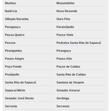
Munhoz
Muzambinho
Natércia
Nova Resende
Olímpio Noronha
Ouro Fino
Paraguaçu
Paraisópolis
Passa Quatro
Passa Vinte
Passos
Pedralva Santa Rita do Sapucaí
Piranguinho
Piranguçu
Pouso Alegre
Pouso Alto
Poço Fundo
Poços de Caldas
Pratápolis
Santa Rita de Caldas
Santa Rita do Sapucaí
Santana da Vargem
Sapucaí-Mirim
Senador Amaral
Senador José Bento
Seritinga
Serrania
Serranos