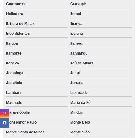
Guaranésia
Guaxupé
Heliodora
Ibiraci
Ibitiúra de Minas
Ilicínea
Inconfidentes
Ipuiuna
Itajubá
Itamogi
Itamonte
Itanhandu
Itapeva
Itaú de Minas
Jacutinga
Jacuí
Jesuânia
Juruaia
Lambari
Liberdade
Machado
Maria da Fé
Marmelópolis
Minduri
Monsenhor Paulo
Monte Belo
Monte Santo de Minas
Monte Sião