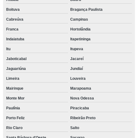
Boituva
Bragança Paulista
Cabreúva
Campinas
Franca
Hortolândia
Indaiatuba
Itapetininga
Itu
Itupeva
Jaboticabal
Jacareí
Jaguariúna
Jundiaí
Limeira
Louveira
Mairinque
Marapoama
Monte Mor
Nova Odessa
Paulínia
Piracicaba
Porto Feliz
Ribeirão Preto
Rio Claro
Salto
Santa Bárbara d'Oeste
Socorro