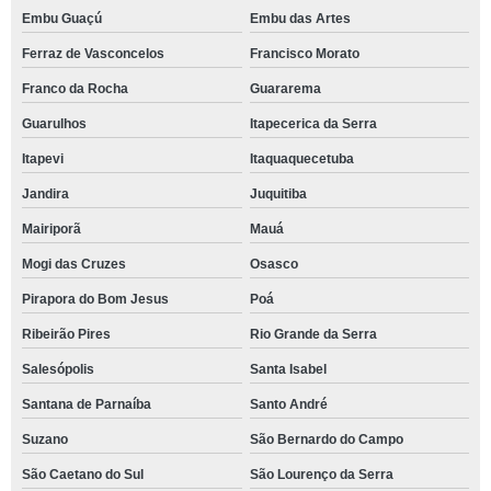
Embu Guaçú
Embu das Artes
Ferraz de Vasconcelos
Francisco Morato
Franco da Rocha
Guararema
Guarulhos
Itapecerica da Serra
Itapevi
Itaquaquecetuba
Jandira
Juquitiba
Mairiporã
Mauá
Mogi das Cruzes
Osasco
Pirapora do Bom Jesus
Poá
Ribeirão Pires
Rio Grande da Serra
Salesópolis
Santa Isabel
Santana de Parnaíba
Santo André
Suzano
São Bernardo do Campo
São Caetano do Sul
São Lourenço da Serra