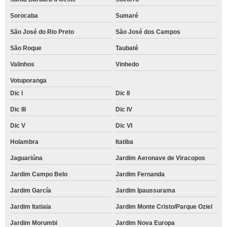
Sorocaba
Sumaré
São José do Rio Preto
São José dos Campos
São Roque
Taubaté
Valinhos
Vinhedo
Votuporanga
Dic I
Dic II
Dic III
Dic IV
Dic V
Dic VI
Holambra
Itatiba
Jaguariúna
Jardim Aeronave de Viracopos
Jardim Campo Belo
Jardim Fernanda
Jardim García
Jardim Ipaussurama
Jardim Itatiaia
Jardim Monte Cristo/Parque Oziel
Jardim Morumbi
Jardim Nova Europa