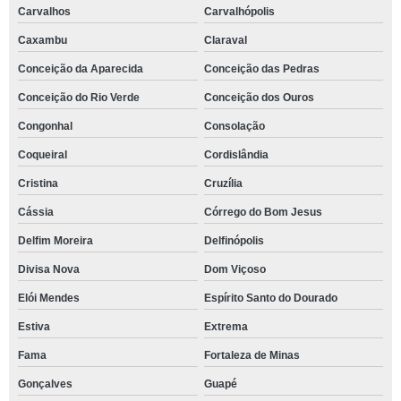
Carvalhos
Carvalhópolis
Caxambu
Claraval
Conceição da Aparecida
Conceição das Pedras
Conceição do Rio Verde
Conceição dos Ouros
Congonhal
Consolação
Coqueiral
Cordislândia
Cristina
Cruzília
Cássia
Córrego do Bom Jesus
Delfim Moreira
Delfinópolis
Divisa Nova
Dom Viçoso
Elói Mendes
Espírito Santo do Dourado
Estiva
Extrema
Fama
Fortaleza de Minas
Gonçalves
Guapé