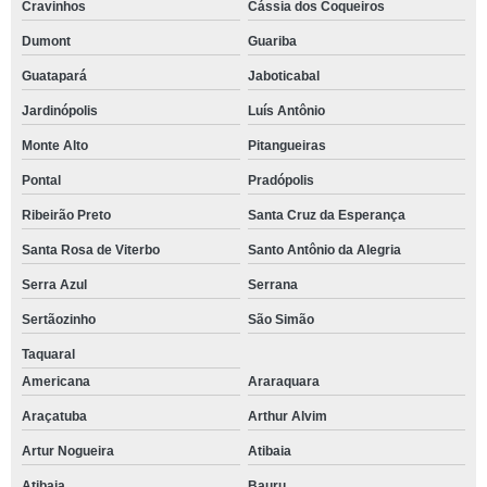
Cravinhos
Cássia dos Coqueiros
Dumont
Guariba
Guatapará
Jaboticabal
Jardinópolis
Luís Antônio
Monte Alto
Pitangueiras
Pontal
Pradópolis
Ribeirão Preto
Santa Cruz da Esperança
Santa Rosa de Viterbo
Santo Antônio da Alegria
Serra Azul
Serrana
Sertãozinho
São Simão
Taquaral
Americana
Araraquara
Araçatuba
Arthur Alvim
Artur Nogueira
Atibaia
Atibaia
Bauru