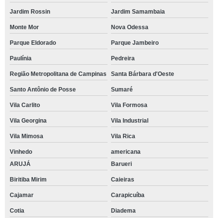
Jardim Rossin
Jardim Samambaia
Monte Mor
Nova Odessa
Parque Eldorado
Parque Jambeiro
Paulínia
Pedreira
Região Metropolitana de Campinas
Santa Bárbara d'Oeste
Santo Antônio de Posse
Sumaré
Vila Carlito
Vila Formosa
Vila Georgina
Vila Industrial
Vila Mimosa
Vila Rica
Vinhedo
americana
ARUJÁ
Barueri
Biritiba Mirim
Caieiras
Cajamar
Carapicuíba
Cotia
Diadema