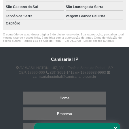
São Caetano do Sul
São Lourenço da Serra
Taboão da Serra
Vargem Grande Paulista
Capitólio
O conteúdo do texto desta página é de direito reservado. Sua reprodução, parcial ou total,
mesmo citando nossos links, é proibida sem a autorização do autor. Crime de violação de
direito autoral – artigo 184 do Código Penal –
Lei 9610/98 - Lei de direitos autorais
.
Camisaria HP
AV. WASHINGTON LUIZ, 381 - Espírito Santo do Pinhal - SP
CEP: 13990-000
(19) 3651-1412
(19) 99983-9963
camisariahppinhal@camisariahp.com.br
Home
Empresa