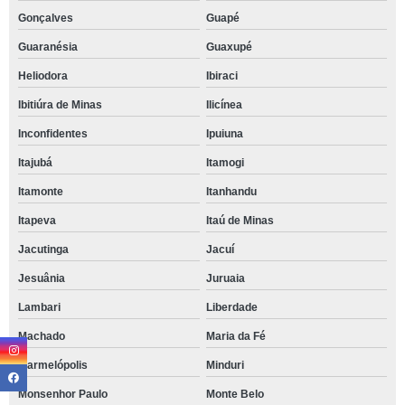
Gonçalves
Guapé
Guaranésia
Guaxupé
Heliodora
Ibiraci
Ibitiúra de Minas
Ilicínea
Inconfidentes
Ipuiuna
Itajubá
Itamogi
Itamonte
Itanhandu
Itapeva
Itaú de Minas
Jacutinga
Jacuí
Jesuânia
Juruaia
Lambari
Liberdade
Machado
Maria da Fé
Marmelópolis
Minduri
Monsenhor Paulo
Monte Belo