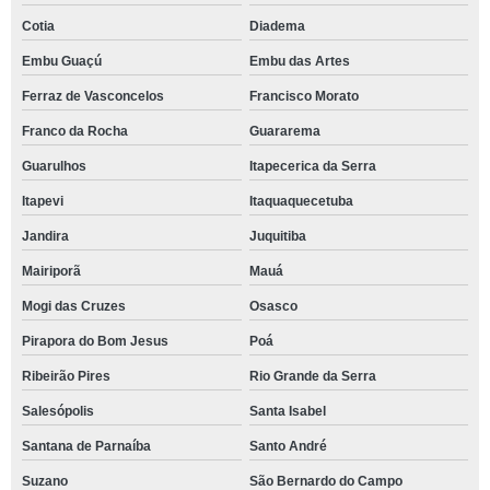
Cotia
Diadema
Embu Guaçú
Embu das Artes
Ferraz de Vasconcelos
Francisco Morato
Franco da Rocha
Guararema
Guarulhos
Itapecerica da Serra
Itapevi
Itaquaquecetuba
Jandira
Juquitiba
Mairiporã
Mauá
Mogi das Cruzes
Osasco
Pirapora do Bom Jesus
Poá
Ribeirão Pires
Rio Grande da Serra
Salesópolis
Santa Isabel
Santana de Parnaíba
Santo André
Suzano
São Bernardo do Campo