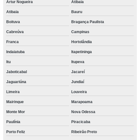
Artur Nogueira
Atibaia
Atibaia
Bauru
Boituva
Bragança Paulista
Cabreúva
Campinas
Franca
Hortolândia
Indaiatuba
Itapetininga
Itu
Itupeva
Jaboticabal
Jacareí
Jaguariúna
Jundiaí
Limeira
Louveira
Mairinque
Marapoama
Monte Mor
Nova Odessa
Paulínia
Piracicaba
Porto Feliz
Ribeirão Preto