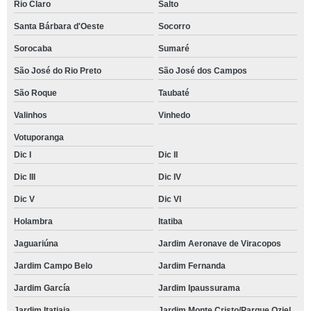
Rio Claro
Salto
Santa Bárbara d'Oeste
Socorro
Sorocaba
Sumaré
São José do Rio Preto
São José dos Campos
São Roque
Taubaté
Valinhos
Vinhedo
Votuporanga
Dic I
Dic II
Dic III
Dic IV
Dic V
Dic VI
Holambra
Itatiba
Jaguariúna
Jardim Aeronave de Viracopos
Jardim Campo Belo
Jardim Fernanda
Jardim García
Jardim Ipaussurama
Jardim Itatiaia
Jardim Monte Cristo/Parque Oziel