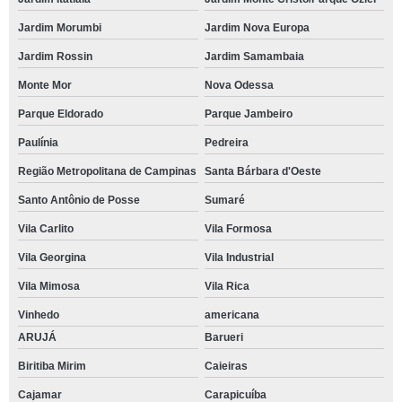
Jardim Morumbi
Jardim Nova Europa
Jardim Rossin
Jardim Samambaia
Monte Mor
Nova Odessa
Parque Eldorado
Parque Jambeiro
Paulínia
Pedreira
Região Metropolitana de Campinas
Santa Bárbara d'Oeste
Santo Antônio de Posse
Sumaré
Vila Carlito
Vila Formosa
Vila Georgina
Vila Industrial
Vila Mimosa
Vila Rica
Vinhedo
americana
ARUJÁ
Barueri
Biritiba Mirim
Caieiras
Cajamar
Carapicuíba