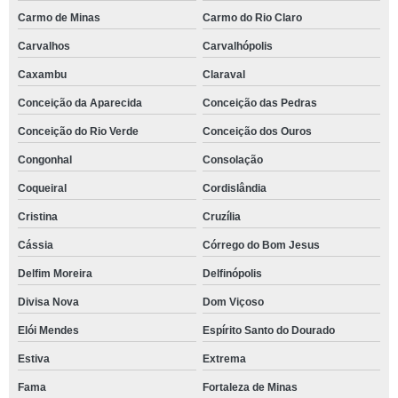
Carmo de Minas
Carmo do Rio Claro
Carvalhos
Carvalhópolis
Caxambu
Claraval
Conceição da Aparecida
Conceição das Pedras
Conceição do Rio Verde
Conceição dos Ouros
Congonhal
Consolação
Coqueiral
Cordislândia
Cristina
Cruzília
Cássia
Córrego do Bom Jesus
Delfim Moreira
Delfinópolis
Divisa Nova
Dom Viçoso
Elói Mendes
Espírito Santo do Dourado
Estiva
Extrema
Fama
Fortaleza de Minas