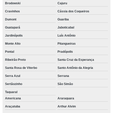
Brodowski
Cajuru
Cravinhos
Cássia dos Coqueiros
Dumont
Guariba
Guatapará
Jaboticabal
Jardinópolis
Luís Antônio
Monte Alto
Pitangueiras
Pontal
Pradópolis
Ribeirão Preto
Santa Cruz da Esperança
Santa Rosa de Viterbo
Santo Antônio da Alegria
Serra Azul
Serrana
Sertãozinho
São Simão
Taquaral
Americana
Araraquara
Araçatuba
Arthur Alvim