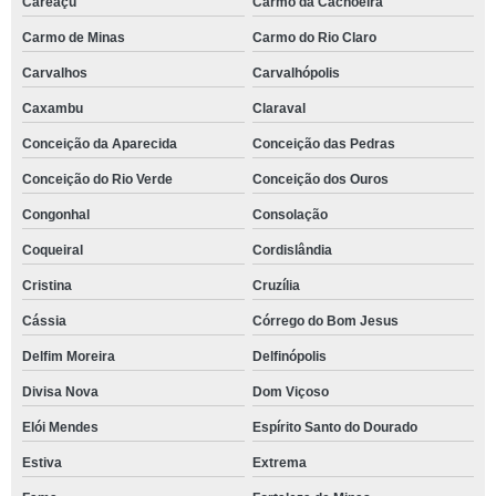
Careaçu
Carmo da Cachoeira
Carmo de Minas
Carmo do Rio Claro
Carvalhos
Carvalhópolis
Caxambu
Claraval
Conceição da Aparecida
Conceição das Pedras
Conceição do Rio Verde
Conceição dos Ouros
Congonhal
Consolação
Coqueiral
Cordislândia
Cristina
Cruzília
Cássia
Córrego do Bom Jesus
Delfim Moreira
Delfinópolis
Divisa Nova
Dom Viçoso
Elói Mendes
Espírito Santo do Dourado
Estiva
Extrema