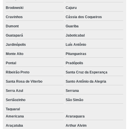
Brodowski
Cajuru
Cravinhos
Cássia dos Coqueiros
Dumont
Guariba
Guatapará
Jaboticabal
Jardinópolis
Luís Antônio
Monte Alto
Pitangueiras
Pontal
Pradópolis
Ribeirão Preto
Santa Cruz da Esperança
Santa Rosa de Viterbo
Santo Antônio da Alegria
Serra Azul
Serrana
Sertãozinho
São Simão
Taquaral
Americana
Araraquara
Araçatuba
Arthur Alvim