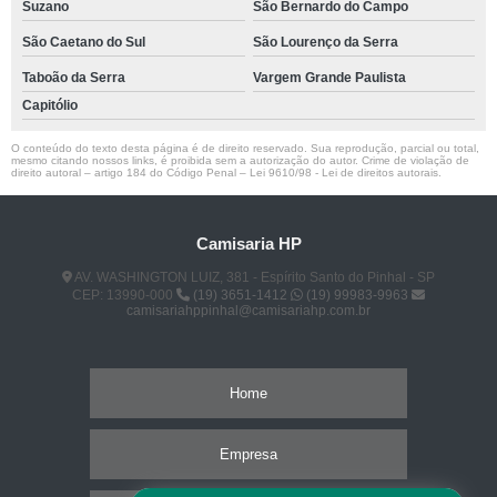
Suzano
São Bernardo do Campo
São Caetano do Sul
São Lourenço da Serra
Taboão da Serra
Vargem Grande Paulista
Capitólio
O conteúdo do texto desta página é de direito reservado. Sua reprodução, parcial ou total,
mesmo citando nossos links, é proibida sem a autorização do autor. Crime de violação de
direito autoral – artigo 184 do Código Penal –
Lei 9610/98 - Lei de direitos autorais
.
Camisaria HP
AV. WASHINGTON LUIZ, 381 - Espírito Santo do Pinhal - SP
CEP: 13990-000
(19) 3651-1412
(19) 99983-9963
camisariahppinhal@camisariahp.com.br
Home
Empresa