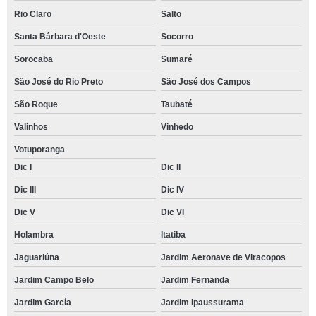
Rio Claro
Salto
Santa Bárbara d'Oeste
Socorro
Sorocaba
Sumaré
São José do Rio Preto
São José dos Campos
São Roque
Taubaté
Valinhos
Vinhedo
Votuporanga
Dic I
Dic II
Dic III
Dic IV
Dic V
Dic VI
Holambra
Itatiba
Jaguariúna
Jardim Aeronave de Viracopos
Jardim Campo Belo
Jardim Fernanda
Jardim García
Jardim Ipaussurama