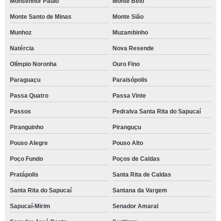
Monsenhor Paulo
Monte Belo
Monte Santo de Minas
Monte Sião
Munhoz
Muzambinho
Natércia
Nova Resende
Olímpio Noronha
Ouro Fino
Paraguaçu
Paraisópolis
Passa Quatro
Passa Vinte
Passos
Pedralva Santa Rita do Sapucaí
Piranguinho
Piranguçu
Pouso Alegre
Pouso Alto
Poço Fundo
Poços de Caldas
Pratápolis
Santa Rita de Caldas
Santa Rita do Sapucaí
Santana da Vargem
Sapucaí-Mirim
Senador Amaral