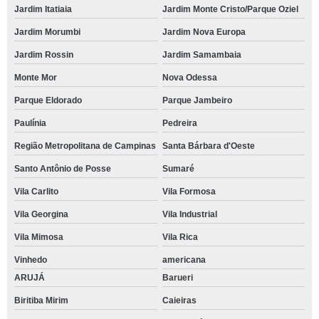
Jardim Itatiaia
Jardim Monte Cristo/Parque Oziel
Jardim Morumbi
Jardim Nova Europa
Jardim Rossin
Jardim Samambaia
Monte Mor
Nova Odessa
Parque Eldorado
Parque Jambeiro
Paulínia
Pedreira
Região Metropolitana de Campinas
Santa Bárbara d'Oeste
Santo Antônio de Posse
Sumaré
Vila Carlito
Vila Formosa
Vila Georgina
Vila Industrial
Vila Mimosa
Vila Rica
Vinhedo
americana
ARUJÁ
Barueri
Biritiba Mirim
Caieiras