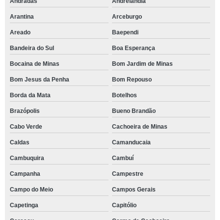
Andradas
Andrelândia
Arantina
Arceburgo
Areado
Baependi
Bandeira do Sul
Boa Esperança
Bocaina de Minas
Bom Jardim de Minas
Bom Jesus da Penha
Bom Repouso
Borda da Mata
Botelhos
Brazópolis
Bueno Brandão
Cabo Verde
Cachoeira de Minas
Caldas
Camanducaia
Cambuquira
Cambuí
Campanha
Campestre
Campo do Meio
Campos Gerais
Capetinga
Capitólio