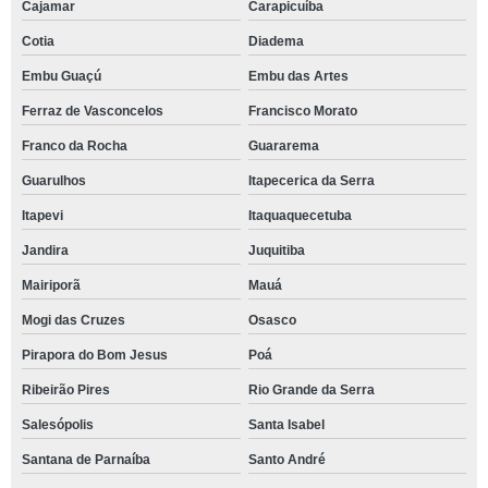
Cajamar
Carapicuíba
Cotia
Diadema
Embu Guaçú
Embu das Artes
Ferraz de Vasconcelos
Francisco Morato
Franco da Rocha
Guararema
Guarulhos
Itapecerica da Serra
Itapevi
Itaquaquecetuba
Jandira
Juquitiba
Mairiporã
Mauá
Mogi das Cruzes
Osasco
Pirapora do Bom Jesus
Poá
Ribeirão Pires
Rio Grande da Serra
Salesópolis
Santa Isabel
Santana de Parnaíba
Santo André