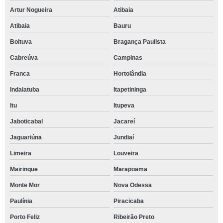
Artur Nogueira
Atibaia
Atibaia
Bauru
Boituva
Bragança Paulista
Cabreúva
Campinas
Franca
Hortolândia
Indaiatuba
Itapetininga
Itu
Itupeva
Jaboticabal
Jacareí
Jaguariúna
Jundiaí
Limeira
Louveira
Mairinque
Marapoama
Monte Mor
Nova Odessa
Paulínia
Piracicaba
Porto Feliz
Ribeirão Preto