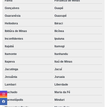
Fama
Fortaleza de Minas
Gonçalves
Guapé
Guaranésia
Guaxupé
Heliodora
Ibiraci
Ibitiúra de Minas
Ilicínea
Inconfidentes
Ipuiuna
Itajubá
Itamogi
Itamonte
Itanhandu
Itapeva
Itaú de Minas
Jacutinga
Jacuí
Jesuânia
Juruaia
Lambari
Liberdade
Machado
Maria da Fé
Marmelópolis
Minduri