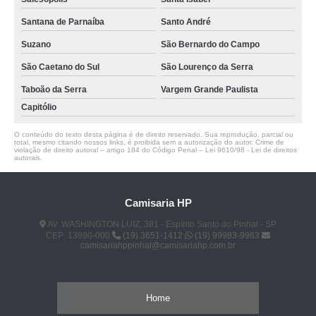
Santana de Parnaíba
Santo André
Suzano
São Bernardo do Campo
São Caetano do Sul
São Lourenço da Serra
Taboão da Serra
Vargem Grande Paulista
Capitólio
O conteúdo do texto desta página é de direito reservado. Sua reprodução, parcial ou
total, mesmo citando nossos links, é proibida sem a autorização do autor. Crime de
violação de direito autoral – artigo 184 do Código Penal –
Lei 9610/98 - Lei de direitos
autorais
.
Camisaria HP
AV. WASHINGTON LUIZ, 381 - Espírito Santo do Pinhal - SP
CEP: 13990-000
(19) 3651-1412
(19) 99983-9963
camisariahppinhal@camisariahp.com.br
Home