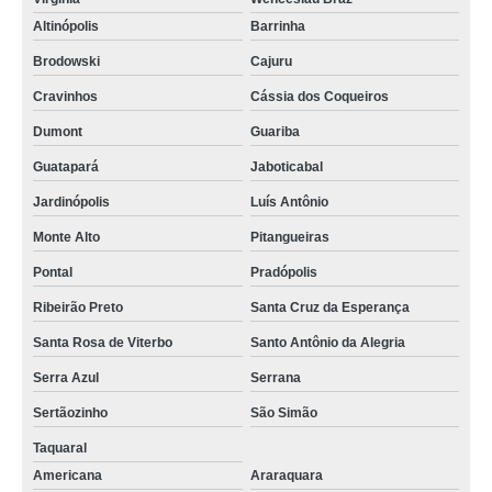
Altinópolis
Barrinha
Brodowski
Cajuru
Cravinhos
Cássia dos Coqueiros
Dumont
Guariba
Guatapará
Jaboticabal
Jardinópolis
Luís Antônio
Monte Alto
Pitangueiras
Pontal
Pradópolis
Ribeirão Preto
Santa Cruz da Esperança
Santa Rosa de Viterbo
Santo Antônio da Alegria
Serra Azul
Serrana
Sertãozinho
São Simão
Taquaral
Americana
Araraquara