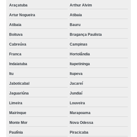
Araçatuba
Arthur Alvim
Artur Nogueira
Atibaia
Atibaia
Bauru
Boituva
Bragança Paulista
Cabreúva
Campinas
Franca
Hortolândia
Indaiatuba
Itapetininga
Itu
Itupeva
Jaboticabal
Jacareí
Jaguariúna
Jundiaí
Limeira
Louveira
Mairinque
Marapoama
Monte Mor
Nova Odessa
Paulínia
Piracicaba