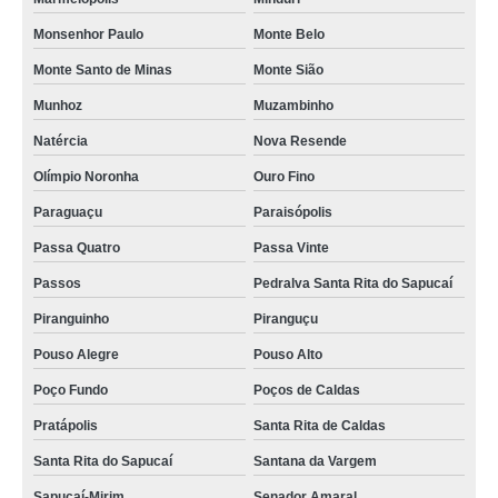
comprar de fábrica de camisa social para homem Embu das Artes
Monsenhor Paulo
Monte Belo
fábrica de camisa social masculina preços Itapetininga
Monte Santo de Minas
Monte Sião
fábrica camisa social masculina Sorocaba
Munhoz
Muzambinho
fábrica de camisa social preços Marapoama
Natércia
Nova Resende
fábrica de camisa social de homem Vila Mimosa
Olímpio Noronha
Ouro Fino
fábrica de camisa social para homem Minduri
Paraguaçu
Paraisópolis
onde encontrar fábrica de camisa social de homem Monte Sião
Passa Quatro
Passa Vinte
Passos
Pedralva Santa Rita do Sapucaí
fábrica camisas masculina social Coqueiral
Piranguinho
Piranguçu
fábrica de camisas social para homem Jardim Nova Europa
Pouso Alegre
Pouso Alto
lojas de fábrica camisas social São Lourenço
Poço Fundo
Poços de Caldas
camisas social fábrica Tocos do Moji
Pratápolis
Santa Rita de Caldas
onde encontrar fábrica de camisa masculina Itanhandu
Santa Rita do Sapucaí
Santana da Vargem
loja de fábrica camisa social preços Divisa Nova
Sapucaí-Mirim
Senador Amaral