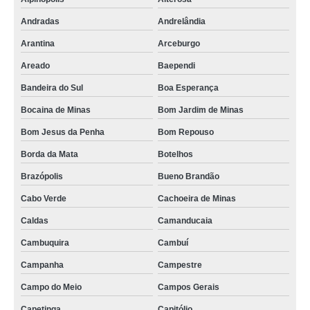
onde encontrar camisa social fábrica São Lourenço
Andradas
Andrelândia
fábrica camisa social masculina preços Divisa Nova
Arantina
Arceburgo
fábrica camisas masculina social Gonçalves
Areado
Baependi
onde encontrar fábrica camisa masculina social Jardim Samambaia
Bandeira do Sul
Boa Esperança
comprar de fábrica de camisa masculina Monte Alto
Bocaina de Minas
Bom Jardim de Minas
Bom Jesus da Penha
Bom Repouso
onde encontrar fábrica de camisa social para homem Santo Antônio da
Alegria
Borda da Mata
Botelhos
comprar de fábrica camisa masculina social Santa Bárbara d'Oeste
Brazópolis
Bueno Brandão
fábrica camisa social Santa Rita do Sapucaí
Cabo Verde
Cachoeira de Minas
comprar de fábrica camisa social Carmo de Minas
Caldas
Camanducaia
fábrica de camisa social para homem preços Atibaia
Cambuquira
Cambuí
comprar de loja de fábrica camisa social Brodowski
Campanha
Campestre
fábrica camisa masculina social preços Guaxupé
Campo do Meio
Campos Gerais
fábrica de camisa masculina Cássia
Capetinga
Capitólio