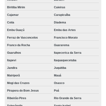
Biritiba Mirim
Caieiras
Cajamar
Carapicuíba
Cotia
Diadema
Embu Guaçú
Embu das Artes
Ferraz de Vasconcelos
Francisco Morato
Franco da Rocha
Guararema
Guarulhos
Itapecerica da Serra
Itapevi
Itaquaquecetuba
Jandira
Juquitiba
Mairiporã
Mauá
Mogi das Cruzes
Osasco
Pirapora do Bom Jesus
Poá
Ribeirão Pires
Rio Grande da Serra
Salesópolis
Santa Isabel