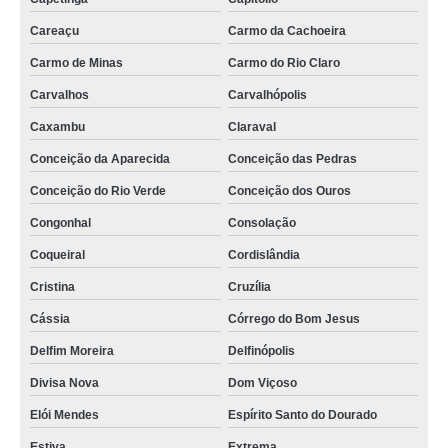
camisas social fábrica Salesópolis
Careaçu
Carmo da Cachoeira
Carmo de Minas
Carmo do Rio Claro
comprar camisa social fábrica Silvianópolis
Carvalhos
Carvalhópolis
onde encontrar fábrica camisa social Ipuiuna
Caxambu
Claraval
fábrica de camisas social masculina Bom Repouso
Conceição da Aparecida
Conceição das Pedras
comprar de fábrica camisa masculina social Divisa Nova
Conceição do Rio Verde
Conceição dos Ouros
fábrica camisa social preços Artur Nogueira
Congonhal
Consolação
comprar de fábrica de camisa social de homem Santa Rita do Sapucaí
Coqueiral
Cordislândia
comprar camisa social fábrica Piranguinho
Cristina
Cruzília
fábrica de camisa masculina preços Varginha
Cássia
Córrego do Bom Jesus
fábrica de camisa social para homem preços Coqueiral
Delfim Moreira
Delfinópolis
fábrica de camisas social para homem Santa Rita do Sapucaí
Divisa Nova
Dom Viçoso
onde encontrar fábrica de camisa social Borda da Mata
Elói Mendes
Espírito Santo do Dourado
fábrica de camisa social de homem preços Pradópolis
Estiva
Extrema