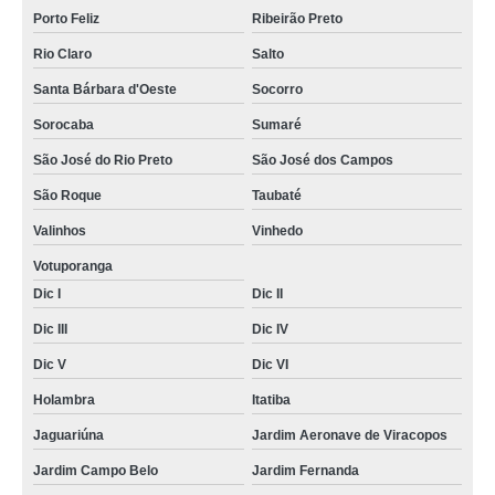
Porto Feliz
Ribeirão Preto
Rio Claro
Salto
Santa Bárbara d'Oeste
Socorro
Sorocaba
Sumaré
São José do Rio Preto
São José dos Campos
São Roque
Taubaté
Valinhos
Vinhedo
Votuporanga
Dic I
Dic II
Dic III
Dic IV
Dic V
Dic VI
Holambra
Itatiba
Jaguariúna
Jardim Aeronave de Viracopos
Jardim Campo Belo
Jardim Fernanda