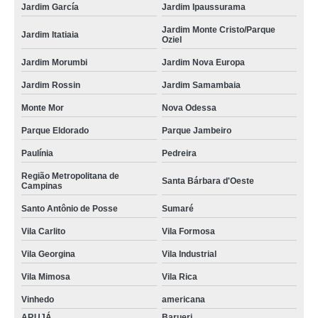
Jardim García
Jardim Ipaussurama
Jardim Monte Cristo/Parque
Jardim Itatiaia
Oziel
Jardim Morumbi
Jardim Nova Europa
Jardim Rossin
Jardim Samambaia
Monte Mor
Nova Odessa
Parque Eldorado
Parque Jambeiro
Paulínia
Pedreira
Região Metropolitana de
Santa Bárbara d'Oeste
Campinas
Santo Antônio de Posse
Sumaré
Vila Carlito
Vila Formosa
Vila Georgina
Vila Industrial
Vila Mimosa
Vila Rica
Vinhedo
americana
ARUJÁ
Barueri