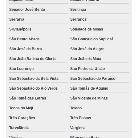
onde encontrar camisa social fábrica Paulínia
Senador José Bento
Seritinga
fábrica de camisa masculina preços Olímpio Noronha
Serrania
Serranos
fábrica de camisas social de homem Natércia
Silvianópolis
Soledade de Minas
loja de fábrica camisa social Alfenas
São Bento Abade
São Gonçalo do Sapucaí
fábrica camisa social masculina Caldas
São José da Barra
São José do Alegre
onde encontrar fábrica de camisa social para homem Itaú de Minas
São João Batista do Glória
São João da Mata
comprar de fábrica de camisa masculina Araçatuba
São Lourenço
São Pedro da União
fábrica camisa masculina social Francisco Morato
São Sebastião da Bela Vista
São Sebastião do Paraíso
loja de fábrica camisa social Brazópolis
São Sebastião do Rio Verde
São Tomás de Aquino
fábrica de camisa social masculina preços Santana de Parnaíba
São Tomé das Letras
São Vicente de Minas
Tocos do Moji
Toledo
comprar de fábrica de camisa social Paulínia
Três Corações
Três Pontas
comprar de fábrica de camisa social Cajamar
Turvolândia
Varginha
Virgínia
Wenceslau Braz