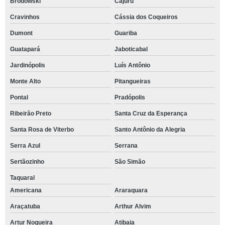
Brodowski
Cajuru
Cravinhos
Cássia dos Coqueiros
Dumont
Guariba
Guatapará
Jaboticabal
Jardinópolis
Luís Antônio
Monte Alto
Pitangueiras
Pontal
Pradópolis
Ribeirão Preto
Santa Cruz da Esperança
Santa Rosa de Viterbo
Santo Antônio da Alegria
Serra Azul
Serrana
Sertãozinho
São Simão
Taquaral
Americana
Araraquara
Araçatuba
Arthur Alvim
Artur Nogueira
Atibaia