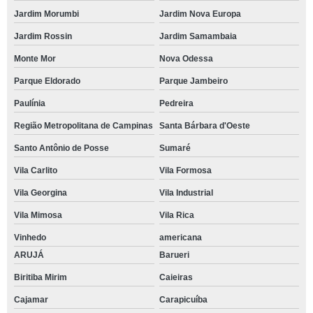
Jardim Morumbi
Jardim Nova Europa
Jardim Rossin
Jardim Samambaia
Monte Mor
Nova Odessa
Parque Eldorado
Parque Jambeiro
Paulínia
Pedreira
Região Metropolitana de Campinas
Santa Bárbara d'Oeste
Santo Antônio de Posse
Sumaré
Vila Carlito
Vila Formosa
Vila Georgina
Vila Industrial
Vila Mimosa
Vila Rica
Vinhedo
americana
ARUJÁ
Barueri
Biritiba Mirim
Caieiras
Cajamar
Carapicuíba