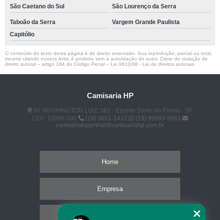
São Caetano do Sul
São Lourenço da Serra
Taboão da Serra
Vargem Grande Paulista
Capitólio
O conteúdo do texto desta página é de direito reservado. Sua reprodução, parcial ou total,
mesmo citando nossos links, é proibida sem a autorização do autor. Crime de violação de
direito autoral – artigo 184 do Código Penal –
Lei 9610/98 - Lei de direitos autorais
.
Camisaria HP
AV. WASHINGTON LUIZ, 381 - Espírito Santo do Pinhal - SP
CEP: 13990-000
(19) 3651-1412
(19) 99983-9963
camisariahppinhal@camisariahp.com.br
Home
Empresa
Missão