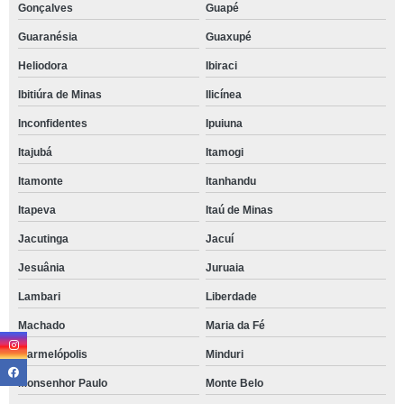
Gonçalves
Guapé
Guaranésia
Guaxupé
Heliodora
Ibiraci
Ibitiúra de Minas
Ilicínea
Inconfidentes
Ipuiuna
Itajubá
Itamogi
Itamonte
Itanhandu
Itapeva
Itaú de Minas
Jacutinga
Jacuí
Jesuânia
Juruaia
Lambari
Liberdade
Machado
Maria da Fé
Marmelópolis
Minduri
Monsenhor Paulo
Monte Belo