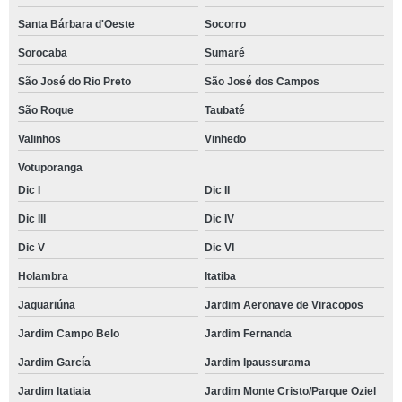
Santa Bárbara d'Oeste
Socorro
Sorocaba
Sumaré
São José do Rio Preto
São José dos Campos
São Roque
Taubaté
Valinhos
Vinhedo
Votuporanga
Dic I
Dic II
Dic III
Dic IV
Dic V
Dic VI
Holambra
Itatiba
Jaguariúna
Jardim Aeronave de Viracopos
Jardim Campo Belo
Jardim Fernanda
Jardim García
Jardim Ipaussurama
Jardim Itatiaia
Jardim Monte Cristo/Parque Oziel