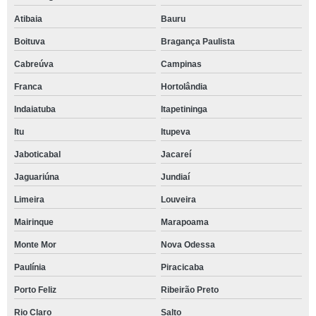
Atibaia
Bauru
Boituva
Bragança Paulista
Cabreúva
Campinas
Franca
Hortolândia
Indaiatuba
Itapetininga
Itu
Itupeva
Jaboticabal
Jacareí
Jaguariúna
Jundiaí
Limeira
Louveira
Mairinque
Marapoama
Monte Mor
Nova Odessa
Paulínia
Piracicaba
Porto Feliz
Ribeirão Preto
Rio Claro
Salto