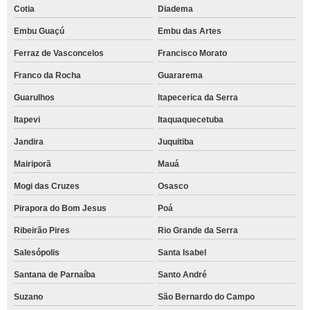
Cotia
Diadema
Embu Guaçú
Embu das Artes
Ferraz de Vasconcelos
Francisco Morato
Franco da Rocha
Guararema
Guarulhos
Itapecerica da Serra
Itapevi
Itaquaquecetuba
Jandira
Juquitiba
Mairiporã
Mauá
Mogi das Cruzes
Osasco
Pirapora do Bom Jesus
Poá
Ribeirão Pires
Rio Grande da Serra
Salesópolis
Santa Isabel
Santana de Parnaíba
Santo André
Suzano
São Bernardo do Campo