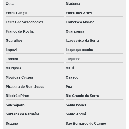
Cotia
Diadema
Embu Guaçú
Embu das Artes
Ferraz de Vasconcelos
Francisco Morato
Franco da Rocha
Guararema
Guarulhos
Itapecerica da Serra
Itapevi
Itaquaquecetuba
Jandira
Juquitiba
Mairiporã
Mauá
Mogi das Cruzes
Osasco
Pirapora do Bom Jesus
Poá
Ribeirão Pires
Rio Grande da Serra
Salesópolis
Santa Isabel
Santana de Parnaíba
Santo André
Suzano
São Bernardo do Campo