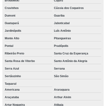
Brodowski
Cajuru
Cravinhos
Cássia dos Coqueiros
Dumont
Guariba
Guatapará
Jaboticabal
Jardinópolis
Luís Antônio
Monte Alto
Pitangueiras
Pontal
Pradópolis
Ribeirão Preto
Santa Cruz da Esperança
Santa Rosa de Viterbo
Santo Antônio da Alegria
Serra Azul
Serrana
Sertãozinho
São Simão
Taquaral
Americana
Araraquara
Araçatuba
Arthur Alvim
Artur Nogueira
Atibaia