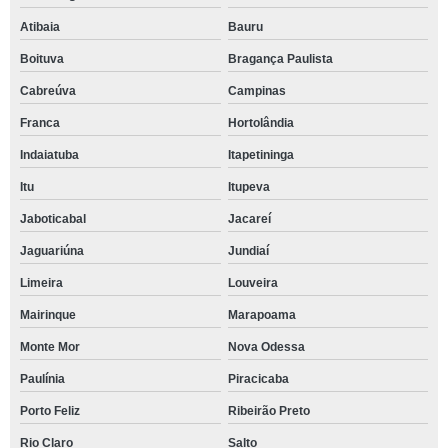
Atibaia
Bauru
Boituva
Bragança Paulista
Cabreúva
Campinas
Franca
Hortolândia
Indaiatuba
Itapetininga
Itu
Itupeva
Jaboticabal
Jacareí
Jaguariúna
Jundiaí
Limeira
Louveira
Mairinque
Marapoama
Monte Mor
Nova Odessa
Paulínia
Piracicaba
Porto Feliz
Ribeirão Preto
Rio Claro
Salto