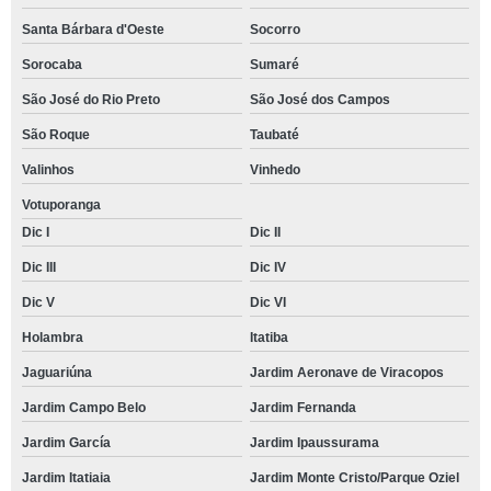
Santa Bárbara d'Oeste
Socorro
Sorocaba
Sumaré
São José do Rio Preto
São José dos Campos
São Roque
Taubaté
Valinhos
Vinhedo
Votuporanga
Dic I
Dic II
Dic III
Dic IV
Dic V
Dic VI
Holambra
Itatiba
Jaguariúna
Jardim Aeronave de Viracopos
Jardim Campo Belo
Jardim Fernanda
Jardim García
Jardim Ipaussurama
Jardim Itatiaia
Jardim Monte Cristo/Parque Oziel