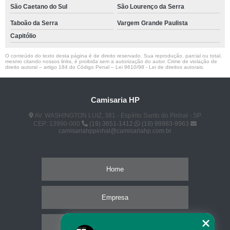
São Caetano do Sul
São Lourenço da Serra
Taboão da Serra
Vargem Grande Paulista
Capitólio
O conteúdo do texto desta página é de direito reservado. Sua reprodução, parcial ou total,
mesmo citando nossos links, é proibida sem a autorização do autor. Crime de violação de
direito autoral – artigo 184 do Código Penal –
Lei 9610/98 - Lei de direitos autorais
.
Camisaria HP
AV. WASHINGTON LUIZ, 381 - Espírito Santo do Pinhal - SP
CEP: 13990-000
(19) 3651-1412
(19) 99983-9963
camisariahppinhal@camisariahp.com.br
Home
Empresa
Missão