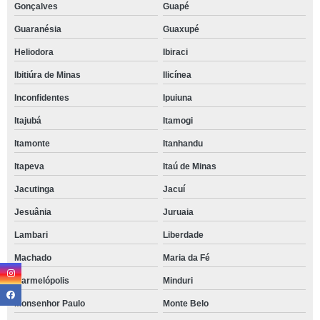
Gonçalves
Guapé
Guaranésia
Guaxupé
Heliodora
Ibiraci
Ibitiúra de Minas
Ilicínea
Inconfidentes
Ipuiuna
Itajubá
Itamogi
Itamonte
Itanhandu
Itapeva
Itaú de Minas
Jacutinga
Jacuí
Jesuânia
Juruaia
Lambari
Liberdade
Machado
Maria da Fé
Marmelópolis
Minduri
Monsenhor Paulo
Monte Belo