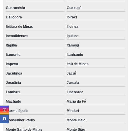
Guaranésia
Guaxupé
Heliodora
Ibiraci
Ibitiúra de Minas
Ilicínea
Inconfidentes
Ipuiuna
Itajubá
Itamogi
Itamonte
Itanhandu
Itapeva
Itaú de Minas
Jacutinga
Jacuí
Jesuânia
Juruaia
Lambari
Liberdade
Machado
Maria da Fé
Marmelópolis
Minduri
Monsenhor Paulo
Monte Belo
Monte Santo de Minas
Monte Sião