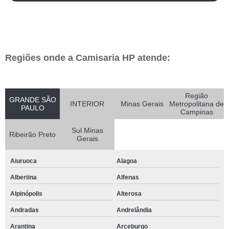
Regiões onde a Camisaria HP atende:
Região
GRANDE SÃO
INTERIOR
Minas Gerais
Metropolitana de
PAULO
Campinas
Sul Minas
Ribeirão Preto
Gerais
Aiuruoca
Alagoa
Albertina
Alfenas
Alpinópolis
Alterosa
Andradas
Andrelândia
Arantina
Arceburgo