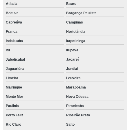
Atibaia
Bauru
Boituva
Bragança Paulista
Cabreúva
Campinas
Franca
Hortolândia
Indaiatuba
Itapetininga
Itu
Itupeva
Jaboticabal
Jacareí
Jaguariúna
Jundiaí
Limeira
Louveira
Mairinque
Marapoama
Monte Mor
Nova Odessa
Paulínia
Piracicaba
Porto Feliz
Ribeirão Preto
Rio Claro
Salto