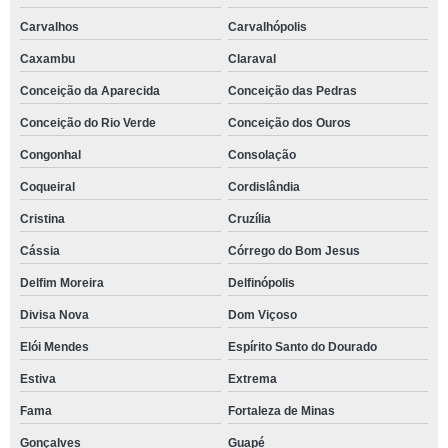
Carvalhos
Carvalhópolis
Caxambu
Claraval
Conceição da Aparecida
Conceição das Pedras
Conceição do Rio Verde
Conceição dos Ouros
Congonhal
Consolação
Coqueiral
Cordislândia
Cristina
Cruzília
Cássia
Córrego do Bom Jesus
Delfim Moreira
Delfinópolis
Divisa Nova
Dom Viçoso
Elói Mendes
Espírito Santo do Dourado
Estiva
Extrema
Fama
Fortaleza de Minas
Gonçalves
Guapé