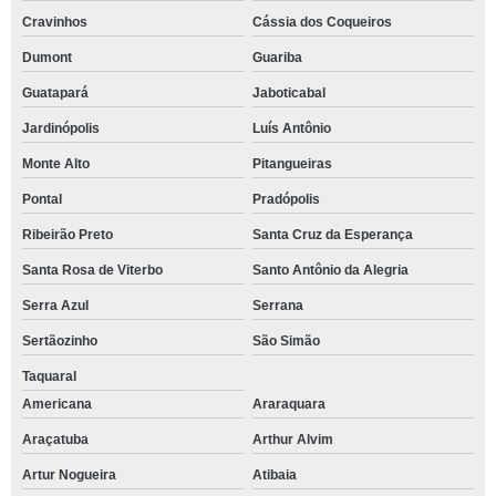
Cravinhos
Cássia dos Coqueiros
Dumont
Guariba
Guatapará
Jaboticabal
Jardinópolis
Luís Antônio
Monte Alto
Pitangueiras
Pontal
Pradópolis
Ribeirão Preto
Santa Cruz da Esperança
Santa Rosa de Viterbo
Santo Antônio da Alegria
Serra Azul
Serrana
Sertãozinho
São Simão
Taquaral
Americana
Araraquara
Araçatuba
Arthur Alvim
Artur Nogueira
Atibaia