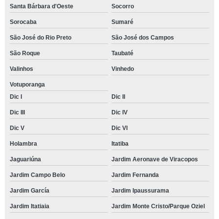
Santa Bárbara d'Oeste
Socorro
Sorocaba
Sumaré
São José do Rio Preto
São José dos Campos
São Roque
Taubaté
Valinhos
Vinhedo
Votuporanga
Dic I
Dic II
Dic III
Dic IV
Dic V
Dic VI
Holambra
Itatiba
Jaguariúna
Jardim Aeronave de Viracopos
Jardim Campo Belo
Jardim Fernanda
Jardim García
Jardim Ipaussurama
Jardim Itatiaia
Jardim Monte Cristo/Parque Oziel