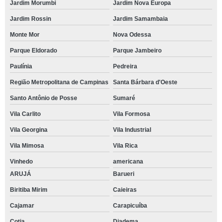
Jardim Morumbi
Jardim Nova Europa
Jardim Rossin
Jardim Samambaia
Monte Mor
Nova Odessa
Parque Eldorado
Parque Jambeiro
Paulínia
Pedreira
Região Metropolitana de Campinas
Santa Bárbara d'Oeste
Santo Antônio de Posse
Sumaré
Vila Carlito
Vila Formosa
Vila Georgina
Vila Industrial
Vila Mimosa
Vila Rica
Vinhedo
americana
ARUJÁ
Barueri
Biritiba Mirim
Caieiras
Cajamar
Carapicuíba
Cotia
Diadema