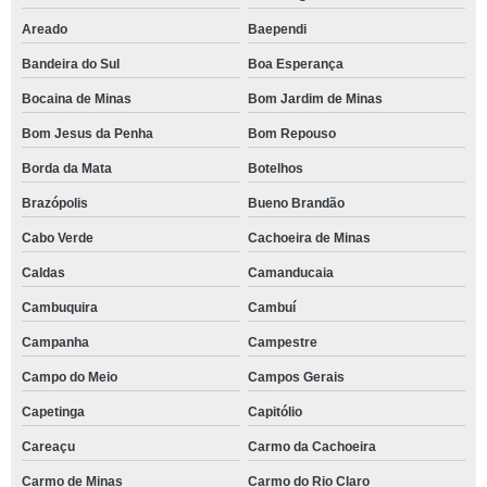
Areado
Baependi
Bandeira do Sul
Boa Esperança
Bocaina de Minas
Bom Jardim de Minas
Bom Jesus da Penha
Bom Repouso
Borda da Mata
Botelhos
Brazópolis
Bueno Brandão
Cabo Verde
Cachoeira de Minas
Caldas
Camanducaia
Cambuquira
Cambuí
Campanha
Campestre
Campo do Meio
Campos Gerais
Capetinga
Capitólio
Careaçu
Carmo da Cachoeira
Carmo de Minas
Carmo do Rio Claro