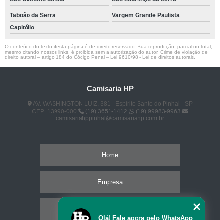
Taboão da Serra
Vargem Grande Paulista
Capitólio
O conteúdo do texto desta página é de direito reservado. Sua reprodução, parcial ou total,
mesmo citando nossos links, é proibida sem a autorização do autor. Crime de violação de
direito autoral – artigo 184 do Código Penal –
Lei 9610/98 - Lei de direitos autorais
.
Camisaria HP
AV. WASHINGTON LUIZ, 381 - Espírito Santo do Pinhal - SP
CEP: 13990-000
(19) 3651-1412
(19) 99983-9963
camisariahppinhal@camisariahp.com.br
Home
Empresa
Missão
Olá! Fale agora pelo WhatsApp