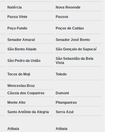
Camisa Social Masculina Manga Curta Preço
Natércia
Nova Resende
Preço
Camisa Social Masculina Preço
Passa Vinte
Passos
Camisa Social Masculina Slim Preço
Poço Fundo
Poços de Caldas
Preço
Camisa Social Fábrica
Senador Amaral
Senador José Bento
ial
Fábrica Camisa Social
São Bento Abade
São Gonçalo do Sapucaí
 Camisa Masculina
Fábrica de Camisa Social
São Sebastião da Bela
São Pedro da União
Vista
Fábrica de Camisa Social Masculina
Tocos do Moji
Toledo
em
Loja de Fábrica Camisa Social
Wenceslau Braz
Masculina
Loja de Moda Masculina Online
Cássia dos Coqueiros
Dumont
 Masculina
Loja Moda Masculina Executivo
Monte Alto
Pitangueiras
culina Social
Loja Virtual Moda Masculina
Santo Antônio da Alegria
Serra Azul
Masculina
Moda Básica Masculina
ans Masculina
Moda Masculina
Atibaia
Atibaia