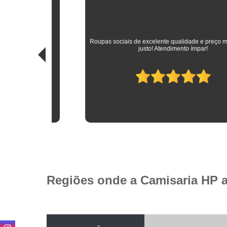
sitando
 das
Roupas sociais de excelente qualidade e preço mais do que
idade.
justo! Atendimento ímpar!
Regiões onde a Camisaria HP 