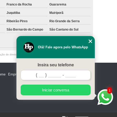
Franco da Rocha
Guararema
Juquitiba
Mairiporã
Ribeirão Pires
Rio Grande da Serra
São Bernardo do Campo
São Caetano do Sul
Olá! Fale agora pelo WhatsApp
ação de direito autoral – artigo 184 do Código Penal –
Lei 9610/98 - Lei de
Insira seu telefone
ome
Empresa
Missão
Serviços
Contato
Mapa do site
Iniciar conversa
1