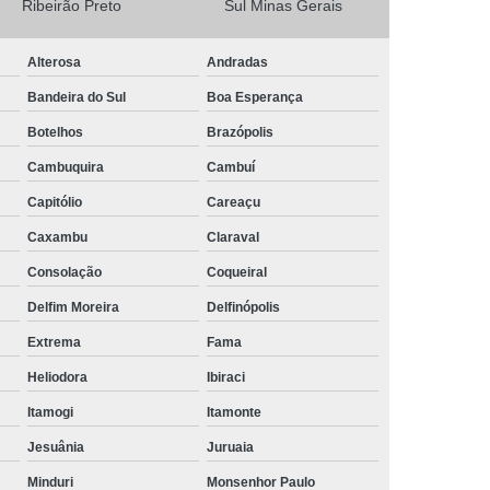
Ribeirão Preto
Sul Minas Gerais
Camisa Masculina Social Manga Longa
Alterosa
Andradas
Camisa Social Manga Longa
Bandeira do Sul
Boa Esperança
a
Camisa Social Manga Longa Preta
Botelhos
Brazópolis
Camisa Social Masculina Preta Manga Longa
Cambuquira
Cambuí
Camisa a Rigor Social Masculina
Capitólio
Careaçu
misa Social Branca Masculina
Caxambu
Claraval
a
Camisa Social Jeans Masculina
Consolação
Coqueiral
misa Social Masculina a Rigor
Delfim Moreira
Delfinópolis
Camisa Social Masculina Manga Curta
Extrema
Fama
Camisa Social Masculina Slim
Heliodora
Ibiraci
a Manga Longa Social Masculina Preço
Itamogi
Itamonte
misa Social Branca Masculina Preço
Jesuânia
Juruaia
o
Camisa Social Jeans Masculina Preço
Minduri
Monsenhor Paulo