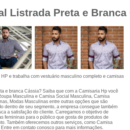
Camisa Preta Masculina
Camisa Slim 
l Listrada Preta e Branca
Camisa Branca Plus Size
Camisa Jeans Ma
Camisa Manga Longa Plus Size Masculina
Camisa Social Branca Plus Size
Camisa Social Plus Size
Cam
Camisa Xadrez Masculina Plus Size
Camisa 
Camisa Masculina Manga Curta Slim Fit
Cam
Camisa Slim Fit
Camisa Slim Fit Luxo
C
s HP e trabalha com vestuário masculino completo e camisas
Camisa Social Masculina Slim Fit
Camisa S
reta e branca Cássia? Saiba que com a Camisaria Hp você
Camisa Social Slim Fit Masculina
Camisa Su
Roupa Masculina e Camisa Social Masculina, Camisa
as, Modas Masculinas entre outras opções que são
Camisa Branca Slim Masculina
iado dentro de seu segmento, a empresa consegue também
a a satisfação do cliente. Carregamos o objetivo de
Camisa Jeans Slim Masculin
s femininas para o público que gosta de produtos de
nto. Também oferecemos outros serviços, como Camisa
Camisa Masculina Slim Fit Manga Lo
 Entre em contato conosco para mais informações.