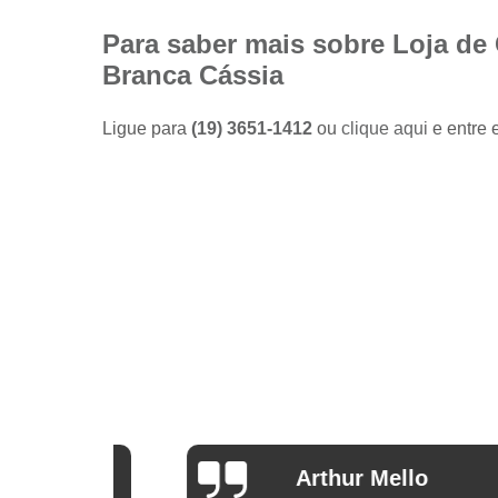
Camisas
sociais
Para saber mais sobre Loja de 
masculinas
Branca Cássia
preço
Fábricas
Ligue para
(19) 3651-1412
ou
clique aqui
e entre 
de camisas
Lojas de
modas
masculinas
Modas
masculinas
Roupa
masculina
Arthur Mello