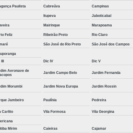
Moda Masculina Camisa
Moda Masculina C
agança Paulista
Cabreúva
Campinas
Moda Masculina Inverno
Moda Mascul
Itupeva
Jaboticabal
Moda Social Masculina
Roupas Elegantes
uveira
Mairinque
Marapoama
to Feliz
Ribeirão Preto
Rio Claro
Roupas Masculinas
Roupas Masculinas 
maré
São José do Rio Preto
São José dos Campos
Roupas Masculinas Estilosas
tuporanga
Roupas Masculinas no Atacado
III
Dic IV
Dic V
Roupas Masculinas Plus Size
Roupas Masc
rdim Aeronave de
Jardim Campo Belo
Jardim Fernanda
racopos
rdim Morumbi
Jardim Nova Europa
Jardim Rossin
rque Jambeiro
Paulínia
Pedreira
a Carlito
Vila Formosa
Vila Georgina
ericana
itiba Mirim
Caieiras
Cajamar