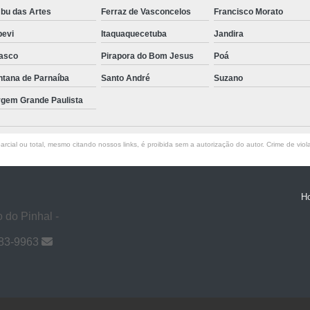
bu das Artes
Ferraz de Vasconcelos
Francisco Morato
pevi
Itaquaquecetuba
Jandira
asco
Pirapora do Bom Jesus
Poá
ntana de Parnaíba
Santo André
Suzano
rgem Grande Paulista
rcial ou total, mesmo citando nossos links, é proibida sem a autorização do autor. Crime de viol
H
 do Pinhal -
983-9963