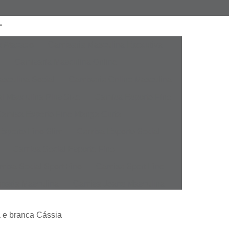
a Atacado
Camisaria Masculina Executiva
Camisaria Masculina Online
sculina Social
Camisaria Online Masculina
l Masculina Plus Size
Camisa Esporte Fino
amisa Esporte Fino Manga Curta
sporte Fino Slim
Camisa Esporte Social
Camisa Social Esporte Fino
misa Social Sport Fino
Camisa Sport Fino
pada Masculina
Camisa Jeans Masculina
Masculina
Camisa Manga Longa Masculina
ta e branca Cássia
tampada
Camisa Masculina Manga Longa