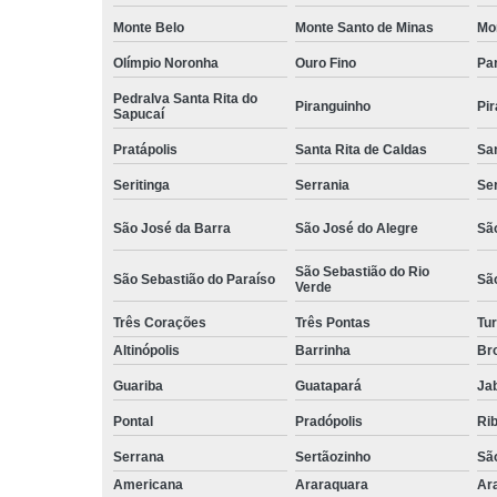
Monte Belo
Monte Santo de Minas
Mo
Olímpio Noronha
Ouro Fino
Pa
Pedralva Santa Rita do
Piranguinho
Pi
Sapucaí
Pratápolis
Santa Rita de Caldas
San
Seritinga
Serrania
Se
São José da Barra
São José do Alegre
São
São Sebastião do Rio
São Sebastião do Paraíso
Sã
Verde
Três Corações
Três Pontas
Tur
Altinópolis
Barrinha
Br
Guariba
Guatapará
Jab
Pontal
Pradópolis
Rib
Serrana
Sertãozinho
Sã
Americana
Araraquara
Ar