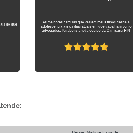
Camisa Social Masculina 
Camisa Social Masculina Branca Preç
Camisa Listrada Masculina Social
Camisa L
As melhores camisas que vestem meus filhos desde a
adolescência até os dias atuais em que trabalham como
Camisa Social Listrada
Camis
advogados. Parabéns à toda equipe da Camisaria HP!
Camisa Social Listrada Masculin
Camisa Social Listrada Preta e Branca
Camisa Social Manga Longa Listrada
Camisa Social Masculina Listrada Preto e Bra
Camisa Social de Manga Curta
Camisa Social Manga Curta
Ca
Camisa Social Manga Curta Estampada
atende:
Camisa Social Manga Curta Preta
Camisa Social Preta Manga Curta
Camisa Manga Longa Masculina Soc
Região Metropolitana de