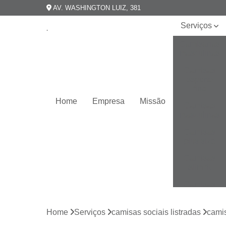
AV. WASHINGTON LUIZ, 381
Serviços
Camisarias
masculinas
Camisas
esporte
fino
Home
Empresa
Missão
Camisas
masculinas
Camisas
plus size
Camisas
slim fit
Camisas
slim
masculina
Home
Serviços
camisas sociais listradas
camis
Camisas