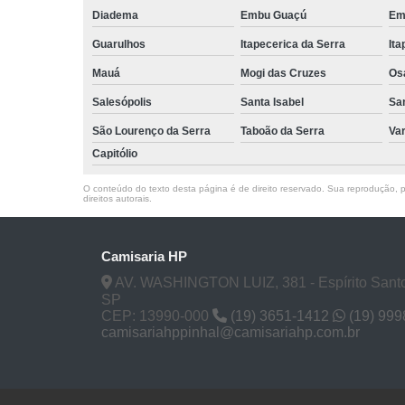
Diadema
Embu Guaçú
Em
Guarulhos
Itapecerica da Serra
Ita
Mauá
Mogi das Cruzes
Os
Salesópolis
Santa Isabel
Sa
São Lourenço da Serra
Taboão da Serra
Va
Capitólio
O conteúdo do texto desta página é de direito reservado. Sua reprodução, pa
direitos autorais
.
Camisaria HP
AV. WASHINGTON LUIZ, 381 - Espírito Santo
SP
CEP: 13990-000
(19) 3651-1412
(19) 99
camisariahppinhal@camisariahp.com.br