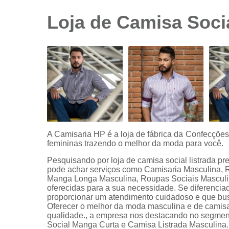
sociais
branca
Loja de Camisa Socia
Camisas
sociais
branca
preço
Camisas
sociais
listradas
Camisas
sociais
manga
A Camisaria HP é a loja de fábrica da Confecçõe
curta
femininas trazendo o melhor da moda para você.
Camisas
Pesquisando por loja de camisa social listrada p
sociais
pode achar serviços como Camisaria Masculina, 
manga
Manga Longa Masculina, Roupas Sociais Masculin
longa
oferecidas para a sua necessidade. Se diferenc
proporcionar um atendimento cuidadoso e que busc
Camisas
Oferecer o melhor da moda masculina e de camisa
sociais
qualidade., a empresa nos destacando no segme
masculinas
Social Manga Curta e Camisa Listrada Masculina.