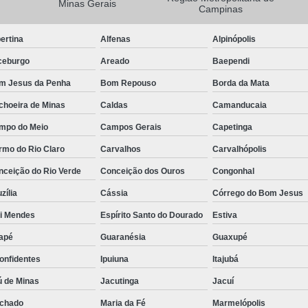
Minas Gerais
Campinas
Camisa Masculina Manga Longa Social
ertina
Alfenas
Alpinópolis
Camisa Social de Manga Longa
ceburgo
Areado
Baependi
Camisa Social Manga Longa Masculin
m Jesus da Penha
Bom Repouso
Borda da Mata
Camisa Social Masculina Manga Longa Lisa
choeira de Minas
Caldas
Camanducaia
Camisa Social Preta Manga Longa
mpo do Meio
Campos Gerais
Capetinga
Camisa Masculina Social
Ca
rmo do Rio Claro
Carvalhos
Carvalhópolis
Camisa Social Estampada Masculin
nceição do Rio Verde
Conceição dos Ouros
Congonhal
Camisa Social Masculina
Ca
zília
Cássia
Córrego do Bom Jesus
Camisa Social Masculina Estampada
ói Mendes
Espírito Santo do Dourado
Estiva
Camisa Social Masculina Preta
apé
Guaranésia
Guaxupé
Camisa Social Preta Masculina
Camis
onfidentes
Ipuiuna
Itajubá
Camisa Masculina Social Preço
Ca
ú de Minas
Jacutinga
Jacuí
Camisa Social Estampada Masculina Preç
chado
Maria da Fé
Marmelópolis