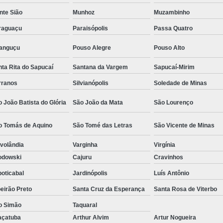
Camisa Social Masculina Estampada Preço
nte Sião
Munhoz
Muzambinho
Camisa Social Masculina Manga Longa 
raguaçu
Paraisópolis
Passa Quatro
Camisa Social Masculina Preta Preço
ranguçu
Pouso Alegre
Pouso Alto
Camisa Social Preta Masculina 
ta Rita do Sapucaí
Santana da Vargem
Sapucaí-Mirim
Fábrica Camisa Masculina Soc
rranos
Silvianópolis
Soledade de Minas
Fábrica Camisa Social Masculina
Fábrica de
 João Batista do Glória
São João da Mata
São Lourenço
Fábrica de Camisa Social de Homem
o Tomás de Aquino
São Tomé das Letras
São Vicente de Minas
Fábrica de Camisa Social para Hom
volândia
Varginha
Virgínia
Loja com Moda Masculina
Loja de Moda 
odowski
Cajuru
Cravinhos
Loja Executivo Moda Masculina
Loja Moda
oticabal
Jardinópolis
Luís Antônio
Loja Moda Masculina Online
Loja Moda Mas
eirão Preto
Santa Cruz da Esperança
Santa Rosa de Viterbo
Moda Masculina Loja
Moda Atual 
o Simão
Taquaral
Moda Casual Masculina
Moda Je
açatuba
Arthur Alvim
Artur Nogueira