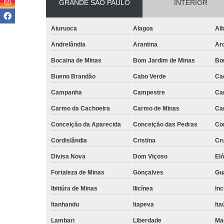
GRANDE SÃO PAULO
INTERIOR
Aiuruoca
Alagoa
Alb
Andrelândia
Arantina
Ar
Bocaina de Minas
Bom Jardim de Minas
Bo
Bueno Brandão
Cabo Verde
Ca
Campanha
Campestre
Ca
Carmo da Cachoeira
Carmo de Minas
Ca
Conceição da Aparecida
Conceição das Pedras
Co
Cordislândia
Cristina
Cru
Divisa Nova
Dom Viçoso
El
Fortaleza de Minas
Gonçalves
Gu
Ibitiúra de Minas
Ilicínea
Inc
Itanhandu
Itapeva
Ita
Lambari
Liberdade
Ma