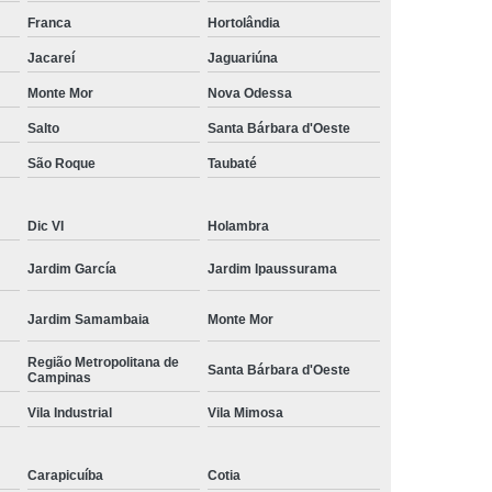
amisa Social
Moda Masculina Esporte Fino
Franca
Hortolândia
ina Social
Moda Plus Size Masculina
Jacareí
Jaguariúna
 Masculinas
Roupas Estilosas Masculinas
Monte Mor
Nova Odessa
Salto
Santa Bárbara d'Oeste
da Moda
Roupas Masculinas Esporte Fino
São Roque
Taubaté
Roupas Masculinas na Moda
Roupas Masculinas para Revenda
Dic VI
Holambra
ulinas Social
Roupas Sociais Masculinas
Jardim García
Jardim Ipaussurama
Jardim Samambaia
Monte Mor
Região Metropolitana de
Santa Bárbara d'Oeste
Campinas
Vila Industrial
Vila Mimosa
Carapicuíba
Cotia