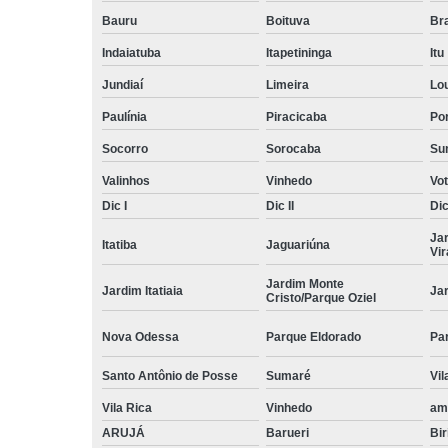
Bauru
Boituva
Br
Indaiatuba
Itapetininga
Itu
Jundiaí
Limeira
Lo
Paulínia
Piracicaba
Por
Socorro
Sorocaba
Su
Valinhos
Vinhedo
Vo
Dic I
Dic II
Dic 
Ja
Itatiba
Jaguariúna
Vi
Jardim Monte
Jardim Itatiaia
Ja
Cristo/Parque Oziel
Nova Odessa
Parque Eldorado
Pa
Santo Antônio de Posse
Sumaré
Vil
Vila Rica
Vinhedo
am
ARUJÁ
Barueri
Bir