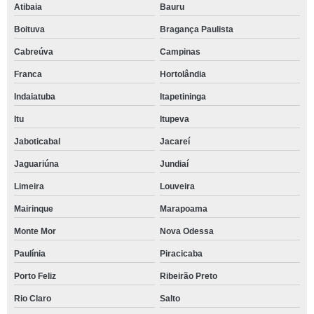
Atibaia
Bauru
Boituva
Bragança Paulista
Cabreúva
Campinas
Franca
Hortolândia
Indaiatuba
Itapetininga
Itu
Itupeva
Jaboticabal
Jacareí
Jaguariúna
Jundiaí
Limeira
Louveira
Mairinque
Marapoama
Monte Mor
Nova Odessa
Paulínia
Piracicaba
Porto Feliz
Ribeirão Preto
Rio Claro
Salto