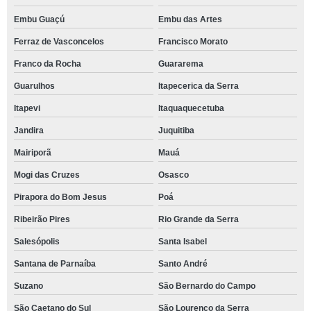
Embu Guaçú
Embu das Artes
Ferraz de Vasconcelos
Francisco Morato
Franco da Rocha
Guararema
Guarulhos
Itapecerica da Serra
Itapevi
Itaquaquecetuba
Jandira
Juquitiba
Mairiporã
Mauá
Mogi das Cruzes
Osasco
Pirapora do Bom Jesus
Poá
Ribeirão Pires
Rio Grande da Serra
Salesópolis
Santa Isabel
Santana de Parnaíba
Santo André
Suzano
São Bernardo do Campo
São Caetano do Sul
São Lourenço da Serra