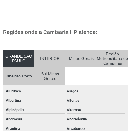
Regiões onde a Camisaria HP atende:
Região
GRANDE SÃO
INTERIOR
Minas Gerais
Metropolitana de
PAULO
Campinas
Sul Minas
Ribeirão Preto
Gerais
Aiuruoca
Alagoa
Albertina
Alfenas
Alpinópolis
Alterosa
Andradas
Andrelândia
Arantina
Arceburgo