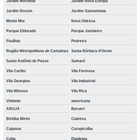
Jardim Morumbi
Jardim Nova Europa
Jardim Rossin
Jardim Samambaia
Monte Mor
Nova Odessa
Parque Eldorado
Parque Jambeiro
Paulínia
Pedreira
Região Metropolitana de Campinas
Santa Bárbara d'Oeste
Santo Antônio de Posse
Sumaré
Vila Carlito
Vila Formosa
Vila Georgina
Vila Industrial
Vila Mimosa
Vila Rica
Vinhedo
americana
ARUJÁ
Barueri
Biritiba Mirim
Caieiras
Cajamar
Carapicuíba
Cotia
Diadema