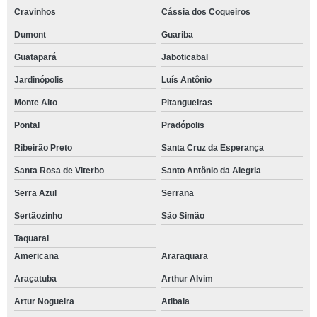
Cravinhos
Cássia dos Coqueiros
Dumont
Guariba
Guatapará
Jaboticabal
Jardinópolis
Luís Antônio
Monte Alto
Pitangueiras
Pontal
Pradópolis
Ribeirão Preto
Santa Cruz da Esperança
Santa Rosa de Viterbo
Santo Antônio da Alegria
Serra Azul
Serrana
Sertãozinho
São Simão
Taquaral
Americana
Araraquara
Araçatuba
Arthur Alvim
Artur Nogueira
Atibaia