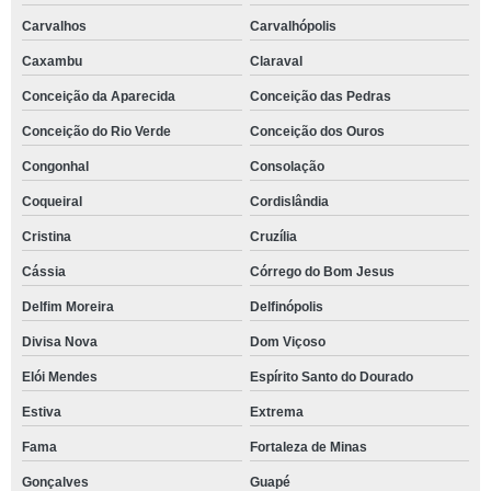
Carvalhos
Carvalhópolis
Caxambu
Claraval
Conceição da Aparecida
Conceição das Pedras
Conceição do Rio Verde
Conceição dos Ouros
Congonhal
Consolação
Coqueiral
Cordislândia
Cristina
Cruzília
Cássia
Córrego do Bom Jesus
Delfim Moreira
Delfinópolis
Divisa Nova
Dom Viçoso
Elói Mendes
Espírito Santo do Dourado
Estiva
Extrema
Fama
Fortaleza de Minas
Gonçalves
Guapé