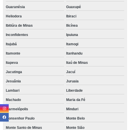
Guaranésia
Guaxupé
Heliodora
Ibiraci
Ibitiúra de Minas
Ilicínea
Inconfidentes
Ipuiuna
Itajubá
Itamogi
Itamonte
Itanhandu
Itapeva
Itaú de Minas
Jacutinga
Jacuí
Jesuânia
Juruaia
Lambari
Liberdade
Machado
Maria da Fé
Marmelópolis
Minduri
Monsenhor Paulo
Monte Belo
Monte Santo de Minas
Monte Sião