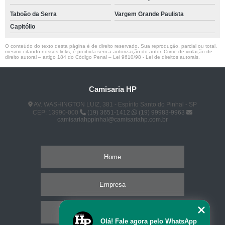
Taboão da Serra
Vargem Grande Paulista
Capitólio
O conteúdo do texto desta página é de direito reservado. Sua reprodução, parcial ou total,
mesmo citando nossos links, é proibida sem a autorização do autor. Crime de violação de
direito autoral – artigo 184 do Código Penal –
Lei 9610/98 - Lei de direitos autorais
.
Camisaria HP
AV. WASHINGTON LUIZ, 381 - Espírito Santo do Pinhal - SP
CEP: 13990-000
(19) 3651-1412
(19) 99983-9963
camisariahppinhal@camisariahp.com.br
Home
Empresa
Missão
Olá! Fale agora pelo WhatsApp