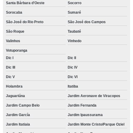
Santa Bárbara d'Oeste
Socorro
Sorocaba
Sumaré
São José do Rio Preto
São José dos Campos
São Roque
Taubaté
Valinhos
Vinhedo
Votuporanga
Dic I
Dic II
Dic III
Dic IV
Dic V
Dic VI
Holambra
Itatiba
Jaguariúna
Jardim Aeronave de Viracopos
Jardim Campo Belo
Jardim Fernanda
Jardim García
Jardim Ipaussurama
Jardim Itatiaia
Jardim Monte Cristo/Parque Oziel