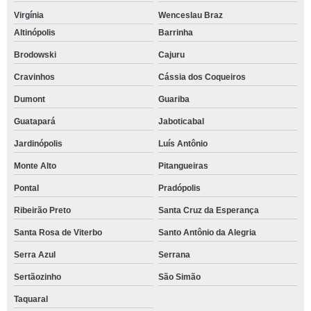
Virgínia
Wenceslau Braz
Altinópolis
Barrinha
Brodowski
Cajuru
Cravinhos
Cássia dos Coqueiros
Dumont
Guariba
Guatapará
Jaboticabal
Jardinópolis
Luís Antônio
Monte Alto
Pitangueiras
Pontal
Pradópolis
Ribeirão Preto
Santa Cruz da Esperança
Santa Rosa de Viterbo
Santo Antônio da Alegria
Serra Azul
Serrana
Sertãozinho
São Simão
Taquaral