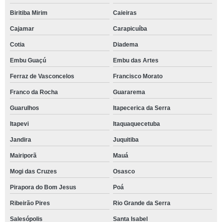
Biritiba Mirim
Caieiras
Cajamar
Carapicuíba
Cotia
Diadema
Embu Guaçú
Embu das Artes
Ferraz de Vasconcelos
Francisco Morato
Franco da Rocha
Guararema
Guarulhos
Itapecerica da Serra
Itapevi
Itaquaquecetuba
Jandira
Juquitiba
Mairiporã
Mauá
Mogi das Cruzes
Osasco
Pirapora do Bom Jesus
Poá
Ribeirão Pires
Rio Grande da Serra
Salesópolis
Santa Isabel