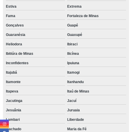
Estiva
Extrema
Fama
Fortaleza de Minas
Gonçalves
Guapé
Guaranésia
Guaxupé
Heliodora
Ibiraci
Ibitiúra de Minas
Ilicínea
Inconfidentes
Ipuiuna
Itajubá
Itamogi
Itamonte
Itanhandu
Itapeva
Itaú de Minas
Jacutinga
Jacuí
Jesuânia
Juruaia
Lambari
Liberdade
Machado
Maria da Fé