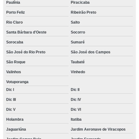
Paulínia
Piracicaba
Porto Feliz
Ribeirão Preto
Rio Claro
Salto
Santa Bárbara d'Oeste
Socorro
Sorocaba
Sumaré
São José do Rio Preto
São José dos Campos
São Roque
Taubaté
Valinhos
Vinhedo
Votuporanga
Dic I
Dic II
Dic III
Dic IV
Dic V
Dic VI
Holambra
Itatiba
Jaguariúna
Jardim Aeronave de Viracopos