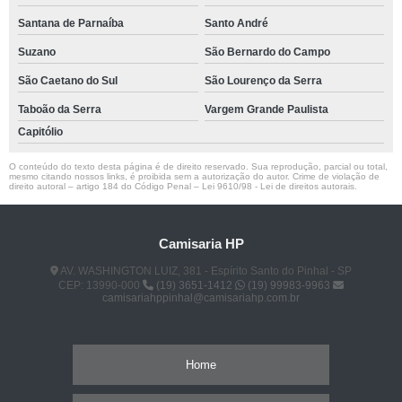
Santana de Parnaíba
Santo André
Suzano
São Bernardo do Campo
São Caetano do Sul
São Lourenço da Serra
Taboão da Serra
Vargem Grande Paulista
Capitólio
O conteúdo do texto desta página é de direito reservado. Sua reprodução, parcial ou total,
mesmo citando nossos links, é proibida sem a autorização do autor. Crime de violação de
direito autoral – artigo 184 do Código Penal –
Lei 9610/98 - Lei de direitos autorais
.
Camisaria HP
AV. WASHINGTON LUIZ, 381 - Espírito Santo do Pinhal - SP
CEP: 13990-000
(19) 3651-1412
(19) 99983-9963
camisariahppinhal@camisariahp.com.br
Home