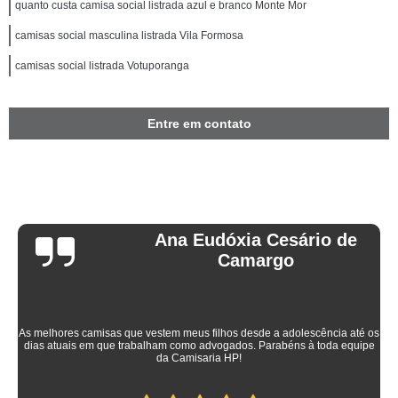
quanto custa camisa social listrada azul e branco Monte Mor
camisas social masculina listrada Vila Formosa
camisas social listrada Votuporanga
Entre em contato
Ana Eudóxia Cesário de
Camargo
As melhores camisas que vestem meus filhos desde a adolescência até os
dias atuais em que trabalham como advogados. Parabéns à toda equipe
da Camisaria HP!