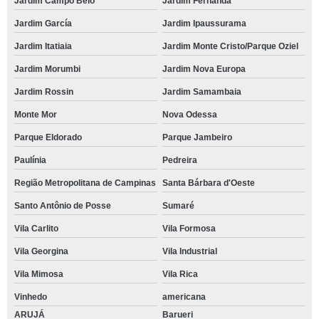
Jardim Campo Belo
Jardim Fernanda
Jardim García
Jardim Ipaussurama
Jardim Itatiaia
Jardim Monte Cristo/Parque Oziel
Jardim Morumbi
Jardim Nova Europa
Jardim Rossin
Jardim Samambaia
Monte Mor
Nova Odessa
Parque Eldorado
Parque Jambeiro
Paulínia
Pedreira
Região Metropolitana de Campinas
Santa Bárbara d'Oeste
Santo Antônio de Posse
Sumaré
Vila Carlito
Vila Formosa
Vila Georgina
Vila Industrial
Vila Mimosa
Vila Rica
Vinhedo
americana
ARUJÁ
Barueri