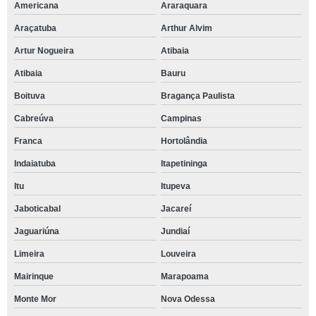
Americana
Araraquara
Araçatuba
Arthur Alvim
Artur Nogueira
Atibaia
Atibaia
Bauru
Boituva
Bragança Paulista
Cabreúva
Campinas
Franca
Hortolândia
Indaiatuba
Itapetininga
Itu
Itupeva
Jaboticabal
Jacareí
Jaguariúna
Jundiaí
Limeira
Louveira
Mairinque
Marapoama
Monte Mor
Nova Odessa