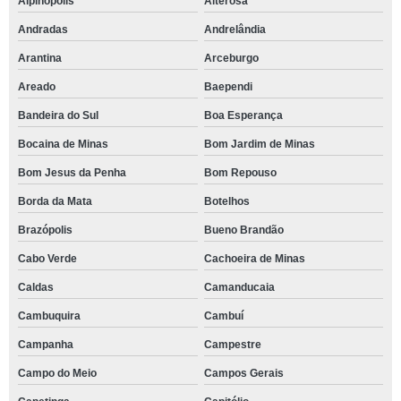
Alpinópolis
Alterosa
Andradas
Andrelândia
Arantina
Arceburgo
Areado
Baependi
Bandeira do Sul
Boa Esperança
Bocaina de Minas
Bom Jardim de Minas
Bom Jesus da Penha
Bom Repouso
Borda da Mata
Botelhos
Brazópolis
Bueno Brandão
Cabo Verde
Cachoeira de Minas
Caldas
Camanducaia
Cambuquira
Cambuí
Campanha
Campestre
Campo do Meio
Campos Gerais