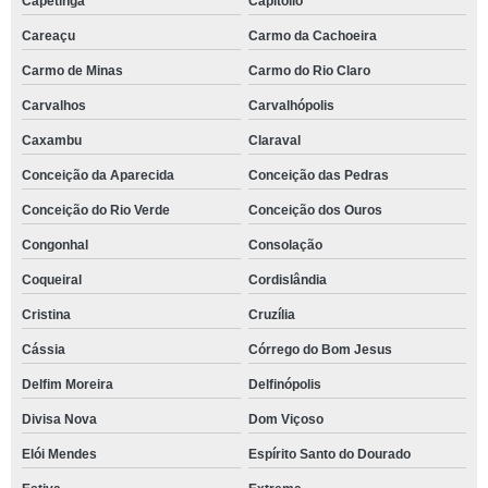
Capetinga
Capitólio
Careaçu
Carmo da Cachoeira
Carmo de Minas
Carmo do Rio Claro
Carvalhos
Carvalhópolis
Caxambu
Claraval
Conceição da Aparecida
Conceição das Pedras
Conceição do Rio Verde
Conceição dos Ouros
Congonhal
Consolação
Coqueiral
Cordislândia
Cristina
Cruzília
Cássia
Córrego do Bom Jesus
Delfim Moreira
Delfinópolis
Divisa Nova
Dom Viçoso
Elói Mendes
Espírito Santo do Dourado