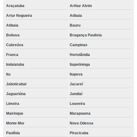
Araçatuba
Arthur Alvim
Artur Nogueira
Atibaia
Atibaia
Bauru
Boituva
Bragança Paulista
Cabreúva
Campinas
Franca
Hortolândia
Indaiatuba
Itapetininga
Itu
Itupeva
Jaboticabal
Jacareí
Jaguariúna
Jundiaí
Limeira
Louveira
Mairinque
Marapoama
Monte Mor
Nova Odessa
Paulínia
Piracicaba