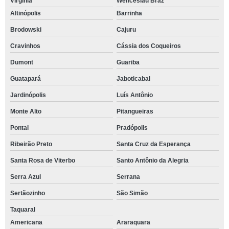
Virgínia
Wenceslau Braz
Altinópolis
Barrinha
Brodowski
Cajuru
Cravinhos
Cássia dos Coqueiros
Dumont
Guariba
Guatapará
Jaboticabal
Jardinópolis
Luís Antônio
Monte Alto
Pitangueiras
Pontal
Pradópolis
Ribeirão Preto
Santa Cruz da Esperança
Santa Rosa de Viterbo
Santo Antônio da Alegria
Serra Azul
Serrana
Sertãozinho
São Simão
Taquaral
Americana
Araraquara