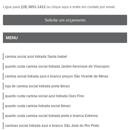
Ligue para
(19) 3651-1412
ou
clique aqui
e entre em contato por email.
Solicite um orçamento
MENU
camisa social azul listrada Santa Isabel
quanto custa camisa social listrada Jardim Aeronave de Viracopos
camisa social listrada azul e branco preços São Vicente de Minas
loja de camisa social listrada preta Ibiraci
quanto custa camisa social azul listrada Ouro Fino
quanto custa camisa listrada social Ibiraci
quanto custa camisa social listrada preta e branca Extrema
camisas social listrada azul e branco São José do Rio Preto