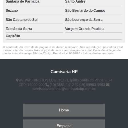
Santana de Parnaíba
Santo André
Suzano
São Bernardo do Campo
São Caetano do Sul
São Lourenço da Serra
Taboão da Serra
Vargem Grande Paulista
Capitólio
O conteúdo do texto desta página é de direito reservado. Sua reprodução, parcial ou total,
mesmo citando nossos links, é proibida sem a autorização do autor. Crime de violação de
direito autoral – artigo 184 do Código Penal –
Lei 9610/98 - Lei de direitos autorais
.
Camisaria HP
AV. WASHINGTON LUIZ, 381 - Espírito Santo do Pinhal - SP
CEP: 13990-000
(19) 3651-1412
(19) 99983-9963
camisariahppinhal@camisariahp.com.br
Home
Empresa