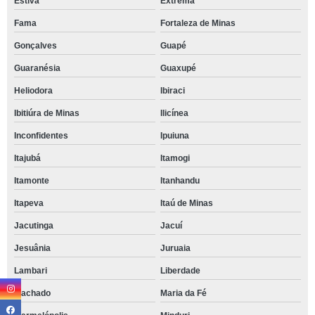
Estiva
Extrema
Fama
Fortaleza de Minas
Gonçalves
Guapé
Guaranésia
Guaxupé
Heliodora
Ibiraci
Ibitiúra de Minas
Ilicínea
Inconfidentes
Ipuiuna
Itajubá
Itamogi
Itamonte
Itanhandu
Itapeva
Itaú de Minas
Jacutinga
Jacuí
Jesuânia
Juruaia
Lambari
Liberdade
Machado
Maria da Fé