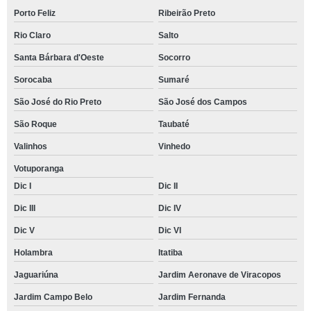
Porto Feliz
Ribeirão Preto
Rio Claro
Salto
Santa Bárbara d'Oeste
Socorro
Sorocaba
Sumaré
São José do Rio Preto
São José dos Campos
São Roque
Taubaté
Valinhos
Vinhedo
Votuporanga
Dic I
Dic II
Dic III
Dic IV
Dic V
Dic VI
Holambra
Itatiba
Jaguariúna
Jardim Aeronave de Viracopos
Jardim Campo Belo
Jardim Fernanda