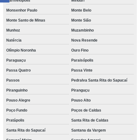
Marmelópolis
Minduri
Monsenhor Paulo
Monte Belo
Monte Santo de Minas
Monte Sião
Munhoz
Muzambinho
Natércia
Nova Resende
Olímpio Noronha
Ouro Fino
Paraguaçu
Paraisópolis
Passa Quatro
Passa Vinte
Passos
Pedralva Santa Rita do Sapucaí
Piranguinho
Piranguçu
Pouso Alegre
Pouso Alto
Poço Fundo
Poços de Caldas
Pratápolis
Santa Rita de Caldas
Santa Rita do Sapucaí
Santana da Vargem