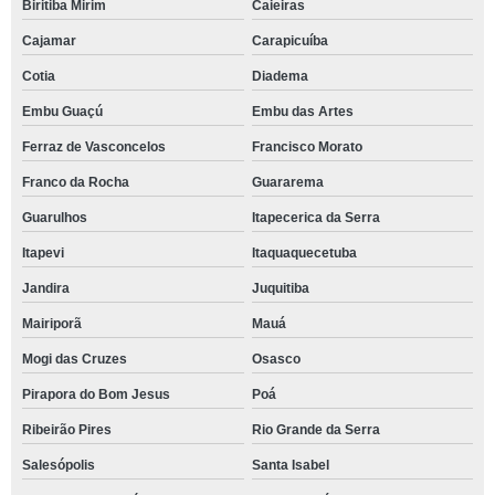
Biritiba Mirim
Caieiras
Cajamar
Carapicuíba
Cotia
Diadema
Embu Guaçú
Embu das Artes
Ferraz de Vasconcelos
Francisco Morato
Franco da Rocha
Guararema
Guarulhos
Itapecerica da Serra
Itapevi
Itaquaquecetuba
Jandira
Juquitiba
Mairiporã
Mauá
Mogi das Cruzes
Osasco
Pirapora do Bom Jesus
Poá
Ribeirão Pires
Rio Grande da Serra
Salesópolis
Santa Isabel